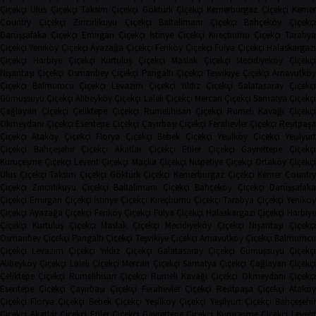
Çiçekçi
Ulus Çiçekçi
Taksim Çiçekçi
Göktürk Çiçekçi
Kemerburgaz Çiçekçi
Keme
Country Çiçekçi
Zincirlikuyu Çiçekçi
Baltalimanı Çiçekçi
Bahçeköy Çiçekç
Darüşşafaka Çiçekçi
Emirgan Çiçekçi
İstinye Çiçekçi
Kireçburnu Çiçekçi
Tarabya
Çiçekçi
Yeniköy Çiçekçi
Ayazağa Çiçekçi
Feriköy Çiçekçi
Fulya Çiçekçi
Halaskargaz
Çiçekçi
Harbiye Çiçekçi
Kurtuluş Çiçekçi
Maslak Çiçekçi
Mecidiyeköy Çiçekçi
Nişantaşı Çiçekçi
Osmanbey Çiçekçi
Pangaltı Çiçekçi
Teşvikiye Çiçekçi
Arnavutköy
Çiçekçi
Balmumcu Çiçekçi
Levazım Çiçekçi
Yıldız Çiçekçi
Galatasaray Çiçekçi
Gümüşsuyu Çiçekçi
Alibeyköy Çiçekçi
Laleli Çiçekçi
Mercan Çiçekçi
Samatya Çiçekç
Çağlayan Çiçekçi
Çeliktepe Çiçekçi
Rumelihisarı Çiçekçi
Rumeli Kavağı Çiçekçi
Okmeydanı Çiçekçi
Esentepe Çiçekçi
Çayırbaşı Çiçekçi
Ferahevler Çiçekçi
Reşitpaşa
Çiçekçi
Ataköy Çiçekçi
Florya Çiçekçi
Bebek Çiçekçi
Yeşilköy Çiçekçi
Yeşilyur
Çiçekçi
Bahçeşehir Çiçekçi
Akatlar Çiçekçi
Etiler Çiçekçi
Gayrettepe Çiçekçi
Kuruçeşme Çiçekçi
Levent Çiçekçi
Maçka Çiçekçi
Nispetiye Çiçekçi
Ortaköy Çiçekç
Ulus Çiçekçi
Taksim Çiçekçi
Göktürk Çiçekçi
Kemerburgaz Çiçekçi
Kemer Countr
Çiçekçi
Zincirlikuyu Çiçekçi
Baltalimanı Çiçekçi
Bahçeköy Çiçekçi
Darüşşafak
Çiçekçi
Emirgan Çiçekçi
İstinye Çiçekçi
Kireçburnu Çiçekçi
Tarabya Çiçekçi
Yenikö
Çiçekçi
Ayazağa Çiçekçi
Feriköy Çiçekçi
Fulya Çiçekçi
Halaskargazi Çiçekçi
Harbiy
Çiçekçi
Kurtuluş Çiçekçi
Maslak Çiçekçi
Mecidiyeköy Çiçekçi
Nişantaşı Çiçekçi
Osmanbey Çiçekçi
Pangaltı Çiçekçi
Teşvikiye Çiçekçi
Arnavutköy Çiçekçi
Balmumcu
Çiçekçi
Levazım Çiçekçi
Yıldız Çiçekçi
Galatasaray Çiçekçi
Gümüşsuyu Çiçekçi
Alibeyköy Çiçekçi
Laleli Çiçekçi
Mercan Çiçekçi
Samatya Çiçekçi
Çağlayan Çiçekç
Çeliktepe Çiçekçi
Rumelihisarı Çiçekçi
Rumeli Kavağı Çiçekçi
Okmeydanı Çiçekçi
Esentepe Çiçekçi
Çayırbaşı Çiçekçi
Ferahevler Çiçekçi
Reşitpaşa Çiçekçi
Ataköy
Çiçekçi
Florya Çiçekçi
Bebek Çiçekçi
Yeşilköy Çiçekçi
Yeşilyurt Çiçekçi
Bahçeşehi
Çiçekçi
Akatlar Çiçekçi
Etiler Çiçekçi
Gayrettepe Çiçekçi
Kuruçeşme Çiçekçi
Leven