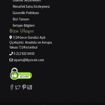
Ödeme Seçenekleri
Mesafeli Satış Sözleşmesi
Güvenlik Politikası
Bizi Tanıyın
İletişim Bilgileri
Bize Ulaşın
7/24 Gece Gündüz Açık
Çiçekçiniz. Anadolu ve Avrupa
Yakası 7/24 istanbul
0 212 923 04 03
siparis@lilycicek.com
51 & 101 & 1001 Gül Tasarımları
VIP Şakayık Tasarımları
Güller
Orkide
Saksı Çiçekler