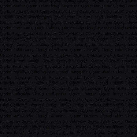
Çiçekçi
Florya Çiçekçi
Bebek Çiçekçi
Yeşilköy Çiçekçi
Yeşilyurt Çiçekçi
Bahçeşehi
Çiçekçi
Akatlar Çiçekçi
Etiler Çiçekçi
Gayrettepe Çiçekçi
Kuruçeşme Çiçekçi
Leven
Çiçekçi
Maçka Çiçekçi
Nispetiye Çiçekçi
Ortaköy Çiçekçi
Ulus Çiçekçi
Taksim Çiçekç
Göktürk Çiçekçi
Kemerburgaz Çiçekçi
Kemer Country Çiçekçi
Zincirlikuyu Çiçekçi
Baltalimanı Çiçekçi
Bahçeköy Çiçekçi
Darüşşafaka Çiçekçi
Emirgan Çiçekçi
İstinye
Çiçekçi
Kireçburnu Çiçekçi
Tarabya Çiçekçi
Yeniköy Çiçekçi
Ayazağa Çiçekçi
Ferikö
Çiçekçi
Fulya Çiçekçi
Halaskargazi Çiçekçi
Harbiye Çiçekçi
Kurtuluş Çiçekçi
Masla
Çiçekçi
Mecidiyeköy Çiçekçi
Nişantaşı Çiçekçi
Osmanbey Çiçekçi
Pangaltı Çiçekçi
Teşvikiye Çiçekçi
Arnavutköy Çiçekçi
Balmumcu Çiçekçi
Levazım Çiçekçi
Yıldız
Çiçekçi
Galatasaray Çiçekçi
Gümüşsuyu Çiçekçi
Alibeyköy Çiçekçi
Laleli Çiçekçi
Mercan Çiçekçi
Samatya Çiçekçi
Çağlayan Çiçekçi
Çeliktepe Çiçekçi
Rumelihisarı
Çiçekçi
Rumeli Kavağı Çiçekçi
Okmeydanı Çiçekçi
Esentepe Çiçekçi
Çayırbaşı
Çiçekçi
Ferahevler Çiçekçi
Reşitpaşa Çiçekçi
Ataköy Çiçekçi
Florya Çiçekçi
Bebe
Çiçekçi
Yeşilköy Çiçekçi
Yeşilyurt Çiçekçi
Bahçeşehir Çiçekçi
Akatlar Çiçekçi
Etile
Çiçekçi
Gayrettepe Çiçekçi
Kuruçeşme Çiçekçi
Levent Çiçekçi
Maçka Çiçekçi
Nispetiye Çiçekçi
Ortaköy Çiçekçi
Ulus Çiçekçi
Taksim Çiçekçi
Göktürk Çiçekç
Kemerburgaz Çiçekçi
Kemer Country Çiçekçi
Zincirlikuyu Çiçekçi
Baltaliman
Çiçekçi
Bahçeköy Çiçekçi
Darüşşafaka Çiçekçi
Emirgan Çiçekçi
İstinye Çiçekçi
Kireçburnu Çiçekçi
Tarabya Çiçekçi
Yeniköy Çiçekçi
Ayazağa Çiçekçi
Feriköy Çiçekç
Fulya Çiçekçi
Halaskargazi Çiçekçi
Harbiye Çiçekçi
Kurtuluş Çiçekçi
Maslak Çiçekç
Mecidiyeköy Çiçekçi
Nişantaşı Çiçekçi
Osmanbey Çiçekçi
Pangaltı Çiçekçi
Teşvikiye
Çiçekçi
Arnavutköy Çiçekçi
Balmumcu Çiçekçi
Levazım Çiçekçi
Yıldız Çiçekçi
Galatasaray Çiçekçi
Gümüşsuyu Çiçekçi
Alibeyköy Çiçekçi
Laleli Çiçekçi
Mercan
Çiçekçi
Samatya Çiçekçi
Çağlayan Çiçekçi
Çeliktepe Çiçekçi
Rumelihisarı Çiçekçi
Rumeli Kavağı Çiçekçi
Okmeydanı Çiçekçi
Esentepe Çiçekçi
Çayırbaşı Çiçekçi