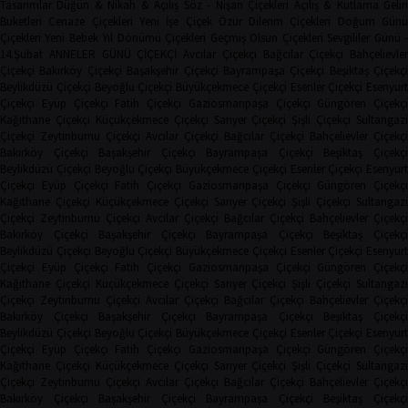
Tasarımlar
Düğün & Nikah & Açılış
Söz - Nişan Çiçekleri
Açılış & Kutlama
Geli
Buketleri
Cenaze Çiçekleri
Yeni İşe Çiçek
Özür Dilerim Çiçekleri
Doğum Gün
Çiçekleri
Yeni Bebek
Yıl Dönümü Çiçekleri
Geçmiş Olsun Çiçekleri
Sevgililer Günü 
14.Şubat
ANNELER GÜNÜ ÇİÇEKÇİ
Avcılar Çiçekçi
Bağcılar Çiçekçi
Bahçelievler
Çiçekçi
Bakırköy Çiçekçi
Başakşehir Çiçekçi
Bayrampaşa Çiçekçi
Beşiktaş Çiçekçi
Beylikdüzü Çiçekçi
Beyoğlu Çiçekçi
Büyükçekmece Çiçekçi
Esenler Çiçekçi
Esenyurt
Çiçekçi
Eyüp Çiçekçi
Fatih Çiçekçi
Gaziosmanpaşa Çiçekçi
Güngören Çiçekçi
Kağıthane Çiçekçi
Küçükçekmece Çiçekçi
Sarıyer Çiçekçi
Şişli Çiçekçi
Sultangazi
Çiçekçi
Zeytinburnu Çiçekçi
Avcılar Çiçekçi
Bağcılar Çiçekçi
Bahçelievler Çiçekçi
Bakırköy Çiçekçi
Başakşehir Çiçekçi
Bayrampaşa Çiçekçi
Beşiktaş Çiçekç
Beylikdüzü Çiçekçi
Beyoğlu Çiçekçi
Büyükçekmece Çiçekçi
Esenler Çiçekçi
Esenyurt
Çiçekçi
Eyüp Çiçekçi
Fatih Çiçekçi
Gaziosmanpaşa Çiçekçi
Güngören Çiçekçi
Kağıthane Çiçekçi
Küçükçekmece Çiçekçi
Sarıyer Çiçekçi
Şişli Çiçekçi
Sultangazi
Çiçekçi
Zeytinburnu Çiçekçi
Avcılar Çiçekçi
Bağcılar Çiçekçi
Bahçelievler Çiçekçi
Bakırköy Çiçekçi
Başakşehir Çiçekçi
Bayrampaşa Çiçekçi
Beşiktaş Çiçekç
Beylikdüzü Çiçekçi
Beyoğlu Çiçekçi
Büyükçekmece Çiçekçi
Esenler Çiçekçi
Esenyurt
Çiçekçi
Eyüp Çiçekçi
Fatih Çiçekçi
Gaziosmanpaşa Çiçekçi
Güngören Çiçekçi
Kağıthane Çiçekçi
Küçükçekmece Çiçekçi
Sarıyer Çiçekçi
Şişli Çiçekçi
Sultangazi
Çiçekçi
Zeytinburnu Çiçekçi
Avcılar Çiçekçi
Bağcılar Çiçekçi
Bahçelievler Çiçekçi
Bakırköy Çiçekçi
Başakşehir Çiçekçi
Bayrampaşa Çiçekçi
Beşiktaş Çiçekç
Beylikdüzü Çiçekçi
Beyoğlu Çiçekçi
Büyükçekmece Çiçekçi
Esenler Çiçekçi
Esenyurt
Çiçekçi
Eyüp Çiçekçi
Fatih Çiçekçi
Gaziosmanpaşa Çiçekçi
Güngören Çiçekçi
Kağıthane Çiçekçi
Küçükçekmece Çiçekçi
Sarıyer Çiçekçi
Şişli Çiçekçi
Sultangazi
Çiçekçi
Zeytinburnu Çiçekçi
Avcılar Çiçekçi
Bağcılar Çiçekçi
Bahçelievler Çiçekçi
Bakırköy Çiçekçi
Başakşehir Çiçekçi
Bayrampaşa Çiçekçi
Beşiktaş Çiçekç