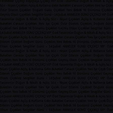
Ferahevler Çiçekçi
Reşitpaşa Çiçekçi
VIP Özel Tasarımlar
Düğün & Nikah & Açılı
Söz - Nişan Çiçekleri
Açılış & Kutlama
Gelin Buketleri
Cenaze Çiçekleri
Yeni İşe Çiçe
Özür Dilerim Çiçekleri
Doğum Günü Çiçekleri
Yeni Bebek
Yıl Dönümü Çiçekleri
Geçmiş Olsun Çiçekleri
Sevgililer Günü - 14.Şubat
ANNELER GÜNÜ ÇİÇEKÇİ
VIP Öze
Tasarımlar
Düğün & Nikah & Açılış
Söz - Nişan Çiçekleri
Açılış & Kutlama
Geli
Buketleri
Cenaze Çiçekleri
Yeni İşe Çiçek
Özür Dilerim Çiçekleri
Doğum Gün
Çiçekleri
Yeni Bebek
Yıl Dönümü Çiçekleri
Geçmiş Olsun Çiçekleri
Sevgililer Günü 
14.Şubat
ANNELER GÜNÜ ÇİÇEKÇİ
VIP Özel Tasarımlar
Düğün & Nikah & Açılış
Söz -
Nişan Çiçekleri
Açılış & Kutlama
Gelin Buketleri
Cenaze Çiçekleri
Yeni İşe Çiçek
Özür
Dilerim Çiçekleri
Doğum Günü Çiçekleri
Yeni Bebek
Yıl Dönümü Çiçekleri
Geçmi
Olsun Çiçekleri
Sevgililer Günü - 14.Şubat
ANNELER GÜNÜ ÇİÇEKÇİ
VIP Öze
Tasarımlar
Düğün & Nikah & Açılış
Söz - Nişan Çiçekleri
Açılış & Kutlama
Geli
Buketleri
Cenaze Çiçekleri
Yeni İşe Çiçek
Özür Dilerim Çiçekleri
Doğum Gün
Çiçekleri
Yeni Bebek
Yıl Dönümü Çiçekleri
Geçmiş Olsun Çiçekleri
Sevgililer Günü 
14.Şubat
ANNELER GÜNÜ ÇİÇEKÇİ
VIP Özel Tasarımlar
Düğün & Nikah & Açılış
Söz -
Nişan Çiçekleri
Açılış & Kutlama
Gelin Buketleri
Cenaze Çiçekleri
Yeni İşe Çiçek
Özür
Dilerim Çiçekleri
Doğum Günü Çiçekleri
Yeni Bebek
Yıl Dönümü Çiçekleri
Geçmi
Olsun Çiçekleri
Sevgililer Günü - 14.Şubat
ANNELER GÜNÜ ÇİÇEKÇİ
VIP Öze
Tasarımlar
Düğün & Nikah & Açılış
Söz - Nişan Çiçekleri
Açılış & Kutlama
Geli
Buketleri
Cenaze Çiçekleri
Yeni İşe Çiçek
Özür Dilerim Çiçekleri
Doğum Gün
Çiçekleri
Yeni Bebek
Yıl Dönümü Çiçekleri
Geçmiş Olsun Çiçekleri
Sevgililer Günü 
14.Şubat
ANNELER GÜNÜ ÇİÇEKÇİ
VIP Özel Tasarımlar
Düğün & Nikah & Açılış
Söz -
Nişan Çiçekleri
Açılış & Kutlama
Gelin Buketleri
Cenaze Çiçekleri
Yeni İşe Çiçek
Özür
Dilerim Çiçekleri
Doğum Günü Çiçekleri
Yeni Bebek
Yıl Dönümü Çiçekleri
Geçmi
Olsun Çiçekleri
Sevgililer Günü - 14.Şubat
ANNELER GÜNÜ ÇİÇEKÇİ
VIP Öze