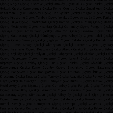
Çiçekçi
Maçka Çiçekçi
Nispetiye Çiçekçi
Ortaköy Çiçekçi
Ulus Çiçekçi
Taksim Çiçekç
Göktürk Çiçekçi
Kemerburgaz Çiçekçi
Kemer Country Çiçekçi
Zincirlikuyu Çiçekçi
Baltalimanı Çiçekçi
Bahçeköy Çiçekçi
Darüşşafaka Çiçekçi
Emirgan Çiçekçi
İstinye
Çiçekçi
Kireçburnu Çiçekçi
Tarabya Çiçekçi
Yeniköy Çiçekçi
Ayazağa Çiçekçi
Ferikö
Çiçekçi
Fulya Çiçekçi
Halaskargazi Çiçekçi
Harbiye Çiçekçi
Kurtuluş Çiçekçi
Masla
Çiçekçi
Mecidiyeköy Çiçekçi
Nişantaşı Çiçekçi
Osmanbey Çiçekçi
Pangaltı Çiçekçi
Teşvikiye Çiçekçi
Arnavutköy Çiçekçi
Balmumcu Çiçekçi
Levazım Çiçekçi
Yıldız
Çiçekçi
Galatasaray Çiçekçi
Gümüşsuyu Çiçekçi
Alibeyköy Çiçekçi
Laleli Çiçekçi
Mercan Çiçekçi
Samatya Çiçekçi
Çağlayan Çiçekçi
Çeliktepe Çiçekçi
Rumelihisarı
Çiçekçi
Rumeli Kavağı Çiçekçi
Okmeydanı Çiçekçi
Esentepe Çiçekçi
Çayırbaşı
Çiçekçi
Ferahevler Çiçekçi
Reşitpaşa Çiçekçi
Ataköy Çiçekçi
Florya Çiçekçi
Bebe
Çiçekçi
Yeşilköy Çiçekçi
Yeşilyurt Çiçekçi
Bahçeşehir Çiçekçi
Akatlar Çiçekçi
Etile
Çiçekçi
Gayrettepe Çiçekçi
Kuruçeşme Çiçekçi
Levent Çiçekçi
Maçka Çiçekçi
Nispetiye Çiçekçi
Ortaköy Çiçekçi
Ulus Çiçekçi
Taksim Çiçekçi
Göktürk Çiçekç
Kemerburgaz Çiçekçi
Kemer Country Çiçekçi
Zincirlikuyu Çiçekçi
Baltaliman
Çiçekçi
Bahçeköy Çiçekçi
Darüşşafaka Çiçekçi
Emirgan Çiçekçi
İstinye Çiçekçi
Kireçburnu Çiçekçi
Tarabya Çiçekçi
Yeniköy Çiçekçi
Ayazağa Çiçekçi
Feriköy Çiçekç
Fulya Çiçekçi
Halaskargazi Çiçekçi
Harbiye Çiçekçi
Kurtuluş Çiçekçi
Maslak Çiçekç
Mecidiyeköy Çiçekçi
Nişantaşı Çiçekçi
Osmanbey Çiçekçi
Pangaltı Çiçekçi
Teşvikiye
Çiçekçi
Arnavutköy Çiçekçi
Balmumcu Çiçekçi
Levazım Çiçekçi
Yıldız Çiçekçi
Galatasaray Çiçekçi
Gümüşsuyu Çiçekçi
Alibeyköy Çiçekçi
Laleli Çiçekçi
Mercan
Çiçekçi
Samatya Çiçekçi
Çağlayan Çiçekçi
Çeliktepe Çiçekçi
Rumelihisarı Çiçekçi
Rumeli Kavağı Çiçekçi
Okmeydanı Çiçekçi
Esentepe Çiçekçi
Çayırbaşı Çiçekçi
Ferahevler Çiçekçi
Reşitpaşa Çiçekçi
Ataköy Çiçekçi
Florya Çiçekçi
Bebek Çiçekç
Yeşilköy Çiçekçi
Yeşilyurt Çiçekçi
Bahçeşehir Çiçekçi
Akatlar Çiçekçi
Etiler Çiçekç