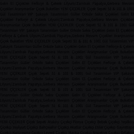
Gelin El Çiçekleri
Ferforje & Çelenk
Lilyum/Zambak
Papatya,Gerbera
Mevsim
Çiçekleri
Aranjmanlar
Çiçek Buketleri
YENİ ÇİÇEKLER
Çiçek Sepeti
51 & 101 & 100
Gül Tasarımları
VIP Şakayık Tasarımları
Güller
Orkide
Saksı Çiçekleri
Gelin El
Çiçekleri
Ferforje & Çelenk
Lilyum/Zambak
Papatya,Gerbera
Mevsim Çiçekler
Aranjmanlar
Çiçek Buketleri
YENİ ÇİÇEKLER
Çiçek Sepeti
51 & 101 & 1001 Gü
Tasarımları
VIP Şakayık Tasarımları
Güller
Orkide
Saksı Çiçekleri
Gelin El Çiçekler
Ferforje & Çelenk
Lilyum/Zambak
Papatya,Gerbera
Mevsim Çiçekleri
Aranjmanla
Çiçek Buketleri
YENİ ÇİÇEKLER
Çiçek Sepeti
51 & 101 & 1001 Gül Tasarımları
VIP
Şakayık Tasarımları
Güller
Orkide
Saksı Çiçekleri
Gelin El Çiçekleri
Ferforje & Çelen
Lilyum/Zambak
Papatya,Gerbera
Mevsim Çiçekleri
Aranjmanlar
Çiçek Buketler
YENİ ÇİÇEKLER
Çiçek Sepeti
51 & 101 & 1001 Gül Tasarımları
VIP Şakayı
Tasarımları
Güller
Orkide
Saksı Çiçekleri
Gelin El Çiçekleri
Ferforje & Çelen
Lilyum/Zambak
Papatya,Gerbera
Mevsim Çiçekleri
Aranjmanlar
Çiçek Buketler
YENİ ÇİÇEKLER
Çiçek Sepeti
51 & 101 & 1001 Gül Tasarımları
VIP Şakayı
Tasarımları
Güller
Orkide
Saksı Çiçekleri
Gelin El Çiçekleri
Ferforje & Çelen
Lilyum/Zambak
Papatya,Gerbera
Mevsim Çiçekleri
Aranjmanlar
Çiçek Buketler
YENİ ÇİÇEKLER
Çiçek Sepeti
51 & 101 & 1001 Gül Tasarımları
VIP Şakayı
Tasarımları
Güller
Orkide
Saksı Çiçekleri
Gelin El Çiçekleri
Ferforje & Çelen
Lilyum/Zambak
Papatya,Gerbera
Mevsim Çiçekleri
Aranjmanlar
Çiçek Buketler
YENİ ÇİÇEKLER
Çiçek Sepeti
51 & 101 & 1001 Gül Tasarımları
VIP Şakayı
Tasarımları
Güller
Orkide
Saksı Çiçekleri
Gelin El Çiçekleri
Ferforje & Çelen
Lilyum/Zambak
Papatya,Gerbera
Mevsim Çiçekleri
Aranjmanlar
Çiçek Buketler
YENİ ÇİÇEKLER
Çiçek Sepeti
Ataköy Çiçekçi
Florya Çiçekçi
Bebek Çiçekçi
Yeşilkö
Çiçekçi
Yeşilyurt Çiçekçi
Bahçeşehir Çiçekçi
Akatlar Çiçekçi
Etiler Çiçekçi
Gayrettep
Çiçekçi
Kuruçeşme Çiçekçi
Levent Çiçekçi
Maçka Çiçekçi
Nispetiye Çiçekçi
Ortakö