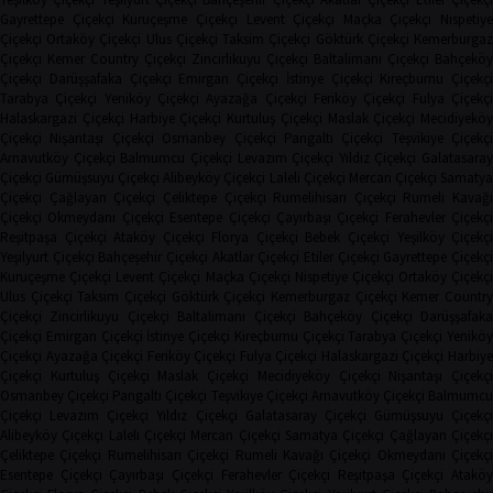
Gayrettepe Çiçekçi
Kuruçeşme Çiçekçi
Levent Çiçekçi
Maçka Çiçekçi
Nispetiye
Çiçekçi
Ortaköy Çiçekçi
Ulus Çiçekçi
Taksim Çiçekçi
Göktürk Çiçekçi
Kemerburga
Çiçekçi
Kemer Country Çiçekçi
Zincirlikuyu Çiçekçi
Baltalimanı Çiçekçi
Bahçeköy
Çiçekçi
Darüşşafaka Çiçekçi
Emirgan Çiçekçi
İstinye Çiçekçi
Kireçburnu Çiçekçi
Tarabya Çiçekçi
Yeniköy Çiçekçi
Ayazağa Çiçekçi
Feriköy Çiçekçi
Fulya Çiçekç
Halaskargazi Çiçekçi
Harbiye Çiçekçi
Kurtuluş Çiçekçi
Maslak Çiçekçi
Mecidiyeköy
Çiçekçi
Nişantaşı Çiçekçi
Osmanbey Çiçekçi
Pangaltı Çiçekçi
Teşvikiye Çiçekçi
Arnavutköy Çiçekçi
Balmumcu Çiçekçi
Levazım Çiçekçi
Yıldız Çiçekçi
Galatasaray
Çiçekçi
Gümüşsuyu Çiçekçi
Alibeyköy Çiçekçi
Laleli Çiçekçi
Mercan Çiçekçi
Samaty
Çiçekçi
Çağlayan Çiçekçi
Çeliktepe Çiçekçi
Rumelihisarı Çiçekçi
Rumeli Kavağı
Çiçekçi
Okmeydanı Çiçekçi
Esentepe Çiçekçi
Çayırbaşı Çiçekçi
Ferahevler Çiçekçi
Reşitpaşa Çiçekçi
Ataköy Çiçekçi
Florya Çiçekçi
Bebek Çiçekçi
Yeşilköy Çiçekç
Yeşilyurt Çiçekçi
Bahçeşehir Çiçekçi
Akatlar Çiçekçi
Etiler Çiçekçi
Gayrettepe Çiçekç
Kuruçeşme Çiçekçi
Levent Çiçekçi
Maçka Çiçekçi
Nispetiye Çiçekçi
Ortaköy Çiçekç
Ulus Çiçekçi
Taksim Çiçekçi
Göktürk Çiçekçi
Kemerburgaz Çiçekçi
Kemer Countr
Çiçekçi
Zincirlikuyu Çiçekçi
Baltalimanı Çiçekçi
Bahçeköy Çiçekçi
Darüşşafak
Çiçekçi
Emirgan Çiçekçi
İstinye Çiçekçi
Kireçburnu Çiçekçi
Tarabya Çiçekçi
Yenikö
Çiçekçi
Ayazağa Çiçekçi
Feriköy Çiçekçi
Fulya Çiçekçi
Halaskargazi Çiçekçi
Harbiy
Çiçekçi
Kurtuluş Çiçekçi
Maslak Çiçekçi
Mecidiyeköy Çiçekçi
Nişantaşı Çiçekçi
Osmanbey Çiçekçi
Pangaltı Çiçekçi
Teşvikiye Çiçekçi
Arnavutköy Çiçekçi
Balmumcu
Çiçekçi
Levazım Çiçekçi
Yıldız Çiçekçi
Galatasaray Çiçekçi
Gümüşsuyu Çiçekçi
Alibeyköy Çiçekçi
Laleli Çiçekçi
Mercan Çiçekçi
Samatya Çiçekçi
Çağlayan Çiçekç
Çeliktepe Çiçekçi
Rumelihisarı Çiçekçi
Rumeli Kavağı Çiçekçi
Okmeydanı Çiçekçi
Esentepe Çiçekçi
Çayırbaşı Çiçekçi
Ferahevler Çiçekçi
Reşitpaşa Çiçekçi
Ataköy