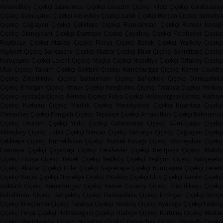
Arnavutköy Çiçekçi
Balmumcu Çiçekçi
Levazım Çiçekçi
Yıldız Çiçekçi
Galatasaray
Çiçekçi
Gümüşsuyu Çiçekçi
Alibeyköy Çiçekçi
Laleli Çiçekçi
Mercan Çiçekçi
Samaty
Çiçekçi
Çağlayan Çiçekçi
Çeliktepe Çiçekçi
Rumelihisarı Çiçekçi
Rumeli Kavağı
Çiçekçi
Okmeydanı Çiçekçi
Esentepe Çiçekçi
Çayırbaşı Çiçekçi
Ferahevler Çiçekçi
Reşitpaşa Çiçekçi
Ataköy Çiçekçi
Florya Çiçekçi
Bebek Çiçekçi
Yeşilköy Çiçekç
Yeşilyurt Çiçekçi
Bahçeşehir Çiçekçi
Akatlar Çiçekçi
Etiler Çiçekçi
Gayrettepe Çiçekç
Kuruçeşme Çiçekçi
Levent Çiçekçi
Maçka Çiçekçi
Nispetiye Çiçekçi
Ortaköy Çiçekç
Ulus Çiçekçi
Taksim Çiçekçi
Göktürk Çiçekçi
Kemerburgaz Çiçekçi
Kemer Countr
Çiçekçi
Zincirlikuyu Çiçekçi
Baltalimanı Çiçekçi
Bahçeköy Çiçekçi
Darüşşafak
Çiçekçi
Emirgan Çiçekçi
İstinye Çiçekçi
Kireçburnu Çiçekçi
Tarabya Çiçekçi
Yenikö
Çiçekçi
Ayazağa Çiçekçi
Feriköy Çiçekçi
Fulya Çiçekçi
Halaskargazi Çiçekçi
Harbiy
Çiçekçi
Kurtuluş Çiçekçi
Maslak Çiçekçi
Mecidiyeköy Çiçekçi
Nişantaşı Çiçekçi
Osmanbey Çiçekçi
Pangaltı Çiçekçi
Teşvikiye Çiçekçi
Arnavutköy Çiçekçi
Balmumcu
Çiçekçi
Levazım Çiçekçi
Yıldız Çiçekçi
Galatasaray Çiçekçi
Gümüşsuyu Çiçekçi
Alibeyköy Çiçekçi
Laleli Çiçekçi
Mercan Çiçekçi
Samatya Çiçekçi
Çağlayan Çiçekç
Çeliktepe Çiçekçi
Rumelihisarı Çiçekçi
Rumeli Kavağı Çiçekçi
Okmeydanı Çiçekçi
Esentepe Çiçekçi
Çayırbaşı Çiçekçi
Ferahevler Çiçekçi
Reşitpaşa Çiçekçi
Ataköy
Çiçekçi
Florya Çiçekçi
Bebek Çiçekçi
Yeşilköy Çiçekçi
Yeşilyurt Çiçekçi
Bahçeşehi
Çiçekçi
Akatlar Çiçekçi
Etiler Çiçekçi
Gayrettepe Çiçekçi
Kuruçeşme Çiçekçi
Leven
Çiçekçi
Maçka Çiçekçi
Nispetiye Çiçekçi
Ortaköy Çiçekçi
Ulus Çiçekçi
Taksim Çiçekç
Göktürk Çiçekçi
Kemerburgaz Çiçekçi
Kemer Country Çiçekçi
Zincirlikuyu Çiçekçi
Baltalimanı Çiçekçi
Bahçeköy Çiçekçi
Darüşşafaka Çiçekçi
Emirgan Çiçekçi
İstinye
Çiçekçi
Kireçburnu Çiçekçi
Tarabya Çiçekçi
Yeniköy Çiçekçi
Ayazağa Çiçekçi
Ferikö
Çiçekçi
Fulya Çiçekçi
Halaskargazi Çiçekçi
Harbiye Çiçekçi
Kurtuluş Çiçekçi
Masla
Çiçekçi
Mecidiyeköy Çiçekçi
Nişantaşı Çiçekçi
Osmanbey Çiçekçi
Pangaltı Çiçekçi