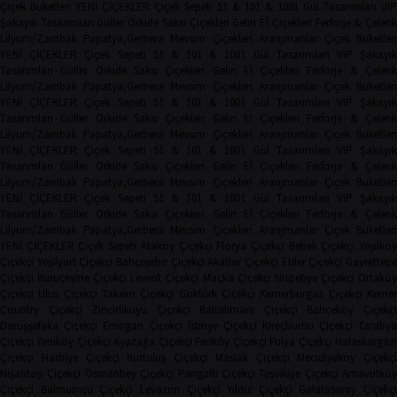
Çiçek Buketleri
YENİ ÇİÇEKLER
Çiçek Sepeti
51 & 101 & 1001 Gül Tasarımları
VIP
Şakayık Tasarımları
Güller
Orkide
Saksı Çiçekleri
Gelin El Çiçekleri
Ferforje & Çelen
Lilyum/Zambak
Papatya,Gerbera
Mevsim Çiçekleri
Aranjmanlar
Çiçek Buketler
YENİ ÇİÇEKLER
Çiçek Sepeti
51 & 101 & 1001 Gül Tasarımları
VIP Şakayı
Tasarımları
Güller
Orkide
Saksı Çiçekleri
Gelin El Çiçekleri
Ferforje & Çelen
Lilyum/Zambak
Papatya,Gerbera
Mevsim Çiçekleri
Aranjmanlar
Çiçek Buketler
YENİ ÇİÇEKLER
Çiçek Sepeti
51 & 101 & 1001 Gül Tasarımları
VIP Şakayı
Tasarımları
Güller
Orkide
Saksı Çiçekleri
Gelin El Çiçekleri
Ferforje & Çelen
Lilyum/Zambak
Papatya,Gerbera
Mevsim Çiçekleri
Aranjmanlar
Çiçek Buketler
YENİ ÇİÇEKLER
Çiçek Sepeti
51 & 101 & 1001 Gül Tasarımları
VIP Şakayı
Tasarımları
Güller
Orkide
Saksı Çiçekleri
Gelin El Çiçekleri
Ferforje & Çelen
Lilyum/Zambak
Papatya,Gerbera
Mevsim Çiçekleri
Aranjmanlar
Çiçek Buketler
YENİ ÇİÇEKLER
Çiçek Sepeti
51 & 101 & 1001 Gül Tasarımları
VIP Şakayı
Tasarımları
Güller
Orkide
Saksı Çiçekleri
Gelin El Çiçekleri
Ferforje & Çelen
Lilyum/Zambak
Papatya,Gerbera
Mevsim Çiçekleri
Aranjmanlar
Çiçek Buketler
YENİ ÇİÇEKLER
Çiçek Sepeti
Ataköy Çiçekçi
Florya Çiçekçi
Bebek Çiçekçi
Yeşilkö
Çiçekçi
Yeşilyurt Çiçekçi
Bahçeşehir Çiçekçi
Akatlar Çiçekçi
Etiler Çiçekçi
Gayrettep
Çiçekçi
Kuruçeşme Çiçekçi
Levent Çiçekçi
Maçka Çiçekçi
Nispetiye Çiçekçi
Ortakö
Çiçekçi
Ulus Çiçekçi
Taksim Çiçekçi
Göktürk Çiçekçi
Kemerburgaz Çiçekçi
Keme
Country Çiçekçi
Zincirlikuyu Çiçekçi
Baltalimanı Çiçekçi
Bahçeköy Çiçekç
Darüşşafaka Çiçekçi
Emirgan Çiçekçi
İstinye Çiçekçi
Kireçburnu Çiçekçi
Tarabya
Çiçekçi
Yeniköy Çiçekçi
Ayazağa Çiçekçi
Feriköy Çiçekçi
Fulya Çiçekçi
Halaskargaz
Çiçekçi
Harbiye Çiçekçi
Kurtuluş Çiçekçi
Maslak Çiçekçi
Mecidiyeköy Çiçekçi
Nişantaşı Çiçekçi
Osmanbey Çiçekçi
Pangaltı Çiçekçi
Teşvikiye Çiçekçi
Arnavutköy
Çiçekçi
Balmumcu Çiçekçi
Levazım Çiçekçi
Yıldız Çiçekçi
Galatasaray Çiçekçi