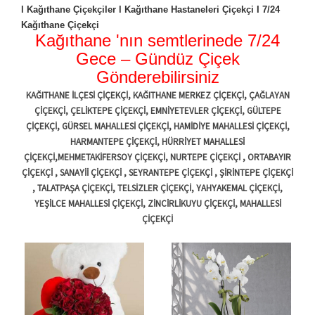
l Kağıthane Çiçekçiler l Kağıthane Hastaneleri Çiçekçi I 7/24
Kağıthane Çiçekçi
Kağıthane 'nın semtlerinede 7/24
Gece – Gündüz Çiçek
Gönderebilirsiniz
KAĞITHANE İLÇESİ ÇİÇEKÇİ, KAĞITHANE MERKEZ ÇİÇEKÇİ, ÇAĞLAYAN
ÇİÇEKÇİ, ÇELİKTEPE ÇİÇEKÇİ, EMNİYETEVLER ÇİÇEKÇİ, GÜLTEPE
ÇİÇEKÇİ, GÜRSEL MAHALLESİ ÇİÇEKÇİ, HAMİDİYE MAHALLESİ ÇİÇEKÇİ,
HARMANTEPE ÇİÇEKÇİ, HÜRRİYET MAHALLESİ
ÇİÇEKÇİ,MEHMETAKİFERSOY ÇİÇEKÇİ, NURTEPE ÇİÇEKÇİ , ORTABAYIR
ÇİÇEKÇİ , SANAYİİ ÇİÇEKÇİ , SEYRANTEPE ÇİÇEKÇİ , ŞİRİNTEPE ÇİÇEKÇİ
, TALATPAŞA ÇİÇEKÇİ, TELSİZLER ÇİÇEKÇİ, YAHYAKEMAL ÇİÇEKÇİ,
YEŞİLCE MAHALLESİ ÇİÇEKÇİ, ZİNCİRLİKUYU ÇİÇEKÇİ, MAHALLESİ
ÇİÇEKÇİ