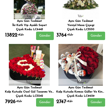
Aynı Gün Teslimat
Aynı Gün Teslimat
İki Katlı Vip Ayaklı Sepet
Yeniyıl Masa Çiçegi
Çiçek Kodu: LC6443
Çiçek Kodu: LC5530
13822
3764
+Kdv
+Kdv
Gönder
Gönder
Aynı Gün Teslimat
Aynı Gün Teslimat
Kalp Kutuda Ozel Gül Tasarımı Ve Çikolatalar
Kalp Kutuda Kırmızı Güller Ve Kinderler
Çiçek Kodu: LC5242
Çiçek Kodu: LC9629
7926
2747
+Kdv
+Kdv
Gönder
Gönder