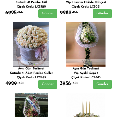
Kutuda 41 Pembe Gül
Vip Tasarım Orkide Bahçesi
Çiçek Kodu: LC5320
Çiçek Kodu: LC5021
6925
9282
+Kdv
+Kdv
Gönder
Gönder
Aynı Gün Teslimat
Aynı Gün Teslimat
Kutuda 41 Adet Pembe Güller
Vip Ayaklı Sepet
Çiçek Kodu: LC2695
Çiçek Kodu: LC2683
4929
3936
+Kdv
+Kdv
Gönder
Gönder