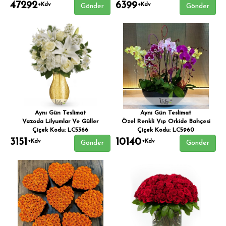
47292
6399
+Kdv
+Kdv
Gönder
Gönder
Aynı Gün Teslimat
Aynı Gün Teslimat
Vazoda Lilyumlar Ve Güller
Özel Renkli Vıp Orkide Bahçesi
Çiçek Kodu: LC5366
Çiçek Kodu: LC5960
3151
10140
+Kdv
+Kdv
Gönder
Gönder