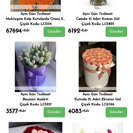
Aynı Gün Teslimat
Aynı Gün Teslimat
Muhteşem Kalp Kutularda Oranj Sürprizler VIP
Camda 41 Adet Kırmızı Gül
Çiçek Kodu: LC5174
Çiçek Kodu: LC5855
67694
6192
+Kdv
+Kdv
Gönder
Gönder
Aynı Gün Teslimat
Aynı Gün Teslimat
Beyazın Asaleti
Kutuda 21 Adet Ekvator Gül
Çiçek Kodu: LC5217
Çiçek Kodu: LC6766
3577
4083
+Kdv
+Kdv
Gönder
Gönder