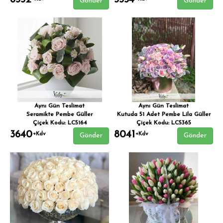
8352
3354
Gönder
Gönder
Aynı Gün Teslimat
Aynı Gün Teslimat
Seramikte Pembe Güller
Kutuda 51 Adet Pembe Lila Güller
Çiçek Kodu: LC5164
Çiçek Kodu: LC5365
3640
8041
+Kdv
+Kdv
Gönder
Gönder