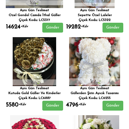
Aynı Gün Teslimat
Aynı Gün Teslimat
Ozel Gondol Camda İthal Güller
Sepette Özel Laleler
Çiçek Kodu: LC5377
Çiçek Kodu: LC5322
14624
19282
+Kdv
+Kdv
Gönder
Gönder
Aynı Gün Teslimat
Aynı Gün Teslimat
Kutuda Gold Güller Ve Kinderler
Güllerden Şirin Ayıcık Tasarımı
Çiçek Kodu: LC6887
Çiçek Kodu: LC6255
5580
4796
+Kdv
+Kdv
Gönder
Gönder