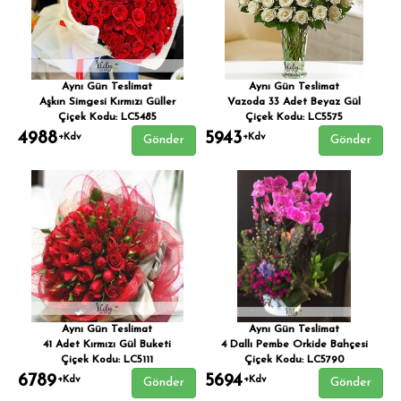
Aynı Gün Teslimat
Aynı Gün Teslimat
Aşkın Simgesi Kırmızı Güller
Vazoda 33 Adet Beyaz Gül
Çiçek Kodu: LC5485
Çiçek Kodu: LC5575
4988
5943
+Kdv
+Kdv
Gönder
Gönder
Aynı Gün Teslimat
Aynı Gün Teslimat
41 Adet Kırmızı Gül Buketi
4 Dallı Pembe Orkide Bahçesi
Çiçek Kodu: LC5111
Çiçek Kodu: LC5790
6789
5694
+Kdv
+Kdv
Gönder
Gönder