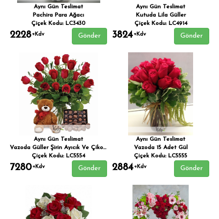
Aynı Gün Teslimat
Aynı Gün Teslimat
Pachira Para Ağacı
Kutuda Lila Güller
Çiçek Kodu: LC3430
Çiçek Kodu: LC4914
2228
3824
+Kdv
+Kdv
Gönder
Gönder
Aynı Gün Teslimat
Aynı Gün Teslimat
Vazoda Güller Şirin Ayıcık Ve Çikolatasıyla
Vazoda 15 Adet Gül
Çiçek Kodu: LC5554
Çiçek Kodu: LC5555
7280
2884
+Kdv
+Kdv
Gönder
Gönder