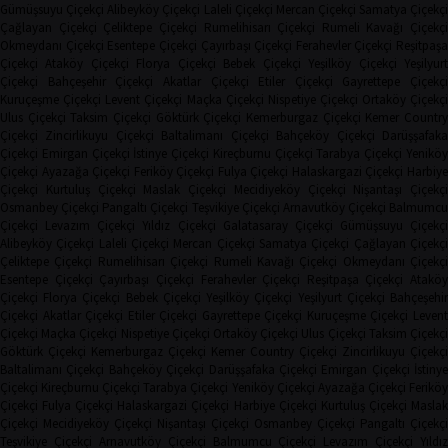
Gümüşsuyu Çiçekçi
Alibeyköy Çiçekçi
Laleli Çiçekçi
Mercan Çiçekçi
Samatya Çiçekç
Çağlayan Çiçekçi
Çeliktepe Çiçekçi
Rumelihisarı Çiçekçi
Rumeli Kavağı Çiçekçi
Okmeydanı Çiçekçi
Esentepe Çiçekçi
Çayırbaşı Çiçekçi
Ferahevler Çiçekçi
Reşitpaşa
Çiçekçi
Ataköy Çiçekçi
Florya Çiçekçi
Bebek Çiçekçi
Yeşilköy Çiçekçi
Yeşilyur
Çiçekçi
Bahçeşehir Çiçekçi
Akatlar Çiçekçi
Etiler Çiçekçi
Gayrettepe Çiçekçi
Kuruçeşme Çiçekçi
Levent Çiçekçi
Maçka Çiçekçi
Nispetiye Çiçekçi
Ortaköy Çiçekç
Ulus Çiçekçi
Taksim Çiçekçi
Göktürk Çiçekçi
Kemerburgaz Çiçekçi
Kemer Countr
Çiçekçi
Zincirlikuyu Çiçekçi
Baltalimanı Çiçekçi
Bahçeköy Çiçekçi
Darüşşafak
Çiçekçi
Emirgan Çiçekçi
İstinye Çiçekçi
Kireçburnu Çiçekçi
Tarabya Çiçekçi
Yenikö
Çiçekçi
Ayazağa Çiçekçi
Feriköy Çiçekçi
Fulya Çiçekçi
Halaskargazi Çiçekçi
Harbiy
Çiçekçi
Kurtuluş Çiçekçi
Maslak Çiçekçi
Mecidiyeköy Çiçekçi
Nişantaşı Çiçekçi
Osmanbey Çiçekçi
Pangaltı Çiçekçi
Teşvikiye Çiçekçi
Arnavutköy Çiçekçi
Balmumcu
Çiçekçi
Levazım Çiçekçi
Yıldız Çiçekçi
Galatasaray Çiçekçi
Gümüşsuyu Çiçekçi
Alibeyköy Çiçekçi
Laleli Çiçekçi
Mercan Çiçekçi
Samatya Çiçekçi
Çağlayan Çiçekç
Çeliktepe Çiçekçi
Rumelihisarı Çiçekçi
Rumeli Kavağı Çiçekçi
Okmeydanı Çiçekçi
Esentepe Çiçekçi
Çayırbaşı Çiçekçi
Ferahevler Çiçekçi
Reşitpaşa Çiçekçi
Ataköy
Çiçekçi
Florya Çiçekçi
Bebek Çiçekçi
Yeşilköy Çiçekçi
Yeşilyurt Çiçekçi
Bahçeşehi
Çiçekçi
Akatlar Çiçekçi
Etiler Çiçekçi
Gayrettepe Çiçekçi
Kuruçeşme Çiçekçi
Leven
Çiçekçi
Maçka Çiçekçi
Nispetiye Çiçekçi
Ortaköy Çiçekçi
Ulus Çiçekçi
Taksim Çiçekç
Göktürk Çiçekçi
Kemerburgaz Çiçekçi
Kemer Country Çiçekçi
Zincirlikuyu Çiçekçi
Baltalimanı Çiçekçi
Bahçeköy Çiçekçi
Darüşşafaka Çiçekçi
Emirgan Çiçekçi
İstinye
Çiçekçi
Kireçburnu Çiçekçi
Tarabya Çiçekçi
Yeniköy Çiçekçi
Ayazağa Çiçekçi
Ferikö
Çiçekçi
Fulya Çiçekçi
Halaskargazi Çiçekçi
Harbiye Çiçekçi
Kurtuluş Çiçekçi
Masla
Çiçekçi
Mecidiyeköy Çiçekçi
Nişantaşı Çiçekçi
Osmanbey Çiçekçi
Pangaltı Çiçekçi
Teşvikiye Çiçekçi
Arnavutköy Çiçekçi
Balmumcu Çiçekçi
Levazım Çiçekçi
Yıldız