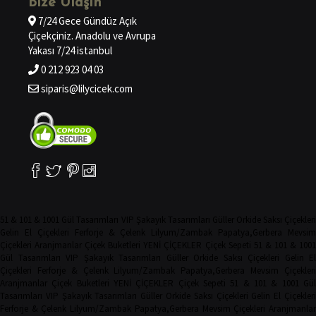
Bize Ulaşın
7/24 Gece Gündüz Açık
Çiçekçiniz. Anadolu ve Avrupa
Yakası 7/24 istanbul
0 212 923 04 03
siparis@lilycicek.com
51 & 101 & 1001 Gül Tasarımları
VIP Şakayık Tasarımları
Güller
Orkide
Saksı Çiçekler
Gelin El Çiçekleri
Ferforje & Çelenk
Lilyum/Zambak
Papatya,Gerbera
Mevsim
Çiçekleri
Aranjmanlar
Çiçek Buketleri
YENİ ÇİÇEKLER
Çiçek Sepeti
51 & 101 & 100
Gül Tasarımları
VIP Şakayık Tasarımları
Güller
Orkide
Saksı Çiçekleri
Gelin El
Çiçekleri
Ferforje & Çelenk
Lilyum/Zambak
Papatya,Gerbera
Mevsim Çiçekler
Aranjmanlar
Çiçek Buketleri
YENİ ÇİÇEKLER
Çiçek Sepeti
51 & 101 & 1001 Gü
Tasarımları
VIP Şakayık Tasarımları
Güller
Orkide
Saksı Çiçekleri
Gelin El Çiçekler
Ferforje & Çelenk
Lilyum/Zambak
Papatya,Gerbera
Mevsim Çiçekleri
Aranjmanla