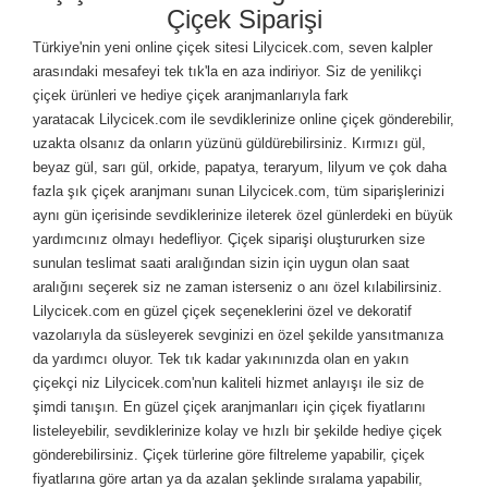
Çiçek Siparişi
Türkiye'nin yeni online çiçek sitesi Lilycicek.com, seven kalpler
arasındaki mesafeyi tek tık'la en aza indiriyor. Siz de yenilikçi
çiçek ürünleri ve hediye çiçek aranjmanlarıyla fark
yaratacak Lilycicek.com ile sevdiklerinize online çiçek gönderebilir,
uzakta olsanız da onların yüzünü güldürebilirsiniz. Kırmızı gül,
beyaz gül, sarı gül, orkide, papatya, teraryum, lilyum ve çok daha
fazla şık çiçek aranjmanı sunan Lilycicek.com, tüm siparişlerinizi
aynı gün içerisinde sevdiklerinize ileterek özel günlerdeki en büyük
yardımcınız olmayı hedefliyor. Çiçek siparişi oluştururken size
sunulan teslimat saati aralığından sizin için uygun olan saat
aralığını seçerek siz ne zaman isterseniz o anı özel kılabilirsiniz.
Lilycicek.com
en güzel çiçek seçeneklerini özel ve dekoratif
vazolarıyla da süsleyerek sevginizi en özel şekilde yansıtmanıza
da yardımcı oluyor. Tek tık kadar yakınınızda olan en yakın
çiçekçi niz Lilycicek.com'nun kaliteli hizmet anlayışı ile siz de
şimdi tanışın. En güzel çiçek aranjmanları için çiçek fiyatlarını
listeleyebilir, sevdiklerinize kolay ve hızlı bir şekilde hediye çiçek
gönderebilirsiniz. Çiçek türlerine göre filtreleme yapabilir, çiçek
fiyatlarına göre artan ya da azalan şeklinde sıralama yapabilir,