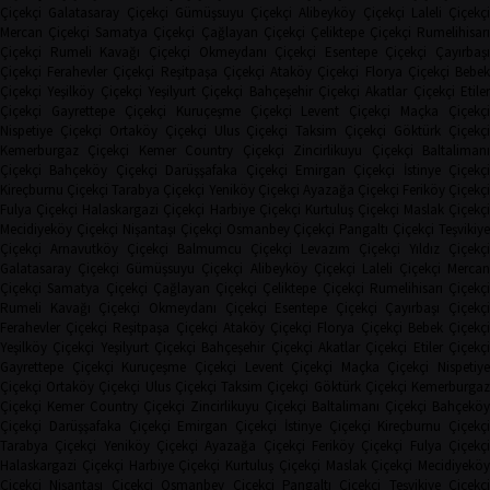
Çiçekçi
Galatasaray Çiçekçi
Gümüşsuyu Çiçekçi
Alibeyköy Çiçekçi
Laleli Çiçekçi
Mercan Çiçekçi
Samatya Çiçekçi
Çağlayan Çiçekçi
Çeliktepe Çiçekçi
Rumelihisarı
Çiçekçi
Rumeli Kavağı Çiçekçi
Okmeydanı Çiçekçi
Esentepe Çiçekçi
Çayırbaşı
Çiçekçi
Ferahevler Çiçekçi
Reşitpaşa Çiçekçi
Ataköy Çiçekçi
Florya Çiçekçi
Bebe
Çiçekçi
Yeşilköy Çiçekçi
Yeşilyurt Çiçekçi
Bahçeşehir Çiçekçi
Akatlar Çiçekçi
Etile
Çiçekçi
Gayrettepe Çiçekçi
Kuruçeşme Çiçekçi
Levent Çiçekçi
Maçka Çiçekçi
Nispetiye Çiçekçi
Ortaköy Çiçekçi
Ulus Çiçekçi
Taksim Çiçekçi
Göktürk Çiçekç
Kemerburgaz Çiçekçi
Kemer Country Çiçekçi
Zincirlikuyu Çiçekçi
Baltaliman
Çiçekçi
Bahçeköy Çiçekçi
Darüşşafaka Çiçekçi
Emirgan Çiçekçi
İstinye Çiçekçi
Kireçburnu Çiçekçi
Tarabya Çiçekçi
Yeniköy Çiçekçi
Ayazağa Çiçekçi
Feriköy Çiçekç
Fulya Çiçekçi
Halaskargazi Çiçekçi
Harbiye Çiçekçi
Kurtuluş Çiçekçi
Maslak Çiçekç
Mecidiyeköy Çiçekçi
Nişantaşı Çiçekçi
Osmanbey Çiçekçi
Pangaltı Çiçekçi
Teşvikiye
Çiçekçi
Arnavutköy Çiçekçi
Balmumcu Çiçekçi
Levazım Çiçekçi
Yıldız Çiçekçi
Galatasaray Çiçekçi
Gümüşsuyu Çiçekçi
Alibeyköy Çiçekçi
Laleli Çiçekçi
Mercan
Çiçekçi
Samatya Çiçekçi
Çağlayan Çiçekçi
Çeliktepe Çiçekçi
Rumelihisarı Çiçekçi
Rumeli Kavağı Çiçekçi
Okmeydanı Çiçekçi
Esentepe Çiçekçi
Çayırbaşı Çiçekçi
Ferahevler Çiçekçi
Reşitpaşa Çiçekçi
Ataköy Çiçekçi
Florya Çiçekçi
Bebek Çiçekç
Yeşilköy Çiçekçi
Yeşilyurt Çiçekçi
Bahçeşehir Çiçekçi
Akatlar Çiçekçi
Etiler Çiçekç
Gayrettepe Çiçekçi
Kuruçeşme Çiçekçi
Levent Çiçekçi
Maçka Çiçekçi
Nispetiye
Çiçekçi
Ortaköy Çiçekçi
Ulus Çiçekçi
Taksim Çiçekçi
Göktürk Çiçekçi
Kemerburga
Çiçekçi
Kemer Country Çiçekçi
Zincirlikuyu Çiçekçi
Baltalimanı Çiçekçi
Bahçeköy
Çiçekçi
Darüşşafaka Çiçekçi
Emirgan Çiçekçi
İstinye Çiçekçi
Kireçburnu Çiçekçi
Tarabya Çiçekçi
Yeniköy Çiçekçi
Ayazağa Çiçekçi
Feriköy Çiçekçi
Fulya Çiçekç
Halaskargazi Çiçekçi
Harbiye Çiçekçi
Kurtuluş Çiçekçi
Maslak Çiçekçi
Mecidiyeköy
Çiçekçi
Nişantaşı Çiçekçi
Osmanbey Çiçekçi
Pangaltı Çiçekçi
Teşvikiye Çiçekçi