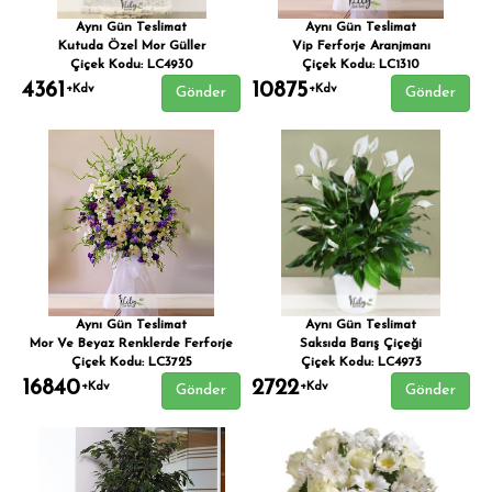
Aynı Gün Teslimat
Aynı Gün Teslimat
Kutuda Özel Mor Güller
Vip Ferforje Aranjmanı
Çiçek Kodu: LC4930
Çiçek Kodu: LC1310
4361
10875
+Kdv
+Kdv
Gönder
Gönder
Aynı Gün Teslimat
Aynı Gün Teslimat
Mor Ve Beyaz Renklerde Ferforje
Saksıda Barış Çiçeği
Çiçek Kodu: LC3725
Çiçek Kodu: LC4973
16840
2722
+Kdv
+Kdv
Gönder
Gönder