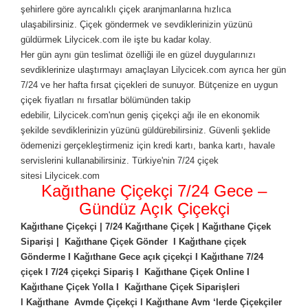
şehirlere göre ayrıcalıklı çiçek aranjmanlarına hızlıca
ulaşabilirsiniz. Çiçek göndermek ve sevdiklerinizin yüzünü
güldürmek Lilycicek.com ile işte bu kadar kolay.
Her gün aynı gün teslimat özelliği ile en güzel duygularınızı
sevdiklerinize ulaştırmayı amaçlayan Lilycicek.com ayrıca her gün
7/24 ve her hafta fırsat çiçekleri de sunuyor. Bütçenize en uygun
çiçek fiyatları nı fırsatlar bölümünden takip
edebilir, Lilycicek.com'nun geniş çiçekçi ağı ile en ekonomik
şekilde sevdiklerinizin yüzünü güldürebilirsiniz. Güvenli şeklide
ödemenizi gerçekleştirmeniz için kredi kartı, banka kartı, havale
servislerini kullanabilirsiniz. Türkiye'nin 7/24 çiçek
sitesi Lilycicek.com
Kağıthane Çiçekçi 7/24 Gece –
Gündüz Açık Çiçekçi
Kağıthane Çiçekçi | 7/24 Kağıthane Çiçek | Kağıthane Çiçek
Siparişi | Kağıthane Çiçek Gönder I Kağıthane çiçek
Gönderme I Kağıthane Gece açık çiçekçi I Kağıthane 7/24
çiçek I 7/24 çiçekçi Sipariş I Kağıthane Çiçek Online I
Kağıthane Çiçek Yolla I Kağıthane Çiçek Siparişleri
l Kağıthane Avmde Çiçekçi l Kağıthane Avm ‘lerde Çiçekçiler