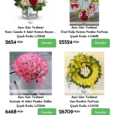
Aynı Gün Teslimat
Aynı Gün Teslimat
Kare Camda 9 Adet Kırmızı Beyaz Gül
Özel Kalp Kırmızı Pembe Ferforje
Çiçek Kodu: LC5542
Çiçek Kodu: LC4985
2654
25524
+Kdv
+Kdv
Gönder
Gönder
Aynı Gün Teslimat
Aynı Gün Teslimat
Kutuda 41 Adet Pembe Güller
Sarı Renkte Ferforje
Çiçek Kodu: LC5249
Çiçek Kodu: LC9732
6468
26709
+Kdv
+Kdv
Gönder
Gönder