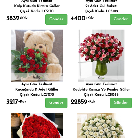
Aynı Gün Teslimat
Aynı Gün Teslimat
Kalp Kutuda Kırmızı Güller
21 Adet Gül Buketi
Çiçek Kodu: LC5130
Çiçek Kodu: LC5109
3832
4400
+Kdv
+Kdv
Gönder
Gönder
Aynı Gün Teslimat
Aynı Gün Teslimat
Kucağında 11 Adet Güller
Kadehte Kırmızı Ve Pembe Güller
Çiçek Kodu: LC7073
Çiçek Kodu: LC5066
3217
22859
+Kdv
+Kdv
Gönder
Gönder