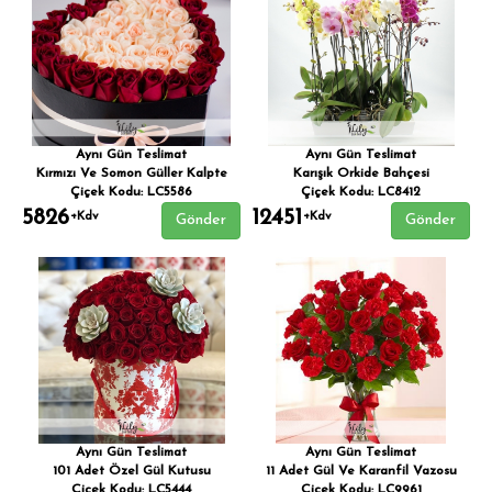
Aynı Gün Teslimat
Aynı Gün Teslimat
Kırmızı Ve Somon Güller Kalpte
Karışık Orkide Bahçesi
Çiçek Kodu: LC5586
Çiçek Kodu: LC8412
5826
12451
+Kdv
+Kdv
Gönder
Gönder
Aynı Gün Teslimat
Aynı Gün Teslimat
101 Adet Özel Gül Kutusu
11 Adet Gül Ve Karanfil Vazosu
Çiçek Kodu: LC5444
Çiçek Kodu: LC9961