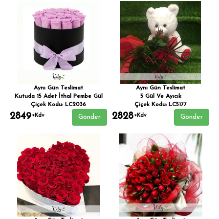
Aynı Gün Teslimat
Aynı Gün Teslimat
Kutuda 15 Adet İthal Pembe Gül
5 Gül Ve Ayıcık
Çiçek Kodu: LC2036
Çiçek Kodu: LC5177
2849
2828
+Kdv
+Kdv
Gönder
Gönder