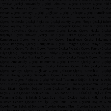
Teşvikiye Çiçekçi
Arnavutköy Çiçekçi
Balmumcu Çiçekçi
Levazım Çiçekçi
Yıldız
Çiçekçi
Galatasaray Çiçekçi
Gümüşsuyu Çiçekçi
Alibeyköy Çiçekçi
Laleli Çiçekçi
Mercan Çiçekçi
Samatya Çiçekçi
Çağlayan Çiçekçi
Çeliktepe Çiçekçi
Rumelihisarı
Çiçekçi
Rumeli Kavağı Çiçekçi
Okmeydanı Çiçekçi
Esentepe Çiçekçi
Çayırbaşı
Çiçekçi
Ferahevler Çiçekçi
Reşitpaşa Çiçekçi
Ataköy Çiçekçi
Florya Çiçekçi
Bebe
Çiçekçi
Yeşilköy Çiçekçi
Yeşilyurt Çiçekçi
Bahçeşehir Çiçekçi
Akatlar Çiçekçi
Etile
Çiçekçi
Gayrettepe Çiçekçi
Kuruçeşme Çiçekçi
Levent Çiçekçi
Maçka Çiçekçi
Nispetiye Çiçekçi
Ortaköy Çiçekçi
Ulus Çiçekçi
Taksim Çiçekçi
Göktürk Çiçekç
Kemerburgaz Çiçekçi
Kemer Country Çiçekçi
Zincirlikuyu Çiçekçi
Baltaliman
Çiçekçi
Bahçeköy Çiçekçi
Darüşşafaka Çiçekçi
Emirgan Çiçekçi
İstinye Çiçekçi
Kireçburnu Çiçekçi
Tarabya Çiçekçi
Yeniköy Çiçekçi
Ayazağa Çiçekçi
Feriköy Çiçekç
Fulya Çiçekçi
Halaskargazi Çiçekçi
Harbiye Çiçekçi
Kurtuluş Çiçekçi
Maslak Çiçekç
Mecidiyeköy Çiçekçi
Nişantaşı Çiçekçi
Osmanbey Çiçekçi
Pangaltı Çiçekçi
Teşvikiye
Çiçekçi
Arnavutköy Çiçekçi
Balmumcu Çiçekçi
Levazım Çiçekçi
Yıldız Çiçekçi
Galatasaray Çiçekçi
Gümüşsuyu Çiçekçi
Alibeyköy Çiçekçi
Laleli Çiçekçi
Mercan
Çiçekçi
Samatya Çiçekçi
Çağlayan Çiçekçi
Çeliktepe Çiçekçi
Rumelihisarı Çiçekçi
Rumeli Kavağı Çiçekçi
Okmeydanı Çiçekçi
Esentepe Çiçekçi
Çayırbaşı Çiçekçi
Ferahevler Çiçekçi
Reşitpaşa Çiçekçi
VIP Özel Tasarımlar
Düğün & Nikah & Açılı
Söz - Nişan Çiçekleri
Açılış & Kutlama
Gelin Buketleri
Cenaze Çiçekleri
Yeni İşe Çiçe
Özür Dilerim Çiçekleri
Doğum Günü Çiçekleri
Yeni Bebek
Yıl Dönümü Çiçekleri
Geçmiş Olsun Çiçekleri
Sevgililer Günü - 14.Şubat
ANNELER GÜNÜ ÇİÇEKÇİ
VIP Öze
Tasarımlar
Düğün & Nikah & Açılış
Söz - Nişan Çiçekleri
Açılış & Kutlama
Geli
Buketleri
Cenaze Çiçekleri
Yeni İşe Çiçek
Özür Dilerim Çiçekleri
Doğum Gün
Çiçekleri
Yeni Bebek
Yıl Dönümü Çiçekleri
Geçmiş Olsun Çiçekleri
Sevgililer Günü 
14.Şubat
ANNELER GÜNÜ ÇİÇEKÇİ
VIP Özel Tasarımlar
Düğün & Nikah & Açılış
Söz -