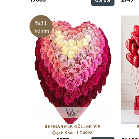
19663
2749
Gönder
%31
indirim
RENGARENK GÜLLER VİP
Çiçek Kodu: LC4928