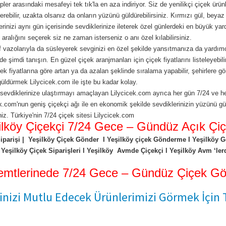
pler arasındaki mesafeyi tek tık'la en aza indiriyor. Siz de yenilikçi çiçek ürün
rebilir, uzakta olsanız da onların yüzünü güldürebilirsiniz. Kırmızı gül, beyaz
rinizi aynı gün içerisinde sevdiklerinize ileterek özel günlerdeki en büyük yar
 aralığını seçerek siz ne zaman isterseniz o anı özel kılabilirsiniz.
f vazolarıyla da süsleyerek sevginizi en özel şekilde yansıtmanıza da yardımc
de şimdi tanışın. En güzel çiçek aranjmanları için çiçek fiyatlarını listeleyebili
içek fiyatlarına göre artan ya da azalan şeklinde sıralama yapabilir, şehirlere g
güldürmek Lilycicek.com ile işte bu kadar kolay.
ı sevdiklerinize ulaştırmayı amaçlayan Lilycicek.com ayrıca her gün 7/24 ve he
icek.com'nun geniş çiçekçi ağı ile en ekonomik şekilde sevdiklerinizin yüzünü g
siniz. Türkiye'nin 7/24 çiçek sitesi Lilycicek.com
ilköy Çiçekçi 7/24 Gece – Gündüz Açık Çiç
Siparişi | Yeşilköy Çiçek Gönder I Yeşilköy çiçek Gönderme I Yeşilköy Gec
 Yeşilköy Çiçek Siparişleri l Yeşilköy Avmde Çiçekçi l Yeşilköy Avm ‘lerde
semtlerinede 7/24 Gece – Gündüz Çiçek Gön
inizi Mutlu Edecek Ürünlerimizi Görmek İçin T