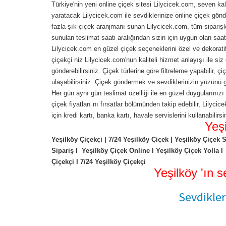
Türkiye'nin yeni online çiçek sitesi Lilycicek.com, seven kal
yaratacak Lilycicek.com ile sevdiklerinize online çiçek gönde
fazla şık çiçek aranjmanı sunan Lilycicek.com, tüm siparişle
sunulan teslimat saati aralığından sizin için uygun olan saat
Lilycicek.com en güzel çiçek seçeneklerini özel ve dekorati
çiçekçi niz Lilycicek.com'nun kaliteli hizmet anlayışı ile siz 
gönderebilirsiniz. Çiçek türlerine göre filtreleme yapabilir, ç
ulaşabilirsiniz. Çiçek göndermek ve sevdiklerinizin yüzünü 
Her gün aynı gün teslimat özelliği ile en güzel duygularınız
çiçek fiyatları nı fırsatlar bölümünden takip edebilir, Lilyc
için kredi kartı, banka kartı, havale servislerini kullanabilir
Yeş
Yeşilköy Çiçekçi | 7/24 Yeşilköy Çiçek | Yeşilköy Çiçek 
Sipariş I Yeşilköy Çiçek Online I Yeşilköy Çiçek Yolla I
Çiçekçi I 7/24 Yeşilköy Çiçekçi
Yeşilköy 'ın 
Sevdikler