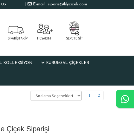
 03
|
E-mail : siparis@lilycicek.com
SİPARİŞTAKİP
HESABIM
SEPETE GİT
L KOLLEKSIYON
KURUMSAL ÇİÇEKLER
1
2
e Çiçek Siparişi