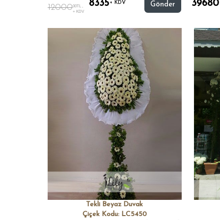
8335
39680
+ KDV
Gönder
12000
00TL ,
+ KDV
Tekli Beyaz Duvak
Çiçek Kodu: LC5450