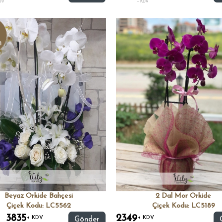
DV
+ KDV
m
Beyaz Orkide Bahçesi
2 Dal Mor Orkide
Çiçek Kodu: LC5562
Çiçek Kodu: LC5189
3835
2349
+ KDV
+ KDV
Gönder