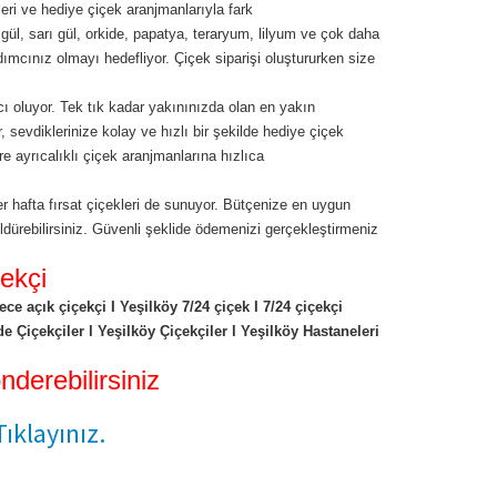
leri ve hediye çiçek aranjmanlarıyla fark
 gül, sarı gül, orkide, papatya, teraryum, lilyum ve çok daha
dımcınız olmayı hedefliyor. Çiçek siparişi oluştururken size
ı oluyor. Tek tık kadar yakınınızda olan en yakın
r, sevdiklerinize kolay ve hızlı bir şekilde hediye çiçek
öre ayrıcalıklı çiçek aranjmanlarına hızlıca
r hafta fırsat çiçekleri de sunuyor. Bütçenize en uygun
üldürebilirsiniz. Güvenli şeklide ödemenizi gerçekleştirmeniz
ekçi
e açık çiçekçi I Yeşilköy 7/24 çiçek I 7/24 çiçekçi
 Çiçekçiler l Yeşilköy Çiçekçiler l Yeşilköy Hastaneleri
derebilirsiniz
ıklayınız.