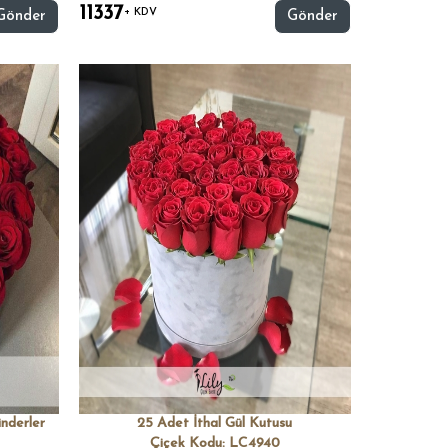
11337
+ KDV
Gönder
Gönder
inderler
25 Adet İthal Gül Kutusu
Çiçek Kodu: LC4940