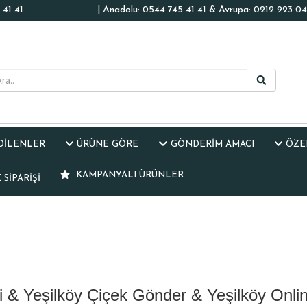
41 41
| Anadolu: 0544 745 41 41 & Avrupa: 0212 923 04
EDİLENLER
ÜRÜNE GÖRE
GÖNDERİM AMACI
ÖZE
KAMPANYALI ÜRÜNLER
SIPARIŞI
i & Yeşilköy Çiçek Gönder & Yeşilköy Onlin