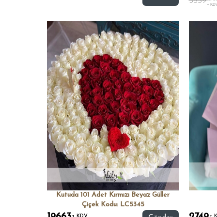
5539
+ KD
Kutuda 101 Adet Kırmızı Beyaz Güller
Çiçek Kodu: LC5345
+ KDV
+ 