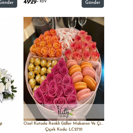
4929
+ KDV
Gönder
Gönder
gi
Ozel Kutuda Renkli Güller Makaron Ve Çikolatalar
Çiçek Kodu: LC2721