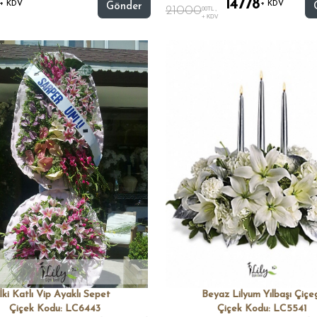
14778
+ KDV
+ KDV
Gönder
21000
00TL ,
+ KDV
İki Katlı Vip Ayaklı Sepet
Beyaz Lilyum Yılbaşı Çiçe
Çiçek Kodu: LC6443
Çiçek Kodu: LC5541