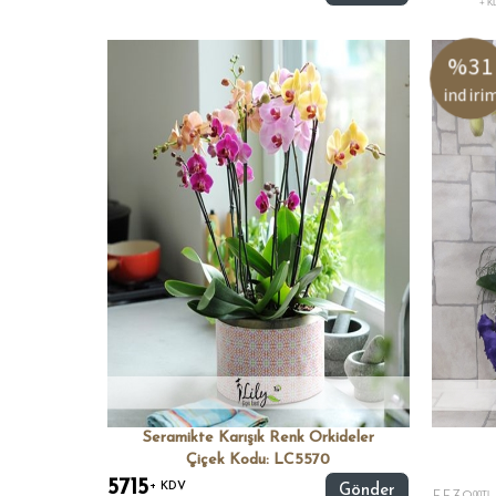
+ K
%31
indiri
Seramikte Karışık Renk Orkideler
Çiçek Kodu: LC5570
5715
+ KDV
Gönder
00TL ,