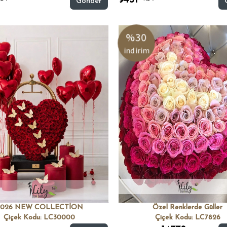
9431
Gönder
%30
indirim
2026 NEW COLLECTİON
Özel Renklerde Güller
Çiçek Kodu: LC30000
Çiçek Kodu: LC7826