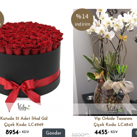
%14
m
indirim
Kutuda 51 Adet İthal Gül
Vip Orkide Tasarımı
Çiçek Kodu: LC4949
Çiçek Kodu: LC4843
8954
4455
+ KDV
+ KDV
Gönder
5200
 ,
00TL ,