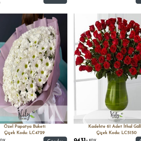
V
Özel Papatya Buketi
Kadehte 61 Adet İthal Güll
Çiçek Kodu: LC4729
Çiçek Kodu: LC5150
KDV
+ KDV