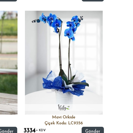
Mavi Orkide
Çiçek Kodu: LC9356
3334
+ KDV
Gönder
Gönder