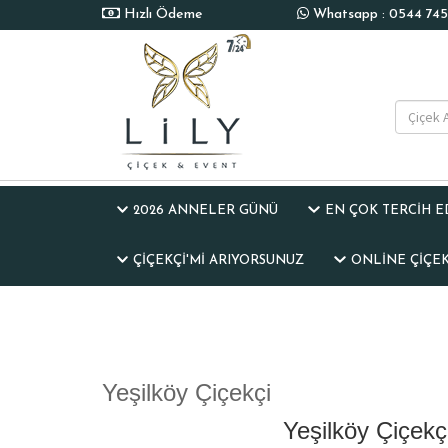
Hızlı Ödeme
Whatsapp : 0544 745 
2026 ANNELER GÜNÜ
EN ÇOK TERCİH 
ÇIÇEKÇI'MI ARIYORSUNUZ
ONLINE ÇIÇEK 
Yeşilköy Çiçekçi
Yeşilköy Çiçekç