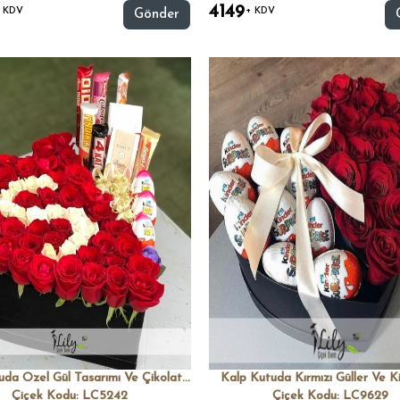
4149
 KDV
+ KDV
Gönder
Kalp Kutuda Ozel Gül Tasarımı Ve Çikolatalar
Kalp Kutuda Kırmızı Güller Ve K
Çiçek Kodu: LC5242
Çiçek Kodu: LC9629