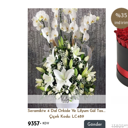
%35
indiri
Seramikte 4 Dal Orkide Ve Lilyum Gül Tasarımı
Çiçek Kodu: LC489
9357
+ KDV
Gönder
13825
00TL