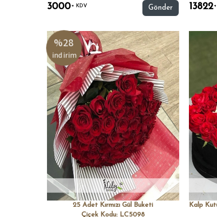
3000
13822
+ KDV
+
Gönder
%28
indirim
25 Adet Kırmızı Gül Buketi
Çiçek Kodu: LC5098