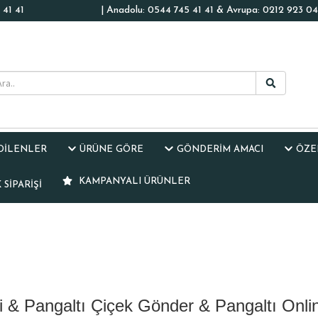
41 41
| Anadolu: 0544 745 41 41 & Avrupa: 0212 923 04
EDİLENLER
ÜRÜNE GÖRE
GÖNDERİM AMACI
ÖZE
KAMPANYALI ÜRÜNLER
SIPARIŞI
i & Pangaltı Çiçek Gönder & Pangaltı Onlin