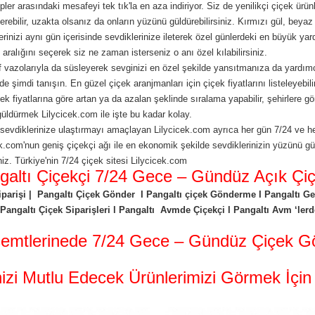
pler arasındaki mesafeyi tek tık'la en aza indiriyor. Siz de yenilikçi çiçek ürün
rebilir, uzakta olsanız da onların yüzünü güldürebilirsiniz. Kırmızı gül, beyaz
rinizi aynı gün içerisinde sevdiklerinize ileterek özel günlerdeki en büyük yar
 aralığını seçerek siz ne zaman isterseniz o anı özel kılabilirsiniz.
f vazolarıyla da süsleyerek sevginizi en özel şekilde yansıtmanıza da yardımc
de şimdi tanışın. En güzel çiçek aranjmanları için çiçek fiyatlarını listeleyebili
içek fiyatlarına göre artan ya da azalan şeklinde sıralama yapabilir, şehirlere g
güldürmek Lilycicek.com ile işte bu kadar kolay.
ı sevdiklerinize ulaştırmayı amaçlayan Lilycicek.com ayrıca her gün 7/24 ve he
icek.com'nun geniş çiçekçi ağı ile en ekonomik şekilde sevdiklerinizin yüzünü g
siniz. Türkiye'nin 7/24 çiçek sitesi Lilycicek.com
galtı Çiçekçi 7/24 Gece – Gündüz Açık Çiç
Siparişi | Pangaltı Çiçek Gönder I Pangaltı çiçek Gönderme I Pangaltı Gece
Pangaltı Çiçek Siparişleri l Pangaltı Avmde Çiçekçi l Pangaltı Avm ‘lerde
 semtlerinede 7/24 Gece – Gündüz Çiçek Gön
nizi Mutlu Edecek Ürünlerimizi Görmek İçin 