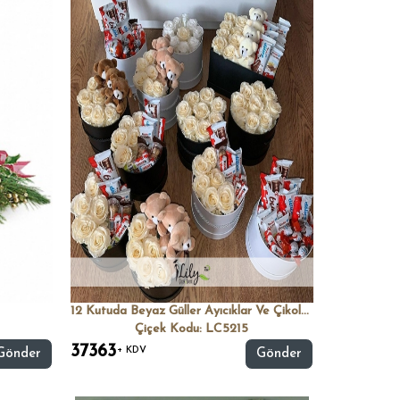
12 Kutuda Beyaz Güller Ayıcıklar Ve Çikolatalar
Çiçek Kodu: LC5215
37363
+ KDV
Gönder
Gönder