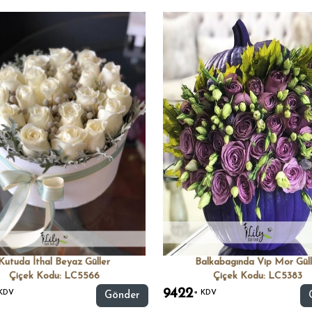
Kutuda İthal Beyaz Güller
Balkabagında Vip Mor Güll
Çiçek Kodu: LC5566
Çiçek Kodu: LC5383
9422
KDV
+ KDV
Gönder