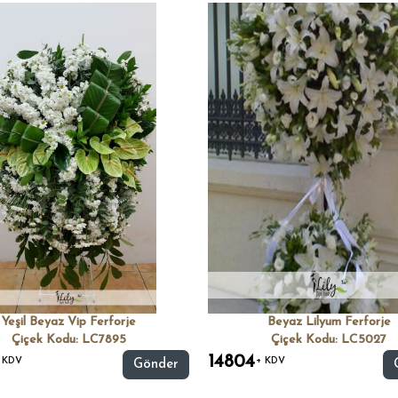
Yeşil Beyaz Vip Ferforje
Beyaz Lilyum Ferforje
Çiçek Kodu: LC7895
Çiçek Kodu: LC5027
14804
 KDV
+ KDV
Gönder