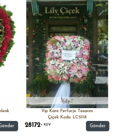
elenk
Vip Kare Ferforje Tasarım
Çiçek Kodu: LC5118
28172
+ KDV
Gönder
Gönder