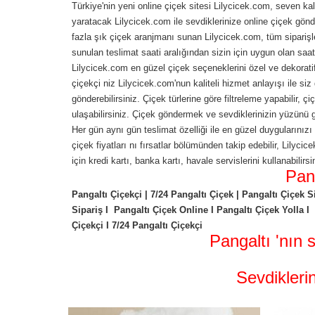
Türkiye'nin yeni online çiçek sitesi Lilycicek.com, seven kal
yaratacak Lilycicek.com ile sevdiklerinize online çiçek gönde
fazla şık çiçek aranjmanı sunan Lilycicek.com, tüm siparişle
sunulan teslimat saati aralığından sizin için uygun olan saat
Lilycicek.com en güzel çiçek seçeneklerini özel ve dekorati
çiçekçi niz Lilycicek.com'nun kaliteli hizmet anlayışı ile siz 
gönderebilirsiniz. Çiçek türlerine göre filtreleme yapabilir, ç
ulaşabilirsiniz. Çiçek göndermek ve sevdiklerinizin yüzünü 
Her gün aynı gün teslimat özelliği ile en güzel duygularınız
çiçek fiyatları nı fırsatlar bölümünden takip edebilir, Lilyc
için kredi kartı, banka kartı, havale servislerini kullanabilir
Pan
Pangaltı Çiçekçi | 7/24 Pangaltı Çiçek | Pangaltı Çiçek 
Sipariş I Pangaltı Çiçek Online I Pangaltı Çiçek Yolla I 
Çiçekçi I 7/24 Pangaltı Çiçekçi
Pangaltı 'nın
Sevdikleri