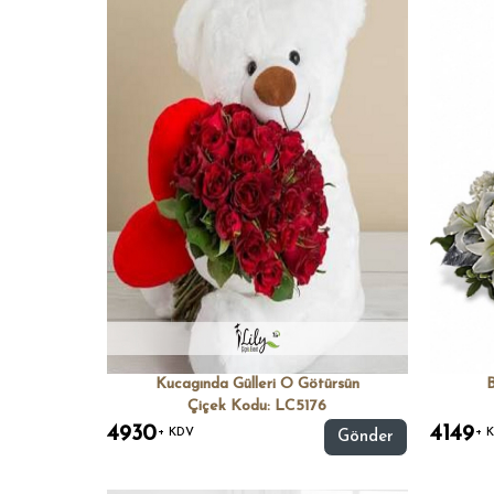
Kucagında Gülleri O Götürsün
B
Çiçek Kodu: LC5176
4930
4149
+ KDV
+ 
Gönder