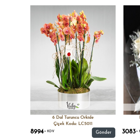
6 Dal Turuncu Orkide
Çiçek Kodu: LC5011
8994
3083
+ KDV
+ 
Gönder