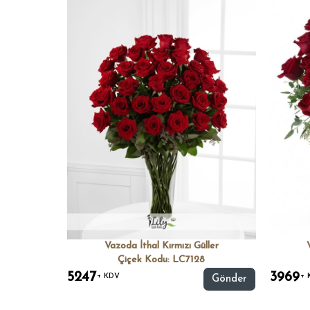
Vazoda İthal Kırmızı Güller
Çiçek Kodu: LC7128
5247
3969
+ KDV
+ 
Gönder