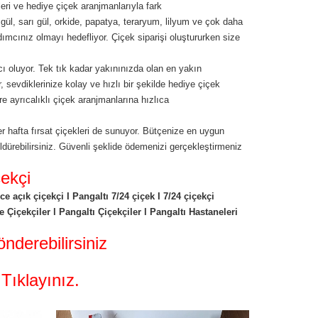
leri ve hediye çiçek aranjmanlarıyla fark
 gül, sarı gül, orkide, papatya, teraryum, lilyum ve çok daha
dımcınız olmayı hedefliyor. Çiçek siparişi oluştururken size
ı oluyor. Tek tık kadar yakınınızda olan en yakın
r, sevdiklerinize kolay ve hızlı bir şekilde hediye çiçek
öre ayrıcalıklı çiçek aranjmanlarına hızlıca
r hafta fırsat çiçekleri de sunuyor. Bütçenize en uygun
üldürebilirsiniz. Güvenli şeklide ödemenizi gerçekleştirmeniz
ekçi
 açık çiçekçi I Pangaltı 7/24 çiçek I 7/24 çiçekçi
 Çiçekçiler l Pangaltı Çiçekçiler l Pangaltı Hastaneleri
derebilirsiniz
Tıklayınız.