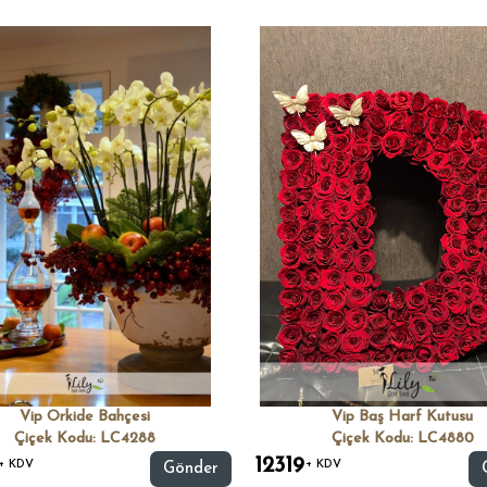
Vip Orkide Bahçesi
Vip Baş Harf Kutusu
Çiçek Kodu: LC4288
Çiçek Kodu: LC4880
12319
+ KDV
+ KDV
Gönder