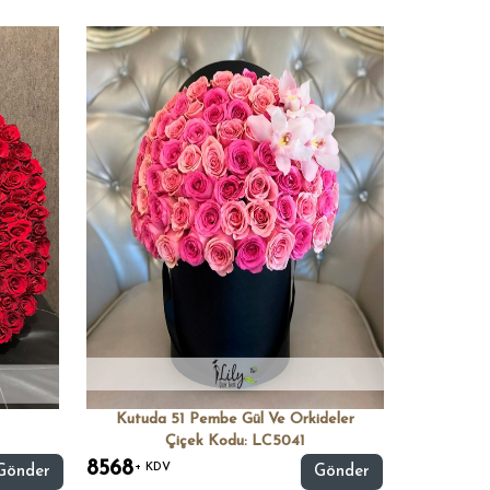
Kutuda 51 Pembe Gül Ve Orkideler
Çiçek Kodu: LC5041
8568
+ KDV
Gönder
Gönder