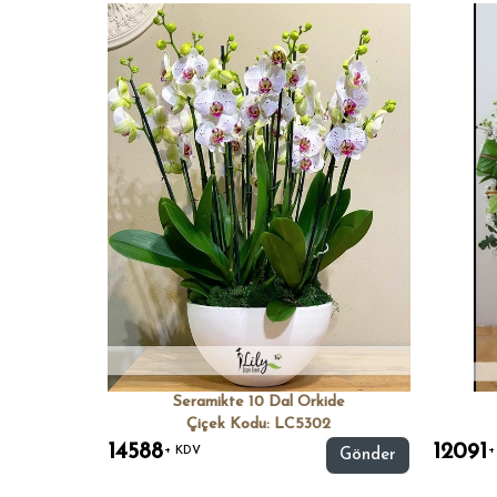
Seramikte 10 Dal Orkide
Çiçek Kodu: LC5302
14588
12091
+ KDV
+
Gönder