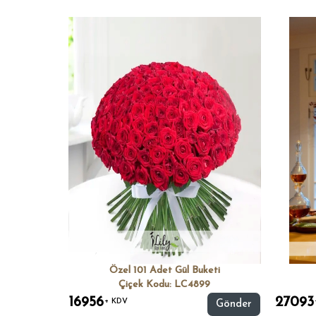
Özel 101 Adet Gül Buketi
Çiçek Kodu: LC4899
16956
27093
+ KDV
Gönder