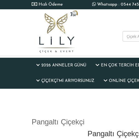
Hızlı Ödeme
Whatsapp : 0544 745 
2026 ANNELER GÜNÜ
EN ÇOK TERCİH 
ÇIÇEKÇI'MI ARIYORSUNUZ
ONLINE ÇIÇEK 
Pangaltı Çiçekçi
Pangaltı Çiçekç