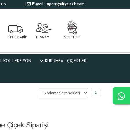
 03
|
E-mail : siparis@lilycicek.com
SİPARİŞTAKİP
HESABIM
SEPETE GİT
L KOLLEKSIYON
KURUMSAL ÇİÇEKLER
1
e Çiçek Siparişi