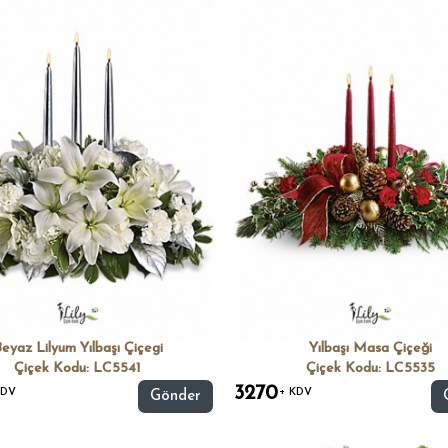
eyaz Lilyum Yılbaşı Çiçegi
Yılbaşı Masa Çiçeği
Çiçek Kodu: LC5541
Çiçek Kodu: LC5535
3270
KDV
+ KDV
Gönder