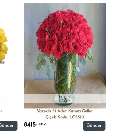
er
Vazoda 51 Adet Kırmızı Güller
Çiçek Kodu: LC5510
8415
+ KDV
Gönder
Gönder