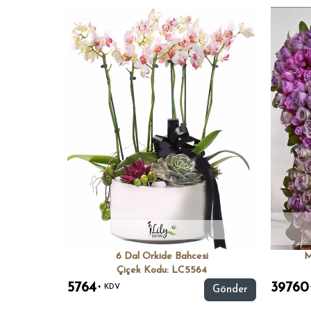
6 Dal Orkide Bahcesi
M
Çiçek Kodu: LC5564
5764
39760
+ KDV
Gönder