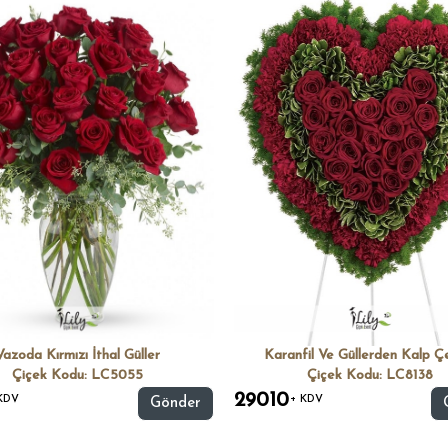
Vazoda Kırmızı İthal Güller
Karanfil Ve Güllerden Kalp Ç
Çiçek Kodu: LC5055
Çiçek Kodu: LC8138
29010
KDV
+ KDV
Gönder