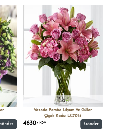
er
Vazoda Pembe Lilyum Ve Güller
Çiçek Kodu: LC7014
4630
+ KDV
Gönder
Gönder