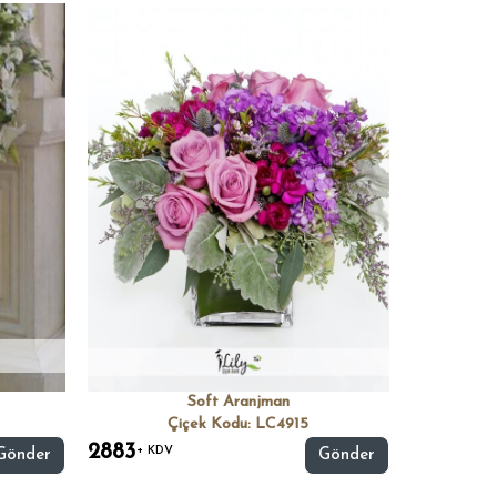
Soft Aranjman
Çiçek Kodu: LC4915
2883
+ KDV
Gönder
Gönder