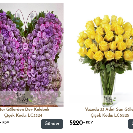
or Güllerden Dev Kelebek
Vazoda 33 Adet Sarı Güll
Çiçek Kodu: LC3324
Çiçek Kodu: LC5525
5220
+ KDV
+ KDV
Gönder