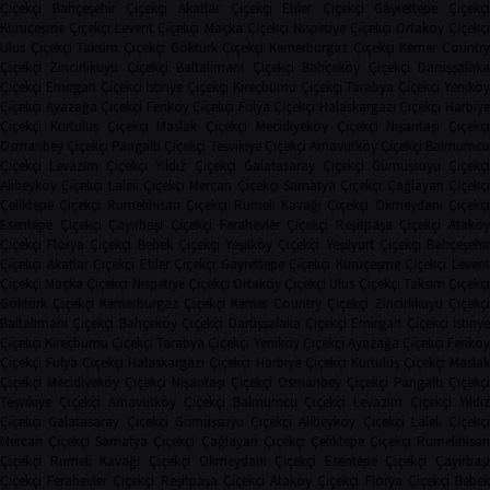
Çiçekçi
Bahçeşehir Çiçekçi
Akatlar Çiçekçi
Etiler Çiçekçi
Gayrettepe Çiçekçi
Kuruçeşme Çiçekçi
Levent Çiçekçi
Maçka Çiçekçi
Nispetiye Çiçekçi
Ortaköy Çiçekç
Ulus Çiçekçi
Taksim Çiçekçi
Göktürk Çiçekçi
Kemerburgaz Çiçekçi
Kemer Countr
Çiçekçi
Zincirlikuyu Çiçekçi
Baltalimanı Çiçekçi
Bahçeköy Çiçekçi
Darüşşafak
Çiçekçi
Emirgan Çiçekçi
İstinye Çiçekçi
Kireçburnu Çiçekçi
Tarabya Çiçekçi
Yenikö
Çiçekçi
Ayazağa Çiçekçi
Feriköy Çiçekçi
Fulya Çiçekçi
Halaskargazi Çiçekçi
Harbiy
Çiçekçi
Kurtuluş Çiçekçi
Maslak Çiçekçi
Mecidiyeköy Çiçekçi
Nişantaşı Çiçekçi
Osmanbey Çiçekçi
Pangaltı Çiçekçi
Teşvikiye Çiçekçi
Arnavutköy Çiçekçi
Balmumcu
Çiçekçi
Levazım Çiçekçi
Yıldız Çiçekçi
Galatasaray Çiçekçi
Gümüşsuyu Çiçekçi
Alibeyköy Çiçekçi
Laleli Çiçekçi
Mercan Çiçekçi
Samatya Çiçekçi
Çağlayan Çiçekç
Çeliktepe Çiçekçi
Rumelihisarı Çiçekçi
Rumeli Kavağı Çiçekçi
Okmeydanı Çiçekçi
Esentepe Çiçekçi
Çayırbaşı Çiçekçi
Ferahevler Çiçekçi
Reşitpaşa Çiçekçi
Ataköy
Çiçekçi
Florya Çiçekçi
Bebek Çiçekçi
Yeşilköy Çiçekçi
Yeşilyurt Çiçekçi
Bahçeşehi
Çiçekçi
Akatlar Çiçekçi
Etiler Çiçekçi
Gayrettepe Çiçekçi
Kuruçeşme Çiçekçi
Leven
Çiçekçi
Maçka Çiçekçi
Nispetiye Çiçekçi
Ortaköy Çiçekçi
Ulus Çiçekçi
Taksim Çiçekç
Göktürk Çiçekçi
Kemerburgaz Çiçekçi
Kemer Country Çiçekçi
Zincirlikuyu Çiçekçi
Baltalimanı Çiçekçi
Bahçeköy Çiçekçi
Darüşşafaka Çiçekçi
Emirgan Çiçekçi
İstinye
Çiçekçi
Kireçburnu Çiçekçi
Tarabya Çiçekçi
Yeniköy Çiçekçi
Ayazağa Çiçekçi
Ferikö
Çiçekçi
Fulya Çiçekçi
Halaskargazi Çiçekçi
Harbiye Çiçekçi
Kurtuluş Çiçekçi
Masla
Çiçekçi
Mecidiyeköy Çiçekçi
Nişantaşı Çiçekçi
Osmanbey Çiçekçi
Pangaltı Çiçekçi
Teşvikiye Çiçekçi
Arnavutköy Çiçekçi
Balmumcu Çiçekçi
Levazım Çiçekçi
Yıldız
Çiçekçi
Galatasaray Çiçekçi
Gümüşsuyu Çiçekçi
Alibeyköy Çiçekçi
Laleli Çiçekçi
Mercan Çiçekçi
Samatya Çiçekçi
Çağlayan Çiçekçi
Çeliktepe Çiçekçi
Rumelihisarı
Çiçekçi
Rumeli Kavağı Çiçekçi
Okmeydanı Çiçekçi
Esentepe Çiçekçi
Çayırbaşı
Çiçekçi
Ferahevler Çiçekçi
Reşitpaşa Çiçekçi
Ataköy Çiçekçi
Florya Çiçekçi
Bebe