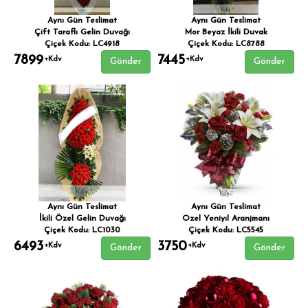
Aynı Gün Teslimat
Aynı Gün Teslimat
Çift Taraflı Gelin Duvağı
Mor Beyaz İkili Duvak
Çiçek Kodu: LC4918
Çiçek Kodu: LC8788
7899
7445
+Kdv
+Kdv
Gönder
Gönder
Aynı Gün Teslimat
Aynı Gün Teslimat
İkili Özel Gelin Duvağı
Ozel Yeniyıl Aranjmanı
Çiçek Kodu: LC1030
Çiçek Kodu: LC5545
6493
3750
+Kdv
+Kdv
Gönder
Gönder