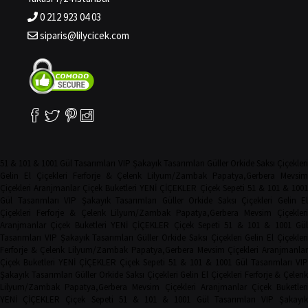
0 212 923 04 03
siparis@lilycicek.com
51 & 101 & 1001 Gül Tasarımları
VIP Şakayık Tasarımları
Güller
Orkide
Saksı Çiçekler
Gelin El Çiçekleri
Ferforje & Çelenk
Lilyum/Zambak
Papatya,Gerbera
Mevsim
Çiçekleri
Aranjmanlar
Çiçek Buketleri
YENİ ÇİÇEKLER
Çiçek Sepeti
51 & 101 & 100
Gül Tasarımları
VIP Şakayık Tasarımları
Güller
Orkide
Saksı Çiçekleri
Gelin El
Çiçekleri
Ferforje & Çelenk
Lilyum/Zambak
Papatya,Gerbera
Mevsim Çiçekler
Aranjmanlar
Çiçek Buketleri
YENİ ÇİÇEKLER
Çiçek Sepeti
51 & 101 & 1001 Gü
Tasarımları
VIP Şakayık Tasarımları
Güller
Orkide
Saksı Çiçekleri
Gelin El Çiçekler
Ferforje & Çelenk
Lilyum/Zambak
Papatya,Gerbera
Mevsim Çiçekleri
Aranjmanla
Çiçek Buketleri
YENİ ÇİÇEKLER
Çiçek Sepeti
51 & 101 & 1001 Gül Tasarımları
VIP
Şakayık Tasarımları
Güller
Orkide
Saksı Çiçekleri
Gelin El Çiçekleri
Ferforje & Çelen
Lilyum/Zambak
Papatya,Gerbera
Mevsim Çiçekleri
Aranjmanlar
Çiçek Buketler
YENİ ÇİÇEKLER
Çiçek Sepeti
51 & 101 & 1001 Gül Tasarımları
VIP Şakayı