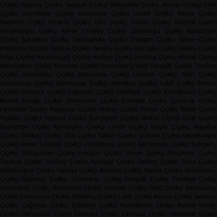
Çiçekçi
Yeşilköy Çiçekçi
Yeşilyurt Çiçekçi
Bahçeşehir Çiçekçi
Akatlar Çiçekçi
Etile
Çiçekçi
Gayrettepe Çiçekçi
Kuruçeşme Çiçekçi
Levent Çiçekçi
Maçka Çiçekçi
Nispetiye Çiçekçi
Ortaköy Çiçekçi
Ulus Çiçekçi
Taksim Çiçekçi
Göktürk Çiçekç
Kemerburgaz Çiçekçi
Kemer Country Çiçekçi
Zincirlikuyu Çiçekçi
Baltaliman
Çiçekçi
Bahçeköy Çiçekçi
Darüşşafaka Çiçekçi
Emirgan Çiçekçi
İstinye Çiçekçi
Kireçburnu Çiçekçi
Tarabya Çiçekçi
Yeniköy Çiçekçi
Ayazağa Çiçekçi
Feriköy Çiçekç
Fulya Çiçekçi
Halaskargazi Çiçekçi
Harbiye Çiçekçi
Kurtuluş Çiçekçi
Maslak Çiçekç
Mecidiyeköy Çiçekçi
Nişantaşı Çiçekçi
Osmanbey Çiçekçi
Pangaltı Çiçekçi
Teşvikiye
Çiçekçi
Arnavutköy Çiçekçi
Balmumcu Çiçekçi
Levazım Çiçekçi
Yıldız Çiçekçi
Galatasaray Çiçekçi
Gümüşsuyu Çiçekçi
Alibeyköy Çiçekçi
Laleli Çiçekçi
Mercan
Çiçekçi
Samatya Çiçekçi
Çağlayan Çiçekçi
Çeliktepe Çiçekçi
Rumelihisarı Çiçekçi
Rumeli Kavağı Çiçekçi
Okmeydanı Çiçekçi
Esentepe Çiçekçi
Çayırbaşı Çiçekçi
Ferahevler Çiçekçi
Reşitpaşa Çiçekçi
Ataköy Çiçekçi
Florya Çiçekçi
Bebek Çiçekç
Yeşilköy Çiçekçi
Yeşilyurt Çiçekçi
Bahçeşehir Çiçekçi
Akatlar Çiçekçi
Etiler Çiçekç
Gayrettepe Çiçekçi
Kuruçeşme Çiçekçi
Levent Çiçekçi
Maçka Çiçekçi
Nispetiye
Çiçekçi
Ortaköy Çiçekçi
Ulus Çiçekçi
Taksim Çiçekçi
Göktürk Çiçekçi
Kemerburga
Çiçekçi
Kemer Country Çiçekçi
Zincirlikuyu Çiçekçi
Baltalimanı Çiçekçi
Bahçeköy
Çiçekçi
Darüşşafaka Çiçekçi
Emirgan Çiçekçi
İstinye Çiçekçi
Kireçburnu Çiçekçi
Tarabya Çiçekçi
Yeniköy Çiçekçi
Ayazağa Çiçekçi
Feriköy Çiçekçi
Fulya Çiçekç
Halaskargazi Çiçekçi
Harbiye Çiçekçi
Kurtuluş Çiçekçi
Maslak Çiçekçi
Mecidiyeköy
Çiçekçi
Nişantaşı Çiçekçi
Osmanbey Çiçekçi
Pangaltı Çiçekçi
Teşvikiye Çiçekçi
Arnavutköy Çiçekçi
Balmumcu Çiçekçi
Levazım Çiçekçi
Yıldız Çiçekçi
Galatasaray
Çiçekçi
Gümüşsuyu Çiçekçi
Alibeyköy Çiçekçi
Laleli Çiçekçi
Mercan Çiçekçi
Samaty
Çiçekçi
Çağlayan Çiçekçi
Çeliktepe Çiçekçi
Rumelihisarı Çiçekçi
Rumeli Kavağı
Çiçekçi
Okmeydanı Çiçekçi
Esentepe Çiçekçi
Çayırbaşı Çiçekçi
Ferahevler Çiçekçi