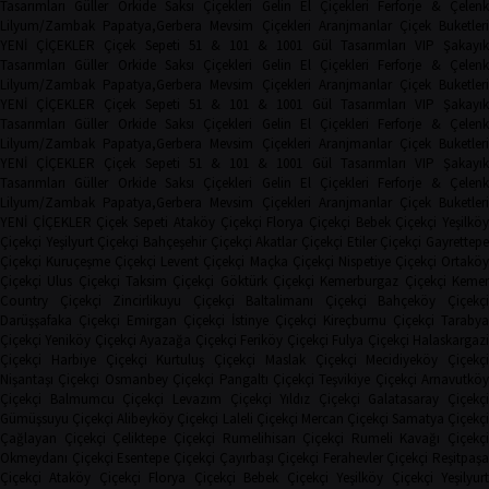
Tasarımları
Güller
Orkide
Saksı Çiçekleri
Gelin El Çiçekleri
Ferforje & Çelen
Lilyum/Zambak
Papatya,Gerbera
Mevsim Çiçekleri
Aranjmanlar
Çiçek Buketler
YENİ ÇİÇEKLER
Çiçek Sepeti
51 & 101 & 1001 Gül Tasarımları
VIP Şakayı
Tasarımları
Güller
Orkide
Saksı Çiçekleri
Gelin El Çiçekleri
Ferforje & Çelen
Lilyum/Zambak
Papatya,Gerbera
Mevsim Çiçekleri
Aranjmanlar
Çiçek Buketler
YENİ ÇİÇEKLER
Çiçek Sepeti
51 & 101 & 1001 Gül Tasarımları
VIP Şakayı
Tasarımları
Güller
Orkide
Saksı Çiçekleri
Gelin El Çiçekleri
Ferforje & Çelen
Lilyum/Zambak
Papatya,Gerbera
Mevsim Çiçekleri
Aranjmanlar
Çiçek Buketler
YENİ ÇİÇEKLER
Çiçek Sepeti
51 & 101 & 1001 Gül Tasarımları
VIP Şakayı
Tasarımları
Güller
Orkide
Saksı Çiçekleri
Gelin El Çiçekleri
Ferforje & Çelen
Lilyum/Zambak
Papatya,Gerbera
Mevsim Çiçekleri
Aranjmanlar
Çiçek Buketler
YENİ ÇİÇEKLER
Çiçek Sepeti
Ataköy Çiçekçi
Florya Çiçekçi
Bebek Çiçekçi
Yeşilkö
Çiçekçi
Yeşilyurt Çiçekçi
Bahçeşehir Çiçekçi
Akatlar Çiçekçi
Etiler Çiçekçi
Gayrettep
Çiçekçi
Kuruçeşme Çiçekçi
Levent Çiçekçi
Maçka Çiçekçi
Nispetiye Çiçekçi
Ortakö
Çiçekçi
Ulus Çiçekçi
Taksim Çiçekçi
Göktürk Çiçekçi
Kemerburgaz Çiçekçi
Keme
Country Çiçekçi
Zincirlikuyu Çiçekçi
Baltalimanı Çiçekçi
Bahçeköy Çiçekç
Darüşşafaka Çiçekçi
Emirgan Çiçekçi
İstinye Çiçekçi
Kireçburnu Çiçekçi
Tarabya
Çiçekçi
Yeniköy Çiçekçi
Ayazağa Çiçekçi
Feriköy Çiçekçi
Fulya Çiçekçi
Halaskargaz
Çiçekçi
Harbiye Çiçekçi
Kurtuluş Çiçekçi
Maslak Çiçekçi
Mecidiyeköy Çiçekçi
Nişantaşı Çiçekçi
Osmanbey Çiçekçi
Pangaltı Çiçekçi
Teşvikiye Çiçekçi
Arnavutköy
Çiçekçi
Balmumcu Çiçekçi
Levazım Çiçekçi
Yıldız Çiçekçi
Galatasaray Çiçekçi
Gümüşsuyu Çiçekçi
Alibeyköy Çiçekçi
Laleli Çiçekçi
Mercan Çiçekçi
Samatya Çiçekç
Çağlayan Çiçekçi
Çeliktepe Çiçekçi
Rumelihisarı Çiçekçi
Rumeli Kavağı Çiçekçi
Okmeydanı Çiçekçi
Esentepe Çiçekçi
Çayırbaşı Çiçekçi
Ferahevler Çiçekçi
Reşitpaşa
Çiçekçi
Ataköy Çiçekçi
Florya Çiçekçi
Bebek Çiçekçi
Yeşilköy Çiçekçi
Yeşilyur