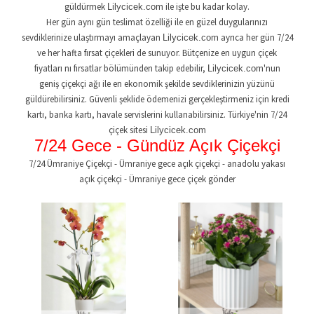
güldürmek
ile işte bu kadar kolay.
Lilycicek
.com
Her gün aynı gün teslimat özelliği ile en güzel duygularınızı
sevdiklerinize ulaştırmayı amaçlayan
ayrıca her gün 7/24
Lilycicek
.com
ve her hafta fırsat çiçekleri de sunuyor. Bütçenize en uygun çiçek
fiyatları nı fırsatlar bölümünden takip edebilir,
'nun
Lilycicek
.com
geniş çiçekçi ağı ile en ekonomik şekilde sevdiklerinizin yüzünü
güldürebilirsiniz. Güvenli şeklide ödemenizi gerçekleştirmeniz için kredi
kartı, banka kartı, havale servislerini kullanabilirsiniz. Türkiye'nin 7/24
çiçek sitesi
Lilycicek
.com
7/24 Gece - Gündüz Açık Çiçekçi
7/24 Ümraniye Çiçekçi - Ümraniye gece açık çiçekçi - anadolu yakası
açık çiçekçi - Ümraniye gece çiçek gönder