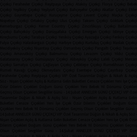
Çiçekçi
Ferahevler Çiçekçi
Reşitpaşa Çiçekçi
Ataköy Çiçekçi
Florya Çiçekçi
Bebe
Çiçekçi
Yeşilköy Çiçekçi
Yeşilyurt Çiçekçi
Bahçeşehir Çiçekçi
Akatlar Çiçekçi
Etile
Çiçekçi
Gayrettepe Çiçekçi
Kuruçeşme Çiçekçi
Levent Çiçekçi
Maçka Çiçekçi
Nispetiye Çiçekçi
Ortaköy Çiçekçi
Ulus Çiçekçi
Taksim Çiçekçi
Göktürk Çiçekç
Kemerburgaz Çiçekçi
Kemer Country Çiçekçi
Zincirlikuyu Çiçekçi
Baltaliman
Çiçekçi
Bahçeköy Çiçekçi
Darüşşafaka Çiçekçi
Emirgan Çiçekçi
İstinye Çiçekçi
Kireçburnu Çiçekçi
Tarabya Çiçekçi
Yeniköy Çiçekçi
Ayazağa Çiçekçi
Feriköy Çiçekç
Fulya Çiçekçi
Halaskargazi Çiçekçi
Harbiye Çiçekçi
Kurtuluş Çiçekçi
Maslak Çiçekç
Mecidiyeköy Çiçekçi
Nişantaşı Çiçekçi
Osmanbey Çiçekçi
Pangaltı Çiçekçi
Teşvikiye
Çiçekçi
Arnavutköy Çiçekçi
Balmumcu Çiçekçi
Levazım Çiçekçi
Yıldız Çiçekçi
Galatasaray Çiçekçi
Gümüşsuyu Çiçekçi
Alibeyköy Çiçekçi
Laleli Çiçekçi
Mercan
Çiçekçi
Samatya Çiçekçi
Çağlayan Çiçekçi
Çeliktepe Çiçekçi
Rumelihisarı Çiçekçi
Rumeli Kavağı Çiçekçi
Okmeydanı Çiçekçi
Esentepe Çiçekçi
Çayırbaşı Çiçekçi
Ferahevler Çiçekçi
Reşitpaşa Çiçekçi
VIP Özel Tasarımlar
Düğün & Nikah & Açılı
Söz - Nişan Çiçekleri
Açılış & Kutlama
Gelin Buketleri
Cenaze Çiçekleri
Yeni İşe Çiçe
Özür Dilerim Çiçekleri
Doğum Günü Çiçekleri
Yeni Bebek
Yıl Dönümü Çiçekleri
Geçmiş Olsun Çiçekleri
Sevgililer Günü - 14.Şubat
ANNELER GÜNÜ ÇİÇEKÇİ
VIP Öze
Tasarımlar
Düğün & Nikah & Açılış
Söz - Nişan Çiçekleri
Açılış & Kutlama
Geli
Buketleri
Cenaze Çiçekleri
Yeni İşe Çiçek
Özür Dilerim Çiçekleri
Doğum Gün
Çiçekleri
Yeni Bebek
Yıl Dönümü Çiçekleri
Geçmiş Olsun Çiçekleri
Sevgililer Günü 
14.Şubat
ANNELER GÜNÜ ÇİÇEKÇİ
VIP Özel Tasarımlar
Düğün & Nikah & Açılış
Söz -
Nişan Çiçekleri
Açılış & Kutlama
Gelin Buketleri
Cenaze Çiçekleri
Yeni İşe Çiçek
Özür
Dilerim Çiçekleri
Doğum Günü Çiçekleri
Yeni Bebek
Yıl Dönümü Çiçekleri
Geçmi
Olsun Çiçekleri
Sevgililer Günü - 14.Şubat
ANNELER GÜNÜ ÇİÇEKÇİ
VIP Öze
Tasarımlar
Düğün & Nikah & Açılış
Söz - Nişan Çiçekleri
Açılış & Kutlama
Geli