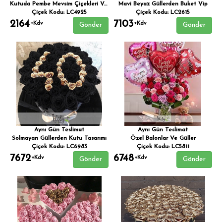
Kutuda Pembe Mevsim Çiçekleri Ve Şirin Ayıcık
Mavi Beyaz Güllerden Buket Vip
Çiçek Kodu: LC4925
Çiçek Kodu: LC2615
2164
7103
+Kdv
+Kdv
Gönder
Gönder
Aynı Gün Teslimat
Aynı Gün Teslimat
Solmayan Güllerden Kutu Tasarımı
Özel Balonlar Ve Güller
Çiçek Kodu: LC6983
Çiçek Kodu: LC5811
7672
6748
+Kdv
+Kdv
Gönder
Gönder