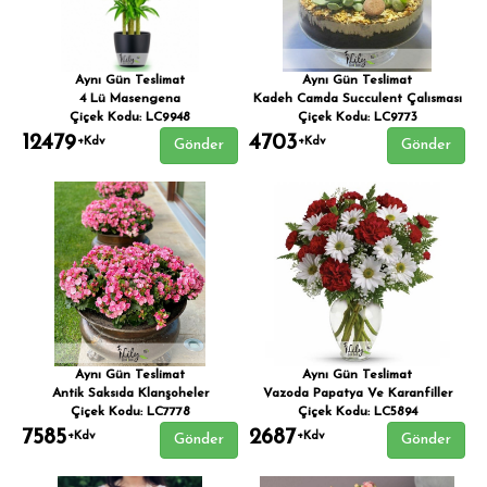
Aynı Gün Teslimat
Aynı Gün Teslimat
4 Lü Masengena
Kadeh Camda Succulent Çalısması
Çiçek Kodu: LC9948
Çiçek Kodu: LC9773
12479
4703
+Kdv
+Kdv
Gönder
Gönder
Aynı Gün Teslimat
Aynı Gün Teslimat
Antik Saksıda Klanşoheler
Vazoda Papatya Ve Karanfiller
Çiçek Kodu: LC7778
Çiçek Kodu: LC5894
7585
2687
+Kdv
+Kdv
Gönder
Gönder