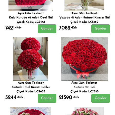
Aynı Gün Teslimat
Aynı Gün Teslimat
Kalp Kutuda 61 Adet Özel Gül
Vazoda 41 Adet Naturel Kırmızı Gül
Çiçek Kodu: LC5448
Çiçek Kodu: LC5162
7421
7082
+Kdv
+Kdv
Gönder
Gönder
Aynı Gün Teslimat
Aynı Gün Teslimat
Kutuda İthal Kırmızı Güller
Kutuda 101 Gül
Çiçek Kodu: LC2638
Çiçek Kodu: LC7845
5244
21590
+Kdv
+Kdv
Gönder
Gönder