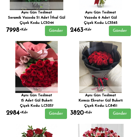
Aynı Gün Teslimat
Aynı Gün Teslimat
Seramik Vazoda 51 Adet İthal Gül
Vazoda 6 Adet Gül
Çiçek Kodu: LC5044
Çiçek Kodu: LC5565
7998
2463
+Kdv
+Kdv
Gönder
Gönder
Aynı Gün Teslimat
Aynı Gün Teslimat
15 Adet Gül Buketi
Kırmızı Ekvator Gül Buketi
Çiçek Kodu: LC5257
Çiçek Kodu: LC8451
2984
3820
+Kdv
+Kdv
Gönder
Gönder