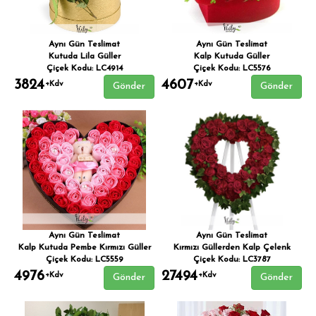
Aynı Gün Teslimat
Aynı Gün Teslimat
Kutuda Lila Güller
Kalp Kutuda Güller
Çiçek Kodu: LC4914
Çiçek Kodu: LC5576
3824
4607
+Kdv
+Kdv
Gönder
Gönder
Aynı Gün Teslimat
Aynı Gün Teslimat
Kalp Kutuda Pembe Kırmızı Güller
Kırmızı Güllerden Kalp Çelenk
Çiçek Kodu: LC5559
Çiçek Kodu: LC3787
4976
27494
+Kdv
+Kdv
Gönder
Gönder