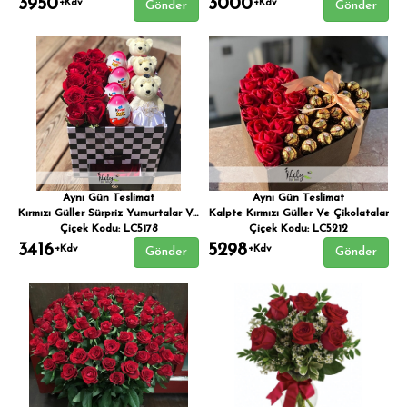
3950
3000
+Kdv
+Kdv
Gönder
Gönder
Aynı Gün Teslimat
Aynı Gün Teslimat
Kırmızı Güller Sürpriz Yumurtalar Ve Şirin Ayıcıklar
Kalpte Kırmızı Güller Ve Çikolatalar
Çiçek Kodu: LC5178
Çiçek Kodu: LC5212
3416
5298
+Kdv
+Kdv
Gönder
Gönder