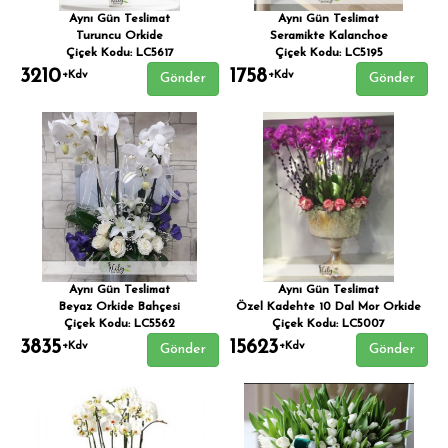
Aynı Gün Teslimat
Aynı Gün Teslimat
Turuncu Orkide
Seramikte Kalanchoe
Çiçek Kodu: LC5617
Çiçek Kodu: LC5195
3210
1758
+Kdv
+Kdv
Gönder
Gönder
Aynı Gün Teslimat
Aynı Gün Teslimat
Beyaz Orkide Bahçesi
Özel Kadehte 10 Dal Mor Orkide
Çiçek Kodu: LC5562
Çiçek Kodu: LC5007
3835
15623
+Kdv
+Kdv
Gönder
Gönder