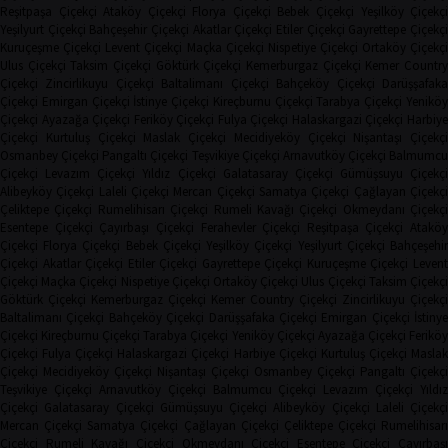
Reşitpaşa Çiçekçi
Ataköy Çiçekçi
Florya Çiçekçi
Bebek Çiçekçi
Yeşilköy Çiçekç
Yeşilyurt Çiçekçi
Bahçeşehir Çiçekçi
Akatlar Çiçekçi
Etiler Çiçekçi
Gayrettepe Çiçekç
Kuruçeşme Çiçekçi
Levent Çiçekçi
Maçka Çiçekçi
Nispetiye Çiçekçi
Ortaköy Çiçekç
Ulus Çiçekçi
Taksim Çiçekçi
Göktürk Çiçekçi
Kemerburgaz Çiçekçi
Kemer Countr
Çiçekçi
Zincirlikuyu Çiçekçi
Baltalimanı Çiçekçi
Bahçeköy Çiçekçi
Darüşşafak
Çiçekçi
Emirgan Çiçekçi
İstinye Çiçekçi
Kireçburnu Çiçekçi
Tarabya Çiçekçi
Yenikö
Çiçekçi
Ayazağa Çiçekçi
Feriköy Çiçekçi
Fulya Çiçekçi
Halaskargazi Çiçekçi
Harbiy
Çiçekçi
Kurtuluş Çiçekçi
Maslak Çiçekçi
Mecidiyeköy Çiçekçi
Nişantaşı Çiçekçi
Osmanbey Çiçekçi
Pangaltı Çiçekçi
Teşvikiye Çiçekçi
Arnavutköy Çiçekçi
Balmumcu
Çiçekçi
Levazım Çiçekçi
Yıldız Çiçekçi
Galatasaray Çiçekçi
Gümüşsuyu Çiçekçi
Alibeyköy Çiçekçi
Laleli Çiçekçi
Mercan Çiçekçi
Samatya Çiçekçi
Çağlayan Çiçekç
Çeliktepe Çiçekçi
Rumelihisarı Çiçekçi
Rumeli Kavağı Çiçekçi
Okmeydanı Çiçekçi
Esentepe Çiçekçi
Çayırbaşı Çiçekçi
Ferahevler Çiçekçi
Reşitpaşa Çiçekçi
Ataköy
Çiçekçi
Florya Çiçekçi
Bebek Çiçekçi
Yeşilköy Çiçekçi
Yeşilyurt Çiçekçi
Bahçeşehi
Çiçekçi
Akatlar Çiçekçi
Etiler Çiçekçi
Gayrettepe Çiçekçi
Kuruçeşme Çiçekçi
Leven
Çiçekçi
Maçka Çiçekçi
Nispetiye Çiçekçi
Ortaköy Çiçekçi
Ulus Çiçekçi
Taksim Çiçekç
Göktürk Çiçekçi
Kemerburgaz Çiçekçi
Kemer Country Çiçekçi
Zincirlikuyu Çiçekçi
Baltalimanı Çiçekçi
Bahçeköy Çiçekçi
Darüşşafaka Çiçekçi
Emirgan Çiçekçi
İstinye
Çiçekçi
Kireçburnu Çiçekçi
Tarabya Çiçekçi
Yeniköy Çiçekçi
Ayazağa Çiçekçi
Ferikö
Çiçekçi
Fulya Çiçekçi
Halaskargazi Çiçekçi
Harbiye Çiçekçi
Kurtuluş Çiçekçi
Masla
Çiçekçi
Mecidiyeköy Çiçekçi
Nişantaşı Çiçekçi
Osmanbey Çiçekçi
Pangaltı Çiçekçi
Teşvikiye Çiçekçi
Arnavutköy Çiçekçi
Balmumcu Çiçekçi
Levazım Çiçekçi
Yıldız
Çiçekçi
Galatasaray Çiçekçi
Gümüşsuyu Çiçekçi
Alibeyköy Çiçekçi
Laleli Çiçekçi
Mercan Çiçekçi
Samatya Çiçekçi
Çağlayan Çiçekçi
Çeliktepe Çiçekçi
Rumelihisarı
Çiçekçi
Rumeli Kavağı Çiçekçi
Okmeydanı Çiçekçi
Esentepe Çiçekçi
Çayırbaşı