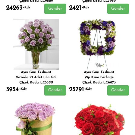
Çiçek Kodu: LC9529
Çiçek Kodu: LC7939
24263
2421
+Kdv
+Kdv
Gönder
Gönder
Aynı Gün Teslimat
Aynı Gün Teslimat
Vazoda 21 Adet Lila Gül
Vip Kare Ferforje
Çiçek Kodu: LC5580
Çiçek Kodu: LC6873
3954
25791
+Kdv
+Kdv
Gönder
Gönder