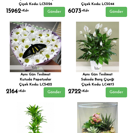
Çiçek Kodu: LC5026
Çiçek Kodu: LC5044
15962
6073
+Kdv
+Kdv
Gönder
Gönder
Aynı Gün Teslimat
Aynı Gün Teslimat
Kutuda Papatyalar
Saksıda Barış Çiçeği
Çiçek Kodu: LC5422
Çiçek Kodu: LC4973
2164
2722
+Kdv
+Kdv
Gönder
Gönder