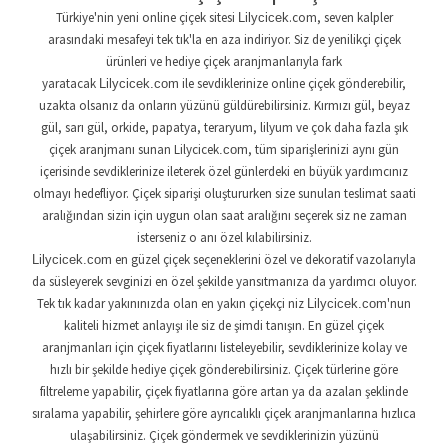
Türkiye'nin yeni online çiçek sitesi
.com, seven kalpler
Lilycicek
arasındaki mesafeyi tek tık'la en aza indiriyor. Siz de yenilikçi çiçek
ürünleri ve hediye çiçek aranjmanlarıyla fark
yaratacak
ile sevdiklerinize online çiçek gönderebilir,
Lilycicek
.com
uzakta olsanız da onların yüzünü güldürebilirsiniz. Kırmızı gül, beyaz
gül, sarı gül, orkide, papatya, teraryum, lilyum ve çok daha fazla şık
çiçek aranjmanı sunan Lilycicek
, tüm siparişlerinizi aynı gün
.com
içerisinde sevdiklerinize ileterek özel günlerdeki en büyük yardımcınız
olmayı hedefliyor. Çiçek siparişi oluştururken size sunulan teslimat saati
aralığından sizin için uygun olan saat aralığını seçerek siz ne zaman
isterseniz o anı özel kılabilirsiniz.
en güzel çiçek seçeneklerini özel ve dekoratif vazolarıyla
Lilycicek
.com
da süsleyerek sevginizi en özel şekilde yansıtmanıza da yardımcı oluyor.
Tek tık kadar yakınınızda olan en yakın çiçekçi niz
'nun
Lilycicek
.com
kaliteli hizmet anlayışı ile siz de şimdi tanışın. En güzel çiçek
aranjmanları için çiçek fiyatlarını listeleyebilir, sevdiklerinize kolay ve
hızlı bir şekilde hediye çiçek gönderebilirsiniz. Çiçek türlerine göre
filtreleme yapabilir, çiçek fiyatlarına göre artan ya da azalan şeklinde
sıralama yapabilir, şehirlere göre ayrıcalıklı çiçek aranjmanlarına hızlıca
ulaşabilirsiniz. Çiçek göndermek ve sevdiklerinizin yüzünü