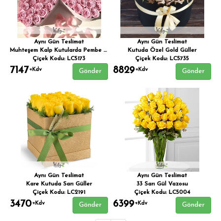
Aynı Gün Teslimat
Aynı Gün Teslimat
Muhteşem Kalp Kutularda Pembe Sürprizler VIP
Kutuda Özel Gold Güller
Çiçek Kodu: LC5173
Çiçek Kodu: LC5735
7147
8829
+Kdv
+Kdv
Gönder
Gönder
Aynı Gün Teslimat
Aynı Gün Teslimat
Kare Kutuda Sarı Güller
33 Sarı Gül Vazosu
Çiçek Kodu: LC2191
Çiçek Kodu: LC5004
3470
6399
+Kdv
+Kdv
Gönder
Gönder