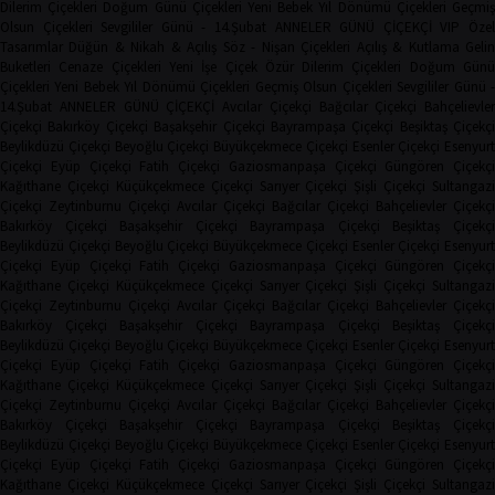
Dilerim Çiçekleri
Doğum Günü Çiçekleri
Yeni Bebek
Yıl Dönümü Çiçekleri
Geçmi
Olsun Çiçekleri
Sevgililer Günü - 14.Şubat
ANNELER GÜNÜ ÇİÇEKÇİ
VIP Öze
Tasarımlar
Düğün & Nikah & Açılış
Söz - Nişan Çiçekleri
Açılış & Kutlama
Geli
Buketleri
Cenaze Çiçekleri
Yeni İşe Çiçek
Özür Dilerim Çiçekleri
Doğum Gün
Çiçekleri
Yeni Bebek
Yıl Dönümü Çiçekleri
Geçmiş Olsun Çiçekleri
Sevgililer Günü 
14.Şubat
ANNELER GÜNÜ ÇİÇEKÇİ
Avcılar Çiçekçi
Bağcılar Çiçekçi
Bahçelievler
Çiçekçi
Bakırköy Çiçekçi
Başakşehir Çiçekçi
Bayrampaşa Çiçekçi
Beşiktaş Çiçekçi
Beylikdüzü Çiçekçi
Beyoğlu Çiçekçi
Büyükçekmece Çiçekçi
Esenler Çiçekçi
Esenyurt
Çiçekçi
Eyüp Çiçekçi
Fatih Çiçekçi
Gaziosmanpaşa Çiçekçi
Güngören Çiçekçi
Kağıthane Çiçekçi
Küçükçekmece Çiçekçi
Sarıyer Çiçekçi
Şişli Çiçekçi
Sultangazi
Çiçekçi
Zeytinburnu Çiçekçi
Avcılar Çiçekçi
Bağcılar Çiçekçi
Bahçelievler Çiçekçi
Bakırköy Çiçekçi
Başakşehir Çiçekçi
Bayrampaşa Çiçekçi
Beşiktaş Çiçekç
Beylikdüzü Çiçekçi
Beyoğlu Çiçekçi
Büyükçekmece Çiçekçi
Esenler Çiçekçi
Esenyurt
Çiçekçi
Eyüp Çiçekçi
Fatih Çiçekçi
Gaziosmanpaşa Çiçekçi
Güngören Çiçekçi
Kağıthane Çiçekçi
Küçükçekmece Çiçekçi
Sarıyer Çiçekçi
Şişli Çiçekçi
Sultangazi
Çiçekçi
Zeytinburnu Çiçekçi
Avcılar Çiçekçi
Bağcılar Çiçekçi
Bahçelievler Çiçekçi
Bakırköy Çiçekçi
Başakşehir Çiçekçi
Bayrampaşa Çiçekçi
Beşiktaş Çiçekç
Beylikdüzü Çiçekçi
Beyoğlu Çiçekçi
Büyükçekmece Çiçekçi
Esenler Çiçekçi
Esenyurt
Çiçekçi
Eyüp Çiçekçi
Fatih Çiçekçi
Gaziosmanpaşa Çiçekçi
Güngören Çiçekçi
Kağıthane Çiçekçi
Küçükçekmece Çiçekçi
Sarıyer Çiçekçi
Şişli Çiçekçi
Sultangazi
Çiçekçi
Zeytinburnu Çiçekçi
Avcılar Çiçekçi
Bağcılar Çiçekçi
Bahçelievler Çiçekçi
Bakırköy Çiçekçi
Başakşehir Çiçekçi
Bayrampaşa Çiçekçi
Beşiktaş Çiçekç
Beylikdüzü Çiçekçi
Beyoğlu Çiçekçi
Büyükçekmece Çiçekçi
Esenler Çiçekçi
Esenyurt
Çiçekçi
Eyüp Çiçekçi
Fatih Çiçekçi
Gaziosmanpaşa Çiçekçi
Güngören Çiçekçi
Kağıthane Çiçekçi
Küçükçekmece Çiçekçi
Sarıyer Çiçekçi
Şişli Çiçekçi
Sultangazi