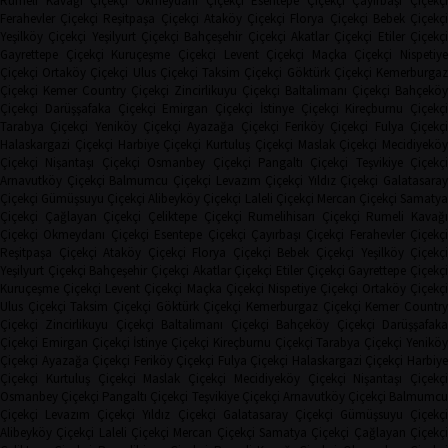
Rumeli Kavağı Çiçekçi
Okmeydanı Çiçekçi
Esentepe Çiçekçi
Çayırbaşı Çiçekçi
Ferahevler Çiçekçi
Reşitpaşa Çiçekçi
Ataköy Çiçekçi
Florya Çiçekçi
Bebek Çiçekç
Yeşilköy Çiçekçi
Yeşilyurt Çiçekçi
Bahçeşehir Çiçekçi
Akatlar Çiçekçi
Etiler Çiçekç
Gayrettepe Çiçekçi
Kuruçeşme Çiçekçi
Levent Çiçekçi
Maçka Çiçekçi
Nispetiye
Çiçekçi
Ortaköy Çiçekçi
Ulus Çiçekçi
Taksim Çiçekçi
Göktürk Çiçekçi
Kemerburga
Çiçekçi
Kemer Country Çiçekçi
Zincirlikuyu Çiçekçi
Baltalimanı Çiçekçi
Bahçeköy
Çiçekçi
Darüşşafaka Çiçekçi
Emirgan Çiçekçi
İstinye Çiçekçi
Kireçburnu Çiçekçi
Tarabya Çiçekçi
Yeniköy Çiçekçi
Ayazağa Çiçekçi
Feriköy Çiçekçi
Fulya Çiçekç
Halaskargazi Çiçekçi
Harbiye Çiçekçi
Kurtuluş Çiçekçi
Maslak Çiçekçi
Mecidiyeköy
Çiçekçi
Nişantaşı Çiçekçi
Osmanbey Çiçekçi
Pangaltı Çiçekçi
Teşvikiye Çiçekçi
Arnavutköy Çiçekçi
Balmumcu Çiçekçi
Levazım Çiçekçi
Yıldız Çiçekçi
Galatasaray
Çiçekçi
Gümüşsuyu Çiçekçi
Alibeyköy Çiçekçi
Laleli Çiçekçi
Mercan Çiçekçi
Samaty
Çiçekçi
Çağlayan Çiçekçi
Çeliktepe Çiçekçi
Rumelihisarı Çiçekçi
Rumeli Kavağı
Çiçekçi
Okmeydanı Çiçekçi
Esentepe Çiçekçi
Çayırbaşı Çiçekçi
Ferahevler Çiçekçi
Reşitpaşa Çiçekçi
Ataköy Çiçekçi
Florya Çiçekçi
Bebek Çiçekçi
Yeşilköy Çiçekç
Yeşilyurt Çiçekçi
Bahçeşehir Çiçekçi
Akatlar Çiçekçi
Etiler Çiçekçi
Gayrettepe Çiçekç
Kuruçeşme Çiçekçi
Levent Çiçekçi
Maçka Çiçekçi
Nispetiye Çiçekçi
Ortaköy Çiçekç
Ulus Çiçekçi
Taksim Çiçekçi
Göktürk Çiçekçi
Kemerburgaz Çiçekçi
Kemer Countr
Çiçekçi
Zincirlikuyu Çiçekçi
Baltalimanı Çiçekçi
Bahçeköy Çiçekçi
Darüşşafak
Çiçekçi
Emirgan Çiçekçi
İstinye Çiçekçi
Kireçburnu Çiçekçi
Tarabya Çiçekçi
Yenikö
Çiçekçi
Ayazağa Çiçekçi
Feriköy Çiçekçi
Fulya Çiçekçi
Halaskargazi Çiçekçi
Harbiy
Çiçekçi
Kurtuluş Çiçekçi
Maslak Çiçekçi
Mecidiyeköy Çiçekçi
Nişantaşı Çiçekçi
Osmanbey Çiçekçi
Pangaltı Çiçekçi
Teşvikiye Çiçekçi
Arnavutköy Çiçekçi
Balmumcu
Çiçekçi
Levazım Çiçekçi
Yıldız Çiçekçi
Galatasaray Çiçekçi
Gümüşsuyu Çiçekçi
Alibeyköy Çiçekçi
Laleli Çiçekçi
Mercan Çiçekçi
Samatya Çiçekçi
Çağlayan Çiçekç