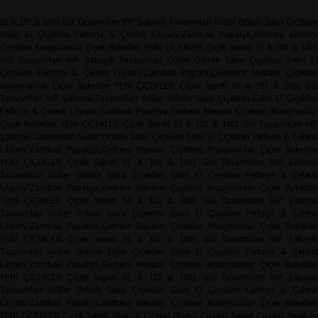
51 & 101 & 1001 Gül Tasarımları
VIP Şakayık Tasarımları
Güller
Orkide
Saksı Çiçekler
Gelin El Çiçekleri
Ferforje & Çelenk
Lilyum/Zambak
Papatya,Gerbera
Mevsim
Çiçekleri
Aranjmanlar
Çiçek Buketleri
YENİ ÇİÇEKLER
Çiçek Sepeti
51 & 101 & 100
Gül Tasarımları
VIP Şakayık Tasarımları
Güller
Orkide
Saksı Çiçekleri
Gelin El
Çiçekleri
Ferforje & Çelenk
Lilyum/Zambak
Papatya,Gerbera
Mevsim Çiçekler
Aranjmanlar
Çiçek Buketleri
YENİ ÇİÇEKLER
Çiçek Sepeti
51 & 101 & 1001 Gü
Tasarımları
VIP Şakayık Tasarımları
Güller
Orkide
Saksı Çiçekleri
Gelin El Çiçekler
Ferforje & Çelenk
Lilyum/Zambak
Papatya,Gerbera
Mevsim Çiçekleri
Aranjmanla
Çiçek Buketleri
YENİ ÇİÇEKLER
Çiçek Sepeti
51 & 101 & 1001 Gül Tasarımları
VIP
Şakayık Tasarımları
Güller
Orkide
Saksı Çiçekleri
Gelin El Çiçekleri
Ferforje & Çelen
Lilyum/Zambak
Papatya,Gerbera
Mevsim Çiçekleri
Aranjmanlar
Çiçek Buketler
YENİ ÇİÇEKLER
Çiçek Sepeti
51 & 101 & 1001 Gül Tasarımları
VIP Şakayı
Tasarımları
Güller
Orkide
Saksı Çiçekleri
Gelin El Çiçekleri
Ferforje & Çelen
Lilyum/Zambak
Papatya,Gerbera
Mevsim Çiçekleri
Aranjmanlar
Çiçek Buketler
YENİ ÇİÇEKLER
Çiçek Sepeti
51 & 101 & 1001 Gül Tasarımları
VIP Şakayı
Tasarımları
Güller
Orkide
Saksı Çiçekleri
Gelin El Çiçekleri
Ferforje & Çelen
Lilyum/Zambak
Papatya,Gerbera
Mevsim Çiçekleri
Aranjmanlar
Çiçek Buketler
YENİ ÇİÇEKLER
Çiçek Sepeti
51 & 101 & 1001 Gül Tasarımları
VIP Şakayı
Tasarımları
Güller
Orkide
Saksı Çiçekleri
Gelin El Çiçekleri
Ferforje & Çelen
Lilyum/Zambak
Papatya,Gerbera
Mevsim Çiçekleri
Aranjmanlar
Çiçek Buketler
YENİ ÇİÇEKLER
Çiçek Sepeti
51 & 101 & 1001 Gül Tasarımları
VIP Şakayı
Tasarımları
Güller
Orkide
Saksı Çiçekleri
Gelin El Çiçekleri
Ferforje & Çelen
Lilyum/Zambak
Papatya,Gerbera
Mevsim Çiçekleri
Aranjmanlar
Çiçek Buketler
YENİ ÇİÇEKLER
Çiçek Sepeti
Ataköy Çiçekçi
Florya Çiçekçi
Bebek Çiçekçi
Yeşilkö