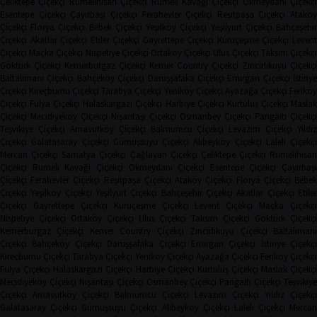
Çeliktepe Çiçekçi
Rumelihisarı Çiçekçi
Rumeli Kavağı Çiçekçi
Okmeydanı Çiçekçi
Esentepe Çiçekçi
Çayırbaşı Çiçekçi
Ferahevler Çiçekçi
Reşitpaşa Çiçekçi
Ataköy
Çiçekçi
Florya Çiçekçi
Bebek Çiçekçi
Yeşilköy Çiçekçi
Yeşilyurt Çiçekçi
Bahçeşehi
Çiçekçi
Akatlar Çiçekçi
Etiler Çiçekçi
Gayrettepe Çiçekçi
Kuruçeşme Çiçekçi
Leven
Çiçekçi
Maçka Çiçekçi
Nispetiye Çiçekçi
Ortaköy Çiçekçi
Ulus Çiçekçi
Taksim Çiçekç
Göktürk Çiçekçi
Kemerburgaz Çiçekçi
Kemer Country Çiçekçi
Zincirlikuyu Çiçekçi
Baltalimanı Çiçekçi
Bahçeköy Çiçekçi
Darüşşafaka Çiçekçi
Emirgan Çiçekçi
İstinye
Çiçekçi
Kireçburnu Çiçekçi
Tarabya Çiçekçi
Yeniköy Çiçekçi
Ayazağa Çiçekçi
Ferikö
Çiçekçi
Fulya Çiçekçi
Halaskargazi Çiçekçi
Harbiye Çiçekçi
Kurtuluş Çiçekçi
Masla
Çiçekçi
Mecidiyeköy Çiçekçi
Nişantaşı Çiçekçi
Osmanbey Çiçekçi
Pangaltı Çiçekçi
Teşvikiye Çiçekçi
Arnavutköy Çiçekçi
Balmumcu Çiçekçi
Levazım Çiçekçi
Yıldız
Çiçekçi
Galatasaray Çiçekçi
Gümüşsuyu Çiçekçi
Alibeyköy Çiçekçi
Laleli Çiçekçi
Mercan Çiçekçi
Samatya Çiçekçi
Çağlayan Çiçekçi
Çeliktepe Çiçekçi
Rumelihisarı
Çiçekçi
Rumeli Kavağı Çiçekçi
Okmeydanı Çiçekçi
Esentepe Çiçekçi
Çayırbaşı
Çiçekçi
Ferahevler Çiçekçi
Reşitpaşa Çiçekçi
Ataköy Çiçekçi
Florya Çiçekçi
Bebe
Çiçekçi
Yeşilköy Çiçekçi
Yeşilyurt Çiçekçi
Bahçeşehir Çiçekçi
Akatlar Çiçekçi
Etile
Çiçekçi
Gayrettepe Çiçekçi
Kuruçeşme Çiçekçi
Levent Çiçekçi
Maçka Çiçekçi
Nispetiye Çiçekçi
Ortaköy Çiçekçi
Ulus Çiçekçi
Taksim Çiçekçi
Göktürk Çiçekç
Kemerburgaz Çiçekçi
Kemer Country Çiçekçi
Zincirlikuyu Çiçekçi
Baltaliman
Çiçekçi
Bahçeköy Çiçekçi
Darüşşafaka Çiçekçi
Emirgan Çiçekçi
İstinye Çiçekçi
Kireçburnu Çiçekçi
Tarabya Çiçekçi
Yeniköy Çiçekçi
Ayazağa Çiçekçi
Feriköy Çiçekç
Fulya Çiçekçi
Halaskargazi Çiçekçi
Harbiye Çiçekçi
Kurtuluş Çiçekçi
Maslak Çiçekç
Mecidiyeköy Çiçekçi
Nişantaşı Çiçekçi
Osmanbey Çiçekçi
Pangaltı Çiçekçi
Teşvikiye
Çiçekçi
Arnavutköy Çiçekçi
Balmumcu Çiçekçi
Levazım Çiçekçi
Yıldız Çiçekçi
Galatasaray Çiçekçi
Gümüşsuyu Çiçekçi
Alibeyköy Çiçekçi
Laleli Çiçekçi
Mercan