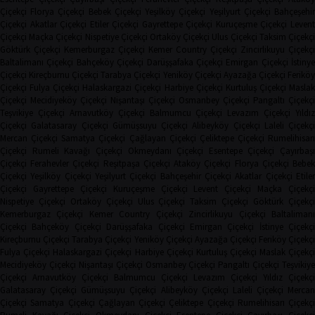
Çiçekçi
Florya Çiçekçi
Bebek Çiçekçi
Yeşilköy Çiçekçi
Yeşilyurt Çiçekçi
Bahçeşehi
Çiçekçi
Akatlar Çiçekçi
Etiler Çiçekçi
Gayrettepe Çiçekçi
Kuruçeşme Çiçekçi
Leven
Çiçekçi
Maçka Çiçekçi
Nispetiye Çiçekçi
Ortaköy Çiçekçi
Ulus Çiçekçi
Taksim Çiçekç
Göktürk Çiçekçi
Kemerburgaz Çiçekçi
Kemer Country Çiçekçi
Zincirlikuyu Çiçekçi
Baltalimanı Çiçekçi
Bahçeköy Çiçekçi
Darüşşafaka Çiçekçi
Emirgan Çiçekçi
İstinye
Çiçekçi
Kireçburnu Çiçekçi
Tarabya Çiçekçi
Yeniköy Çiçekçi
Ayazağa Çiçekçi
Ferikö
Çiçekçi
Fulya Çiçekçi
Halaskargazi Çiçekçi
Harbiye Çiçekçi
Kurtuluş Çiçekçi
Masla
Çiçekçi
Mecidiyeköy Çiçekçi
Nişantaşı Çiçekçi
Osmanbey Çiçekçi
Pangaltı Çiçekçi
Teşvikiye Çiçekçi
Arnavutköy Çiçekçi
Balmumcu Çiçekçi
Levazım Çiçekçi
Yıldız
Çiçekçi
Galatasaray Çiçekçi
Gümüşsuyu Çiçekçi
Alibeyköy Çiçekçi
Laleli Çiçekçi
Mercan Çiçekçi
Samatya Çiçekçi
Çağlayan Çiçekçi
Çeliktepe Çiçekçi
Rumelihisarı
Çiçekçi
Rumeli Kavağı Çiçekçi
Okmeydanı Çiçekçi
Esentepe Çiçekçi
Çayırbaşı
Çiçekçi
Ferahevler Çiçekçi
Reşitpaşa Çiçekçi
Ataköy Çiçekçi
Florya Çiçekçi
Bebe
Çiçekçi
Yeşilköy Çiçekçi
Yeşilyurt Çiçekçi
Bahçeşehir Çiçekçi
Akatlar Çiçekçi
Etile
Çiçekçi
Gayrettepe Çiçekçi
Kuruçeşme Çiçekçi
Levent Çiçekçi
Maçka Çiçekçi
Nispetiye Çiçekçi
Ortaköy Çiçekçi
Ulus Çiçekçi
Taksim Çiçekçi
Göktürk Çiçekç
Kemerburgaz Çiçekçi
Kemer Country Çiçekçi
Zincirlikuyu Çiçekçi
Baltaliman
Çiçekçi
Bahçeköy Çiçekçi
Darüşşafaka Çiçekçi
Emirgan Çiçekçi
İstinye Çiçekçi
Kireçburnu Çiçekçi
Tarabya Çiçekçi
Yeniköy Çiçekçi
Ayazağa Çiçekçi
Feriköy Çiçekç
Fulya Çiçekçi
Halaskargazi Çiçekçi
Harbiye Çiçekçi
Kurtuluş Çiçekçi
Maslak Çiçekç
Mecidiyeköy Çiçekçi
Nişantaşı Çiçekçi
Osmanbey Çiçekçi
Pangaltı Çiçekçi
Teşvikiye
Çiçekçi
Arnavutköy Çiçekçi
Balmumcu Çiçekçi
Levazım Çiçekçi
Yıldız Çiçekçi
Galatasaray Çiçekçi
Gümüşsuyu Çiçekçi
Alibeyköy Çiçekçi
Laleli Çiçekçi
Mercan
Çiçekçi
Samatya Çiçekçi
Çağlayan Çiçekçi
Çeliktepe Çiçekçi
Rumelihisarı Çiçekçi