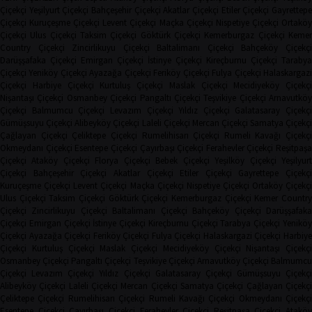
Çiçekçi
Yeşilyurt Çiçekçi
Bahçeşehir Çiçekçi
Akatlar Çiçekçi
Etiler Çiçekçi
Gayrettep
Çiçekçi
Kuruçeşme Çiçekçi
Levent Çiçekçi
Maçka Çiçekçi
Nispetiye Çiçekçi
Ortakö
Çiçekçi
Ulus Çiçekçi
Taksim Çiçekçi
Göktürk Çiçekçi
Kemerburgaz Çiçekçi
Keme
Country Çiçekçi
Zincirlikuyu Çiçekçi
Baltalimanı Çiçekçi
Bahçeköy Çiçekç
Darüşşafaka Çiçekçi
Emirgan Çiçekçi
İstinye Çiçekçi
Kireçburnu Çiçekçi
Tarabya
Çiçekçi
Yeniköy Çiçekçi
Ayazağa Çiçekçi
Feriköy Çiçekçi
Fulya Çiçekçi
Halaskargaz
Çiçekçi
Harbiye Çiçekçi
Kurtuluş Çiçekçi
Maslak Çiçekçi
Mecidiyeköy Çiçekçi
Nişantaşı Çiçekçi
Osmanbey Çiçekçi
Pangaltı Çiçekçi
Teşvikiye Çiçekçi
Arnavutköy
Çiçekçi
Balmumcu Çiçekçi
Levazım Çiçekçi
Yıldız Çiçekçi
Galatasaray Çiçekçi
Gümüşsuyu Çiçekçi
Alibeyköy Çiçekçi
Laleli Çiçekçi
Mercan Çiçekçi
Samatya Çiçekç
Çağlayan Çiçekçi
Çeliktepe Çiçekçi
Rumelihisarı Çiçekçi
Rumeli Kavağı Çiçekçi
Okmeydanı Çiçekçi
Esentepe Çiçekçi
Çayırbaşı Çiçekçi
Ferahevler Çiçekçi
Reşitpaşa
Çiçekçi
Ataköy Çiçekçi
Florya Çiçekçi
Bebek Çiçekçi
Yeşilköy Çiçekçi
Yeşilyur
Çiçekçi
Bahçeşehir Çiçekçi
Akatlar Çiçekçi
Etiler Çiçekçi
Gayrettepe Çiçekçi
Kuruçeşme Çiçekçi
Levent Çiçekçi
Maçka Çiçekçi
Nispetiye Çiçekçi
Ortaköy Çiçekç
Ulus Çiçekçi
Taksim Çiçekçi
Göktürk Çiçekçi
Kemerburgaz Çiçekçi
Kemer Countr
Çiçekçi
Zincirlikuyu Çiçekçi
Baltalimanı Çiçekçi
Bahçeköy Çiçekçi
Darüşşafak
Çiçekçi
Emirgan Çiçekçi
İstinye Çiçekçi
Kireçburnu Çiçekçi
Tarabya Çiçekçi
Yenikö
Çiçekçi
Ayazağa Çiçekçi
Feriköy Çiçekçi
Fulya Çiçekçi
Halaskargazi Çiçekçi
Harbiy
Çiçekçi
Kurtuluş Çiçekçi
Maslak Çiçekçi
Mecidiyeköy Çiçekçi
Nişantaşı Çiçekçi
Osmanbey Çiçekçi
Pangaltı Çiçekçi
Teşvikiye Çiçekçi
Arnavutköy Çiçekçi
Balmumcu
Çiçekçi
Levazım Çiçekçi
Yıldız Çiçekçi
Galatasaray Çiçekçi
Gümüşsuyu Çiçekçi
Alibeyköy Çiçekçi
Laleli Çiçekçi
Mercan Çiçekçi
Samatya Çiçekçi
Çağlayan Çiçekç
Çeliktepe Çiçekçi
Rumelihisarı Çiçekçi
Rumeli Kavağı Çiçekçi
Okmeydanı Çiçekçi
Esentepe Çiçekçi
Çayırbaşı Çiçekçi
Ferahevler Çiçekçi
Reşitpaşa Çiçekçi
Ataköy