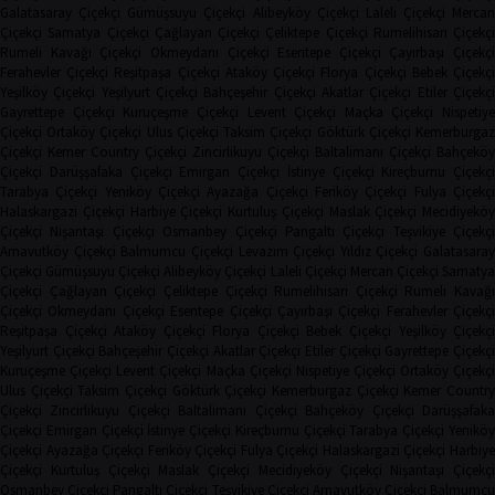
Galatasaray Çiçekçi
Gümüşsuyu Çiçekçi
Alibeyköy Çiçekçi
Laleli Çiçekçi
Mercan
Çiçekçi
Samatya Çiçekçi
Çağlayan Çiçekçi
Çeliktepe Çiçekçi
Rumelihisarı Çiçekçi
Rumeli Kavağı Çiçekçi
Okmeydanı Çiçekçi
Esentepe Çiçekçi
Çayırbaşı Çiçekçi
Ferahevler Çiçekçi
Reşitpaşa Çiçekçi
Ataköy Çiçekçi
Florya Çiçekçi
Bebek Çiçekç
Yeşilköy Çiçekçi
Yeşilyurt Çiçekçi
Bahçeşehir Çiçekçi
Akatlar Çiçekçi
Etiler Çiçekç
Gayrettepe Çiçekçi
Kuruçeşme Çiçekçi
Levent Çiçekçi
Maçka Çiçekçi
Nispetiye
Çiçekçi
Ortaköy Çiçekçi
Ulus Çiçekçi
Taksim Çiçekçi
Göktürk Çiçekçi
Kemerburga
Çiçekçi
Kemer Country Çiçekçi
Zincirlikuyu Çiçekçi
Baltalimanı Çiçekçi
Bahçeköy
Çiçekçi
Darüşşafaka Çiçekçi
Emirgan Çiçekçi
İstinye Çiçekçi
Kireçburnu Çiçekçi
Tarabya Çiçekçi
Yeniköy Çiçekçi
Ayazağa Çiçekçi
Feriköy Çiçekçi
Fulya Çiçekç
Halaskargazi Çiçekçi
Harbiye Çiçekçi
Kurtuluş Çiçekçi
Maslak Çiçekçi
Mecidiyeköy
Çiçekçi
Nişantaşı Çiçekçi
Osmanbey Çiçekçi
Pangaltı Çiçekçi
Teşvikiye Çiçekçi
Arnavutköy Çiçekçi
Balmumcu Çiçekçi
Levazım Çiçekçi
Yıldız Çiçekçi
Galatasaray
Çiçekçi
Gümüşsuyu Çiçekçi
Alibeyköy Çiçekçi
Laleli Çiçekçi
Mercan Çiçekçi
Samaty
Çiçekçi
Çağlayan Çiçekçi
Çeliktepe Çiçekçi
Rumelihisarı Çiçekçi
Rumeli Kavağı
Çiçekçi
Okmeydanı Çiçekçi
Esentepe Çiçekçi
Çayırbaşı Çiçekçi
Ferahevler Çiçekçi
Reşitpaşa Çiçekçi
Ataköy Çiçekçi
Florya Çiçekçi
Bebek Çiçekçi
Yeşilköy Çiçekç
Yeşilyurt Çiçekçi
Bahçeşehir Çiçekçi
Akatlar Çiçekçi
Etiler Çiçekçi
Gayrettepe Çiçekç
Kuruçeşme Çiçekçi
Levent Çiçekçi
Maçka Çiçekçi
Nispetiye Çiçekçi
Ortaköy Çiçekç
Ulus Çiçekçi
Taksim Çiçekçi
Göktürk Çiçekçi
Kemerburgaz Çiçekçi
Kemer Countr
Çiçekçi
Zincirlikuyu Çiçekçi
Baltalimanı Çiçekçi
Bahçeköy Çiçekçi
Darüşşafak
Çiçekçi
Emirgan Çiçekçi
İstinye Çiçekçi
Kireçburnu Çiçekçi
Tarabya Çiçekçi
Yenikö
Çiçekçi
Ayazağa Çiçekçi
Feriköy Çiçekçi
Fulya Çiçekçi
Halaskargazi Çiçekçi
Harbiy
Çiçekçi
Kurtuluş Çiçekçi
Maslak Çiçekçi
Mecidiyeköy Çiçekçi
Nişantaşı Çiçekçi
Osmanbey Çiçekçi
Pangaltı Çiçekçi
Teşvikiye Çiçekçi
Arnavutköy Çiçekçi
Balmumcu