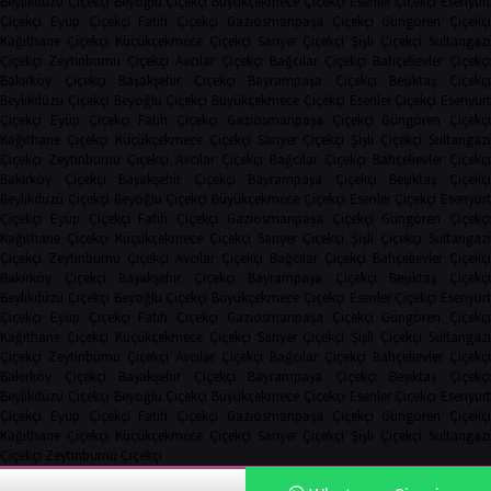
Beylikdüzü Çiçekçi
Beyoğlu Çiçekçi
Büyükçekmece Çiçekçi
Esenler Çiçekçi
Esenyurt
Çiçekçi
Eyüp Çiçekçi
Fatih Çiçekçi
Gaziosmanpaşa Çiçekçi
Güngören Çiçekçi
Kağıthane Çiçekçi
Küçükçekmece Çiçekçi
Sarıyer Çiçekçi
Şişli Çiçekçi
Sultangazi
Çiçekçi
Zeytinburnu Çiçekçi
Avcılar Çiçekçi
Bağcılar Çiçekçi
Bahçelievler Çiçekçi
Bakırköy Çiçekçi
Başakşehir Çiçekçi
Bayrampaşa Çiçekçi
Beşiktaş Çiçekç
Beylikdüzü Çiçekçi
Beyoğlu Çiçekçi
Büyükçekmece Çiçekçi
Esenler Çiçekçi
Esenyurt
Çiçekçi
Eyüp Çiçekçi
Fatih Çiçekçi
Gaziosmanpaşa Çiçekçi
Güngören Çiçekçi
Kağıthane Çiçekçi
Küçükçekmece Çiçekçi
Sarıyer Çiçekçi
Şişli Çiçekçi
Sultangazi
Çiçekçi
Zeytinburnu Çiçekçi
Avcılar Çiçekçi
Bağcılar Çiçekçi
Bahçelievler Çiçekçi
Bakırköy Çiçekçi
Başakşehir Çiçekçi
Bayrampaşa Çiçekçi
Beşiktaş Çiçekç
Beylikdüzü Çiçekçi
Beyoğlu Çiçekçi
Büyükçekmece Çiçekçi
Esenler Çiçekçi
Esenyurt
Çiçekçi
Eyüp Çiçekçi
Fatih Çiçekçi
Gaziosmanpaşa Çiçekçi
Güngören Çiçekçi
Kağıthane Çiçekçi
Küçükçekmece Çiçekçi
Sarıyer Çiçekçi
Şişli Çiçekçi
Sultangazi
Çiçekçi
Zeytinburnu Çiçekçi
Avcılar Çiçekçi
Bağcılar Çiçekçi
Bahçelievler Çiçekçi
Bakırköy Çiçekçi
Başakşehir Çiçekçi
Bayrampaşa Çiçekçi
Beşiktaş Çiçekç
Beylikdüzü Çiçekçi
Beyoğlu Çiçekçi
Büyükçekmece Çiçekçi
Esenler Çiçekçi
Esenyurt
Çiçekçi
Eyüp Çiçekçi
Fatih Çiçekçi
Gaziosmanpaşa Çiçekçi
Güngören Çiçekçi
Kağıthane Çiçekçi
Küçükçekmece Çiçekçi
Sarıyer Çiçekçi
Şişli Çiçekçi
Sultangazi
Çiçekçi
Zeytinburnu Çiçekçi
Avcılar Çiçekçi
Bağcılar Çiçekçi
Bahçelievler Çiçekçi
Bakırköy Çiçekçi
Başakşehir Çiçekçi
Bayrampaşa Çiçekçi
Beşiktaş Çiçekç
Beylikdüzü Çiçekçi
Beyoğlu Çiçekçi
Büyükçekmece Çiçekçi
Esenler Çiçekçi
Esenyurt
Çiçekçi
Eyüp Çiçekçi
Fatih Çiçekçi
Gaziosmanpaşa Çiçekçi
Güngören Çiçekçi
Kağıthane Çiçekçi
Küçükçekmece Çiçekçi
Sarıyer Çiçekçi
Şişli Çiçekçi
Sultangazi
Çiçekçi
Zeytinburnu Çiçekçi