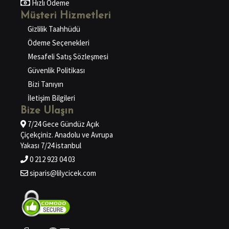
Hızlı Ödeme
Müşteri Hizmetleri
Gizlilik Taahhüdü
Ödeme Seçenekleri
Mesafeli Satış Sözleşmesi
Güvenlik Politikası
Bizi Tanıyın
İletişim Bilgileri
Bize Ulaşın
7/24 Gece Gündüz Açık
Çiçekçiniz. Anadolu ve Avrupa
Yakası 7/24 istanbul
0 212 923 04 03
siparis@lilycicek.com