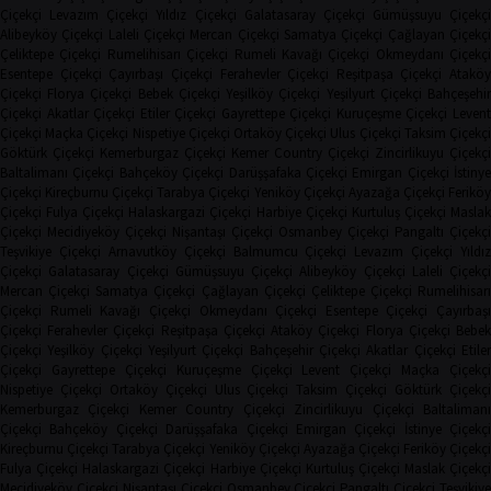
Çiçekçi
Levazım Çiçekçi
Yıldız Çiçekçi
Galatasaray Çiçekçi
Gümüşsuyu Çiçekçi
Alibeyköy Çiçekçi
Laleli Çiçekçi
Mercan Çiçekçi
Samatya Çiçekçi
Çağlayan Çiçekç
Çeliktepe Çiçekçi
Rumelihisarı Çiçekçi
Rumeli Kavağı Çiçekçi
Okmeydanı Çiçekçi
Esentepe Çiçekçi
Çayırbaşı Çiçekçi
Ferahevler Çiçekçi
Reşitpaşa Çiçekçi
Ataköy
Çiçekçi
Florya Çiçekçi
Bebek Çiçekçi
Yeşilköy Çiçekçi
Yeşilyurt Çiçekçi
Bahçeşehi
Çiçekçi
Akatlar Çiçekçi
Etiler Çiçekçi
Gayrettepe Çiçekçi
Kuruçeşme Çiçekçi
Leven
Çiçekçi
Maçka Çiçekçi
Nispetiye Çiçekçi
Ortaköy Çiçekçi
Ulus Çiçekçi
Taksim Çiçekç
Göktürk Çiçekçi
Kemerburgaz Çiçekçi
Kemer Country Çiçekçi
Zincirlikuyu Çiçekçi
Baltalimanı Çiçekçi
Bahçeköy Çiçekçi
Darüşşafaka Çiçekçi
Emirgan Çiçekçi
İstinye
Çiçekçi
Kireçburnu Çiçekçi
Tarabya Çiçekçi
Yeniköy Çiçekçi
Ayazağa Çiçekçi
Ferikö
Çiçekçi
Fulya Çiçekçi
Halaskargazi Çiçekçi
Harbiye Çiçekçi
Kurtuluş Çiçekçi
Masla
Çiçekçi
Mecidiyeköy Çiçekçi
Nişantaşı Çiçekçi
Osmanbey Çiçekçi
Pangaltı Çiçekçi
Teşvikiye Çiçekçi
Arnavutköy Çiçekçi
Balmumcu Çiçekçi
Levazım Çiçekçi
Yıldız
Çiçekçi
Galatasaray Çiçekçi
Gümüşsuyu Çiçekçi
Alibeyköy Çiçekçi
Laleli Çiçekçi
Mercan Çiçekçi
Samatya Çiçekçi
Çağlayan Çiçekçi
Çeliktepe Çiçekçi
Rumelihisarı
Çiçekçi
Rumeli Kavağı Çiçekçi
Okmeydanı Çiçekçi
Esentepe Çiçekçi
Çayırbaşı
Çiçekçi
Ferahevler Çiçekçi
Reşitpaşa Çiçekçi
Ataköy Çiçekçi
Florya Çiçekçi
Bebe
Çiçekçi
Yeşilköy Çiçekçi
Yeşilyurt Çiçekçi
Bahçeşehir Çiçekçi
Akatlar Çiçekçi
Etile
Çiçekçi
Gayrettepe Çiçekçi
Kuruçeşme Çiçekçi
Levent Çiçekçi
Maçka Çiçekçi
Nispetiye Çiçekçi
Ortaköy Çiçekçi
Ulus Çiçekçi
Taksim Çiçekçi
Göktürk Çiçekç
Kemerburgaz Çiçekçi
Kemer Country Çiçekçi
Zincirlikuyu Çiçekçi
Baltaliman
Çiçekçi
Bahçeköy Çiçekçi
Darüşşafaka Çiçekçi
Emirgan Çiçekçi
İstinye Çiçekçi
Kireçburnu Çiçekçi
Tarabya Çiçekçi
Yeniköy Çiçekçi
Ayazağa Çiçekçi
Feriköy Çiçekç
Fulya Çiçekçi
Halaskargazi Çiçekçi
Harbiye Çiçekçi
Kurtuluş Çiçekçi
Maslak Çiçekç
Mecidiyeköy Çiçekçi
Nişantaşı Çiçekçi
Osmanbey Çiçekçi
Pangaltı Çiçekçi
Teşvikiye