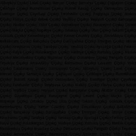
Alibeyköy Çiçekçi
Laleli Çiçekçi
Mercan Çiçekçi
Samatya Çiçekçi
Çağlayan Çiçekç
Çeliktepe Çiçekçi
Rumelihisarı Çiçekçi
Rumeli Kavağı Çiçekçi
Okmeydanı Çiçekçi
Esentepe Çiçekçi
Çayırbaşı Çiçekçi
Ferahevler Çiçekçi
Reşitpaşa Çiçekçi
Ataköy
Çiçekçi
Florya Çiçekçi
Bebek Çiçekçi
Yeşilköy Çiçekçi
Yeşilyurt Çiçekçi
Bahçeşehi
Çiçekçi
Akatlar Çiçekçi
Etiler Çiçekçi
Gayrettepe Çiçekçi
Kuruçeşme Çiçekçi
Leven
Çiçekçi
Maçka Çiçekçi
Nispetiye Çiçekçi
Ortaköy Çiçekçi
Ulus Çiçekçi
Taksim Çiçekç
Göktürk Çiçekçi
Kemerburgaz Çiçekçi
Kemer Country Çiçekçi
Zincirlikuyu Çiçekçi
Baltalimanı Çiçekçi
Bahçeköy Çiçekçi
Darüşşafaka Çiçekçi
Emirgan Çiçekçi
İstinye
Çiçekçi
Kireçburnu Çiçekçi
Tarabya Çiçekçi
Yeniköy Çiçekçi
Ayazağa Çiçekçi
Ferikö
Çiçekçi
Fulya Çiçekçi
Halaskargazi Çiçekçi
Harbiye Çiçekçi
Kurtuluş Çiçekçi
Masla
Çiçekçi
Mecidiyeköy Çiçekçi
Nişantaşı Çiçekçi
Osmanbey Çiçekçi
Pangaltı Çiçekçi
Teşvikiye Çiçekçi
Arnavutköy Çiçekçi
Balmumcu Çiçekçi
Levazım Çiçekçi
Yıldız
Çiçekçi
Galatasaray Çiçekçi
Gümüşsuyu Çiçekçi
Alibeyköy Çiçekçi
Laleli Çiçekçi
Mercan Çiçekçi
Samatya Çiçekçi
Çağlayan Çiçekçi
Çeliktepe Çiçekçi
Rumelihisarı
Çiçekçi
Rumeli Kavağı Çiçekçi
Okmeydanı Çiçekçi
Esentepe Çiçekçi
Çayırbaşı
Çiçekçi
Ferahevler Çiçekçi
Reşitpaşa Çiçekçi
Ataköy Çiçekçi
Florya Çiçekçi
Bebe
Çiçekçi
Yeşilköy Çiçekçi
Yeşilyurt Çiçekçi
Bahçeşehir Çiçekçi
Akatlar Çiçekçi
Etile
Çiçekçi
Gayrettepe Çiçekçi
Kuruçeşme Çiçekçi
Levent Çiçekçi
Maçka Çiçekçi
Nispetiye Çiçekçi
Ortaköy Çiçekçi
Ulus Çiçekçi
Taksim Çiçekçi
Göktürk Çiçekç
Kemerburgaz Çiçekçi
Kemer Country Çiçekçi
Zincirlikuyu Çiçekçi
Baltaliman
Çiçekçi
Bahçeköy Çiçekçi
Darüşşafaka Çiçekçi
Emirgan Çiçekçi
İstinye Çiçekçi
Kireçburnu Çiçekçi
Tarabya Çiçekçi
Yeniköy Çiçekçi
Ayazağa Çiçekçi
Feriköy Çiçekç
Fulya Çiçekçi
Halaskargazi Çiçekçi
Harbiye Çiçekçi
Kurtuluş Çiçekçi
Maslak Çiçekç
Mecidiyeköy Çiçekçi
Nişantaşı Çiçekçi
Osmanbey Çiçekçi
Pangaltı Çiçekçi
Teşvikiye
Çiçekçi
Arnavutköy Çiçekçi
Balmumcu Çiçekçi
Levazım Çiçekçi
Yıldız Çiçekçi