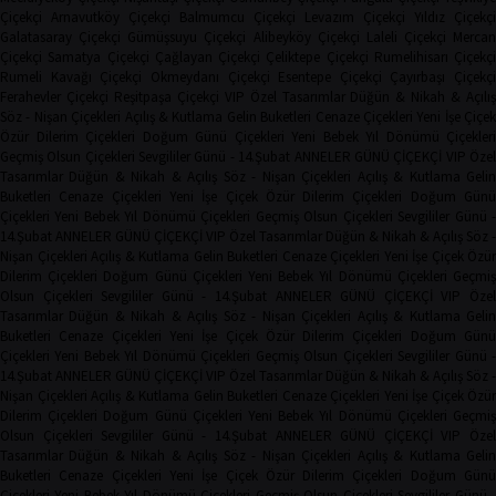
Çiçekçi
Arnavutköy Çiçekçi
Balmumcu Çiçekçi
Levazım Çiçekçi
Yıldız Çiçekçi
Galatasaray Çiçekçi
Gümüşsuyu Çiçekçi
Alibeyköy Çiçekçi
Laleli Çiçekçi
Mercan
Çiçekçi
Samatya Çiçekçi
Çağlayan Çiçekçi
Çeliktepe Çiçekçi
Rumelihisarı Çiçekçi
Rumeli Kavağı Çiçekçi
Okmeydanı Çiçekçi
Esentepe Çiçekçi
Çayırbaşı Çiçekçi
Ferahevler Çiçekçi
Reşitpaşa Çiçekçi
VIP Özel Tasarımlar
Düğün & Nikah & Açılı
Söz - Nişan Çiçekleri
Açılış & Kutlama
Gelin Buketleri
Cenaze Çiçekleri
Yeni İşe Çiçe
Özür Dilerim Çiçekleri
Doğum Günü Çiçekleri
Yeni Bebek
Yıl Dönümü Çiçekleri
Geçmiş Olsun Çiçekleri
Sevgililer Günü - 14.Şubat
ANNELER GÜNÜ ÇİÇEKÇİ
VIP Öze
Tasarımlar
Düğün & Nikah & Açılış
Söz - Nişan Çiçekleri
Açılış & Kutlama
Geli
Buketleri
Cenaze Çiçekleri
Yeni İşe Çiçek
Özür Dilerim Çiçekleri
Doğum Gün
Çiçekleri
Yeni Bebek
Yıl Dönümü Çiçekleri
Geçmiş Olsun Çiçekleri
Sevgililer Günü 
14.Şubat
ANNELER GÜNÜ ÇİÇEKÇİ
VIP Özel Tasarımlar
Düğün & Nikah & Açılış
Söz -
Nişan Çiçekleri
Açılış & Kutlama
Gelin Buketleri
Cenaze Çiçekleri
Yeni İşe Çiçek
Özür
Dilerim Çiçekleri
Doğum Günü Çiçekleri
Yeni Bebek
Yıl Dönümü Çiçekleri
Geçmi
Olsun Çiçekleri
Sevgililer Günü - 14.Şubat
ANNELER GÜNÜ ÇİÇEKÇİ
VIP Öze
Tasarımlar
Düğün & Nikah & Açılış
Söz - Nişan Çiçekleri
Açılış & Kutlama
Geli
Buketleri
Cenaze Çiçekleri
Yeni İşe Çiçek
Özür Dilerim Çiçekleri
Doğum Gün
Çiçekleri
Yeni Bebek
Yıl Dönümü Çiçekleri
Geçmiş Olsun Çiçekleri
Sevgililer Günü 
14.Şubat
ANNELER GÜNÜ ÇİÇEKÇİ
VIP Özel Tasarımlar
Düğün & Nikah & Açılış
Söz -
Nişan Çiçekleri
Açılış & Kutlama
Gelin Buketleri
Cenaze Çiçekleri
Yeni İşe Çiçek
Özür
Dilerim Çiçekleri
Doğum Günü Çiçekleri
Yeni Bebek
Yıl Dönümü Çiçekleri
Geçmi
Olsun Çiçekleri
Sevgililer Günü - 14.Şubat
ANNELER GÜNÜ ÇİÇEKÇİ
VIP Öze
Tasarımlar
Düğün & Nikah & Açılış
Söz - Nişan Çiçekleri
Açılış & Kutlama
Geli
Buketleri
Cenaze Çiçekleri
Yeni İşe Çiçek
Özür Dilerim Çiçekleri
Doğum Gün
Çiçekleri
Yeni Bebek
Yıl Dönümü Çiçekleri
Geçmiş Olsun Çiçekleri
Sevgililer Günü 