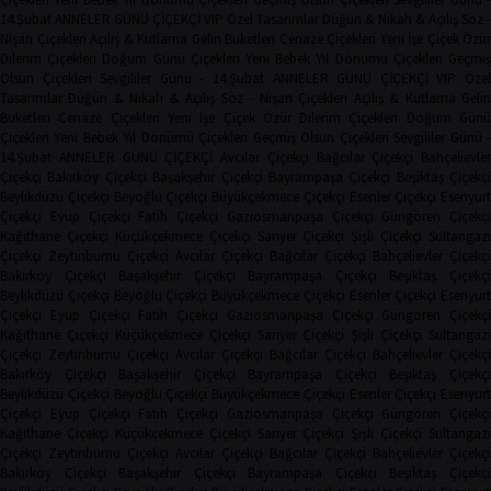
14.Şubat
ANNELER GÜNÜ ÇİÇEKÇİ
VIP Özel Tasarımlar
Düğün & Nikah & Açılış
Söz -
Nişan Çiçekleri
Açılış & Kutlama
Gelin Buketleri
Cenaze Çiçekleri
Yeni İşe Çiçek
Özür
Dilerim Çiçekleri
Doğum Günü Çiçekleri
Yeni Bebek
Yıl Dönümü Çiçekleri
Geçmi
Olsun Çiçekleri
Sevgililer Günü - 14.Şubat
ANNELER GÜNÜ ÇİÇEKÇİ
VIP Öze
Tasarımlar
Düğün & Nikah & Açılış
Söz - Nişan Çiçekleri
Açılış & Kutlama
Geli
Buketleri
Cenaze Çiçekleri
Yeni İşe Çiçek
Özür Dilerim Çiçekleri
Doğum Gün
Çiçekleri
Yeni Bebek
Yıl Dönümü Çiçekleri
Geçmiş Olsun Çiçekleri
Sevgililer Günü 
14.Şubat
ANNELER GÜNÜ ÇİÇEKÇİ
Avcılar Çiçekçi
Bağcılar Çiçekçi
Bahçelievler
Çiçekçi
Bakırköy Çiçekçi
Başakşehir Çiçekçi
Bayrampaşa Çiçekçi
Beşiktaş Çiçekçi
Beylikdüzü Çiçekçi
Beyoğlu Çiçekçi
Büyükçekmece Çiçekçi
Esenler Çiçekçi
Esenyurt
Çiçekçi
Eyüp Çiçekçi
Fatih Çiçekçi
Gaziosmanpaşa Çiçekçi
Güngören Çiçekçi
Kağıthane Çiçekçi
Küçükçekmece Çiçekçi
Sarıyer Çiçekçi
Şişli Çiçekçi
Sultangazi
Çiçekçi
Zeytinburnu Çiçekçi
Avcılar Çiçekçi
Bağcılar Çiçekçi
Bahçelievler Çiçekçi
Bakırköy Çiçekçi
Başakşehir Çiçekçi
Bayrampaşa Çiçekçi
Beşiktaş Çiçekç
Beylikdüzü Çiçekçi
Beyoğlu Çiçekçi
Büyükçekmece Çiçekçi
Esenler Çiçekçi
Esenyurt
Çiçekçi
Eyüp Çiçekçi
Fatih Çiçekçi
Gaziosmanpaşa Çiçekçi
Güngören Çiçekçi
Kağıthane Çiçekçi
Küçükçekmece Çiçekçi
Sarıyer Çiçekçi
Şişli Çiçekçi
Sultangazi
Çiçekçi
Zeytinburnu Çiçekçi
Avcılar Çiçekçi
Bağcılar Çiçekçi
Bahçelievler Çiçekçi
Bakırköy Çiçekçi
Başakşehir Çiçekçi
Bayrampaşa Çiçekçi
Beşiktaş Çiçekç
Beylikdüzü Çiçekçi
Beyoğlu Çiçekçi
Büyükçekmece Çiçekçi
Esenler Çiçekçi
Esenyurt
Çiçekçi
Eyüp Çiçekçi
Fatih Çiçekçi
Gaziosmanpaşa Çiçekçi
Güngören Çiçekçi
Kağıthane Çiçekçi
Küçükçekmece Çiçekçi
Sarıyer Çiçekçi
Şişli Çiçekçi
Sultangazi
Çiçekçi
Zeytinburnu Çiçekçi
Avcılar Çiçekçi
Bağcılar Çiçekçi
Bahçelievler Çiçekçi
Bakırköy Çiçekçi
Başakşehir Çiçekçi
Bayrampaşa Çiçekçi
Beşiktaş Çiçekç