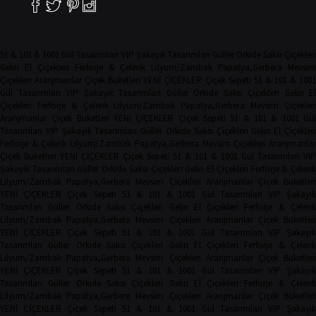
51 & 101 & 1001 Gül Tasarımları
VIP Şakayık Tasarımları
Güller
Orkide
Saksı Çiçekler
Gelin El Çiçekleri
Ferforje & Çelenk
Lilyum/Zambak
Papatya,Gerbera
Mevsim
Çiçekleri
Aranjmanlar
Çiçek Buketleri
YENİ ÇİÇEKLER
Çiçek Sepeti
51 & 101 & 100
Gül Tasarımları
VIP Şakayık Tasarımları
Güller
Orkide
Saksı Çiçekleri
Gelin El
Çiçekleri
Ferforje & Çelenk
Lilyum/Zambak
Papatya,Gerbera
Mevsim Çiçekler
Aranjmanlar
Çiçek Buketleri
YENİ ÇİÇEKLER
Çiçek Sepeti
51 & 101 & 1001 Gü
Tasarımları
VIP Şakayık Tasarımları
Güller
Orkide
Saksı Çiçekleri
Gelin El Çiçekler
Ferforje & Çelenk
Lilyum/Zambak
Papatya,Gerbera
Mevsim Çiçekleri
Aranjmanla
Çiçek Buketleri
YENİ ÇİÇEKLER
Çiçek Sepeti
51 & 101 & 1001 Gül Tasarımları
VIP
Şakayık Tasarımları
Güller
Orkide
Saksı Çiçekleri
Gelin El Çiçekleri
Ferforje & Çelen
Lilyum/Zambak
Papatya,Gerbera
Mevsim Çiçekleri
Aranjmanlar
Çiçek Buketler
YENİ ÇİÇEKLER
Çiçek Sepeti
51 & 101 & 1001 Gül Tasarımları
VIP Şakayı
Tasarımları
Güller
Orkide
Saksı Çiçekleri
Gelin El Çiçekleri
Ferforje & Çelen
Lilyum/Zambak
Papatya,Gerbera
Mevsim Çiçekleri
Aranjmanlar
Çiçek Buketler
YENİ ÇİÇEKLER
Çiçek Sepeti
51 & 101 & 1001 Gül Tasarımları
VIP Şakayı
Tasarımları
Güller
Orkide
Saksı Çiçekleri
Gelin El Çiçekleri
Ferforje & Çelen
Lilyum/Zambak
Papatya,Gerbera
Mevsim Çiçekleri
Aranjmanlar
Çiçek Buketler
YENİ ÇİÇEKLER
Çiçek Sepeti
51 & 101 & 1001 Gül Tasarımları
VIP Şakayı
Tasarımları
Güller
Orkide
Saksı Çiçekleri
Gelin El Çiçekleri
Ferforje & Çelen
Lilyum/Zambak
Papatya,Gerbera
Mevsim Çiçekleri
Aranjmanlar
Çiçek Buketler
YENİ ÇİÇEKLER
Çiçek Sepeti
51 & 101 & 1001 Gül Tasarımları
VIP Şakayı