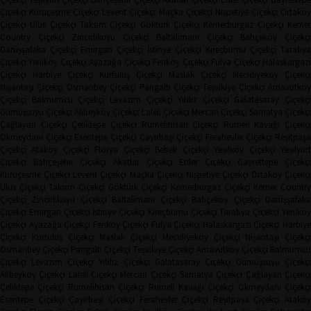
Çiçekçi
Kuruçeşme Çiçekçi
Levent Çiçekçi
Maçka Çiçekçi
Nispetiye Çiçekçi
Ortakö
Çiçekçi
Ulus Çiçekçi
Taksim Çiçekçi
Göktürk Çiçekçi
Kemerburgaz Çiçekçi
Keme
Country Çiçekçi
Zincirlikuyu Çiçekçi
Baltalimanı Çiçekçi
Bahçeköy Çiçekç
Darüşşafaka Çiçekçi
Emirgan Çiçekçi
İstinye Çiçekçi
Kireçburnu Çiçekçi
Tarabya
Çiçekçi
Yeniköy Çiçekçi
Ayazağa Çiçekçi
Feriköy Çiçekçi
Fulya Çiçekçi
Halaskargaz
Çiçekçi
Harbiye Çiçekçi
Kurtuluş Çiçekçi
Maslak Çiçekçi
Mecidiyeköy Çiçekçi
Nişantaşı Çiçekçi
Osmanbey Çiçekçi
Pangaltı Çiçekçi
Teşvikiye Çiçekçi
Arnavutköy
Çiçekçi
Balmumcu Çiçekçi
Levazım Çiçekçi
Yıldız Çiçekçi
Galatasaray Çiçekçi
Gümüşsuyu Çiçekçi
Alibeyköy Çiçekçi
Laleli Çiçekçi
Mercan Çiçekçi
Samatya Çiçekç
Çağlayan Çiçekçi
Çeliktepe Çiçekçi
Rumelihisarı Çiçekçi
Rumeli Kavağı Çiçekçi
Okmeydanı Çiçekçi
Esentepe Çiçekçi
Çayırbaşı Çiçekçi
Ferahevler Çiçekçi
Reşitpaşa
Çiçekçi
Ataköy Çiçekçi
Florya Çiçekçi
Bebek Çiçekçi
Yeşilköy Çiçekçi
Yeşilyur
Çiçekçi
Bahçeşehir Çiçekçi
Akatlar Çiçekçi
Etiler Çiçekçi
Gayrettepe Çiçekçi
Kuruçeşme Çiçekçi
Levent Çiçekçi
Maçka Çiçekçi
Nispetiye Çiçekçi
Ortaköy Çiçekç
Ulus Çiçekçi
Taksim Çiçekçi
Göktürk Çiçekçi
Kemerburgaz Çiçekçi
Kemer Countr
Çiçekçi
Zincirlikuyu Çiçekçi
Baltalimanı Çiçekçi
Bahçeköy Çiçekçi
Darüşşafak
Çiçekçi
Emirgan Çiçekçi
İstinye Çiçekçi
Kireçburnu Çiçekçi
Tarabya Çiçekçi
Yenikö
Çiçekçi
Ayazağa Çiçekçi
Feriköy Çiçekçi
Fulya Çiçekçi
Halaskargazi Çiçekçi
Harbiy
Çiçekçi
Kurtuluş Çiçekçi
Maslak Çiçekçi
Mecidiyeköy Çiçekçi
Nişantaşı Çiçekçi
Osmanbey Çiçekçi
Pangaltı Çiçekçi
Teşvikiye Çiçekçi
Arnavutköy Çiçekçi
Balmumcu
Çiçekçi
Levazım Çiçekçi
Yıldız Çiçekçi
Galatasaray Çiçekçi
Gümüşsuyu Çiçekçi
Alibeyköy Çiçekçi
Laleli Çiçekçi
Mercan Çiçekçi
Samatya Çiçekçi
Çağlayan Çiçekç
Çeliktepe Çiçekçi
Rumelihisarı Çiçekçi
Rumeli Kavağı Çiçekçi
Okmeydanı Çiçekçi
Esentepe Çiçekçi
Çayırbaşı Çiçekçi
Ferahevler Çiçekçi
Reşitpaşa Çiçekçi
Ataköy