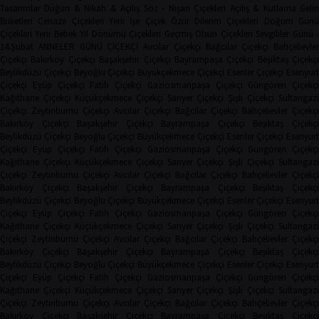
Tasarımlar
Düğün & Nikah & Açılış
Söz - Nişan Çiçekleri
Açılış & Kutlama
Geli
Buketleri
Cenaze Çiçekleri
Yeni İşe Çiçek
Özür Dilerim Çiçekleri
Doğum Gün
Çiçekleri
Yeni Bebek
Yıl Dönümü Çiçekleri
Geçmiş Olsun Çiçekleri
Sevgililer Günü 
14.Şubat
ANNELER GÜNÜ ÇİÇEKÇİ
Avcılar Çiçekçi
Bağcılar Çiçekçi
Bahçelievler
Çiçekçi
Bakırköy Çiçekçi
Başakşehir Çiçekçi
Bayrampaşa Çiçekçi
Beşiktaş Çiçekçi
Beylikdüzü Çiçekçi
Beyoğlu Çiçekçi
Büyükçekmece Çiçekçi
Esenler Çiçekçi
Esenyurt
Çiçekçi
Eyüp Çiçekçi
Fatih Çiçekçi
Gaziosmanpaşa Çiçekçi
Güngören Çiçekçi
Kağıthane Çiçekçi
Küçükçekmece Çiçekçi
Sarıyer Çiçekçi
Şişli Çiçekçi
Sultangazi
Çiçekçi
Zeytinburnu Çiçekçi
Avcılar Çiçekçi
Bağcılar Çiçekçi
Bahçelievler Çiçekçi
Bakırköy Çiçekçi
Başakşehir Çiçekçi
Bayrampaşa Çiçekçi
Beşiktaş Çiçekç
Beylikdüzü Çiçekçi
Beyoğlu Çiçekçi
Büyükçekmece Çiçekçi
Esenler Çiçekçi
Esenyurt
Çiçekçi
Eyüp Çiçekçi
Fatih Çiçekçi
Gaziosmanpaşa Çiçekçi
Güngören Çiçekçi
Kağıthane Çiçekçi
Küçükçekmece Çiçekçi
Sarıyer Çiçekçi
Şişli Çiçekçi
Sultangazi
Çiçekçi
Zeytinburnu Çiçekçi
Avcılar Çiçekçi
Bağcılar Çiçekçi
Bahçelievler Çiçekçi
Bakırköy Çiçekçi
Başakşehir Çiçekçi
Bayrampaşa Çiçekçi
Beşiktaş Çiçekç
Beylikdüzü Çiçekçi
Beyoğlu Çiçekçi
Büyükçekmece Çiçekçi
Esenler Çiçekçi
Esenyurt
Çiçekçi
Eyüp Çiçekçi
Fatih Çiçekçi
Gaziosmanpaşa Çiçekçi
Güngören Çiçekçi
Kağıthane Çiçekçi
Küçükçekmece Çiçekçi
Sarıyer Çiçekçi
Şişli Çiçekçi
Sultangazi
Çiçekçi
Zeytinburnu Çiçekçi
Avcılar Çiçekçi
Bağcılar Çiçekçi
Bahçelievler Çiçekçi
Bakırköy Çiçekçi
Başakşehir Çiçekçi
Bayrampaşa Çiçekçi
Beşiktaş Çiçekç
Beylikdüzü Çiçekçi
Beyoğlu Çiçekçi
Büyükçekmece Çiçekçi
Esenler Çiçekçi
Esenyurt
Çiçekçi
Eyüp Çiçekçi
Fatih Çiçekçi
Gaziosmanpaşa Çiçekçi
Güngören Çiçekçi
Kağıthane Çiçekçi
Küçükçekmece Çiçekçi
Sarıyer Çiçekçi
Şişli Çiçekçi
Sultangazi
Çiçekçi
Zeytinburnu Çiçekçi
Avcılar Çiçekçi
Bağcılar Çiçekçi
Bahçelievler Çiçekçi
Bakırköy Çiçekçi
Başakşehir Çiçekçi
Bayrampaşa Çiçekçi
Beşiktaş Çiçekç