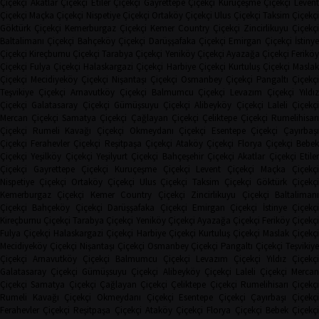
Çiçekçi
Akatlar Çiçekçi
Etiler Çiçekçi
Gayrettepe Çiçekçi
Kuruçeşme Çiçekçi
Leven
Çiçekçi
Maçka Çiçekçi
Nispetiye Çiçekçi
Ortaköy Çiçekçi
Ulus Çiçekçi
Taksim Çiçekç
Göktürk Çiçekçi
Kemerburgaz Çiçekçi
Kemer Country Çiçekçi
Zincirlikuyu Çiçekçi
Baltalimanı Çiçekçi
Bahçeköy Çiçekçi
Darüşşafaka Çiçekçi
Emirgan Çiçekçi
İstinye
Çiçekçi
Kireçburnu Çiçekçi
Tarabya Çiçekçi
Yeniköy Çiçekçi
Ayazağa Çiçekçi
Ferikö
Çiçekçi
Fulya Çiçekçi
Halaskargazi Çiçekçi
Harbiye Çiçekçi
Kurtuluş Çiçekçi
Masla
Çiçekçi
Mecidiyeköy Çiçekçi
Nişantaşı Çiçekçi
Osmanbey Çiçekçi
Pangaltı Çiçekçi
Teşvikiye Çiçekçi
Arnavutköy Çiçekçi
Balmumcu Çiçekçi
Levazım Çiçekçi
Yıldız
Çiçekçi
Galatasaray Çiçekçi
Gümüşsuyu Çiçekçi
Alibeyköy Çiçekçi
Laleli Çiçekçi
Mercan Çiçekçi
Samatya Çiçekçi
Çağlayan Çiçekçi
Çeliktepe Çiçekçi
Rumelihisarı
Çiçekçi
Rumeli Kavağı Çiçekçi
Okmeydanı Çiçekçi
Esentepe Çiçekçi
Çayırbaşı
Çiçekçi
Ferahevler Çiçekçi
Reşitpaşa Çiçekçi
Ataköy Çiçekçi
Florya Çiçekçi
Bebe
Çiçekçi
Yeşilköy Çiçekçi
Yeşilyurt Çiçekçi
Bahçeşehir Çiçekçi
Akatlar Çiçekçi
Etile
Çiçekçi
Gayrettepe Çiçekçi
Kuruçeşme Çiçekçi
Levent Çiçekçi
Maçka Çiçekçi
Nispetiye Çiçekçi
Ortaköy Çiçekçi
Ulus Çiçekçi
Taksim Çiçekçi
Göktürk Çiçekç
Kemerburgaz Çiçekçi
Kemer Country Çiçekçi
Zincirlikuyu Çiçekçi
Baltaliman
Çiçekçi
Bahçeköy Çiçekçi
Darüşşafaka Çiçekçi
Emirgan Çiçekçi
İstinye Çiçekçi
Kireçburnu Çiçekçi
Tarabya Çiçekçi
Yeniköy Çiçekçi
Ayazağa Çiçekçi
Feriköy Çiçekç
Fulya Çiçekçi
Halaskargazi Çiçekçi
Harbiye Çiçekçi
Kurtuluş Çiçekçi
Maslak Çiçekç
Mecidiyeköy Çiçekçi
Nişantaşı Çiçekçi
Osmanbey Çiçekçi
Pangaltı Çiçekçi
Teşvikiye
Çiçekçi
Arnavutköy Çiçekçi
Balmumcu Çiçekçi
Levazım Çiçekçi
Yıldız Çiçekçi
Galatasaray Çiçekçi
Gümüşsuyu Çiçekçi
Alibeyköy Çiçekçi
Laleli Çiçekçi
Mercan
Çiçekçi
Samatya Çiçekçi
Çağlayan Çiçekçi
Çeliktepe Çiçekçi
Rumelihisarı Çiçekçi
Rumeli Kavağı Çiçekçi
Okmeydanı Çiçekçi
Esentepe Çiçekçi
Çayırbaşı Çiçekçi
Ferahevler Çiçekçi
Reşitpaşa Çiçekçi
Ataköy Çiçekçi
Florya Çiçekçi
Bebek Çiçekç