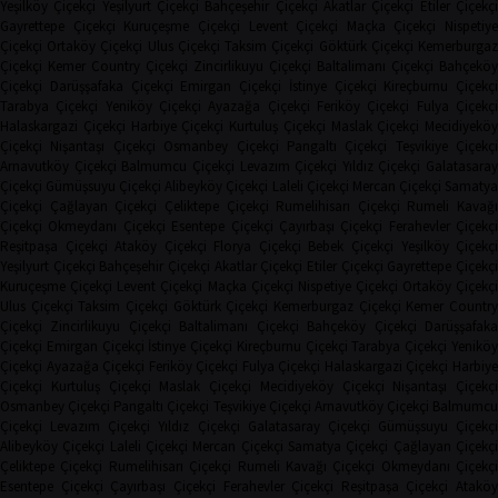
Yeşilköy Çiçekçi
Yeşilyurt Çiçekçi
Bahçeşehir Çiçekçi
Akatlar Çiçekçi
Etiler Çiçekç
Gayrettepe Çiçekçi
Kuruçeşme Çiçekçi
Levent Çiçekçi
Maçka Çiçekçi
Nispetiye
Çiçekçi
Ortaköy Çiçekçi
Ulus Çiçekçi
Taksim Çiçekçi
Göktürk Çiçekçi
Kemerburga
Çiçekçi
Kemer Country Çiçekçi
Zincirlikuyu Çiçekçi
Baltalimanı Çiçekçi
Bahçeköy
Çiçekçi
Darüşşafaka Çiçekçi
Emirgan Çiçekçi
İstinye Çiçekçi
Kireçburnu Çiçekçi
Tarabya Çiçekçi
Yeniköy Çiçekçi
Ayazağa Çiçekçi
Feriköy Çiçekçi
Fulya Çiçekç
Halaskargazi Çiçekçi
Harbiye Çiçekçi
Kurtuluş Çiçekçi
Maslak Çiçekçi
Mecidiyeköy
Çiçekçi
Nişantaşı Çiçekçi
Osmanbey Çiçekçi
Pangaltı Çiçekçi
Teşvikiye Çiçekçi
Arnavutköy Çiçekçi
Balmumcu Çiçekçi
Levazım Çiçekçi
Yıldız Çiçekçi
Galatasaray
Çiçekçi
Gümüşsuyu Çiçekçi
Alibeyköy Çiçekçi
Laleli Çiçekçi
Mercan Çiçekçi
Samaty
Çiçekçi
Çağlayan Çiçekçi
Çeliktepe Çiçekçi
Rumelihisarı Çiçekçi
Rumeli Kavağı
Çiçekçi
Okmeydanı Çiçekçi
Esentepe Çiçekçi
Çayırbaşı Çiçekçi
Ferahevler Çiçekçi
Reşitpaşa Çiçekçi
Ataköy Çiçekçi
Florya Çiçekçi
Bebek Çiçekçi
Yeşilköy Çiçekç
Yeşilyurt Çiçekçi
Bahçeşehir Çiçekçi
Akatlar Çiçekçi
Etiler Çiçekçi
Gayrettepe Çiçekç
Kuruçeşme Çiçekçi
Levent Çiçekçi
Maçka Çiçekçi
Nispetiye Çiçekçi
Ortaköy Çiçekç
Ulus Çiçekçi
Taksim Çiçekçi
Göktürk Çiçekçi
Kemerburgaz Çiçekçi
Kemer Countr
Çiçekçi
Zincirlikuyu Çiçekçi
Baltalimanı Çiçekçi
Bahçeköy Çiçekçi
Darüşşafak
Çiçekçi
Emirgan Çiçekçi
İstinye Çiçekçi
Kireçburnu Çiçekçi
Tarabya Çiçekçi
Yenikö
Çiçekçi
Ayazağa Çiçekçi
Feriköy Çiçekçi
Fulya Çiçekçi
Halaskargazi Çiçekçi
Harbiy
Çiçekçi
Kurtuluş Çiçekçi
Maslak Çiçekçi
Mecidiyeköy Çiçekçi
Nişantaşı Çiçekçi
Osmanbey Çiçekçi
Pangaltı Çiçekçi
Teşvikiye Çiçekçi
Arnavutköy Çiçekçi
Balmumcu
Çiçekçi
Levazım Çiçekçi
Yıldız Çiçekçi
Galatasaray Çiçekçi
Gümüşsuyu Çiçekçi
Alibeyköy Çiçekçi
Laleli Çiçekçi
Mercan Çiçekçi
Samatya Çiçekçi
Çağlayan Çiçekç
Çeliktepe Çiçekçi
Rumelihisarı Çiçekçi
Rumeli Kavağı Çiçekçi
Okmeydanı Çiçekçi
Esentepe Çiçekçi
Çayırbaşı Çiçekçi
Ferahevler Çiçekçi
Reşitpaşa Çiçekçi
Ataköy