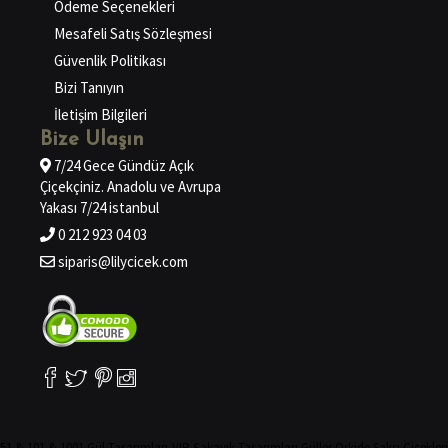
Ödeme Seçenekleri
Mesafeli Satış Sözleşmesi
Güvenlik Politikası
Bizi Tanıyın
İletişim Bilgileri
Bize Ulaşın
7/24 Gece Gündüz Açık
Çiçekçiniz. Anadolu ve Avrupa
Yakası 7/24 istanbul
0 212 923 04 03
siparis@lilycicek.com
51 & 101 & 1001 Gül Tasarımları
VIP Şakayık Tasarımları
Güller
Orkide
Saksı Çiçekler