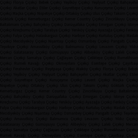
Çiçekçi
Florya Çiçekçi
Bebek Çiçekçi
Yeşilköy Çiçekçi
Yeşilyurt Çiçekçi
Bahçeşehi
Çiçekçi
Akatlar Çiçekçi
Etiler Çiçekçi
Gayrettepe Çiçekçi
Kuruçeşme Çiçekçi
Leven
Çiçekçi
Maçka Çiçekçi
Nispetiye Çiçekçi
Ortaköy Çiçekçi
Ulus Çiçekçi
Taksim Çiçekç
Göktürk Çiçekçi
Kemerburgaz Çiçekçi
Kemer Country Çiçekçi
Zincirlikuyu Çiçekçi
Baltalimanı Çiçekçi
Bahçeköy Çiçekçi
Darüşşafaka Çiçekçi
Emirgan Çiçekçi
İstinye
Çiçekçi
Kireçburnu Çiçekçi
Tarabya Çiçekçi
Yeniköy Çiçekçi
Ayazağa Çiçekçi
Ferikö
Çiçekçi
Fulya Çiçekçi
Halaskargazi Çiçekçi
Harbiye Çiçekçi
Kurtuluş Çiçekçi
Masla
Çiçekçi
Mecidiyeköy Çiçekçi
Nişantaşı Çiçekçi
Osmanbey Çiçekçi
Pangaltı Çiçekçi
Teşvikiye Çiçekçi
Arnavutköy Çiçekçi
Balmumcu Çiçekçi
Levazım Çiçekçi
Yıldız
Çiçekçi
Galatasaray Çiçekçi
Gümüşsuyu Çiçekçi
Alibeyköy Çiçekçi
Laleli Çiçekçi
Mercan Çiçekçi
Samatya Çiçekçi
Çağlayan Çiçekçi
Çeliktepe Çiçekçi
Rumelihisarı
Çiçekçi
Rumeli Kavağı Çiçekçi
Okmeydanı Çiçekçi
Esentepe Çiçekçi
Çayırbaşı
Çiçekçi
Ferahevler Çiçekçi
Reşitpaşa Çiçekçi
Ataköy Çiçekçi
Florya Çiçekçi
Bebe
Çiçekçi
Yeşilköy Çiçekçi
Yeşilyurt Çiçekçi
Bahçeşehir Çiçekçi
Akatlar Çiçekçi
Etile
Çiçekçi
Gayrettepe Çiçekçi
Kuruçeşme Çiçekçi
Levent Çiçekçi
Maçka Çiçekçi
Nispetiye Çiçekçi
Ortaköy Çiçekçi
Ulus Çiçekçi
Taksim Çiçekçi
Göktürk Çiçekç
Kemerburgaz Çiçekçi
Kemer Country Çiçekçi
Zincirlikuyu Çiçekçi
Baltaliman
Çiçekçi
Bahçeköy Çiçekçi
Darüşşafaka Çiçekçi
Emirgan Çiçekçi
İstinye Çiçekçi
Kireçburnu Çiçekçi
Tarabya Çiçekçi
Yeniköy Çiçekçi
Ayazağa Çiçekçi
Feriköy Çiçekç
Fulya Çiçekçi
Halaskargazi Çiçekçi
Harbiye Çiçekçi
Kurtuluş Çiçekçi
Maslak Çiçekç
Mecidiyeköy Çiçekçi
Nişantaşı Çiçekçi
Osmanbey Çiçekçi
Pangaltı Çiçekçi
Teşvikiye
Çiçekçi
Arnavutköy Çiçekçi
Balmumcu Çiçekçi
Levazım Çiçekçi
Yıldız Çiçekçi
Galatasaray Çiçekçi
Gümüşsuyu Çiçekçi
Alibeyköy Çiçekçi
Laleli Çiçekçi
Mercan
Çiçekçi
Samatya Çiçekçi
Çağlayan Çiçekçi
Çeliktepe Çiçekçi
Rumelihisarı Çiçekçi
Rumeli Kavağı Çiçekçi
Okmeydanı Çiçekçi
Esentepe Çiçekçi
Çayırbaşı Çiçekçi