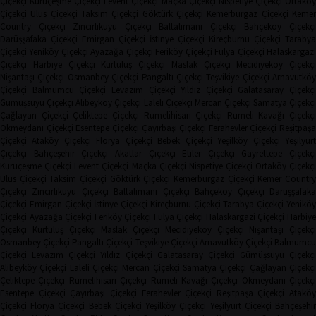
Çiçekçi
Kuruçeşme Çiçekçi
Levent Çiçekçi
Maçka Çiçekçi
Nispetiye Çiçekçi
Ortakö
Çiçekçi
Ulus Çiçekçi
Taksim Çiçekçi
Göktürk Çiçekçi
Kemerburgaz Çiçekçi
Keme
Country Çiçekçi
Zincirlikuyu Çiçekçi
Baltalimanı Çiçekçi
Bahçeköy Çiçekç
Darüşşafaka Çiçekçi
Emirgan Çiçekçi
İstinye Çiçekçi
Kireçburnu Çiçekçi
Tarabya
Çiçekçi
Yeniköy Çiçekçi
Ayazağa Çiçekçi
Feriköy Çiçekçi
Fulya Çiçekçi
Halaskargaz
Çiçekçi
Harbiye Çiçekçi
Kurtuluş Çiçekçi
Maslak Çiçekçi
Mecidiyeköy Çiçekçi
Nişantaşı Çiçekçi
Osmanbey Çiçekçi
Pangaltı Çiçekçi
Teşvikiye Çiçekçi
Arnavutköy
Çiçekçi
Balmumcu Çiçekçi
Levazım Çiçekçi
Yıldız Çiçekçi
Galatasaray Çiçekçi
Gümüşsuyu Çiçekçi
Alibeyköy Çiçekçi
Laleli Çiçekçi
Mercan Çiçekçi
Samatya Çiçekç
Çağlayan Çiçekçi
Çeliktepe Çiçekçi
Rumelihisarı Çiçekçi
Rumeli Kavağı Çiçekçi
Okmeydanı Çiçekçi
Esentepe Çiçekçi
Çayırbaşı Çiçekçi
Ferahevler Çiçekçi
Reşitpaşa
Çiçekçi
Ataköy Çiçekçi
Florya Çiçekçi
Bebek Çiçekçi
Yeşilköy Çiçekçi
Yeşilyur
Çiçekçi
Bahçeşehir Çiçekçi
Akatlar Çiçekçi
Etiler Çiçekçi
Gayrettepe Çiçekçi
Kuruçeşme Çiçekçi
Levent Çiçekçi
Maçka Çiçekçi
Nispetiye Çiçekçi
Ortaköy Çiçekç
Ulus Çiçekçi
Taksim Çiçekçi
Göktürk Çiçekçi
Kemerburgaz Çiçekçi
Kemer Countr
Çiçekçi
Zincirlikuyu Çiçekçi
Baltalimanı Çiçekçi
Bahçeköy Çiçekçi
Darüşşafak
Çiçekçi
Emirgan Çiçekçi
İstinye Çiçekçi
Kireçburnu Çiçekçi
Tarabya Çiçekçi
Yenikö
Çiçekçi
Ayazağa Çiçekçi
Feriköy Çiçekçi
Fulya Çiçekçi
Halaskargazi Çiçekçi
Harbiy
Çiçekçi
Kurtuluş Çiçekçi
Maslak Çiçekçi
Mecidiyeköy Çiçekçi
Nişantaşı Çiçekçi
Osmanbey Çiçekçi
Pangaltı Çiçekçi
Teşvikiye Çiçekçi
Arnavutköy Çiçekçi
Balmumcu
Çiçekçi
Levazım Çiçekçi
Yıldız Çiçekçi
Galatasaray Çiçekçi
Gümüşsuyu Çiçekçi
Alibeyköy Çiçekçi
Laleli Çiçekçi
Mercan Çiçekçi
Samatya Çiçekçi
Çağlayan Çiçekç
Çeliktepe Çiçekçi
Rumelihisarı Çiçekçi
Rumeli Kavağı Çiçekçi
Okmeydanı Çiçekçi
Esentepe Çiçekçi
Çayırbaşı Çiçekçi
Ferahevler Çiçekçi
Reşitpaşa Çiçekçi
Ataköy
Çiçekçi
Florya Çiçekçi
Bebek Çiçekçi
Yeşilköy Çiçekçi
Yeşilyurt Çiçekçi
Bahçeşehi