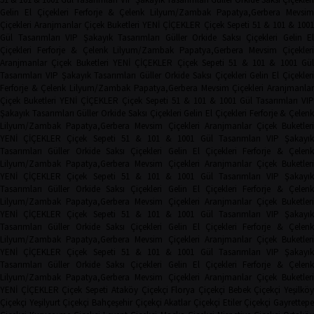
Gelin El Çiçekleri
Ferforje & Çelenk
Lilyum/Zambak
Papatya,Gerbera
Mevsim
Çiçekleri
Aranjmanlar
Çiçek Buketleri
YENİ ÇİÇEKLER
Çiçek Sepeti
51 & 101 & 100
Gül Tasarımları
VIP Şakayık Tasarımları
Güller
Orkide
Saksı Çiçekleri
Gelin El
Çiçekleri
Ferforje & Çelenk
Lilyum/Zambak
Papatya,Gerbera
Mevsim Çiçekler
Aranjmanlar
Çiçek Buketleri
YENİ ÇİÇEKLER
Çiçek Sepeti
51 & 101 & 1001 Gü
Tasarımları
VIP Şakayık Tasarımları
Güller
Orkide
Saksı Çiçekleri
Gelin El Çiçekler
Ferforje & Çelenk
Lilyum/Zambak
Papatya,Gerbera
Mevsim Çiçekleri
Aranjmanla
Çiçek Buketleri
YENİ ÇİÇEKLER
Çiçek Sepeti
51 & 101 & 1001 Gül Tasarımları
VIP
Şakayık Tasarımları
Güller
Orkide
Saksı Çiçekleri
Gelin El Çiçekleri
Ferforje & Çelen
Lilyum/Zambak
Papatya,Gerbera
Mevsim Çiçekleri
Aranjmanlar
Çiçek Buketler
YENİ ÇİÇEKLER
Çiçek Sepeti
51 & 101 & 1001 Gül Tasarımları
VIP Şakayı
Tasarımları
Güller
Orkide
Saksı Çiçekleri
Gelin El Çiçekleri
Ferforje & Çelen
Lilyum/Zambak
Papatya,Gerbera
Mevsim Çiçekleri
Aranjmanlar
Çiçek Buketler
YENİ ÇİÇEKLER
Çiçek Sepeti
51 & 101 & 1001 Gül Tasarımları
VIP Şakayı
Tasarımları
Güller
Orkide
Saksı Çiçekleri
Gelin El Çiçekleri
Ferforje & Çelen
Lilyum/Zambak
Papatya,Gerbera
Mevsim Çiçekleri
Aranjmanlar
Çiçek Buketler
YENİ ÇİÇEKLER
Çiçek Sepeti
51 & 101 & 1001 Gül Tasarımları
VIP Şakayı
Tasarımları
Güller
Orkide
Saksı Çiçekleri
Gelin El Çiçekleri
Ferforje & Çelen
Lilyum/Zambak
Papatya,Gerbera
Mevsim Çiçekleri
Aranjmanlar
Çiçek Buketler
YENİ ÇİÇEKLER
Çiçek Sepeti
51 & 101 & 1001 Gül Tasarımları
VIP Şakayı
Tasarımları
Güller
Orkide
Saksı Çiçekleri
Gelin El Çiçekleri
Ferforje & Çelen
Lilyum/Zambak
Papatya,Gerbera
Mevsim Çiçekleri
Aranjmanlar
Çiçek Buketler
YENİ ÇİÇEKLER
Çiçek Sepeti
Ataköy Çiçekçi
Florya Çiçekçi
Bebek Çiçekçi
Yeşilkö
Çiçekçi
Yeşilyurt Çiçekçi
Bahçeşehir Çiçekçi
Akatlar Çiçekçi
Etiler Çiçekçi
Gayrettep