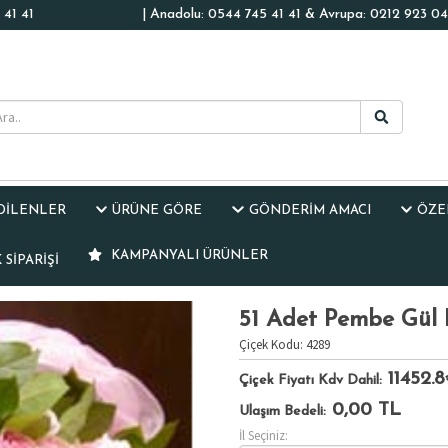
41 41
| Anadolu: 0544 745 41 41 & Avrupa: 0212 923 04
EDİLENLER
ÜRÜNE GÖRE
GÖNDERİM AMACI
ÖZE
KAMPANYALI ÜRÜNLER
SIPARIŞI
51 Adet Pembe Gül 
Çiçek Kodu: 4289
11452.
Çiçek Fiyatı Kdv Dahil:
0,00
TL
Ulaşım Bedeli:
İl Seçiniz: