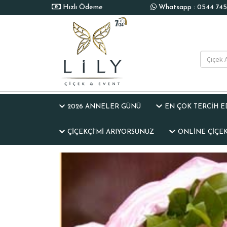
Hızlı Ödeme
Whatsapp : 0544 745 
2026 ANNELER GÜNÜ
EN ÇOK TERCİH 
ÇIÇEKÇI'MI ARIYORSUNUZ
ONLINE ÇIÇEK 