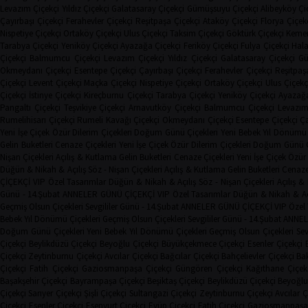
Levazım Çiçekçi
Yıldız Çiçekçi
Galatasaray Çiçekçi
Gümüşsuyu Çiçekçi
Alibeyköy Çi
Çayırbaşı Çiçekçi
Ferahevler Çiçekçi
Reşitpaşa Çiçekçi
Ataköy Çiçekçi
Florya Çiçek
Nispetiye Çiçekçi
Ortaköy Çiçekçi
Ulus Çiçekçi
Taksim Çiçekçi
Göktürk Çiçekçi
Kemer
Tarabya Çiçekçi
Yeniköy Çiçekçi
Ayazağa Çiçekçi
Feriköy Çiçekçi
Fulya Çiçekçi
Hala
Çiçekçi
Balmumcu Çiçekçi
Levazım Çiçekçi
Yıldız Çiçekçi
Galatasaray Çiçekçi
Gü
Okmeydanı Çiçekçi
Esentepe Çiçekçi
Çayırbaşı Çiçekçi
Ferahevler Çiçekçi
Reşitpaş
Çiçekçi
Levent Çiçekçi
Maçka Çiçekçi
Nispetiye Çiçekçi
Ortaköy Çiçekçi
Ulus Çiçekç
Çiçekçi
İstinye Çiçekçi
Kireçburnu Çiçekçi
Tarabya Çiçekçi
Yeniköy Çiçekçi
Ayazağa
Pangaltı Çiçekçi
Teşvikiye Çiçekçi
Arnavutköy Çiçekçi
Balmumcu Çiçekçi
Levazım
Rumelihisarı Çiçekçi
Rumeli Kavağı Çiçekçi
Okmeydanı Çiçekçi
Esentepe Çiçekçi
Ça
Yeni İşe Çiçek
Özür Dilerim Çiçekleri
Doğum Günü Çiçekleri
Yeni Bebek
Yıl Dönümü 
Gelin Buketleri
Cenaze Çiçekleri
Yeni İşe Çiçek
Özür Dilerim Çiçekleri
Doğum Günü Çi
Nişan Çiçekleri
Açılış & Kutlama
Gelin Buketleri
Cenaze Çiçekleri
Yeni İşe Çiçek
Özür 
Düğün & Nikah & Açılış
Söz - Nişan Çiçekleri
Açılış & Kutlama
Gelin Buketleri
Cenaze
ÇİÇEKÇİ
VIP Özel Tasarımlar
Düğün & Nikah & Açılış
Söz - Nişan Çiçekleri
Açılış 
Günü - 14.Şubat
ANNELER GÜNÜ ÇİÇEKÇİ
VIP Özel Tasarımlar
Düğün & Nikah & Aç
Geçmiş Olsun Çiçekleri
Sevgililer Günü - 14.Şubat
ANNELER GÜNÜ ÇİÇEKÇİ
VIP Özel
Bebek
Yıl Dönümü Çiçekleri
Geçmiş Olsun Çiçekleri
Sevgililer Günü - 14.Şubat
ANNEL
Doğum Günü Çiçekleri
Yeni Bebek
Yıl Dönümü Çiçekleri
Geçmiş Olsun Çiçekleri
Sev
Çiçekçi
Beylikdüzü Çiçekçi
Beyoğlu Çiçekçi
Büyükçekmece Çiçekçi
Esenler Çiçekçi
Çiçekçi
Zeytinburnu Çiçekçi
Avcılar Çiçekçi
Bağcılar Çiçekçi
Bahçelievler Çiçekçi
Bak
Çiçekçi
Fatih Çiçekçi
Gaziosmanpaşa Çiçekçi
Güngören Çiçekçi
Kağıthane Çiçek
Başakşehir Çiçekçi
Bayrampaşa Çiçekçi
Beşiktaş Çiçekçi
Beylikdüzü Çiçekçi
Beyoğlu
Çiçekçi
Sarıyer Çiçekçi
Şişli Çiçekçi
Sultangazi Çiçekçi
Zeytinburnu Çiçekçi
Avcılar Ç
Çiçekçi
Esenler Çiçekçi
Esenyurt Çiçekçi
Eyüp Çiçekçi
Fatih Çiçekçi
Gaziosmanpaşa 