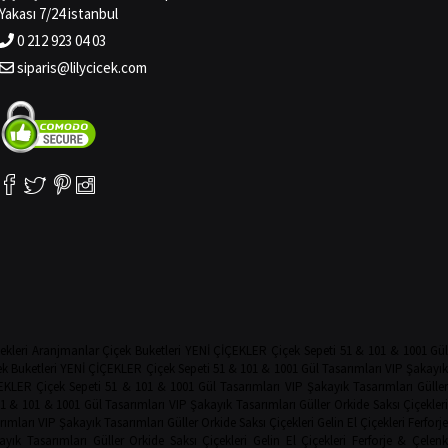
Yakası 7/24 istanbul
0 212 923 04 03
siparis@lilycicek.com
ekleri
Aranjmanlar
Çiçek Buketleri
YENİ ÇİÇEKLER
Çiçek Sepeti
51 & 101 & 1001 Gü
k Buketleri
YENİ ÇİÇEKLER
Çiçek Sepeti
51 & 101 & 1001 Gül Tasarımları
VIP Şakayı
EKLER
Çiçek Sepeti
51 & 101 & 1001 Gül Tasarımları
VIP Şakayık Tasarımları
Güller
1 & 101 & 1001 Gül Tasarımları
VIP Şakayık Tasarımları
Güller
Orkide
Saksı Çiçekler
rımları
VIP Şakayık Tasarımları
Güller
Orkide
Saksı Çiçekleri
Gelin El Çiçekleri
Ferforje
ayık Tasarımları
Güller
Orkide
Saksı Çiçekleri
Gelin El Çiçekleri
Ferforje & Çelenk