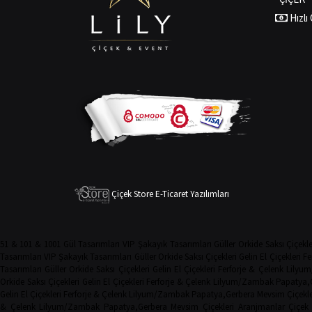
Hızl
Çiçek Store E-Ticaret Yazılımları
51 & 101 & 1001 Gül Tasarımları
VIP Şakayık Tasarımları
Güller
Orkide
Saksı Çiçekle
Tasarımları
VIP Şakayık Tasarımları
Güller
Orkide
Saksı Çiçekleri
Gelin El Çiçekleri
Fe
Tasarımları
Güller
Orkide
Saksı Çiçekleri
Gelin El Çiçekleri
Ferforje & Çelenk
Lilyu
Orkide
Saksı Çiçekleri
Gelin El Çiçekleri
Ferforje & Çelenk
Lilyum/Zambak
Papatya,
Gelin El Çiçekleri
Ferforje & Çelenk
Lilyum/Zambak
Papatya,Gerbera
Mevsim Çiçekle
& Çelenk
Lilyum/Zambak
Papatya,Gerbera
Mevsim Çiçekleri
Aranjmanlar
Çiçek 