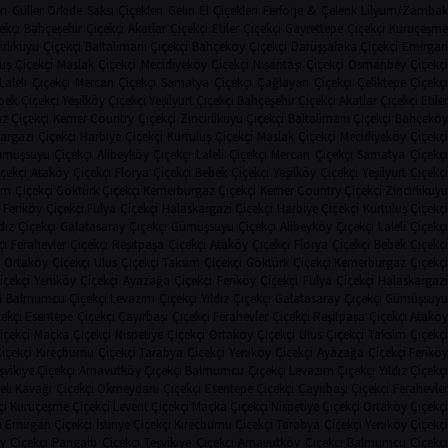
rı
Güller
Orkide
Saksı Çiçekleri
Gelin El Çiçekleri
Ferforje & Çelenk
Lilyum/Zamba
ekçi
Bahçeşehir Çiçekçi
Akatlar Çiçekçi
Etiler Çiçekçi
Gayrettepe Çiçekçi
Kuruçeşm
irlikuyu Çiçekçi
Baltalimanı Çiçekçi
Bahçeköy Çiçekçi
Darüşşafaka Çiçekçi
Emirga
uş Çiçekçi
Maslak Çiçekçi
Mecidiyeköy Çiçekçi
Nişantaşı Çiçekçi
Osmanbey Çiçekç
Laleli Çiçekçi
Mercan Çiçekçi
Samatya Çiçekçi
Çağlayan Çiçekçi
Çeliktepe Çiçekç
bek Çiçekçi
Yeşilköy Çiçekçi
Yeşilyurt Çiçekçi
Bahçeşehir Çiçekçi
Akatlar Çiçekçi
Etile
z Çiçekçi
Kemer Country Çiçekçi
Zincirlikuyu Çiçekçi
Baltalimanı Çiçekçi
Bahçekö
argazi Çiçekçi
Harbiye Çiçekçi
Kurtuluş Çiçekçi
Maslak Çiçekçi
Mecidiyeköy Çiçekç
müşsuyu Çiçekçi
Alibeyköy Çiçekçi
Laleli Çiçekçi
Mercan Çiçekçi
Samatya Çiçekç
çekçi
Ataköy Çiçekçi
Florya Çiçekçi
Bebek Çiçekçi
Yeşilköy Çiçekçi
Yeşilyurt Çiçekç
im Çiçekçi
Göktürk Çiçekçi
Kemerburgaz Çiçekçi
Kemer Country Çiçekçi
Zincirlikuy
Feriköy Çiçekçi
Fulya Çiçekçi
Halaskargazi Çiçekçi
Harbiye Çiçekçi
Kurtuluş Çiçekç
ldız Çiçekçi
Galatasaray Çiçekçi
Gümüşsuyu Çiçekçi
Alibeyköy Çiçekçi
Laleli Çiçekçi
çi
Ferahevler Çiçekçi
Reşitpaşa Çiçekçi
Ataköy Çiçekçi
Florya Çiçekçi
Bebek Çiçekç
i
Ortaköy Çiçekçi
Ulus Çiçekçi
Taksim Çiçekçi
Göktürk Çiçekçi
Kemerburgaz Çiçekç
içekçi
Yeniköy Çiçekçi
Ayazağa Çiçekçi
Feriköy Çiçekçi
Fulya Çiçekçi
Halaskargaz
i
Balmumcu Çiçekçi
Levazım Çiçekçi
Yıldız Çiçekçi
Galatasaray Çiçekçi
Gümüşsuy
ekçi
Esentepe Çiçekçi
Çayırbaşı Çiçekçi
Ferahevler Çiçekçi
Reşitpaşa Çiçekçi
Atakö
içekçi
Maçka Çiçekçi
Nispetiye Çiçekçi
Ortaköy Çiçekçi
Ulus Çiçekçi
Taksim Çiçekçi
Çiçekçi
Kireçburnu Çiçekçi
Tarabya Çiçekçi
Yeniköy Çiçekçi
Ayazağa Çiçekçi
Ferikö
şvikiye Çiçekçi
Arnavutköy Çiçekçi
Balmumcu Çiçekçi
Levazım Çiçekçi
Yıldız Çiçekç
li Kavağı Çiçekçi
Okmeydanı Çiçekçi
Esentepe Çiçekçi
Çayırbaşı Çiçekçi
Ferahevle
çi
Kuruçeşme Çiçekçi
Levent Çiçekçi
Maçka Çiçekçi
Nispetiye Çiçekçi
Ortaköy Çiçekç
i
Emirgan Çiçekçi
İstinye Çiçekçi
Kireçburnu Çiçekçi
Tarabya Çiçekçi
Yeniköy Çiçekç
 Çiçekçi
Pangaltı Çiçekçi
Teşvikiye Çiçekçi
Arnavutköy Çiçekçi
Balmumcu Çiçekç