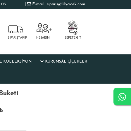
 03
|
E-mail : siparis@lilycicek.com
SİPARİŞTAKİP
HESABIM
SEPETE GİT
L KOLLEKSIYON
KURUMSAL ÇİÇEKLER
Buketi
8₺