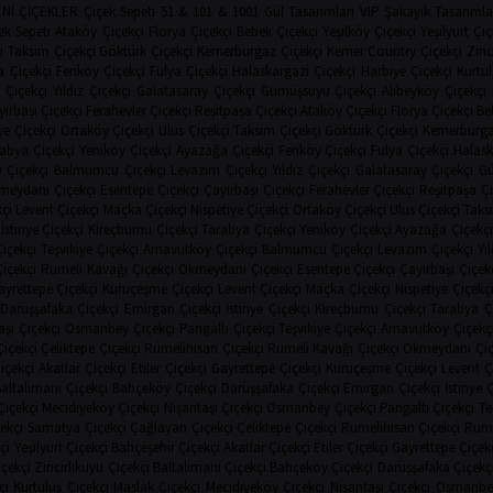
ENİ ÇİÇEKLER
Çiçek Sepeti
51 & 101 & 1001 Gül Tasarımları
VIP Şakayık Tasarımla
ek Sepeti
Ataköy Çiçekçi
Florya Çiçekçi
Bebek Çiçekçi
Yeşilköy Çiçekçi
Yeşilyurt Çiç
i
Taksim Çiçekçi
Göktürk Çiçekçi
Kemerburgaz Çiçekçi
Kemer Country Çiçekçi
Zinc
 Çiçekçi
Feriköy Çiçekçi
Fulya Çiçekçi
Halaskargazi Çiçekçi
Harbiye Çiçekçi
Kurtul
 Çiçekçi
Yıldız Çiçekçi
Galatasaray Çiçekçi
Gümüşsuyu Çiçekçi
Alibeyköy Çiçekçi
ırbaşı Çiçekçi
Ferahevler Çiçekçi
Reşitpaşa Çiçekçi
Ataköy Çiçekçi
Florya Çiçekçi
Be
ye Çiçekçi
Ortaköy Çiçekçi
Ulus Çiçekçi
Taksim Çiçekçi
Göktürk Çiçekçi
Kemerburga
abya Çiçekçi
Yeniköy Çiçekçi
Ayazağa Çiçekçi
Feriköy Çiçekçi
Fulya Çiçekçi
Halask
 Çiçekçi
Balmumcu Çiçekçi
Levazım Çiçekçi
Yıldız Çiçekçi
Galatasaray Çiçekçi
Gü
meydanı Çiçekçi
Esentepe Çiçekçi
Çayırbaşı Çiçekçi
Ferahevler Çiçekçi
Reşitpaşa Çi
çi
Levent Çiçekçi
Maçka Çiçekçi
Nispetiye Çiçekçi
Ortaköy Çiçekçi
Ulus Çiçekçi
Taks
İstinye Çiçekçi
Kireçburnu Çiçekçi
Tarabya Çiçekçi
Yeniköy Çiçekçi
Ayazağa Çiçekçi
Çiçekçi
Teşvikiye Çiçekçi
Arnavutköy Çiçekçi
Balmumcu Çiçekçi
Levazım Çiçekçi
Yı
Çiçekçi
Rumeli Kavağı Çiçekçi
Okmeydanı Çiçekçi
Esentepe Çiçekçi
Çayırbaşı Çiçek
ayrettepe Çiçekçi
Kuruçeşme Çiçekçi
Levent Çiçekçi
Maçka Çiçekçi
Nispetiye Çiçekç
Darüşşafaka Çiçekçi
Emirgan Çiçekçi
İstinye Çiçekçi
Kireçburnu Çiçekçi
Tarabya Ç
aşı Çiçekçi
Osmanbey Çiçekçi
Pangaltı Çiçekçi
Teşvikiye Çiçekçi
Arnavutköy Çiçekç
içekçi
Çeliktepe Çiçekçi
Rumelihisarı Çiçekçi
Rumeli Kavağı Çiçekçi
Okmeydanı Çiç
içekçi
Akatlar Çiçekçi
Etiler Çiçekçi
Gayrettepe Çiçekçi
Kuruçeşme Çiçekçi
Levent Ç
altalimanı Çiçekçi
Bahçeköy Çiçekçi
Darüşşafaka Çiçekçi
Emirgan Çiçekçi
İstinye 
Çiçekçi
Mecidiyeköy Çiçekçi
Nişantaşı Çiçekçi
Osmanbey Çiçekçi
Pangaltı Çiçekçi
Te
ekçi
Samatya Çiçekçi
Çağlayan Çiçekçi
Çeliktepe Çiçekçi
Rumelihisarı Çiçekçi
Rume
çi
Yeşilyurt Çiçekçi
Bahçeşehir Çiçekçi
Akatlar Çiçekçi
Etiler Çiçekçi
Gayrettepe Çiçek
çekçi
Zincirlikuyu Çiçekçi
Baltalimanı Çiçekçi
Bahçeköy Çiçekçi
Darüşşafaka Çiçekç
çi
Kurtuluş Çiçekçi
Maslak Çiçekçi
Mecidiyeköy Çiçekçi
Nişantaşı Çiçekçi
Osmanbey