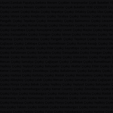
Lilyum/Zambak
Papatya,Gerbera
Mevsim Çiçekleri
Aranjmanlar
Çiçek Buketleri
Y
Papatya,Gerbera
Mevsim Çiçekleri
Aranjmanlar
Çiçek Buketleri
YENİ ÇİÇEKLER
Çiç
Çiçekçi
Levent Çiçekçi
Maçka Çiçekçi
Nispetiye Çiçekçi
Ortaköy Çiçekçi
Ulus Çiçekç
Çiçekçi
İstinye Çiçekçi
Kireçburnu Çiçekçi
Tarabya Çiçekçi
Yeniköy Çiçekçi
Ayazağa
Pangaltı Çiçekçi
Teşvikiye Çiçekçi
Arnavutköy Çiçekçi
Balmumcu Çiçekçi
Levazım
Rumelihisarı Çiçekçi
Rumeli Kavağı Çiçekçi
Okmeydanı Çiçekçi
Esentepe Çiçekçi
Çay
Çiçekçi
Gayrettepe Çiçekçi
Kuruçeşme Çiçekçi
Levent Çiçekçi
Maçka Çiçekçi
Nispeti
Çiçekçi
Darüşşafaka Çiçekçi
Emirgan Çiçekçi
İstinye Çiçekçi
Kireçburnu Çiçekçi
Tar
Nişantaşı Çiçekçi
Osmanbey Çiçekçi
Pangaltı Çiçekçi
Teşvikiye Çiçekçi
Arnavutköy
Çağlayan Çiçekçi
Çeliktepe Çiçekçi
Rumelihisarı Çiçekçi
Rumeli Kavağı Çiçekçi
Ok
Bahçeşehir Çiçekçi
Akatlar Çiçekçi
Etiler Çiçekçi
Gayrettepe Çiçekçi
Kuruçeşme Çiçek
Çiçekçi
Baltalimanı Çiçekçi
Bahçeköy Çiçekçi
Darüşşafaka Çiçekçi
Emirgan Çiçekçi
Maslak Çiçekçi
Mecidiyeköy Çiçekçi
Nişantaşı Çiçekçi
Osmanbey Çiçekçi
Pangaltı 
Mercan Çiçekçi
Samatya Çiçekçi
Çağlayan Çiçekçi
Çeliktepe Çiçekçi
Rumelihisarı 
Yeşilköy Çiçekçi
Yeşilyurt Çiçekçi
Bahçeşehir Çiçekçi
Akatlar Çiçekçi
Etiler Çiçekçi
G
Kemer Country Çiçekçi
Zincirlikuyu Çiçekçi
Baltalimanı Çiçekçi
Bahçeköy Çiçekçi
Çiçekçi
Harbiye Çiçekçi
Kurtuluş Çiçekçi
Maslak Çiçekçi
Mecidiyeköy Çiçekçi
Nişant
Çiçekçi
Alibeyköy Çiçekçi
Laleli Çiçekçi
Mercan Çiçekçi
Samatya Çiçekçi
Çağlayan Ç
Çiçekçi
Florya Çiçekçi
Bebek Çiçekçi
Yeşilköy Çiçekçi
Yeşilyurt Çiçekçi
Bahçeşehir Ç
Göktürk Çiçekçi
Kemerburgaz Çiçekçi
Kemer Country Çiçekçi
Zincirlikuyu Çiçekçi
B
Çiçekçi
Fulya Çiçekçi
Halaskargazi Çiçekçi
Harbiye Çiçekçi
Kurtuluş Çiçekçi
Maslak 
Galatasaray Çiçekçi
Gümüşsuyu Çiçekçi
Alibeyköy Çiçekçi
Laleli Çiçekçi
Mercan Çiç
Çiçekçi
Reşitpaşa Çiçekçi
Ataköy Çiçekçi
Florya Çiçekçi
Bebek Çiçekçi
Yeşilköy Çiçek
Ulus Çiçekçi
Taksim Çiçekçi
Göktürk Çiçekçi
Kemerburgaz Çiçekçi
Kemer Country Çi
Ayazağa Çiçekçi
Feriköy Çiçekçi
Fulya Çiçekçi
Halaskargazi Çiçekçi
Harbiye Çiçek