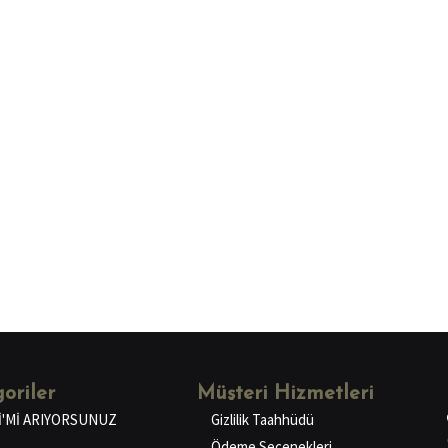
oriler
Müşteri Hizmetleri
İ'Mİ ARIYORSUNUZ
Gizlilik Taahhüdü
Ödeme Seçenekleri