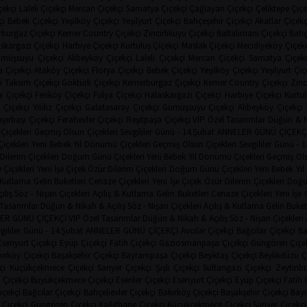
çekçi
Laleli Çiçekçi
Mercan Çiçekçi
Samatya Çiçekçi
Çağlayan Çiçekçi
Çeliktepe Çiçe
çi
Bebek Çiçekçi
Yeşilköy Çiçekçi
Yeşilyurt Çiçekçi
Bahçeşehir Çiçekçi
Akatlar Çiçekç
burgaz Çiçekçi
Kemer Country Çiçekçi
Zincirlikuyu Çiçekçi
Baltalimanı Çiçekçi
Bahç
skargazi Çiçekçi
Harbiye Çiçekçi
Kurtuluş Çiçekçi
Maslak Çiçekçi
Mecidiyeköy Çiçekç
müşsuyu Çiçekçi
Alibeyköy Çiçekçi
Laleli Çiçekçi
Mercan Çiçekçi
Samatya Çiçekç
a Çiçekçi
Ataköy Çiçekçi
Florya Çiçekçi
Bebek Çiçekçi
Yeşilköy Çiçekçi
Yeşilyurt Çiç
i
Taksim Çiçekçi
Göktürk Çiçekçi
Kemerburgaz Çiçekçi
Kemer Country Çiçekçi
Zinc
 Çiçekçi
Feriköy Çiçekçi
Fulya Çiçekçi
Halaskargazi Çiçekçi
Harbiye Çiçekçi
Kurtul
 Çiçekçi
Yıldız Çiçekçi
Galatasaray Çiçekçi
Gümüşsuyu Çiçekçi
Alibeyköy Çiçekçi
yırbaşı Çiçekçi
Ferahevler Çiçekçi
Reşitpaşa Çiçekçi
VIP Özel Tasarımlar
Düğün & N
Çiçekleri
Geçmiş Olsun Çiçekleri
Sevgililer Günü - 14.Şubat
ANNELER GÜNÜ ÇİÇEKÇ
çekleri
Yeni Bebek
Yıl Dönümü Çiçekleri
Geçmiş Olsun Çiçekleri
Sevgililer Günü - 
Dilerim Çiçekleri
Doğum Günü Çiçekleri
Yeni Bebek
Yıl Dönümü Çiçekleri
Geçmiş Ols
 Çiçekleri
Yeni İşe Çiçek
Özür Dilerim Çiçekleri
Doğum Günü Çiçekleri
Yeni Bebek
Yı
& Kutlama
Gelin Buketleri
Cenaze Çiçekleri
Yeni İşe Çiçek
Özür Dilerim Çiçekleri
Doğu
ılış
Söz - Nişan Çiçekleri
Açılış & Kutlama
Gelin Buketleri
Cenaze Çiçekleri
Yeni İşe 
 Tasarımlar
Düğün & Nikah & Açılış
Söz - Nişan Çiçekleri
Açılış & Kutlama
Gelin Buket
ER GÜNÜ ÇİÇEKÇİ
VIP Özel Tasarımlar
Düğün & Nikah & Açılış
Söz - Nişan Çiçekleri
gililer Günü - 14.Şubat
ANNELER GÜNÜ ÇİÇEKÇİ
Avcılar Çiçekçi
Bağcılar Çiçekçi
Ba
Esenyurt Çiçekçi
Eyüp Çiçekçi
Fatih Çiçekçi
Gaziosmanpaşa Çiçekçi
Güngören Çiçe
ırköy Çiçekçi
Başakşehir Çiçekçi
Bayrampaşa Çiçekçi
Beşiktaş Çiçekçi
Beylikdüzü Ç
çi
Küçükçekmece Çiçekçi
Sarıyer Çiçekçi
Şişli Çiçekçi
Sultangazi Çiçekçi
Zeytinbu
 Çiçekçi
Büyükçekmece Çiçekçi
Esenler Çiçekçi
Esenyurt Çiçekçi
Eyüp Çiçekçi
Fatih 
içekçi
Bağcılar Çiçekçi
Bahçelievler Çiçekçi
Bakırköy Çiçekçi
Başakşehir Çiçekçi
Bay
Çiçekçi
Güngören Çiçekçi
Kağıthane Çiçekçi
Küçükçekmece Çiçekçi
Sarıyer Çiçekçi