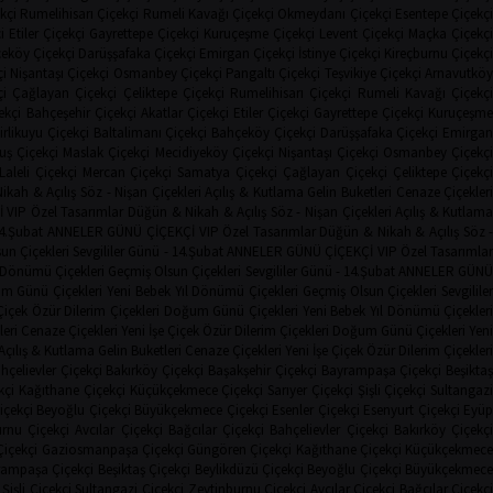
kçi
Rumelihisarı Çiçekçi
Rumeli Kavağı Çiçekçi
Okmeydanı Çiçekçi
Esentepe Çiçekçi
i
Etiler Çiçekçi
Gayrettepe Çiçekçi
Kuruçeşme Çiçekçi
Levent Çiçekçi
Maçka Çiçekçi
eköy Çiçekçi
Darüşşafaka Çiçekçi
Emirgan Çiçekçi
İstinye Çiçekçi
Kireçburnu Çiçekçi
i
Nişantaşı Çiçekçi
Osmanbey Çiçekçi
Pangaltı Çiçekçi
Teşvikiye Çiçekçi
Arnavutkö
i
Çağlayan Çiçekçi
Çeliktepe Çiçekçi
Rumelihisarı Çiçekçi
Rumeli Kavağı Çiçekç
ekçi
Bahçeşehir Çiçekçi
Akatlar Çiçekçi
Etiler Çiçekçi
Gayrettepe Çiçekçi
Kuruçeşm
irlikuyu Çiçekçi
Baltalimanı Çiçekçi
Bahçeköy Çiçekçi
Darüşşafaka Çiçekçi
Emirga
uş Çiçekçi
Maslak Çiçekçi
Mecidiyeköy Çiçekçi
Nişantaşı Çiçekçi
Osmanbey Çiçekç
Laleli Çiçekçi
Mercan Çiçekçi
Samatya Çiçekçi
Çağlayan Çiçekçi
Çeliktepe Çiçekç
ikah & Açılış
Söz - Nişan Çiçekleri
Açılış & Kutlama
Gelin Buketleri
Cenaze Çiçekler
İ
VIP Özel Tasarımlar
Düğün & Nikah & Açılış
Söz - Nişan Çiçekleri
Açılış & Kutlam
14.Şubat
ANNELER GÜNÜ ÇİÇEKÇİ
VIP Özel Tasarımlar
Düğün & Nikah & Açılış
Söz 
un Çiçekleri
Sevgililer Günü - 14.Şubat
ANNELER GÜNÜ ÇİÇEKÇİ
VIP Özel Tasarımla
l Dönümü Çiçekleri
Geçmiş Olsun Çiçekleri
Sevgililer Günü - 14.Şubat
ANNELER GÜN
m Günü Çiçekleri
Yeni Bebek
Yıl Dönümü Çiçekleri
Geçmiş Olsun Çiçekleri
Sevgilile
Çiçek
Özür Dilerim Çiçekleri
Doğum Günü Çiçekleri
Yeni Bebek
Yıl Dönümü Çiçekler
leri
Cenaze Çiçekleri
Yeni İşe Çiçek
Özür Dilerim Çiçekleri
Doğum Günü Çiçekleri
Yeni
Açılış & Kutlama
Gelin Buketleri
Cenaze Çiçekleri
Yeni İşe Çiçek
Özür Dilerim Çiçekleri
hçelievler Çiçekçi
Bakırköy Çiçekçi
Başakşehir Çiçekçi
Bayrampaşa Çiçekçi
Beşikta
kçi
Kağıthane Çiçekçi
Küçükçekmece Çiçekçi
Sarıyer Çiçekçi
Şişli Çiçekçi
Sultangaz
içekçi
Beyoğlu Çiçekçi
Büyükçekmece Çiçekçi
Esenler Çiçekçi
Esenyurt Çiçekçi
Eyü
rnu Çiçekçi
Avcılar Çiçekçi
Bağcılar Çiçekçi
Bahçelievler Çiçekçi
Bakırköy Çiçekç
Çiçekçi
Gaziosmanpaşa Çiçekçi
Güngören Çiçekçi
Kağıthane Çiçekçi
Küçükçekmec
rampaşa Çiçekçi
Beşiktaş Çiçekçi
Beylikdüzü Çiçekçi
Beyoğlu Çiçekçi
Büyükçekmec
Şişli Çiçekçi
Sultangazi Çiçekçi
Zeytinburnu Çiçekçi
Avcılar Çiçekçi
Bağcılar Çiçekç