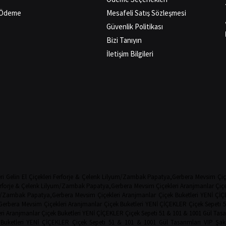
ı Ödeme
Mesafeli Satış Sözleşmesi
Güvenlik Politikası
Bizi Tanıyın
İletişim Bilgileri
ri
Gelin El Çiçekleri
Ferforje & Çelenk
Lilyum/Zambak
Papatya,Gerbera
Mevsim Çiç
rforje & Çelenk
Lilyum/Zambak
Papatya,Gerbera
Mevsim Çiçekleri
Aranjmanlar
Çiçe
m/Zambak
Papatya,Gerbera
Mevsim Çiçekleri
Aranjmanlar
Çiçek Buketleri
YENİ ÇİÇ
Gerbera
Mevsim Çiçekleri
Aranjmanlar
Çiçek Buketleri
YENİ ÇİÇEKLER
Çiçek Sepeti
5
ri
Aranjmanlar
Çiçek Buketleri
YENİ ÇİÇEKLER
Çiçek Sepeti
51 & 101 & 1001 Gül Tasa
Buketleri
YENİ ÇİÇEKLER
Çiçek Sepeti
51 & 101 & 1001 Gül Tasarımları
VIP Şak