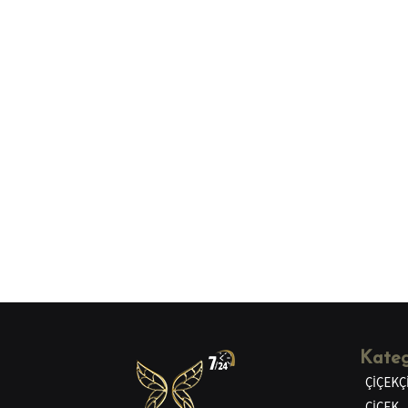
Kateg
ÇİÇEKÇ
ÇİÇEK