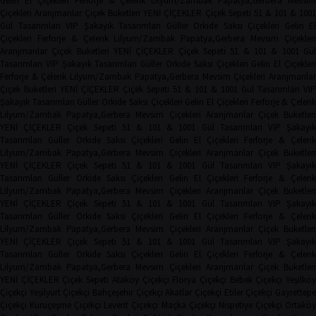
Gelin El Çiçekleri
Ferforje & Çelenk
Lilyum/Zambak
Papatya,Gerbera
Mevsim
Çiçekleri
Aranjmanlar
Çiçek Buketleri
YENİ ÇİÇEKLER
Çiçek Sepeti
51 & 101 & 100
Gül Tasarımları
VIP Şakayık Tasarımları
Güller
Orkide
Saksı Çiçekleri
Gelin El
Çiçekleri
Ferforje & Çelenk
Lilyum/Zambak
Papatya,Gerbera
Mevsim Çiçekler
Aranjmanlar
Çiçek Buketleri
YENİ ÇİÇEKLER
Çiçek Sepeti
51 & 101 & 1001 Gü
Tasarımları
VIP Şakayık Tasarımları
Güller
Orkide
Saksı Çiçekleri
Gelin El Çiçekler
Ferforje & Çelenk
Lilyum/Zambak
Papatya,Gerbera
Mevsim Çiçekleri
Aranjmanla
Çiçek Buketleri
YENİ ÇİÇEKLER
Çiçek Sepeti
51 & 101 & 1001 Gül Tasarımları
VIP
Şakayık Tasarımları
Güller
Orkide
Saksı Çiçekleri
Gelin El Çiçekleri
Ferforje & Çelen
Lilyum/Zambak
Papatya,Gerbera
Mevsim Çiçekleri
Aranjmanlar
Çiçek Buketler
YENİ ÇİÇEKLER
Çiçek Sepeti
51 & 101 & 1001 Gül Tasarımları
VIP Şakayı
Tasarımları
Güller
Orkide
Saksı Çiçekleri
Gelin El Çiçekleri
Ferforje & Çelen
Lilyum/Zambak
Papatya,Gerbera
Mevsim Çiçekleri
Aranjmanlar
Çiçek Buketler
YENİ ÇİÇEKLER
Çiçek Sepeti
51 & 101 & 1001 Gül Tasarımları
VIP Şakayı
Tasarımları
Güller
Orkide
Saksı Çiçekleri
Gelin El Çiçekleri
Ferforje & Çelen
Lilyum/Zambak
Papatya,Gerbera
Mevsim Çiçekleri
Aranjmanlar
Çiçek Buketler
YENİ ÇİÇEKLER
Çiçek Sepeti
51 & 101 & 1001 Gül Tasarımları
VIP Şakayı
Tasarımları
Güller
Orkide
Saksı Çiçekleri
Gelin El Çiçekleri
Ferforje & Çelen
Lilyum/Zambak
Papatya,Gerbera
Mevsim Çiçekleri
Aranjmanlar
Çiçek Buketler
YENİ ÇİÇEKLER
Çiçek Sepeti
51 & 101 & 1001 Gül Tasarımları
VIP Şakayı
Tasarımları
Güller
Orkide
Saksı Çiçekleri
Gelin El Çiçekleri
Ferforje & Çelen
Lilyum/Zambak
Papatya,Gerbera
Mevsim Çiçekleri
Aranjmanlar
Çiçek Buketler
YENİ ÇİÇEKLER
Çiçek Sepeti
Ataköy Çiçekçi
Florya Çiçekçi
Bebek Çiçekçi
Yeşilkö
Çiçekçi
Yeşilyurt Çiçekçi
Bahçeşehir Çiçekçi
Akatlar Çiçekçi
Etiler Çiçekçi
Gayrettep
Çiçekçi
Kuruçeşme Çiçekçi
Levent Çiçekçi
Maçka Çiçekçi
Nispetiye Çiçekçi
Ortakö