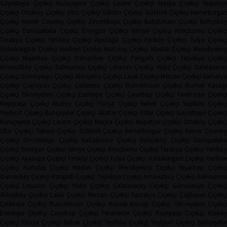
Gayrettepe Çiçekçi
Kuruçeşme Çiçekçi
Levent Çiçekçi
Maçka Çiçekçi
Nispetiye
Çiçekçi
Ortaköy Çiçekçi
Ulus Çiçekçi
Taksim Çiçekçi
Göktürk Çiçekçi
Kemerburga
Çiçekçi
Kemer Country Çiçekçi
Zincirlikuyu Çiçekçi
Baltalimanı Çiçekçi
Bahçeköy
Çiçekçi
Darüşşafaka Çiçekçi
Emirgan Çiçekçi
İstinye Çiçekçi
Kireçburnu Çiçekçi
Tarabya Çiçekçi
Yeniköy Çiçekçi
Ayazağa Çiçekçi
Feriköy Çiçekçi
Fulya Çiçekç
Halaskargazi Çiçekçi
Harbiye Çiçekçi
Kurtuluş Çiçekçi
Maslak Çiçekçi
Mecidiyeköy
Çiçekçi
Nişantaşı Çiçekçi
Osmanbey Çiçekçi
Pangaltı Çiçekçi
Teşvikiye Çiçekçi
Arnavutköy Çiçekçi
Balmumcu Çiçekçi
Levazım Çiçekçi
Yıldız Çiçekçi
Galatasaray
Çiçekçi
Gümüşsuyu Çiçekçi
Alibeyköy Çiçekçi
Laleli Çiçekçi
Mercan Çiçekçi
Samaty
Çiçekçi
Çağlayan Çiçekçi
Çeliktepe Çiçekçi
Rumelihisarı Çiçekçi
Rumeli Kavağı
Çiçekçi
Okmeydanı Çiçekçi
Esentepe Çiçekçi
Çayırbaşı Çiçekçi
Ferahevler Çiçekçi
Reşitpaşa Çiçekçi
Ataköy Çiçekçi
Florya Çiçekçi
Bebek Çiçekçi
Yeşilköy Çiçekç
Yeşilyurt Çiçekçi
Bahçeşehir Çiçekçi
Akatlar Çiçekçi
Etiler Çiçekçi
Gayrettepe Çiçekç
Kuruçeşme Çiçekçi
Levent Çiçekçi
Maçka Çiçekçi
Nispetiye Çiçekçi
Ortaköy Çiçekç
Ulus Çiçekçi
Taksim Çiçekçi
Göktürk Çiçekçi
Kemerburgaz Çiçekçi
Kemer Countr
Çiçekçi
Zincirlikuyu Çiçekçi
Baltalimanı Çiçekçi
Bahçeköy Çiçekçi
Darüşşafak
Çiçekçi
Emirgan Çiçekçi
İstinye Çiçekçi
Kireçburnu Çiçekçi
Tarabya Çiçekçi
Yenikö
Çiçekçi
Ayazağa Çiçekçi
Feriköy Çiçekçi
Fulya Çiçekçi
Halaskargazi Çiçekçi
Harbiy
Çiçekçi
Kurtuluş Çiçekçi
Maslak Çiçekçi
Mecidiyeköy Çiçekçi
Nişantaşı Çiçekçi
Osmanbey Çiçekçi
Pangaltı Çiçekçi
Teşvikiye Çiçekçi
Arnavutköy Çiçekçi
Balmumcu
Çiçekçi
Levazım Çiçekçi
Yıldız Çiçekçi
Galatasaray Çiçekçi
Gümüşsuyu Çiçekçi
Alibeyköy Çiçekçi
Laleli Çiçekçi
Mercan Çiçekçi
Samatya Çiçekçi
Çağlayan Çiçekç
Çeliktepe Çiçekçi
Rumelihisarı Çiçekçi
Rumeli Kavağı Çiçekçi
Okmeydanı Çiçekçi
Esentepe Çiçekçi
Çayırbaşı Çiçekçi
Ferahevler Çiçekçi
Reşitpaşa Çiçekçi
Ataköy
Çiçekçi
Florya Çiçekçi
Bebek Çiçekçi
Yeşilköy Çiçekçi
Yeşilyurt Çiçekçi
Bahçeşehi