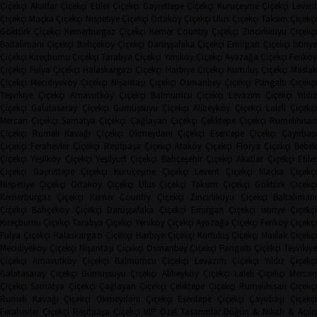
Çiçekçi
Akatlar Çiçekçi
Etiler Çiçekçi
Gayrettepe Çiçekçi
Kuruçeşme Çiçekçi
Leven
Çiçekçi
Maçka Çiçekçi
Nispetiye Çiçekçi
Ortaköy Çiçekçi
Ulus Çiçekçi
Taksim Çiçekç
Göktürk Çiçekçi
Kemerburgaz Çiçekçi
Kemer Country Çiçekçi
Zincirlikuyu Çiçekçi
Baltalimanı Çiçekçi
Bahçeköy Çiçekçi
Darüşşafaka Çiçekçi
Emirgan Çiçekçi
İstinye
Çiçekçi
Kireçburnu Çiçekçi
Tarabya Çiçekçi
Yeniköy Çiçekçi
Ayazağa Çiçekçi
Ferikö
Çiçekçi
Fulya Çiçekçi
Halaskargazi Çiçekçi
Harbiye Çiçekçi
Kurtuluş Çiçekçi
Masla
Çiçekçi
Mecidiyeköy Çiçekçi
Nişantaşı Çiçekçi
Osmanbey Çiçekçi
Pangaltı Çiçekçi
Teşvikiye Çiçekçi
Arnavutköy Çiçekçi
Balmumcu Çiçekçi
Levazım Çiçekçi
Yıldız
Çiçekçi
Galatasaray Çiçekçi
Gümüşsuyu Çiçekçi
Alibeyköy Çiçekçi
Laleli Çiçekçi
Mercan Çiçekçi
Samatya Çiçekçi
Çağlayan Çiçekçi
Çeliktepe Çiçekçi
Rumelihisarı
Çiçekçi
Rumeli Kavağı Çiçekçi
Okmeydanı Çiçekçi
Esentepe Çiçekçi
Çayırbaşı
Çiçekçi
Ferahevler Çiçekçi
Reşitpaşa Çiçekçi
Ataköy Çiçekçi
Florya Çiçekçi
Bebe
Çiçekçi
Yeşilköy Çiçekçi
Yeşilyurt Çiçekçi
Bahçeşehir Çiçekçi
Akatlar Çiçekçi
Etile
Çiçekçi
Gayrettepe Çiçekçi
Kuruçeşme Çiçekçi
Levent Çiçekçi
Maçka Çiçekçi
Nispetiye Çiçekçi
Ortaköy Çiçekçi
Ulus Çiçekçi
Taksim Çiçekçi
Göktürk Çiçekç
Kemerburgaz Çiçekçi
Kemer Country Çiçekçi
Zincirlikuyu Çiçekçi
Baltaliman
Çiçekçi
Bahçeköy Çiçekçi
Darüşşafaka Çiçekçi
Emirgan Çiçekçi
İstinye Çiçekçi
Kireçburnu Çiçekçi
Tarabya Çiçekçi
Yeniköy Çiçekçi
Ayazağa Çiçekçi
Feriköy Çiçekç
Fulya Çiçekçi
Halaskargazi Çiçekçi
Harbiye Çiçekçi
Kurtuluş Çiçekçi
Maslak Çiçekç
Mecidiyeköy Çiçekçi
Nişantaşı Çiçekçi
Osmanbey Çiçekçi
Pangaltı Çiçekçi
Teşvikiye
Çiçekçi
Arnavutköy Çiçekçi
Balmumcu Çiçekçi
Levazım Çiçekçi
Yıldız Çiçekçi
Galatasaray Çiçekçi
Gümüşsuyu Çiçekçi
Alibeyköy Çiçekçi
Laleli Çiçekçi
Mercan
Çiçekçi
Samatya Çiçekçi
Çağlayan Çiçekçi
Çeliktepe Çiçekçi
Rumelihisarı Çiçekçi
Rumeli Kavağı Çiçekçi
Okmeydanı Çiçekçi
Esentepe Çiçekçi
Çayırbaşı Çiçekçi
Ferahevler Çiçekçi
Reşitpaşa Çiçekçi
VIP Özel Tasarımlar
Düğün & Nikah & Açılı