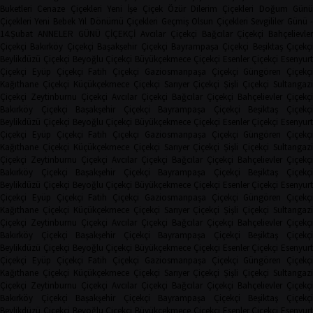
Buketleri
Cenaze Çiçekleri
Yeni İşe Çiçek
Özür Dilerim Çiçekleri
Doğum Gün
Çiçekleri
Yeni Bebek
Yıl Dönümü Çiçekleri
Geçmiş Olsun Çiçekleri
Sevgililer Günü 
14.Şubat
ANNELER GÜNÜ ÇİÇEKÇİ
Avcılar Çiçekçi
Bağcılar Çiçekçi
Bahçelievler
Çiçekçi
Bakırköy Çiçekçi
Başakşehir Çiçekçi
Bayrampaşa Çiçekçi
Beşiktaş Çiçekçi
Beylikdüzü Çiçekçi
Beyoğlu Çiçekçi
Büyükçekmece Çiçekçi
Esenler Çiçekçi
Esenyurt
Çiçekçi
Eyüp Çiçekçi
Fatih Çiçekçi
Gaziosmanpaşa Çiçekçi
Güngören Çiçekçi
Kağıthane Çiçekçi
Küçükçekmece Çiçekçi
Sarıyer Çiçekçi
Şişli Çiçekçi
Sultangazi
Çiçekçi
Zeytinburnu Çiçekçi
Avcılar Çiçekçi
Bağcılar Çiçekçi
Bahçelievler Çiçekçi
Bakırköy Çiçekçi
Başakşehir Çiçekçi
Bayrampaşa Çiçekçi
Beşiktaş Çiçekç
Beylikdüzü Çiçekçi
Beyoğlu Çiçekçi
Büyükçekmece Çiçekçi
Esenler Çiçekçi
Esenyurt
Çiçekçi
Eyüp Çiçekçi
Fatih Çiçekçi
Gaziosmanpaşa Çiçekçi
Güngören Çiçekçi
Kağıthane Çiçekçi
Küçükçekmece Çiçekçi
Sarıyer Çiçekçi
Şişli Çiçekçi
Sultangazi
Çiçekçi
Zeytinburnu Çiçekçi
Avcılar Çiçekçi
Bağcılar Çiçekçi
Bahçelievler Çiçekçi
Bakırköy Çiçekçi
Başakşehir Çiçekçi
Bayrampaşa Çiçekçi
Beşiktaş Çiçekç
Beylikdüzü Çiçekçi
Beyoğlu Çiçekçi
Büyükçekmece Çiçekçi
Esenler Çiçekçi
Esenyurt
Çiçekçi
Eyüp Çiçekçi
Fatih Çiçekçi
Gaziosmanpaşa Çiçekçi
Güngören Çiçekçi
Kağıthane Çiçekçi
Küçükçekmece Çiçekçi
Sarıyer Çiçekçi
Şişli Çiçekçi
Sultangazi
Çiçekçi
Zeytinburnu Çiçekçi
Avcılar Çiçekçi
Bağcılar Çiçekçi
Bahçelievler Çiçekçi
Bakırköy Çiçekçi
Başakşehir Çiçekçi
Bayrampaşa Çiçekçi
Beşiktaş Çiçekç
Beylikdüzü Çiçekçi
Beyoğlu Çiçekçi
Büyükçekmece Çiçekçi
Esenler Çiçekçi
Esenyurt
Çiçekçi
Eyüp Çiçekçi
Fatih Çiçekçi
Gaziosmanpaşa Çiçekçi
Güngören Çiçekçi
Kağıthane Çiçekçi
Küçükçekmece Çiçekçi
Sarıyer Çiçekçi
Şişli Çiçekçi
Sultangazi
Çiçekçi
Zeytinburnu Çiçekçi
Avcılar Çiçekçi
Bağcılar Çiçekçi
Bahçelievler Çiçekçi
Bakırköy Çiçekçi
Başakşehir Çiçekçi
Bayrampaşa Çiçekçi
Beşiktaş Çiçekç
Beylikdüzü Çiçekçi
Beyoğlu Çiçekçi
Büyükçekmece Çiçekçi
Esenler Çiçekçi
Esenyurt