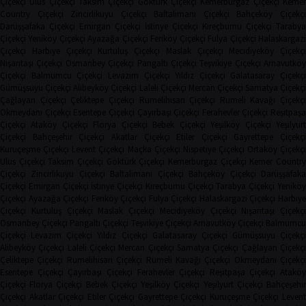
Çiçekçi
Ulus Çiçekçi
Taksim Çiçekçi
Göktürk Çiçekçi
Kemerburgaz Çiçekçi
Keme
Country Çiçekçi
Zincirlikuyu Çiçekçi
Baltalimanı Çiçekçi
Bahçeköy Çiçekç
Darüşşafaka Çiçekçi
Emirgan Çiçekçi
İstinye Çiçekçi
Kireçburnu Çiçekçi
Tarabya
Çiçekçi
Yeniköy Çiçekçi
Ayazağa Çiçekçi
Feriköy Çiçekçi
Fulya Çiçekçi
Halaskargaz
Çiçekçi
Harbiye Çiçekçi
Kurtuluş Çiçekçi
Maslak Çiçekçi
Mecidiyeköy Çiçekçi
Nişantaşı Çiçekçi
Osmanbey Çiçekçi
Pangaltı Çiçekçi
Teşvikiye Çiçekçi
Arnavutköy
Çiçekçi
Balmumcu Çiçekçi
Levazım Çiçekçi
Yıldız Çiçekçi
Galatasaray Çiçekçi
Gümüşsuyu Çiçekçi
Alibeyköy Çiçekçi
Laleli Çiçekçi
Mercan Çiçekçi
Samatya Çiçekç
Çağlayan Çiçekçi
Çeliktepe Çiçekçi
Rumelihisarı Çiçekçi
Rumeli Kavağı Çiçekçi
Okmeydanı Çiçekçi
Esentepe Çiçekçi
Çayırbaşı Çiçekçi
Ferahevler Çiçekçi
Reşitpaşa
Çiçekçi
Ataköy Çiçekçi
Florya Çiçekçi
Bebek Çiçekçi
Yeşilköy Çiçekçi
Yeşilyur
Çiçekçi
Bahçeşehir Çiçekçi
Akatlar Çiçekçi
Etiler Çiçekçi
Gayrettepe Çiçekçi
Kuruçeşme Çiçekçi
Levent Çiçekçi
Maçka Çiçekçi
Nispetiye Çiçekçi
Ortaköy Çiçekç
Ulus Çiçekçi
Taksim Çiçekçi
Göktürk Çiçekçi
Kemerburgaz Çiçekçi
Kemer Countr
Çiçekçi
Zincirlikuyu Çiçekçi
Baltalimanı Çiçekçi
Bahçeköy Çiçekçi
Darüşşafak
Çiçekçi
Emirgan Çiçekçi
İstinye Çiçekçi
Kireçburnu Çiçekçi
Tarabya Çiçekçi
Yenikö
Çiçekçi
Ayazağa Çiçekçi
Feriköy Çiçekçi
Fulya Çiçekçi
Halaskargazi Çiçekçi
Harbiy
Çiçekçi
Kurtuluş Çiçekçi
Maslak Çiçekçi
Mecidiyeköy Çiçekçi
Nişantaşı Çiçekçi
Osmanbey Çiçekçi
Pangaltı Çiçekçi
Teşvikiye Çiçekçi
Arnavutköy Çiçekçi
Balmumcu
Çiçekçi
Levazım Çiçekçi
Yıldız Çiçekçi
Galatasaray Çiçekçi
Gümüşsuyu Çiçekçi
Alibeyköy Çiçekçi
Laleli Çiçekçi
Mercan Çiçekçi
Samatya Çiçekçi
Çağlayan Çiçekç
Çeliktepe Çiçekçi
Rumelihisarı Çiçekçi
Rumeli Kavağı Çiçekçi
Okmeydanı Çiçekçi
Esentepe Çiçekçi
Çayırbaşı Çiçekçi
Ferahevler Çiçekçi
Reşitpaşa Çiçekçi
Ataköy
Çiçekçi
Florya Çiçekçi
Bebek Çiçekçi
Yeşilköy Çiçekçi
Yeşilyurt Çiçekçi
Bahçeşehi
Çiçekçi
Akatlar Çiçekçi
Etiler Çiçekçi
Gayrettepe Çiçekçi
Kuruçeşme Çiçekçi
Leven