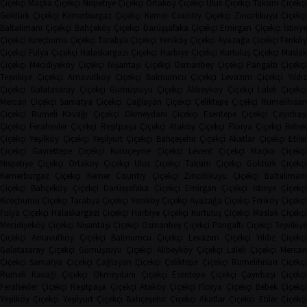
Çiçekçi
Maçka Çiçekçi
Nispetiye Çiçekçi
Ortaköy Çiçekçi
Ulus Çiçekçi
Taksim Çiçekç
Göktürk Çiçekçi
Kemerburgaz Çiçekçi
Kemer Country Çiçekçi
Zincirlikuyu Çiçekçi
Baltalimanı Çiçekçi
Bahçeköy Çiçekçi
Darüşşafaka Çiçekçi
Emirgan Çiçekçi
İstinye
Çiçekçi
Kireçburnu Çiçekçi
Tarabya Çiçekçi
Yeniköy Çiçekçi
Ayazağa Çiçekçi
Ferikö
Çiçekçi
Fulya Çiçekçi
Halaskargazi Çiçekçi
Harbiye Çiçekçi
Kurtuluş Çiçekçi
Masla
Çiçekçi
Mecidiyeköy Çiçekçi
Nişantaşı Çiçekçi
Osmanbey Çiçekçi
Pangaltı Çiçekçi
Teşvikiye Çiçekçi
Arnavutköy Çiçekçi
Balmumcu Çiçekçi
Levazım Çiçekçi
Yıldız
Çiçekçi
Galatasaray Çiçekçi
Gümüşsuyu Çiçekçi
Alibeyköy Çiçekçi
Laleli Çiçekçi
Mercan Çiçekçi
Samatya Çiçekçi
Çağlayan Çiçekçi
Çeliktepe Çiçekçi
Rumelihisarı
Çiçekçi
Rumeli Kavağı Çiçekçi
Okmeydanı Çiçekçi
Esentepe Çiçekçi
Çayırbaşı
Çiçekçi
Ferahevler Çiçekçi
Reşitpaşa Çiçekçi
Ataköy Çiçekçi
Florya Çiçekçi
Bebe
Çiçekçi
Yeşilköy Çiçekçi
Yeşilyurt Çiçekçi
Bahçeşehir Çiçekçi
Akatlar Çiçekçi
Etile
Çiçekçi
Gayrettepe Çiçekçi
Kuruçeşme Çiçekçi
Levent Çiçekçi
Maçka Çiçekçi
Nispetiye Çiçekçi
Ortaköy Çiçekçi
Ulus Çiçekçi
Taksim Çiçekçi
Göktürk Çiçekç
Kemerburgaz Çiçekçi
Kemer Country Çiçekçi
Zincirlikuyu Çiçekçi
Baltaliman
Çiçekçi
Bahçeköy Çiçekçi
Darüşşafaka Çiçekçi
Emirgan Çiçekçi
İstinye Çiçekçi
Kireçburnu Çiçekçi
Tarabya Çiçekçi
Yeniköy Çiçekçi
Ayazağa Çiçekçi
Feriköy Çiçekç
Fulya Çiçekçi
Halaskargazi Çiçekçi
Harbiye Çiçekçi
Kurtuluş Çiçekçi
Maslak Çiçekç
Mecidiyeköy Çiçekçi
Nişantaşı Çiçekçi
Osmanbey Çiçekçi
Pangaltı Çiçekçi
Teşvikiye
Çiçekçi
Arnavutköy Çiçekçi
Balmumcu Çiçekçi
Levazım Çiçekçi
Yıldız Çiçekçi
Galatasaray Çiçekçi
Gümüşsuyu Çiçekçi
Alibeyköy Çiçekçi
Laleli Çiçekçi
Mercan
Çiçekçi
Samatya Çiçekçi
Çağlayan Çiçekçi
Çeliktepe Çiçekçi
Rumelihisarı Çiçekçi
Rumeli Kavağı Çiçekçi
Okmeydanı Çiçekçi
Esentepe Çiçekçi
Çayırbaşı Çiçekçi
Ferahevler Çiçekçi
Reşitpaşa Çiçekçi
Ataköy Çiçekçi
Florya Çiçekçi
Bebek Çiçekç
Yeşilköy Çiçekçi
Yeşilyurt Çiçekçi
Bahçeşehir Çiçekçi
Akatlar Çiçekçi
Etiler Çiçekç