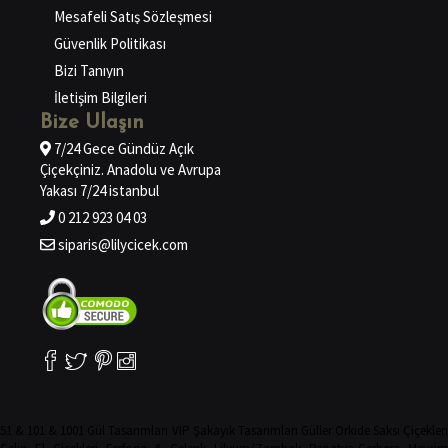
Mesafeli Satış Sözleşmesi
Güvenlik Politikası
Bizi Tanıyın
İletişim Bilgileri
Bize Ulaşın
7/24 Gece Gündüz Açık
Çiçekçiniz. Anadolu ve Avrupa
Yakası 7/24 istanbul
0 212 923 04 03
siparis@lilycicek.com
51 & 101 & 1001 Gül Tasarımları
VIP Şakayık Tasarımları
Güller
Orkide
Saksı Çiçekler