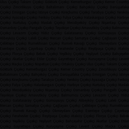
Ulus Çiçekçi
Taksim Çiçekçi
Göktürk Çiçekçi
Kemerburgaz Çiçekçi
Kemer Countr
Çiçekçi
Zincirlikuyu Çiçekçi
Baltalimanı Çiçekçi
Bahçeköy Çiçekçi
Darüşşafak
Çiçekçi
Emirgan Çiçekçi
İstinye Çiçekçi
Kireçburnu Çiçekçi
Tarabya Çiçekçi
Yenikö
Çiçekçi
Ayazağa Çiçekçi
Feriköy Çiçekçi
Fulya Çiçekçi
Halaskargazi Çiçekçi
Harbiy
Çiçekçi
Kurtuluş Çiçekçi
Maslak Çiçekçi
Mecidiyeköy Çiçekçi
Nişantaşı Çiçekçi
Osmanbey Çiçekçi
Pangaltı Çiçekçi
Teşvikiye Çiçekçi
Arnavutköy Çiçekçi
Balmumcu
Çiçekçi
Levazım Çiçekçi
Yıldız Çiçekçi
Galatasaray Çiçekçi
Gümüşsuyu Çiçekçi
Alibeyköy Çiçekçi
Laleli Çiçekçi
Mercan Çiçekçi
Samatya Çiçekçi
Çağlayan Çiçekç
Çeliktepe Çiçekçi
Rumelihisarı Çiçekçi
Rumeli Kavağı Çiçekçi
Okmeydanı Çiçekçi
Esentepe Çiçekçi
Çayırbaşı Çiçekçi
Ferahevler Çiçekçi
Reşitpaşa Çiçekçi
Ataköy
Çiçekçi
Florya Çiçekçi
Bebek Çiçekçi
Yeşilköy Çiçekçi
Yeşilyurt Çiçekçi
Bahçeşehi
Çiçekçi
Akatlar Çiçekçi
Etiler Çiçekçi
Gayrettepe Çiçekçi
Kuruçeşme Çiçekçi
Leven
Çiçekçi
Maçka Çiçekçi
Nispetiye Çiçekçi
Ortaköy Çiçekçi
Ulus Çiçekçi
Taksim Çiçekç
Göktürk Çiçekçi
Kemerburgaz Çiçekçi
Kemer Country Çiçekçi
Zincirlikuyu Çiçekçi
Baltalimanı Çiçekçi
Bahçeköy Çiçekçi
Darüşşafaka Çiçekçi
Emirgan Çiçekçi
İstinye
Çiçekçi
Kireçburnu Çiçekçi
Tarabya Çiçekçi
Yeniköy Çiçekçi
Ayazağa Çiçekçi
Ferikö
Çiçekçi
Fulya Çiçekçi
Halaskargazi Çiçekçi
Harbiye Çiçekçi
Kurtuluş Çiçekçi
Masla
Çiçekçi
Mecidiyeköy Çiçekçi
Nişantaşı Çiçekçi
Osmanbey Çiçekçi
Pangaltı Çiçekçi
Teşvikiye Çiçekçi
Arnavutköy Çiçekçi
Balmumcu Çiçekçi
Levazım Çiçekçi
Yıldız
Çiçekçi
Galatasaray Çiçekçi
Gümüşsuyu Çiçekçi
Alibeyköy Çiçekçi
Laleli Çiçekçi
Mercan Çiçekçi
Samatya Çiçekçi
Çağlayan Çiçekçi
Çeliktepe Çiçekçi
Rumelihisarı
Çiçekçi
Rumeli Kavağı Çiçekçi
Okmeydanı Çiçekçi
Esentepe Çiçekçi
Çayırbaşı
Çiçekçi
Ferahevler Çiçekçi
Reşitpaşa Çiçekçi
Ataköy Çiçekçi
Florya Çiçekçi
Bebe
Çiçekçi
Yeşilköy Çiçekçi
Yeşilyurt Çiçekçi
Bahçeşehir Çiçekçi
Akatlar Çiçekçi
Etile
Çiçekçi
Gayrettepe Çiçekçi
Kuruçeşme Çiçekçi
Levent Çiçekçi
Maçka Çiçekçi