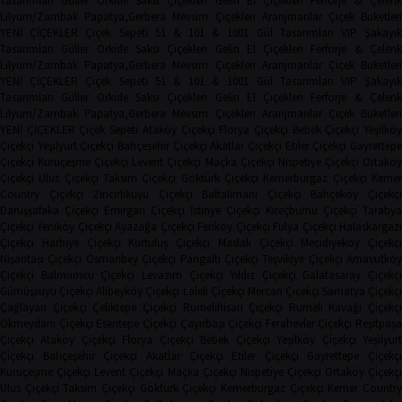
Tasarımları
Güller
Orkide
Saksı Çiçekleri
Gelin El Çiçekleri
Ferforje & Çelen
Lilyum/Zambak
Papatya,Gerbera
Mevsim Çiçekleri
Aranjmanlar
Çiçek Buketler
YENİ ÇİÇEKLER
Çiçek Sepeti
51 & 101 & 1001 Gül Tasarımları
VIP Şakayı
Tasarımları
Güller
Orkide
Saksı Çiçekleri
Gelin El Çiçekleri
Ferforje & Çelen
Lilyum/Zambak
Papatya,Gerbera
Mevsim Çiçekleri
Aranjmanlar
Çiçek Buketler
YENİ ÇİÇEKLER
Çiçek Sepeti
51 & 101 & 1001 Gül Tasarımları
VIP Şakayı
Tasarımları
Güller
Orkide
Saksı Çiçekleri
Gelin El Çiçekleri
Ferforje & Çelen
Lilyum/Zambak
Papatya,Gerbera
Mevsim Çiçekleri
Aranjmanlar
Çiçek Buketler
YENİ ÇİÇEKLER
Çiçek Sepeti
Ataköy Çiçekçi
Florya Çiçekçi
Bebek Çiçekçi
Yeşilkö
Çiçekçi
Yeşilyurt Çiçekçi
Bahçeşehir Çiçekçi
Akatlar Çiçekçi
Etiler Çiçekçi
Gayrettep
Çiçekçi
Kuruçeşme Çiçekçi
Levent Çiçekçi
Maçka Çiçekçi
Nispetiye Çiçekçi
Ortakö
Çiçekçi
Ulus Çiçekçi
Taksim Çiçekçi
Göktürk Çiçekçi
Kemerburgaz Çiçekçi
Keme
Country Çiçekçi
Zincirlikuyu Çiçekçi
Baltalimanı Çiçekçi
Bahçeköy Çiçekç
Darüşşafaka Çiçekçi
Emirgan Çiçekçi
İstinye Çiçekçi
Kireçburnu Çiçekçi
Tarabya
Çiçekçi
Yeniköy Çiçekçi
Ayazağa Çiçekçi
Feriköy Çiçekçi
Fulya Çiçekçi
Halaskargaz
Çiçekçi
Harbiye Çiçekçi
Kurtuluş Çiçekçi
Maslak Çiçekçi
Mecidiyeköy Çiçekçi
Nişantaşı Çiçekçi
Osmanbey Çiçekçi
Pangaltı Çiçekçi
Teşvikiye Çiçekçi
Arnavutköy
Çiçekçi
Balmumcu Çiçekçi
Levazım Çiçekçi
Yıldız Çiçekçi
Galatasaray Çiçekçi
Gümüşsuyu Çiçekçi
Alibeyköy Çiçekçi
Laleli Çiçekçi
Mercan Çiçekçi
Samatya Çiçekç
Çağlayan Çiçekçi
Çeliktepe Çiçekçi
Rumelihisarı Çiçekçi
Rumeli Kavağı Çiçekçi
Okmeydanı Çiçekçi
Esentepe Çiçekçi
Çayırbaşı Çiçekçi
Ferahevler Çiçekçi
Reşitpaşa
Çiçekçi
Ataköy Çiçekçi
Florya Çiçekçi
Bebek Çiçekçi
Yeşilköy Çiçekçi
Yeşilyur
Çiçekçi
Bahçeşehir Çiçekçi
Akatlar Çiçekçi
Etiler Çiçekçi
Gayrettepe Çiçekçi
Kuruçeşme Çiçekçi
Levent Çiçekçi
Maçka Çiçekçi
Nispetiye Çiçekçi
Ortaköy Çiçekç
Ulus Çiçekçi
Taksim Çiçekçi
Göktürk Çiçekçi
Kemerburgaz Çiçekçi
Kemer Countr