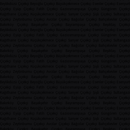
Beylikdüzü Çiçekçi
Beyoğlu Çiçekçi
Büyükçekmece Çiçekçi
Esenler Çiçekçi
Esenyurt
Çiçekçi
Eyüp Çiçekçi
Fatih Çiçekçi
Gaziosmanpaşa Çiçekçi
Güngören Çiçekçi
Kağıthane Çiçekçi
Küçükçekmece Çiçekçi
Sarıyer Çiçekçi
Şişli Çiçekçi
Sultangazi
Çiçekçi
Zeytinburnu Çiçekçi
Avcılar Çiçekçi
Bağcılar Çiçekçi
Bahçelievler Çiçekçi
Bakırköy Çiçekçi
Başakşehir Çiçekçi
Bayrampaşa Çiçekçi
Beşiktaş Çiçekç
Beylikdüzü Çiçekçi
Beyoğlu Çiçekçi
Büyükçekmece Çiçekçi
Esenler Çiçekçi
Esenyurt
Çiçekçi
Eyüp Çiçekçi
Fatih Çiçekçi
Gaziosmanpaşa Çiçekçi
Güngören Çiçekçi
Kağıthane Çiçekçi
Küçükçekmece Çiçekçi
Sarıyer Çiçekçi
Şişli Çiçekçi
Sultangazi
Çiçekçi
Zeytinburnu Çiçekçi
Avcılar Çiçekçi
Bağcılar Çiçekçi
Bahçelievler Çiçekçi
Bakırköy Çiçekçi
Başakşehir Çiçekçi
Bayrampaşa Çiçekçi
Beşiktaş Çiçekç
Beylikdüzü Çiçekçi
Beyoğlu Çiçekçi
Büyükçekmece Çiçekçi
Esenler Çiçekçi
Esenyurt
Çiçekçi
Eyüp Çiçekçi
Fatih Çiçekçi
Gaziosmanpaşa Çiçekçi
Güngören Çiçekçi
Kağıthane Çiçekçi
Küçükçekmece Çiçekçi
Sarıyer Çiçekçi
Şişli Çiçekçi
Sultangazi
Çiçekçi
Zeytinburnu Çiçekçi
Avcılar Çiçekçi
Bağcılar Çiçekçi
Bahçelievler Çiçekçi
Bakırköy Çiçekçi
Başakşehir Çiçekçi
Bayrampaşa Çiçekçi
Beşiktaş Çiçekç
Beylikdüzü Çiçekçi
Beyoğlu Çiçekçi
Büyükçekmece Çiçekçi
Esenler Çiçekçi
Esenyurt
Çiçekçi
Eyüp Çiçekçi
Fatih Çiçekçi
Gaziosmanpaşa Çiçekçi
Güngören Çiçekçi
Kağıthane Çiçekçi
Küçükçekmece Çiçekçi
Sarıyer Çiçekçi
Şişli Çiçekçi
Sultangazi
Çiçekçi
Zeytinburnu Çiçekçi
Avcılar Çiçekçi
Bağcılar Çiçekçi
Bahçelievler Çiçekçi
Bakırköy Çiçekçi
Başakşehir Çiçekçi
Bayrampaşa Çiçekçi
Beşiktaş Çiçekç
Beylikdüzü Çiçekçi
Beyoğlu Çiçekçi
Büyükçekmece Çiçekçi
Esenler Çiçekçi
Esenyurt
Çiçekçi
Eyüp Çiçekçi
Fatih Çiçekçi
Gaziosmanpaşa Çiçekçi
Güngören Çiçekçi
Kağıthane Çiçekçi
Küçükçekmece Çiçekçi
Sarıyer Çiçekçi
Şişli Çiçekçi
Sultangazi
Çiçekçi
Zeytinburnu Çiçekçi
Avcılar Çiçekçi
Bağcılar Çiçekçi
Bahçelievler Çiçekçi
Bakırköy Çiçekçi
Başakşehir Çiçekçi
Bayrampaşa Çiçekçi
Beşiktaş Çiçekç