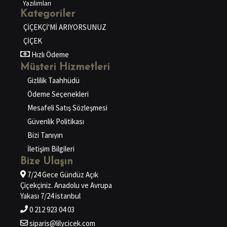
Yazılımları
Kategoriler
ÇİÇEKÇİ'Mİ ARIYORSUNUZ
ÇİÇEK
Hızlı Ödeme
Müşteri Hizmetleri
Gizlilik Taahhüdü
Ödeme Seçenekleri
Mesafeli Satış Sözleşmesi
Güvenlik Politikası
Bizi Tanıyın
İletişim Bilgileri
Bize Ulaşın
7/24 Gece Gündüz Açık
Çiçekçiniz. Anadolu ve Avrupa
Yakası 7/24 istanbul
0 212 923 04 03
siparis@lilycicek.com