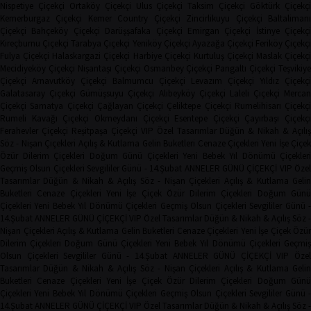
Nispetiye Çiçekçi
Ortaköy Çiçekçi
Ulus Çiçekçi
Taksim Çiçekçi
Göktürk Çiçekç
Kemerburgaz Çiçekçi
Kemer Country Çiçekçi
Zincirlikuyu Çiçekçi
Baltaliman
Çiçekçi
Bahçeköy Çiçekçi
Darüşşafaka Çiçekçi
Emirgan Çiçekçi
İstinye Çiçekçi
Kireçburnu Çiçekçi
Tarabya Çiçekçi
Yeniköy Çiçekçi
Ayazağa Çiçekçi
Feriköy Çiçekç
Fulya Çiçekçi
Halaskargazi Çiçekçi
Harbiye Çiçekçi
Kurtuluş Çiçekçi
Maslak Çiçekç
Mecidiyeköy Çiçekçi
Nişantaşı Çiçekçi
Osmanbey Çiçekçi
Pangaltı Çiçekçi
Teşvikiye
Çiçekçi
Arnavutköy Çiçekçi
Balmumcu Çiçekçi
Levazım Çiçekçi
Yıldız Çiçekçi
Galatasaray Çiçekçi
Gümüşsuyu Çiçekçi
Alibeyköy Çiçekçi
Laleli Çiçekçi
Mercan
Çiçekçi
Samatya Çiçekçi
Çağlayan Çiçekçi
Çeliktepe Çiçekçi
Rumelihisarı Çiçekçi
Rumeli Kavağı Çiçekçi
Okmeydanı Çiçekçi
Esentepe Çiçekçi
Çayırbaşı Çiçekçi
Ferahevler Çiçekçi
Reşitpaşa Çiçekçi
VIP Özel Tasarımlar
Düğün & Nikah & Açılı
Söz - Nişan Çiçekleri
Açılış & Kutlama
Gelin Buketleri
Cenaze Çiçekleri
Yeni İşe Çiçe
Özür Dilerim Çiçekleri
Doğum Günü Çiçekleri
Yeni Bebek
Yıl Dönümü Çiçekleri
Geçmiş Olsun Çiçekleri
Sevgililer Günü - 14.Şubat
ANNELER GÜNÜ ÇİÇEKÇİ
VIP Öze
Tasarımlar
Düğün & Nikah & Açılış
Söz - Nişan Çiçekleri
Açılış & Kutlama
Geli
Buketleri
Cenaze Çiçekleri
Yeni İşe Çiçek
Özür Dilerim Çiçekleri
Doğum Gün
Çiçekleri
Yeni Bebek
Yıl Dönümü Çiçekleri
Geçmiş Olsun Çiçekleri
Sevgililer Günü 
14.Şubat
ANNELER GÜNÜ ÇİÇEKÇİ
VIP Özel Tasarımlar
Düğün & Nikah & Açılış
Söz -
Nişan Çiçekleri
Açılış & Kutlama
Gelin Buketleri
Cenaze Çiçekleri
Yeni İşe Çiçek
Özür
Dilerim Çiçekleri
Doğum Günü Çiçekleri
Yeni Bebek
Yıl Dönümü Çiçekleri
Geçmi
Olsun Çiçekleri
Sevgililer Günü - 14.Şubat
ANNELER GÜNÜ ÇİÇEKÇİ
VIP Öze
Tasarımlar
Düğün & Nikah & Açılış
Söz - Nişan Çiçekleri
Açılış & Kutlama
Geli
Buketleri
Cenaze Çiçekleri
Yeni İşe Çiçek
Özür Dilerim Çiçekleri
Doğum Gün
Çiçekleri
Yeni Bebek
Yıl Dönümü Çiçekleri
Geçmiş Olsun Çiçekleri
Sevgililer Günü 
14.Şubat
ANNELER GÜNÜ ÇİÇEKÇİ
VIP Özel Tasarımlar
Düğün & Nikah & Açılış
Söz -