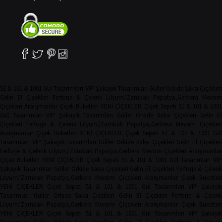
51 & 101 & 1001 Gül Tasarımları
VIP Şakayık Tasarımları
Güller
Orkide
Saksı Çiçekler
Gelin El Çiçekleri
Ferforje & Çelenk
Lilyum/Zambak
Papatya,Gerbera
Mevsim
Çiçekleri
Aranjmanlar
Çiçek Buketleri
YENİ ÇİÇEKLER
Çiçek Sepeti
51 & 101 & 100
Gül Tasarımları
VIP Şakayık Tasarımları
Güller
Orkide
Saksı Çiçekleri
Gelin El
Çiçekleri
Ferforje & Çelenk
Lilyum/Zambak
Papatya,Gerbera
Mevsim Çiçekler
Aranjmanlar
Çiçek Buketleri
YENİ ÇİÇEKLER
Çiçek Sepeti
51 & 101 & 1001 Gü
Tasarımları
VIP Şakayık Tasarımları
Güller
Orkide
Saksı Çiçekleri
Gelin El Çiçekler
Ferforje & Çelenk
Lilyum/Zambak
Papatya,Gerbera
Mevsim Çiçekleri
Aranjmanla
Çiçek Buketleri
YENİ ÇİÇEKLER
Çiçek Sepeti
51 & 101 & 1001 Gül Tasarımları
VIP
Şakayık Tasarımları
Güller
Orkide
Saksı Çiçekleri
Gelin El Çiçekleri
Ferforje & Çelen
Lilyum/Zambak
Papatya,Gerbera
Mevsim Çiçekleri
Aranjmanlar
Çiçek Buketler
YENİ ÇİÇEKLER
Çiçek Sepeti
51 & 101 & 1001 Gül Tasarımları
VIP Şakayı
Tasarımları
Güller
Orkide
Saksı Çiçekleri
Gelin El Çiçekleri
Ferforje & Çelen
Lilyum/Zambak
Papatya,Gerbera
Mevsim Çiçekleri
Aranjmanlar
Çiçek Buketler
YENİ ÇİÇEKLER
Çiçek Sepeti
51 & 101 & 1001 Gül Tasarımları
VIP Şakayı