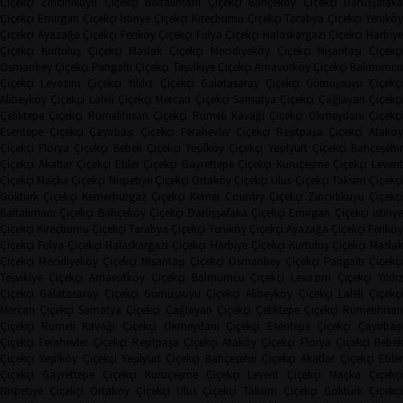
Çiçekçi
Zincirlikuyu Çiçekçi
Baltalimanı Çiçekçi
Bahçeköy Çiçekçi
Darüşşafak
Çiçekçi
Emirgan Çiçekçi
İstinye Çiçekçi
Kireçburnu Çiçekçi
Tarabya Çiçekçi
Yenikö
Çiçekçi
Ayazağa Çiçekçi
Feriköy Çiçekçi
Fulya Çiçekçi
Halaskargazi Çiçekçi
Harbiy
Çiçekçi
Kurtuluş Çiçekçi
Maslak Çiçekçi
Mecidiyeköy Çiçekçi
Nişantaşı Çiçekçi
Osmanbey Çiçekçi
Pangaltı Çiçekçi
Teşvikiye Çiçekçi
Arnavutköy Çiçekçi
Balmumcu
Çiçekçi
Levazım Çiçekçi
Yıldız Çiçekçi
Galatasaray Çiçekçi
Gümüşsuyu Çiçekçi
Alibeyköy Çiçekçi
Laleli Çiçekçi
Mercan Çiçekçi
Samatya Çiçekçi
Çağlayan Çiçekç
Çeliktepe Çiçekçi
Rumelihisarı Çiçekçi
Rumeli Kavağı Çiçekçi
Okmeydanı Çiçekçi
Esentepe Çiçekçi
Çayırbaşı Çiçekçi
Ferahevler Çiçekçi
Reşitpaşa Çiçekçi
Ataköy
Çiçekçi
Florya Çiçekçi
Bebek Çiçekçi
Yeşilköy Çiçekçi
Yeşilyurt Çiçekçi
Bahçeşehi
Çiçekçi
Akatlar Çiçekçi
Etiler Çiçekçi
Gayrettepe Çiçekçi
Kuruçeşme Çiçekçi
Leven
Çiçekçi
Maçka Çiçekçi
Nispetiye Çiçekçi
Ortaköy Çiçekçi
Ulus Çiçekçi
Taksim Çiçekç
Göktürk Çiçekçi
Kemerburgaz Çiçekçi
Kemer Country Çiçekçi
Zincirlikuyu Çiçekçi
Baltalimanı Çiçekçi
Bahçeköy Çiçekçi
Darüşşafaka Çiçekçi
Emirgan Çiçekçi
İstinye
Çiçekçi
Kireçburnu Çiçekçi
Tarabya Çiçekçi
Yeniköy Çiçekçi
Ayazağa Çiçekçi
Ferikö
Çiçekçi
Fulya Çiçekçi
Halaskargazi Çiçekçi
Harbiye Çiçekçi
Kurtuluş Çiçekçi
Masla
Çiçekçi
Mecidiyeköy Çiçekçi
Nişantaşı Çiçekçi
Osmanbey Çiçekçi
Pangaltı Çiçekçi
Teşvikiye Çiçekçi
Arnavutköy Çiçekçi
Balmumcu Çiçekçi
Levazım Çiçekçi
Yıldız
Çiçekçi
Galatasaray Çiçekçi
Gümüşsuyu Çiçekçi
Alibeyköy Çiçekçi
Laleli Çiçekçi
Mercan Çiçekçi
Samatya Çiçekçi
Çağlayan Çiçekçi
Çeliktepe Çiçekçi
Rumelihisarı
Çiçekçi
Rumeli Kavağı Çiçekçi
Okmeydanı Çiçekçi
Esentepe Çiçekçi
Çayırbaşı
Çiçekçi
Ferahevler Çiçekçi
Reşitpaşa Çiçekçi
Ataköy Çiçekçi
Florya Çiçekçi
Bebe
Çiçekçi
Yeşilköy Çiçekçi
Yeşilyurt Çiçekçi
Bahçeşehir Çiçekçi
Akatlar Çiçekçi
Etile
Çiçekçi
Gayrettepe Çiçekçi
Kuruçeşme Çiçekçi
Levent Çiçekçi
Maçka Çiçekçi
Nispetiye Çiçekçi
Ortaköy Çiçekçi
Ulus Çiçekçi
Taksim Çiçekçi
Göktürk Çiçekç