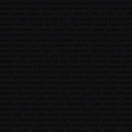
Nişan Çiçekleri
Açılış & Kutlama
Gelin Buketleri
Cenaze Çiçekleri
Yeni İşe Çiçek
Özür
Dilerim Çiçekleri
Doğum Günü Çiçekleri
Yeni Bebek
Yıl Dönümü Çiçekleri
Geçmi
Olsun Çiçekleri
Sevgililer Günü - 14.Şubat
ANNELER GÜNÜ ÇİÇEKÇİ
VIP Öze
Tasarımlar
Düğün & Nikah & Açılış
Söz - Nişan Çiçekleri
Açılış & Kutlama
Geli
Buketleri
Cenaze Çiçekleri
Yeni İşe Çiçek
Özür Dilerim Çiçekleri
Doğum Gün
Çiçekleri
Yeni Bebek
Yıl Dönümü Çiçekleri
Geçmiş Olsun Çiçekleri
Sevgililer Günü 
14.Şubat
ANNELER GÜNÜ ÇİÇEKÇİ
VIP Özel Tasarımlar
Düğün & Nikah & Açılış
Söz -
Nişan Çiçekleri
Açılış & Kutlama
Gelin Buketleri
Cenaze Çiçekleri
Yeni İşe Çiçek
Özür
Dilerim Çiçekleri
Doğum Günü Çiçekleri
Yeni Bebek
Yıl Dönümü Çiçekleri
Geçmi
Olsun Çiçekleri
Sevgililer Günü - 14.Şubat
ANNELER GÜNÜ ÇİÇEKÇİ
VIP Öze
Tasarımlar
Düğün & Nikah & Açılış
Söz - Nişan Çiçekleri
Açılış & Kutlama
Geli
Buketleri
Cenaze Çiçekleri
Yeni İşe Çiçek
Özür Dilerim Çiçekleri
Doğum Gün
Çiçekleri
Yeni Bebek
Yıl Dönümü Çiçekleri
Geçmiş Olsun Çiçekleri
Sevgililer Günü 
14.Şubat
ANNELER GÜNÜ ÇİÇEKÇİ
Avcılar Çiçekçi
Bağcılar Çiçekçi
Bahçelievler
Çiçekçi
Bakırköy Çiçekçi
Başakşehir Çiçekçi
Bayrampaşa Çiçekçi
Beşiktaş Çiçekçi
Beylikdüzü Çiçekçi
Beyoğlu Çiçekçi
Büyükçekmece Çiçekçi
Esenler Çiçekçi
Esenyurt
Çiçekçi
Eyüp Çiçekçi
Fatih Çiçekçi
Gaziosmanpaşa Çiçekçi
Güngören Çiçekçi
Kağıthane Çiçekçi
Küçükçekmece Çiçekçi
Sarıyer Çiçekçi
Şişli Çiçekçi
Sultangazi
Çiçekçi
Zeytinburnu Çiçekçi
Avcılar Çiçekçi
Bağcılar Çiçekçi
Bahçelievler Çiçekçi
Bakırköy Çiçekçi
Başakşehir Çiçekçi
Bayrampaşa Çiçekçi
Beşiktaş Çiçekç
Beylikdüzü Çiçekçi
Beyoğlu Çiçekçi
Büyükçekmece Çiçekçi
Esenler Çiçekçi
Esenyurt
Çiçekçi
Eyüp Çiçekçi
Fatih Çiçekçi
Gaziosmanpaşa Çiçekçi
Güngören Çiçekçi
Kağıthane Çiçekçi
Küçükçekmece Çiçekçi
Sarıyer Çiçekçi
Şişli Çiçekçi
Sultangazi
Çiçekçi
Zeytinburnu Çiçekçi
Avcılar Çiçekçi
Bağcılar Çiçekçi
Bahçelievler Çiçekçi
Bakırköy Çiçekçi
Başakşehir Çiçekçi
Bayrampaşa Çiçekçi
Beşiktaş Çiçekç