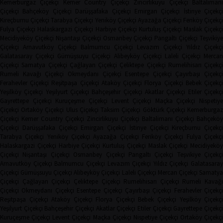
Kemerburgaz Çiçekçi
Kemer Country Çiçekçi
Zincirlikuyu Çiçekçi
Baltaliman
Çiçekçi
Bahçeköy Çiçekçi
Darüşşafaka Çiçekçi
Emirgan Çiçekçi
İstinye Çiçekçi
Kireçburnu Çiçekçi
Tarabya Çiçekçi
Yeniköy Çiçekçi
Ayazağa Çiçekçi
Feriköy Çiçekç
Fulya Çiçekçi
Halaskargazi Çiçekçi
Harbiye Çiçekçi
Kurtuluş Çiçekçi
Maslak Çiçekç
Mecidiyeköy Çiçekçi
Nişantaşı Çiçekçi
Osmanbey Çiçekçi
Pangaltı Çiçekçi
Teşvikiye
Çiçekçi
Arnavutköy Çiçekçi
Balmumcu Çiçekçi
Levazım Çiçekçi
Yıldız Çiçekçi
Galatasaray Çiçekçi
Gümüşsuyu Çiçekçi
Alibeyköy Çiçekçi
Laleli Çiçekçi
Mercan
Çiçekçi
Samatya Çiçekçi
Çağlayan Çiçekçi
Çeliktepe Çiçekçi
Rumelihisarı Çiçekçi
Rumeli Kavağı Çiçekçi
Okmeydanı Çiçekçi
Esentepe Çiçekçi
Çayırbaşı Çiçekçi
Ferahevler Çiçekçi
Reşitpaşa Çiçekçi
Ataköy Çiçekçi
Florya Çiçekçi
Bebek Çiçekç
Yeşilköy Çiçekçi
Yeşilyurt Çiçekçi
Bahçeşehir Çiçekçi
Akatlar Çiçekçi
Etiler Çiçekç
Gayrettepe Çiçekçi
Kuruçeşme Çiçekçi
Levent Çiçekçi
Maçka Çiçekçi
Nispetiye
Çiçekçi
Ortaköy Çiçekçi
Ulus Çiçekçi
Taksim Çiçekçi
Göktürk Çiçekçi
Kemerburga
Çiçekçi
Kemer Country Çiçekçi
Zincirlikuyu Çiçekçi
Baltalimanı Çiçekçi
Bahçeköy
Çiçekçi
Darüşşafaka Çiçekçi
Emirgan Çiçekçi
İstinye Çiçekçi
Kireçburnu Çiçekçi
Tarabya Çiçekçi
Yeniköy Çiçekçi
Ayazağa Çiçekçi
Feriköy Çiçekçi
Fulya Çiçekç
Halaskargazi Çiçekçi
Harbiye Çiçekçi
Kurtuluş Çiçekçi
Maslak Çiçekçi
Mecidiyeköy
Çiçekçi
Nişantaşı Çiçekçi
Osmanbey Çiçekçi
Pangaltı Çiçekçi
Teşvikiye Çiçekçi
Arnavutköy Çiçekçi
Balmumcu Çiçekçi
Levazım Çiçekçi
Yıldız Çiçekçi
Galatasaray
Çiçekçi
Gümüşsuyu Çiçekçi
Alibeyköy Çiçekçi
Laleli Çiçekçi
Mercan Çiçekçi
Samaty
Çiçekçi
Çağlayan Çiçekçi
Çeliktepe Çiçekçi
Rumelihisarı Çiçekçi
Rumeli Kavağı
Çiçekçi
Okmeydanı Çiçekçi
Esentepe Çiçekçi
Çayırbaşı Çiçekçi
Ferahevler Çiçekçi
Reşitpaşa Çiçekçi
Ataköy Çiçekçi
Florya Çiçekçi
Bebek Çiçekçi
Yeşilköy Çiçekç
Yeşilyurt Çiçekçi
Bahçeşehir Çiçekçi
Akatlar Çiçekçi
Etiler Çiçekçi
Gayrettepe Çiçekç
Kuruçeşme Çiçekçi
Levent Çiçekçi
Maçka Çiçekçi
Nispetiye Çiçekçi
Ortaköy Çiçekç