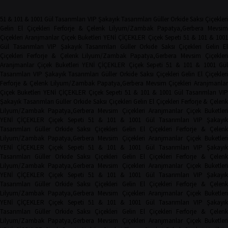
51 & 101 & 1001 Gül Tasarımları
VIP Şakayık Tasarımları
Güller
Orkide
Saksı Çiçekler
Gelin El Çiçekleri
Ferforje & Çelenk
Lilyum/Zambak
Papatya,Gerbera
Mevsim
Çiçekleri
Aranjmanlar
Çiçek Buketleri
YENİ ÇİÇEKLER
Çiçek Sepeti
51 & 101 & 100
Gül Tasarımları
VIP Şakayık Tasarımları
Güller
Orkide
Saksı Çiçekleri
Gelin El
Çiçekleri
Ferforje & Çelenk
Lilyum/Zambak
Papatya,Gerbera
Mevsim Çiçekler
Aranjmanlar
Çiçek Buketleri
YENİ ÇİÇEKLER
Çiçek Sepeti
51 & 101 & 1001 Gü
Tasarımları
VIP Şakayık Tasarımları
Güller
Orkide
Saksı Çiçekleri
Gelin El Çiçekler
Ferforje & Çelenk
Lilyum/Zambak
Papatya,Gerbera
Mevsim Çiçekleri
Aranjmanla
Çiçek Buketleri
YENİ ÇİÇEKLER
Çiçek Sepeti
51 & 101 & 1001 Gül Tasarımları
VIP
Şakayık Tasarımları
Güller
Orkide
Saksı Çiçekleri
Gelin El Çiçekleri
Ferforje & Çelen
Lilyum/Zambak
Papatya,Gerbera
Mevsim Çiçekleri
Aranjmanlar
Çiçek Buketler
YENİ ÇİÇEKLER
Çiçek Sepeti
51 & 101 & 1001 Gül Tasarımları
VIP Şakayı
Tasarımları
Güller
Orkide
Saksı Çiçekleri
Gelin El Çiçekleri
Ferforje & Çelen
Lilyum/Zambak
Papatya,Gerbera
Mevsim Çiçekleri
Aranjmanlar
Çiçek Buketler
YENİ ÇİÇEKLER
Çiçek Sepeti
51 & 101 & 1001 Gül Tasarımları
VIP Şakayı
Tasarımları
Güller
Orkide
Saksı Çiçekleri
Gelin El Çiçekleri
Ferforje & Çelen
Lilyum/Zambak
Papatya,Gerbera
Mevsim Çiçekleri
Aranjmanlar
Çiçek Buketler
YENİ ÇİÇEKLER
Çiçek Sepeti
51 & 101 & 1001 Gül Tasarımları
VIP Şakayı
Tasarımları
Güller
Orkide
Saksı Çiçekleri
Gelin El Çiçekleri
Ferforje & Çelen
Lilyum/Zambak
Papatya,Gerbera
Mevsim Çiçekleri
Aranjmanlar
Çiçek Buketler
YENİ ÇİÇEKLER
Çiçek Sepeti
51 & 101 & 1001 Gül Tasarımları
VIP Şakayı
Tasarımları
Güller
Orkide
Saksı Çiçekleri
Gelin El Çiçekleri
Ferforje & Çelen
Lilyum/Zambak
Papatya,Gerbera
Mevsim Çiçekleri
Aranjmanlar
Çiçek Buketler