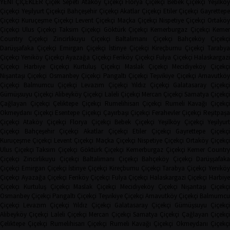
YENİ ÇİÇEKLER
Çiçek Sepeti
Ataköy Çiçekçi
Florya Çiçekçi
Bebek Çiçekçi
Yeşilkö
Çiçekçi
Yeşilyurt Çiçekçi
Bahçeşehir Çiçekçi
Akatlar Çiçekçi
Etiler Çiçekçi
Gayrettep
Çiçekçi
Kuruçeşme Çiçekçi
Levent Çiçekçi
Maçka Çiçekçi
Nispetiye Çiçekçi
Ortakö
Çiçekçi
Ulus Çiçekçi
Taksim Çiçekçi
Göktürk Çiçekçi
Kemerburgaz Çiçekçi
Keme
Country Çiçekçi
Zincirlikuyu Çiçekçi
Baltalimanı Çiçekçi
Bahçeköy Çiçekç
Darüşşafaka Çiçekçi
Emirgan Çiçekçi
İstinye Çiçekçi
Kireçburnu Çiçekçi
Tarabya
Çiçekçi
Yeniköy Çiçekçi
Ayazağa Çiçekçi
Feriköy Çiçekçi
Fulya Çiçekçi
Halaskargaz
Çiçekçi
Harbiye Çiçekçi
Kurtuluş Çiçekçi
Maslak Çiçekçi
Mecidiyeköy Çiçekçi
Nişantaşı Çiçekçi
Osmanbey Çiçekçi
Pangaltı Çiçekçi
Teşvikiye Çiçekçi
Arnavutköy
Çiçekçi
Balmumcu Çiçekçi
Levazım Çiçekçi
Yıldız Çiçekçi
Galatasaray Çiçekçi
Gümüşsuyu Çiçekçi
Alibeyköy Çiçekçi
Laleli Çiçekçi
Mercan Çiçekçi
Samatya Çiçekç
Çağlayan Çiçekçi
Çeliktepe Çiçekçi
Rumelihisarı Çiçekçi
Rumeli Kavağı Çiçekçi
Okmeydanı Çiçekçi
Esentepe Çiçekçi
Çayırbaşı Çiçekçi
Ferahevler Çiçekçi
Reşitpaşa
Çiçekçi
Ataköy Çiçekçi
Florya Çiçekçi
Bebek Çiçekçi
Yeşilköy Çiçekçi
Yeşilyur
Çiçekçi
Bahçeşehir Çiçekçi
Akatlar Çiçekçi
Etiler Çiçekçi
Gayrettepe Çiçekçi
Kuruçeşme Çiçekçi
Levent Çiçekçi
Maçka Çiçekçi
Nispetiye Çiçekçi
Ortaköy Çiçekç
Ulus Çiçekçi
Taksim Çiçekçi
Göktürk Çiçekçi
Kemerburgaz Çiçekçi
Kemer Countr
Çiçekçi
Zincirlikuyu Çiçekçi
Baltalimanı Çiçekçi
Bahçeköy Çiçekçi
Darüşşafak
Çiçekçi
Emirgan Çiçekçi
İstinye Çiçekçi
Kireçburnu Çiçekçi
Tarabya Çiçekçi
Yenikö
Çiçekçi
Ayazağa Çiçekçi
Feriköy Çiçekçi
Fulya Çiçekçi
Halaskargazi Çiçekçi
Harbiy
Çiçekçi
Kurtuluş Çiçekçi
Maslak Çiçekçi
Mecidiyeköy Çiçekçi
Nişantaşı Çiçekçi
Osmanbey Çiçekçi
Pangaltı Çiçekçi
Teşvikiye Çiçekçi
Arnavutköy Çiçekçi
Balmumcu
Çiçekçi
Levazım Çiçekçi
Yıldız Çiçekçi
Galatasaray Çiçekçi
Gümüşsuyu Çiçekçi
Alibeyköy Çiçekçi
Laleli Çiçekçi
Mercan Çiçekçi
Samatya Çiçekçi
Çağlayan Çiçekç
Çeliktepe Çiçekçi
Rumelihisarı Çiçekçi
Rumeli Kavağı Çiçekçi
Okmeydanı Çiçekçi