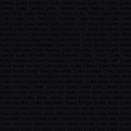
Çeliktepe Çiçekçi
Rumelihisarı Çiçekçi
Rumeli Kavağı Çiçekçi
Okmeydanı Çiçekçi
Esentepe Çiçekçi
Çayırbaşı Çiçekçi
Ferahevler Çiçekçi
Reşitpaşa Çiçekçi
Ataköy
Çiçekçi
Florya Çiçekçi
Bebek Çiçekçi
Yeşilköy Çiçekçi
Yeşilyurt Çiçekçi
Bahçeşehi
Çiçekçi
Akatlar Çiçekçi
Etiler Çiçekçi
Gayrettepe Çiçekçi
Kuruçeşme Çiçekçi
Leven
Çiçekçi
Maçka Çiçekçi
Nispetiye Çiçekçi
Ortaköy Çiçekçi
Ulus Çiçekçi
Taksim Çiçekç
Göktürk Çiçekçi
Kemerburgaz Çiçekçi
Kemer Country Çiçekçi
Zincirlikuyu Çiçekçi
Baltalimanı Çiçekçi
Bahçeköy Çiçekçi
Darüşşafaka Çiçekçi
Emirgan Çiçekçi
İstinye
Çiçekçi
Kireçburnu Çiçekçi
Tarabya Çiçekçi
Yeniköy Çiçekçi
Ayazağa Çiçekçi
Ferikö
Çiçekçi
Fulya Çiçekçi
Halaskargazi Çiçekçi
Harbiye Çiçekçi
Kurtuluş Çiçekçi
Masla
Çiçekçi
Mecidiyeköy Çiçekçi
Nişantaşı Çiçekçi
Osmanbey Çiçekçi
Pangaltı Çiçekçi
Teşvikiye Çiçekçi
Arnavutköy Çiçekçi
Balmumcu Çiçekçi
Levazım Çiçekçi
Yıldız
Çiçekçi
Galatasaray Çiçekçi
Gümüşsuyu Çiçekçi
Alibeyköy Çiçekçi
Laleli Çiçekçi
Mercan Çiçekçi
Samatya Çiçekçi
Çağlayan Çiçekçi
Çeliktepe Çiçekçi
Rumelihisarı
Çiçekçi
Rumeli Kavağı Çiçekçi
Okmeydanı Çiçekçi
Esentepe Çiçekçi
Çayırbaşı
Çiçekçi
Ferahevler Çiçekçi
Reşitpaşa Çiçekçi
Ataköy Çiçekçi
Florya Çiçekçi
Bebe
Çiçekçi
Yeşilköy Çiçekçi
Yeşilyurt Çiçekçi
Bahçeşehir Çiçekçi
Akatlar Çiçekçi
Etile
Çiçekçi
Gayrettepe Çiçekçi
Kuruçeşme Çiçekçi
Levent Çiçekçi
Maçka Çiçekçi
Nispetiye Çiçekçi
Ortaköy Çiçekçi
Ulus Çiçekçi
Taksim Çiçekçi
Göktürk Çiçekç
Kemerburgaz Çiçekçi
Kemer Country Çiçekçi
Zincirlikuyu Çiçekçi
Baltaliman
Çiçekçi
Bahçeköy Çiçekçi
Darüşşafaka Çiçekçi
Emirgan Çiçekçi
İstinye Çiçekçi
Kireçburnu Çiçekçi
Tarabya Çiçekçi
Yeniköy Çiçekçi
Ayazağa Çiçekçi
Feriköy Çiçekç
Fulya Çiçekçi
Halaskargazi Çiçekçi
Harbiye Çiçekçi
Kurtuluş Çiçekçi
Maslak Çiçekç
Mecidiyeköy Çiçekçi
Nişantaşı Çiçekçi
Osmanbey Çiçekçi
Pangaltı Çiçekçi
Teşvikiye
Çiçekçi
Arnavutköy Çiçekçi
Balmumcu Çiçekçi
Levazım Çiçekçi
Yıldız Çiçekçi
Galatasaray Çiçekçi
Gümüşsuyu Çiçekçi
Alibeyköy Çiçekçi
Laleli Çiçekçi
Mercan