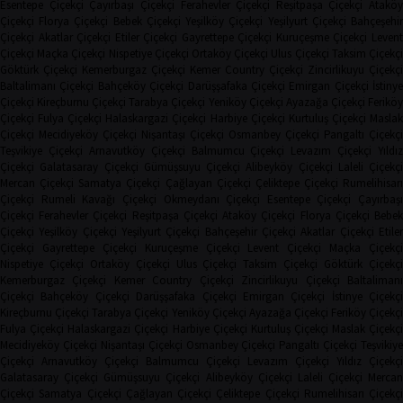
Esentepe Çiçekçi
Çayırbaşı Çiçekçi
Ferahevler Çiçekçi
Reşitpaşa Çiçekçi
Ataköy
Çiçekçi
Florya Çiçekçi
Bebek Çiçekçi
Yeşilköy Çiçekçi
Yeşilyurt Çiçekçi
Bahçeşehi
Çiçekçi
Akatlar Çiçekçi
Etiler Çiçekçi
Gayrettepe Çiçekçi
Kuruçeşme Çiçekçi
Leven
Çiçekçi
Maçka Çiçekçi
Nispetiye Çiçekçi
Ortaköy Çiçekçi
Ulus Çiçekçi
Taksim Çiçekç
Göktürk Çiçekçi
Kemerburgaz Çiçekçi
Kemer Country Çiçekçi
Zincirlikuyu Çiçekçi
Baltalimanı Çiçekçi
Bahçeköy Çiçekçi
Darüşşafaka Çiçekçi
Emirgan Çiçekçi
İstinye
Çiçekçi
Kireçburnu Çiçekçi
Tarabya Çiçekçi
Yeniköy Çiçekçi
Ayazağa Çiçekçi
Ferikö
Çiçekçi
Fulya Çiçekçi
Halaskargazi Çiçekçi
Harbiye Çiçekçi
Kurtuluş Çiçekçi
Masla
Çiçekçi
Mecidiyeköy Çiçekçi
Nişantaşı Çiçekçi
Osmanbey Çiçekçi
Pangaltı Çiçekçi
Teşvikiye Çiçekçi
Arnavutköy Çiçekçi
Balmumcu Çiçekçi
Levazım Çiçekçi
Yıldız
Çiçekçi
Galatasaray Çiçekçi
Gümüşsuyu Çiçekçi
Alibeyköy Çiçekçi
Laleli Çiçekçi
Mercan Çiçekçi
Samatya Çiçekçi
Çağlayan Çiçekçi
Çeliktepe Çiçekçi
Rumelihisarı
Çiçekçi
Rumeli Kavağı Çiçekçi
Okmeydanı Çiçekçi
Esentepe Çiçekçi
Çayırbaşı
Çiçekçi
Ferahevler Çiçekçi
Reşitpaşa Çiçekçi
Ataköy Çiçekçi
Florya Çiçekçi
Bebe
Çiçekçi
Yeşilköy Çiçekçi
Yeşilyurt Çiçekçi
Bahçeşehir Çiçekçi
Akatlar Çiçekçi
Etile
Çiçekçi
Gayrettepe Çiçekçi
Kuruçeşme Çiçekçi
Levent Çiçekçi
Maçka Çiçekçi
Nispetiye Çiçekçi
Ortaköy Çiçekçi
Ulus Çiçekçi
Taksim Çiçekçi
Göktürk Çiçekç
Kemerburgaz Çiçekçi
Kemer Country Çiçekçi
Zincirlikuyu Çiçekçi
Baltaliman
Çiçekçi
Bahçeköy Çiçekçi
Darüşşafaka Çiçekçi
Emirgan Çiçekçi
İstinye Çiçekçi
Kireçburnu Çiçekçi
Tarabya Çiçekçi
Yeniköy Çiçekçi
Ayazağa Çiçekçi
Feriköy Çiçekç
Fulya Çiçekçi
Halaskargazi Çiçekçi
Harbiye Çiçekçi
Kurtuluş Çiçekçi
Maslak Çiçekç
Mecidiyeköy Çiçekçi
Nişantaşı Çiçekçi
Osmanbey Çiçekçi
Pangaltı Çiçekçi
Teşvikiye
Çiçekçi
Arnavutköy Çiçekçi
Balmumcu Çiçekçi
Levazım Çiçekçi
Yıldız Çiçekçi
Galatasaray Çiçekçi
Gümüşsuyu Çiçekçi
Alibeyköy Çiçekçi
Laleli Çiçekçi
Mercan
Çiçekçi
Samatya Çiçekçi
Çağlayan Çiçekçi
Çeliktepe Çiçekçi
Rumelihisarı Çiçekçi