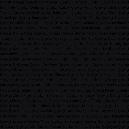
Rumeli Kavağı Çiçekçi
Okmeydanı Çiçekçi
Esentepe Çiçekçi
Çayırbaşı Çiçekçi
Ferahevler Çiçekçi
Reşitpaşa Çiçekçi
Ataköy Çiçekçi
Florya Çiçekçi
Bebek Çiçekç
Yeşilköy Çiçekçi
Yeşilyurt Çiçekçi
Bahçeşehir Çiçekçi
Akatlar Çiçekçi
Etiler Çiçekç
Gayrettepe Çiçekçi
Kuruçeşme Çiçekçi
Levent Çiçekçi
Maçka Çiçekçi
Nispetiye
Çiçekçi
Ortaköy Çiçekçi
Ulus Çiçekçi
Taksim Çiçekçi
Göktürk Çiçekçi
Kemerburga
Çiçekçi
Kemer Country Çiçekçi
Zincirlikuyu Çiçekçi
Baltalimanı Çiçekçi
Bahçeköy
Çiçekçi
Darüşşafaka Çiçekçi
Emirgan Çiçekçi
İstinye Çiçekçi
Kireçburnu Çiçekçi
Tarabya Çiçekçi
Yeniköy Çiçekçi
Ayazağa Çiçekçi
Feriköy Çiçekçi
Fulya Çiçekç
Halaskargazi Çiçekçi
Harbiye Çiçekçi
Kurtuluş Çiçekçi
Maslak Çiçekçi
Mecidiyeköy
Çiçekçi
Nişantaşı Çiçekçi
Osmanbey Çiçekçi
Pangaltı Çiçekçi
Teşvikiye Çiçekçi
Arnavutköy Çiçekçi
Balmumcu Çiçekçi
Levazım Çiçekçi
Yıldız Çiçekçi
Galatasaray
Çiçekçi
Gümüşsuyu Çiçekçi
Alibeyköy Çiçekçi
Laleli Çiçekçi
Mercan Çiçekçi
Samaty
Çiçekçi
Çağlayan Çiçekçi
Çeliktepe Çiçekçi
Rumelihisarı Çiçekçi
Rumeli Kavağı
Çiçekçi
Okmeydanı Çiçekçi
Esentepe Çiçekçi
Çayırbaşı Çiçekçi
Ferahevler Çiçekçi
Reşitpaşa Çiçekçi
Ataköy Çiçekçi
Florya Çiçekçi
Bebek Çiçekçi
Yeşilköy Çiçekç
Yeşilyurt Çiçekçi
Bahçeşehir Çiçekçi
Akatlar Çiçekçi
Etiler Çiçekçi
Gayrettepe Çiçekç
Kuruçeşme Çiçekçi
Levent Çiçekçi
Maçka Çiçekçi
Nispetiye Çiçekçi
Ortaköy Çiçekç
Ulus Çiçekçi
Taksim Çiçekçi
Göktürk Çiçekçi
Kemerburgaz Çiçekçi
Kemer Countr
Çiçekçi
Zincirlikuyu Çiçekçi
Baltalimanı Çiçekçi
Bahçeköy Çiçekçi
Darüşşafak
Çiçekçi
Emirgan Çiçekçi
İstinye Çiçekçi
Kireçburnu Çiçekçi
Tarabya Çiçekçi
Yenikö
Çiçekçi
Ayazağa Çiçekçi
Feriköy Çiçekçi
Fulya Çiçekçi
Halaskargazi Çiçekçi
Harbiy
Çiçekçi
Kurtuluş Çiçekçi
Maslak Çiçekçi
Mecidiyeköy Çiçekçi
Nişantaşı Çiçekçi
Osmanbey Çiçekçi
Pangaltı Çiçekçi
Teşvikiye Çiçekçi
Arnavutköy Çiçekçi
Balmumcu
Çiçekçi
Levazım Çiçekçi
Yıldız Çiçekçi
Galatasaray Çiçekçi
Gümüşsuyu Çiçekçi
Alibeyköy Çiçekçi
Laleli Çiçekçi
Mercan Çiçekçi
Samatya Çiçekçi
Çağlayan Çiçekç