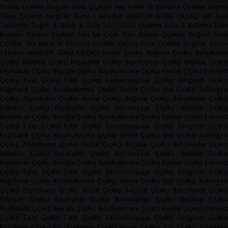
Dilerim Çiçekleri
Doğum Günü Çiçekleri
Yeni Bebek
Yıl Dönümü Çiçekleri
Geçmi
Olsun Çiçekleri
Sevgililer Günü - 14.Şubat
ANNELER GÜNÜ ÇİÇEKÇİ
VIP Öze
Tasarımlar
Düğün & Nikah & Açılış
Söz - Nişan Çiçekleri
Açılış & Kutlama
Geli
Buketleri
Cenaze Çiçekleri
Yeni İşe Çiçek
Özür Dilerim Çiçekleri
Doğum Gün
Çiçekleri
Yeni Bebek
Yıl Dönümü Çiçekleri
Geçmiş Olsun Çiçekleri
Sevgililer Günü 
14.Şubat
ANNELER GÜNÜ ÇİÇEKÇİ
Avcılar Çiçekçi
Bağcılar Çiçekçi
Bahçelievler
Çiçekçi
Bakırköy Çiçekçi
Başakşehir Çiçekçi
Bayrampaşa Çiçekçi
Beşiktaş Çiçekçi
Beylikdüzü Çiçekçi
Beyoğlu Çiçekçi
Büyükçekmece Çiçekçi
Esenler Çiçekçi
Esenyurt
Çiçekçi
Eyüp Çiçekçi
Fatih Çiçekçi
Gaziosmanpaşa Çiçekçi
Güngören Çiçekçi
Kağıthane Çiçekçi
Küçükçekmece Çiçekçi
Sarıyer Çiçekçi
Şişli Çiçekçi
Sultangazi
Çiçekçi
Zeytinburnu Çiçekçi
Avcılar Çiçekçi
Bağcılar Çiçekçi
Bahçelievler Çiçekçi
Bakırköy Çiçekçi
Başakşehir Çiçekçi
Bayrampaşa Çiçekçi
Beşiktaş Çiçekç
Beylikdüzü Çiçekçi
Beyoğlu Çiçekçi
Büyükçekmece Çiçekçi
Esenler Çiçekçi
Esenyurt
Çiçekçi
Eyüp Çiçekçi
Fatih Çiçekçi
Gaziosmanpaşa Çiçekçi
Güngören Çiçekçi
Kağıthane Çiçekçi
Küçükçekmece Çiçekçi
Sarıyer Çiçekçi
Şişli Çiçekçi
Sultangazi
Çiçekçi
Zeytinburnu Çiçekçi
Avcılar Çiçekçi
Bağcılar Çiçekçi
Bahçelievler Çiçekçi
Bakırköy Çiçekçi
Başakşehir Çiçekçi
Bayrampaşa Çiçekçi
Beşiktaş Çiçekç
Beylikdüzü Çiçekçi
Beyoğlu Çiçekçi
Büyükçekmece Çiçekçi
Esenler Çiçekçi
Esenyurt
Çiçekçi
Eyüp Çiçekçi
Fatih Çiçekçi
Gaziosmanpaşa Çiçekçi
Güngören Çiçekçi
Kağıthane Çiçekçi
Küçükçekmece Çiçekçi
Sarıyer Çiçekçi
Şişli Çiçekçi
Sultangazi
Çiçekçi
Zeytinburnu Çiçekçi
Avcılar Çiçekçi
Bağcılar Çiçekçi
Bahçelievler Çiçekçi
Bakırköy Çiçekçi
Başakşehir Çiçekçi
Bayrampaşa Çiçekçi
Beşiktaş Çiçekç
Beylikdüzü Çiçekçi
Beyoğlu Çiçekçi
Büyükçekmece Çiçekçi
Esenler Çiçekçi
Esenyurt
Çiçekçi
Eyüp Çiçekçi
Fatih Çiçekçi
Gaziosmanpaşa Çiçekçi
Güngören Çiçekçi
Kağıthane Çiçekçi
Küçükçekmece Çiçekçi
Sarıyer Çiçekçi
Şişli Çiçekçi
Sultangazi