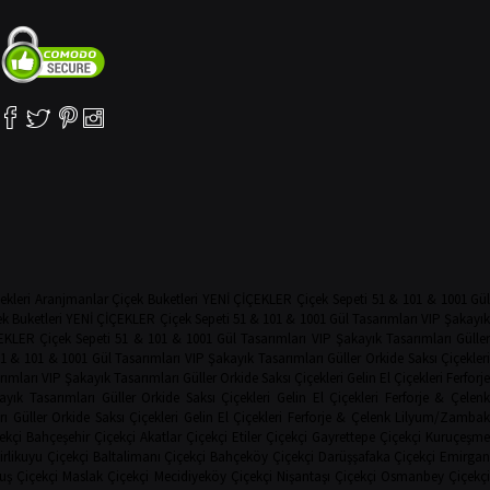
ekleri
Aranjmanlar
Çiçek Buketleri
YENİ ÇİÇEKLER
Çiçek Sepeti
51 & 101 & 1001 Gü
k Buketleri
YENİ ÇİÇEKLER
Çiçek Sepeti
51 & 101 & 1001 Gül Tasarımları
VIP Şakayı
EKLER
Çiçek Sepeti
51 & 101 & 1001 Gül Tasarımları
VIP Şakayık Tasarımları
Güller
1 & 101 & 1001 Gül Tasarımları
VIP Şakayık Tasarımları
Güller
Orkide
Saksı Çiçekler
rımları
VIP Şakayık Tasarımları
Güller
Orkide
Saksı Çiçekleri
Gelin El Çiçekleri
Ferforje
ayık Tasarımları
Güller
Orkide
Saksı Çiçekleri
Gelin El Çiçekleri
Ferforje & Çelenk
rı
Güller
Orkide
Saksı Çiçekleri
Gelin El Çiçekleri
Ferforje & Çelenk
Lilyum/Zamba
ekçi
Bahçeşehir Çiçekçi
Akatlar Çiçekçi
Etiler Çiçekçi
Gayrettepe Çiçekçi
Kuruçeşm
irlikuyu Çiçekçi
Baltalimanı Çiçekçi
Bahçeköy Çiçekçi
Darüşşafaka Çiçekçi
Emirga
uş Çiçekçi
Maslak Çiçekçi
Mecidiyeköy Çiçekçi
Nişantaşı Çiçekçi
Osmanbey Çiçekç