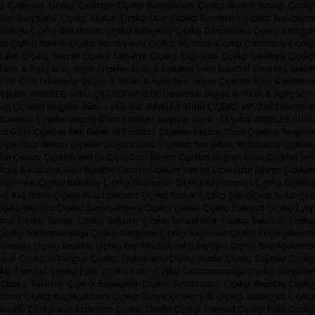
i
Çağlayan Çiçekçi
Çeliktepe Çiçekçi
Rumelihisarı Çiçekçi
Rumeli Kavağı Çiçekç
ekçi
Bahçeşehir Çiçekçi
Akatlar Çiçekçi
Etiler Çiçekçi
Gayrettepe Çiçekçi
Kuruçeşm
irlikuyu Çiçekçi
Baltalimanı Çiçekçi
Bahçeköy Çiçekçi
Darüşşafaka Çiçekçi
Emirga
uş Çiçekçi
Maslak Çiçekçi
Mecidiyeköy Çiçekçi
Nişantaşı Çiçekçi
Osmanbey Çiçekç
Laleli Çiçekçi
Mercan Çiçekçi
Samatya Çiçekçi
Çağlayan Çiçekçi
Çeliktepe Çiçekç
ikah & Açılış
Söz - Nişan Çiçekleri
Açılış & Kutlama
Gelin Buketleri
Cenaze Çiçekler
İ
VIP Özel Tasarımlar
Düğün & Nikah & Açılış
Söz - Nişan Çiçekleri
Açılış & Kutlam
14.Şubat
ANNELER GÜNÜ ÇİÇEKÇİ
VIP Özel Tasarımlar
Düğün & Nikah & Açılış
Söz 
un Çiçekleri
Sevgililer Günü - 14.Şubat
ANNELER GÜNÜ ÇİÇEKÇİ
VIP Özel Tasarımla
l Dönümü Çiçekleri
Geçmiş Olsun Çiçekleri
Sevgililer Günü - 14.Şubat
ANNELER GÜN
m Günü Çiçekleri
Yeni Bebek
Yıl Dönümü Çiçekleri
Geçmiş Olsun Çiçekleri
Sevgilile
Çiçek
Özür Dilerim Çiçekleri
Doğum Günü Çiçekleri
Yeni Bebek
Yıl Dönümü Çiçekler
leri
Cenaze Çiçekleri
Yeni İşe Çiçek
Özür Dilerim Çiçekleri
Doğum Günü Çiçekleri
Yeni
Açılış & Kutlama
Gelin Buketleri
Cenaze Çiçekleri
Yeni İşe Çiçek
Özür Dilerim Çiçekleri
hçelievler Çiçekçi
Bakırköy Çiçekçi
Başakşehir Çiçekçi
Bayrampaşa Çiçekçi
Beşikta
kçi
Kağıthane Çiçekçi
Küçükçekmece Çiçekçi
Sarıyer Çiçekçi
Şişli Çiçekçi
Sultangaz
içekçi
Beyoğlu Çiçekçi
Büyükçekmece Çiçekçi
Esenler Çiçekçi
Esenyurt Çiçekçi
Eyü
rnu Çiçekçi
Avcılar Çiçekçi
Bağcılar Çiçekçi
Bahçelievler Çiçekçi
Bakırköy Çiçekç
Çiçekçi
Gaziosmanpaşa Çiçekçi
Güngören Çiçekçi
Kağıthane Çiçekçi
Küçükçekmec
rampaşa Çiçekçi
Beşiktaş Çiçekçi
Beylikdüzü Çiçekçi
Beyoğlu Çiçekçi
Büyükçekmec
Şişli Çiçekçi
Sultangazi Çiçekçi
Zeytinburnu Çiçekçi
Avcılar Çiçekçi
Bağcılar Çiçekç
ekçi
Esenyurt Çiçekçi
Eyüp Çiçekçi
Fatih Çiçekçi
Gaziosmanpaşa Çiçekçi
Güngöre
 Çiçekçi
Bakırköy Çiçekçi
Başakşehir Çiçekçi
Bayrampaşa Çiçekçi
Beşiktaş Çiçekç
thane Çiçekçi
Küçükçekmece Çiçekçi
Sarıyer Çiçekçi
Şişli Çiçekçi
Sultangazi Çiçekç
eyoğlu Çiçekçi
Büyükçekmece Çiçekçi
Esenler Çiçekçi
Esenyurt Çiçekçi
Eyüp Çiçekç