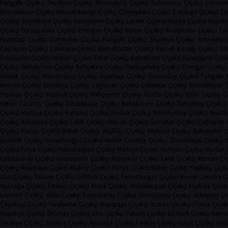
Pangaltı Çiçekçi
Teşvikiye Çiçekçi
Arnavutköy Çiçekçi
Balmumcu Çiçekçi
Levazım
Rumelihisarı Çiçekçi
Rumeli Kavağı Çiçekçi
Okmeydanı Çiçekçi
Esentepe Çiçekçi
Çay
Çiçekçi
Gayrettepe Çiçekçi
Kuruçeşme Çiçekçi
Levent Çiçekçi
Maçka Çiçekçi
Nispeti
Çiçekçi
Darüşşafaka Çiçekçi
Emirgan Çiçekçi
İstinye Çiçekçi
Kireçburnu Çiçekçi
Tar
Nişantaşı Çiçekçi
Osmanbey Çiçekçi
Pangaltı Çiçekçi
Teşvikiye Çiçekçi
Arnavutköy
Çağlayan Çiçekçi
Çeliktepe Çiçekçi
Rumelihisarı Çiçekçi
Rumeli Kavağı Çiçekçi
Ok
Bahçeşehir Çiçekçi
Akatlar Çiçekçi
Etiler Çiçekçi
Gayrettepe Çiçekçi
Kuruçeşme Çiçek
Çiçekçi
Baltalimanı Çiçekçi
Bahçeköy Çiçekçi
Darüşşafaka Çiçekçi
Emirgan Çiçekçi
Maslak Çiçekçi
Mecidiyeköy Çiçekçi
Nişantaşı Çiçekçi
Osmanbey Çiçekçi
Pangaltı 
Mercan Çiçekçi
Samatya Çiçekçi
Çağlayan Çiçekçi
Çeliktepe Çiçekçi
Rumelihisarı 
Yeşilköy Çiçekçi
Yeşilyurt Çiçekçi
Bahçeşehir Çiçekçi
Akatlar Çiçekçi
Etiler Çiçekçi
G
Kemer Country Çiçekçi
Zincirlikuyu Çiçekçi
Baltalimanı Çiçekçi
Bahçeköy Çiçekçi
Çiçekçi
Harbiye Çiçekçi
Kurtuluş Çiçekçi
Maslak Çiçekçi
Mecidiyeköy Çiçekçi
Nişant
Çiçekçi
Alibeyköy Çiçekçi
Laleli Çiçekçi
Mercan Çiçekçi
Samatya Çiçekçi
Çağlayan Ç
Çiçekçi
Florya Çiçekçi
Bebek Çiçekçi
Yeşilköy Çiçekçi
Yeşilyurt Çiçekçi
Bahçeşehir Ç
Göktürk Çiçekçi
Kemerburgaz Çiçekçi
Kemer Country Çiçekçi
Zincirlikuyu Çiçekçi
B
Çiçekçi
Fulya Çiçekçi
Halaskargazi Çiçekçi
Harbiye Çiçekçi
Kurtuluş Çiçekçi
Maslak 
Galatasaray Çiçekçi
Gümüşsuyu Çiçekçi
Alibeyköy Çiçekçi
Laleli Çiçekçi
Mercan Çiç
Çiçekçi
Reşitpaşa Çiçekçi
Ataköy Çiçekçi
Florya Çiçekçi
Bebek Çiçekçi
Yeşilköy Çiçek
Ulus Çiçekçi
Taksim Çiçekçi
Göktürk Çiçekçi
Kemerburgaz Çiçekçi
Kemer Country Çi
Ayazağa Çiçekçi
Feriköy Çiçekçi
Fulya Çiçekçi
Halaskargazi Çiçekçi
Harbiye Çiçek
Levazım Çiçekçi
Yıldız Çiçekçi
Galatasaray Çiçekçi
Gümüşsuyu Çiçekçi
Alibeyköy Çi
Çayırbaşı Çiçekçi
Ferahevler Çiçekçi
Reşitpaşa Çiçekçi
Ataköy Çiçekçi
Florya Çiçek
Nispetiye Çiçekçi
Ortaköy Çiçekçi
Ulus Çiçekçi
Taksim Çiçekçi
Göktürk Çiçekçi
Kemer
Tarabya Çiçekçi
Yeniköy Çiçekçi
Ayazağa Çiçekçi
Feriköy Çiçekçi
Fulya Çiçekçi
Hala