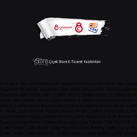
Çiçek Store E-Ticaret Yazılımları
51 & 101 & 1001 Gül Tasarımları
VIP Şakayık Tasarımları
Güller
Orkide
Saksı Çiçekle
Tasarımları
VIP Şakayık Tasarımları
Güller
Orkide
Saksı Çiçekleri
Gelin El Çiçekleri
Fe
Tasarımları
Güller
Orkide
Saksı Çiçekleri
Gelin El Çiçekleri
Ferforje & Çelenk
Lilyu
Orkide
Saksı Çiçekleri
Gelin El Çiçekleri
Ferforje & Çelenk
Lilyum/Zambak
Papatya,
Gelin El Çiçekleri
Ferforje & Çelenk
Lilyum/Zambak
Papatya,Gerbera
Mevsim Çiçekle
& Çelenk
Lilyum/Zambak
Papatya,Gerbera
Mevsim Çiçekleri
Aranjmanlar
Çiçek 
Lilyum/Zambak
Papatya,Gerbera
Mevsim Çiçekleri
Aranjmanlar
Çiçek Buketleri
Y
Papatya,Gerbera
Mevsim Çiçekleri
Aranjmanlar
Çiçek Buketleri
YENİ ÇİÇEKLER
Çiç
Çiçekçi
Levent Çiçekçi
Maçka Çiçekçi
Nispetiye Çiçekçi
Ortaköy Çiçekçi
Ulus Çiçekç
Çiçekçi
İstinye Çiçekçi
Kireçburnu Çiçekçi
Tarabya Çiçekçi
Yeniköy Çiçekçi
Ayazağa