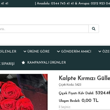
41 41
| Anadolu: 0544 745 41 41 & Avrupa: 0212 923 04
EDİLENLER
ÜRÜNE GÖRE
GÖNDERİM AMACI
ÖZE
KAMPANYALI ÜRÜNLER
SIPARIŞI
Kalpte Kırmızı Gülle
Çiçek Kodu: 5423
5324.4
Çiçek Fiyatı Kdv Dahil:
0,00
TL
Ulaşım Bedeli:
İl Seçiniz: