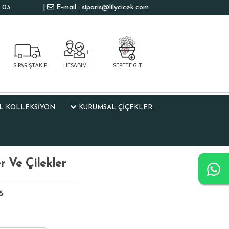
 03
|
E-mail : siparis@lilycicek.com
SİPARİŞTAKİP
HESABIM
SEPETE GİT
L KOLLEKSIYON
KURUMSAL ÇİÇEKLER
r Ve Çilekler
₺