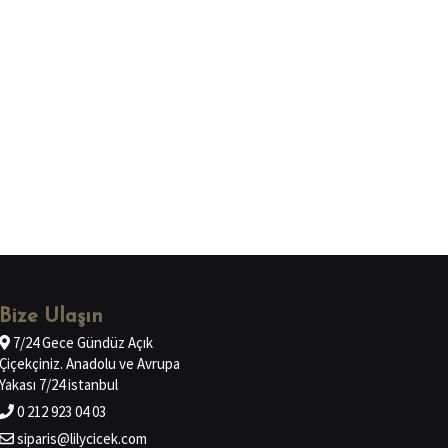
Bize Ulaşın
7/24 Gece Gündüz Açık
Çiçekçiniz. Anadolu ve Avrupa
Yakası 7/24 istanbul
0 212 923 04 03
siparis@lilycicek.com