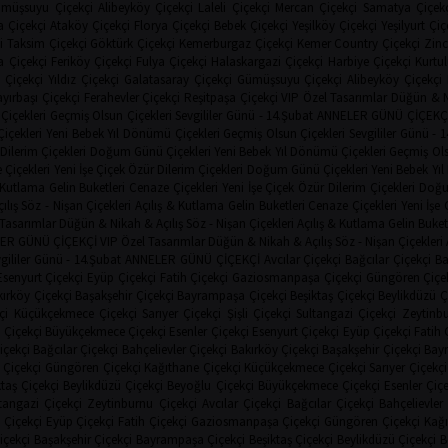
müşsuyu Çiçekçi
Alibeyköy Çiçekçi
Laleli Çiçekçi
Mercan Çiçekçi
Samatya Çiçekç
a Çiçekçi
Ataköy Çiçekçi
Florya Çiçekçi
Bebek Çiçekçi
Yeşilköy Çiçekçi
Yeşilyurt Çiç
i
Taksim Çiçekçi
Göktürk Çiçekçi
Kemerburgaz Çiçekçi
Kemer Country Çiçekçi
Zinc
 Çiçekçi
Feriköy Çiçekçi
Fulya Çiçekçi
Halaskargazi Çiçekçi
Harbiye Çiçekçi
Kurtul
 Çiçekçi
Yıldız Çiçekçi
Galatasaray Çiçekçi
Gümüşsuyu Çiçekçi
Alibeyköy Çiçekçi
yırbaşı Çiçekçi
Ferahevler Çiçekçi
Reşitpaşa Çiçekçi
VIP Özel Tasarımlar
Düğün & N
Çiçekleri
Geçmiş Olsun Çiçekleri
Sevgililer Günü - 14.Şubat
ANNELER GÜNÜ ÇİÇEKÇ
çekleri
Yeni Bebek
Yıl Dönümü Çiçekleri
Geçmiş Olsun Çiçekleri
Sevgililer Günü - 
Dilerim Çiçekleri
Doğum Günü Çiçekleri
Yeni Bebek
Yıl Dönümü Çiçekleri
Geçmiş Ols
 Çiçekleri
Yeni İşe Çiçek
Özür Dilerim Çiçekleri
Doğum Günü Çiçekleri
Yeni Bebek
Yı
& Kutlama
Gelin Buketleri
Cenaze Çiçekleri
Yeni İşe Çiçek
Özür Dilerim Çiçekleri
Doğu
ılış
Söz - Nişan Çiçekleri
Açılış & Kutlama
Gelin Buketleri
Cenaze Çiçekleri
Yeni İşe 
 Tasarımlar
Düğün & Nikah & Açılış
Söz - Nişan Çiçekleri
Açılış & Kutlama
Gelin Buket
ER GÜNÜ ÇİÇEKÇİ
VIP Özel Tasarımlar
Düğün & Nikah & Açılış
Söz - Nişan Çiçekleri
gililer Günü - 14.Şubat
ANNELER GÜNÜ ÇİÇEKÇİ
Avcılar Çiçekçi
Bağcılar Çiçekçi
Ba
Esenyurt Çiçekçi
Eyüp Çiçekçi
Fatih Çiçekçi
Gaziosmanpaşa Çiçekçi
Güngören Çiçe
ırköy Çiçekçi
Başakşehir Çiçekçi
Bayrampaşa Çiçekçi
Beşiktaş Çiçekçi
Beylikdüzü Ç
çi
Küçükçekmece Çiçekçi
Sarıyer Çiçekçi
Şişli Çiçekçi
Sultangazi Çiçekçi
Zeytinbu
 Çiçekçi
Büyükçekmece Çiçekçi
Esenler Çiçekçi
Esenyurt Çiçekçi
Eyüp Çiçekçi
Fatih 
içekçi
Bağcılar Çiçekçi
Bahçelievler Çiçekçi
Bakırköy Çiçekçi
Başakşehir Çiçekçi
Bay
Çiçekçi
Güngören Çiçekçi
Kağıthane Çiçekçi
Küçükçekmece Çiçekçi
Sarıyer Çiçekçi
ktaş Çiçekçi
Beylikdüzü Çiçekçi
Beyoğlu Çiçekçi
Büyükçekmece Çiçekçi
Esenler Çiç
tangazi Çiçekçi
Zeytinburnu Çiçekçi
Avcılar Çiçekçi
Bağcılar Çiçekçi
Bahçelievler
 Çiçekçi
Eyüp Çiçekçi
Fatih Çiçekçi
Gaziosmanpaşa Çiçekçi
Güngören Çiçekçi
Kağı
içekçi
Başakşehir Çiçekçi
Bayrampaşa Çiçekçi
Beşiktaş Çiçekçi
Beylikdüzü Çiçekçi
B