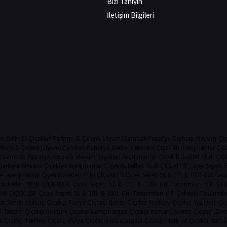
Bizi Tanıyın
İletişim Bilgileri
ri
Gelin El Çiçekleri
Ferforje & Çelenk
Lilyum/Zambak
Papatya,Gerbera
Mevsim Çiç
rforje & Çelenk
Lilyum/Zambak
Papatya,Gerbera
Mevsim Çiçekleri
Aranjmanlar
Çiçe
m/Zambak
Papatya,Gerbera
Mevsim Çiçekleri
Aranjmanlar
Çiçek Buketleri
YENİ ÇİÇ
Gerbera
Mevsim Çiçekleri
Aranjmanlar
Çiçek Buketleri
YENİ ÇİÇEKLER
Çiçek Sepeti
5
ri
Aranjmanlar
Çiçek Buketleri
YENİ ÇİÇEKLER
Çiçek Sepeti
51 & 101 & 1001 Gül Tasa
Buketleri
YENİ ÇİÇEKLER
Çiçek Sepeti
51 & 101 & 1001 Gül Tasarımları
VIP Şak
ENİ ÇİÇEKLER
Çiçek Sepeti
51 & 101 & 1001 Gül Tasarımları
VIP Şakayık Tasarımla
ek Sepeti
Ataköy Çiçekçi
Florya Çiçekçi
Bebek Çiçekçi
Yeşilköy Çiçekçi
Yeşilyurt Çiç
i
Taksim Çiçekçi
Göktürk Çiçekçi
Kemerburgaz Çiçekçi
Kemer Country Çiçekçi
Zinc
 Çiçekçi
Feriköy Çiçekçi
Fulya Çiçekçi
Halaskargazi Çiçekçi
Harbiye Çiçekçi
Kurtul