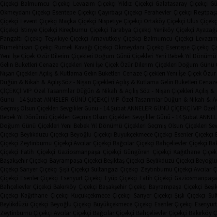
Çiçekçi
Balmumcu Çiçekçi
Levazım Çiçekçi
Yıldız Çiçekçi
Galatasaray Çiçekçi
Gü
Okmeydanı Çiçekçi
Esentepe Çiçekçi
Çayırbaşı Çiçekçi
Ferahevler Çiçekçi
Reşitpaş
Çiçekçi
Levent Çiçekçi
Maçka Çiçekçi
Nispetiye Çiçekçi
Ortaköy Çiçekçi
Ulus Çiçekç
Çiçekçi
İstinye Çiçekçi
Kireçburnu Çiçekçi
Tarabya Çiçekçi
Yeniköy Çiçekçi
Ayazağa
Pangaltı Çiçekçi
Teşvikiye Çiçekçi
Arnavutköy Çiçekçi
Balmumcu Çiçekçi
Levazım
Rumelihisarı Çiçekçi
Rumeli Kavağı Çiçekçi
Okmeydanı Çiçekçi
Esentepe Çiçekçi
Ça
Yeni İşe Çiçek
Özür Dilerim Çiçekleri
Doğum Günü Çiçekleri
Yeni Bebek
Yıl Dönümü 
Gelin Buketleri
Cenaze Çiçekleri
Yeni İşe Çiçek
Özür Dilerim Çiçekleri
Doğum Günü Çi
Nişan Çiçekleri
Açılış & Kutlama
Gelin Buketleri
Cenaze Çiçekleri
Yeni İşe Çiçek
Özür 
Düğün & Nikah & Açılış
Söz - Nişan Çiçekleri
Açılış & Kutlama
Gelin Buketleri
Cenaze
ÇİÇEKÇİ
VIP Özel Tasarımlar
Düğün & Nikah & Açılış
Söz - Nişan Çiçekleri
Açılış 
Günü - 14.Şubat
ANNELER GÜNÜ ÇİÇEKÇİ
VIP Özel Tasarımlar
Düğün & Nikah & Aç
Geçmiş Olsun Çiçekleri
Sevgililer Günü - 14.Şubat
ANNELER GÜNÜ ÇİÇEKÇİ
VIP Özel
Bebek
Yıl Dönümü Çiçekleri
Geçmiş Olsun Çiçekleri
Sevgililer Günü - 14.Şubat
ANNEL
Doğum Günü Çiçekleri
Yeni Bebek
Yıl Dönümü Çiçekleri
Geçmiş Olsun Çiçekleri
Sev
Çiçekçi
Beylikdüzü Çiçekçi
Beyoğlu Çiçekçi
Büyükçekmece Çiçekçi
Esenler Çiçekçi
Çiçekçi
Zeytinburnu Çiçekçi
Avcılar Çiçekçi
Bağcılar Çiçekçi
Bahçelievler Çiçekçi
Bak
Çiçekçi
Fatih Çiçekçi
Gaziosmanpaşa Çiçekçi
Güngören Çiçekçi
Kağıthane Çiçek
Başakşehir Çiçekçi
Bayrampaşa Çiçekçi
Beşiktaş Çiçekçi
Beylikdüzü Çiçekçi
Beyoğlu
Çiçekçi
Sarıyer Çiçekçi
Şişli Çiçekçi
Sultangazi Çiçekçi
Zeytinburnu Çiçekçi
Avcılar Ç
Çiçekçi
Esenler Çiçekçi
Esenyurt Çiçekçi
Eyüp Çiçekçi
Fatih Çiçekçi
Gaziosmanpaşa 
Bahçelievler Çiçekçi
Bakırköy Çiçekçi
Başakşehir Çiçekçi
Bayrampaşa Çiçekçi
Beşi
Çiçekçi
Kağıthane Çiçekçi
Küçükçekmece Çiçekçi
Sarıyer Çiçekçi
Şişli Çiçekçi
Sul
Beylikdüzü Çiçekçi
Beyoğlu Çiçekçi
Büyükçekmece Çiçekçi
Esenler Çiçekçi
Esenyurt
Zeytinburnu Çiçekçi
Avcılar Çiçekçi
Bağcılar Çiçekçi
Bahçelievler Çiçekçi
Bakırköy Ç