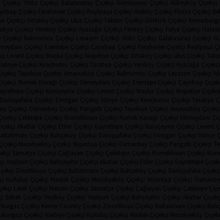
 Çiçekçi
Yıldız Çiçekçi
Galatasaray Çiçekçi
Gümüşsuyu Çiçekçi
Alibeyköy Çiçekçi
ırbaşı Çiçekçi
Ferahevler Çiçekçi
Reşitpaşa Çiçekçi
Ataköy Çiçekçi
Florya Çiçekçi
Be
ye Çiçekçi
Ortaköy Çiçekçi
Ulus Çiçekçi
Taksim Çiçekçi
Göktürk Çiçekçi
Kemerburga
abya Çiçekçi
Yeniköy Çiçekçi
Ayazağa Çiçekçi
Feriköy Çiçekçi
Fulya Çiçekçi
Halask
 Çiçekçi
Balmumcu Çiçekçi
Levazım Çiçekçi
Yıldız Çiçekçi
Galatasaray Çiçekçi
Gü
meydanı Çiçekçi
Esentepe Çiçekçi
Çayırbaşı Çiçekçi
Ferahevler Çiçekçi
Reşitpaşa Çi
çi
Levent Çiçekçi
Maçka Çiçekçi
Nispetiye Çiçekçi
Ortaköy Çiçekçi
Ulus Çiçekçi
Taks
İstinye Çiçekçi
Kireçburnu Çiçekçi
Tarabya Çiçekçi
Yeniköy Çiçekçi
Ayazağa Çiçekçi
Çiçekçi
Teşvikiye Çiçekçi
Arnavutköy Çiçekçi
Balmumcu Çiçekçi
Levazım Çiçekçi
Yı
Çiçekçi
Rumeli Kavağı Çiçekçi
Okmeydanı Çiçekçi
Esentepe Çiçekçi
Çayırbaşı Çiçek
ayrettepe Çiçekçi
Kuruçeşme Çiçekçi
Levent Çiçekçi
Maçka Çiçekçi
Nispetiye Çiçekç
Darüşşafaka Çiçekçi
Emirgan Çiçekçi
İstinye Çiçekçi
Kireçburnu Çiçekçi
Tarabya Ç
aşı Çiçekçi
Osmanbey Çiçekçi
Pangaltı Çiçekçi
Teşvikiye Çiçekçi
Arnavutköy Çiçekç
içekçi
Çeliktepe Çiçekçi
Rumelihisarı Çiçekçi
Rumeli Kavağı Çiçekçi
Okmeydanı Çiç
içekçi
Akatlar Çiçekçi
Etiler Çiçekçi
Gayrettepe Çiçekçi
Kuruçeşme Çiçekçi
Levent Ç
altalimanı Çiçekçi
Bahçeköy Çiçekçi
Darüşşafaka Çiçekçi
Emirgan Çiçekçi
İstinye 
Çiçekçi
Mecidiyeköy Çiçekçi
Nişantaşı Çiçekçi
Osmanbey Çiçekçi
Pangaltı Çiçekçi
Te
ekçi
Samatya Çiçekçi
Çağlayan Çiçekçi
Çeliktepe Çiçekçi
Rumelihisarı Çiçekçi
Rume
çi
Yeşilyurt Çiçekçi
Bahçeşehir Çiçekçi
Akatlar Çiçekçi
Etiler Çiçekçi
Gayrettepe Çiçek
çekçi
Zincirlikuyu Çiçekçi
Baltalimanı Çiçekçi
Bahçeköy Çiçekçi
Darüşşafaka Çiçekç
çi
Kurtuluş Çiçekçi
Maslak Çiçekçi
Mecidiyeköy Çiçekçi
Nişantaşı Çiçekçi
Osmanbey
çekçi
Laleli Çiçekçi
Mercan Çiçekçi
Samatya Çiçekçi
Çağlayan Çiçekçi
Çeliktepe Çiçe
çi
Bebek Çiçekçi
Yeşilköy Çiçekçi
Yeşilyurt Çiçekçi
Bahçeşehir Çiçekçi
Akatlar Çiçekç
burgaz Çiçekçi
Kemer Country Çiçekçi
Zincirlikuyu Çiçekçi
Baltalimanı Çiçekçi
Bahç
skargazi Çiçekçi
Harbiye Çiçekçi
Kurtuluş Çiçekçi
Maslak Çiçekçi
Mecidiyeköy Çiçekç