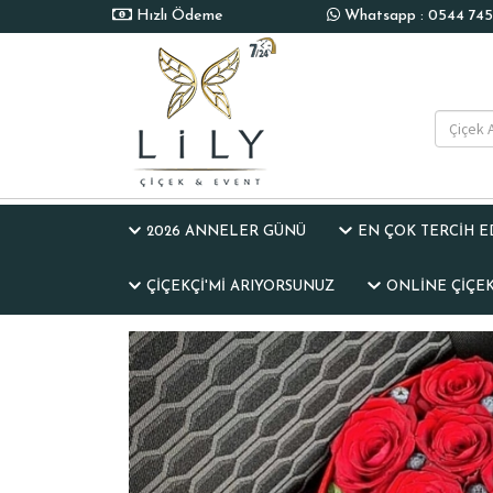
Hızlı Ödeme
Whatsapp : 0544 745 
2026 ANNELER GÜNÜ
EN ÇOK TERCİH 
ÇIÇEKÇI'MI ARIYORSUNUZ
ONLINE ÇIÇEK 