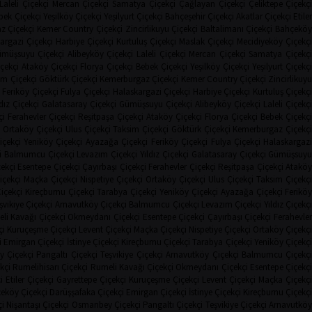
Laleli Çiçekçi
Mercan Çiçekçi
Samatya Çiçekçi
Çağlayan Çiçekçi
Çeliktepe Çiçekç
bek Çiçekçi
Yeşilköy Çiçekçi
Yeşilyurt Çiçekçi
Bahçeşehir Çiçekçi
Akatlar Çiçekçi
Etile
z Çiçekçi
Kemer Country Çiçekçi
Zincirlikuyu Çiçekçi
Baltalimanı Çiçekçi
Bahçekö
argazi Çiçekçi
Harbiye Çiçekçi
Kurtuluş Çiçekçi
Maslak Çiçekçi
Mecidiyeköy Çiçekç
müşsuyu Çiçekçi
Alibeyköy Çiçekçi
Laleli Çiçekçi
Mercan Çiçekçi
Samatya Çiçekç
çekçi
Ataköy Çiçekçi
Florya Çiçekçi
Bebek Çiçekçi
Yeşilköy Çiçekçi
Yeşilyurt Çiçekç
im Çiçekçi
Göktürk Çiçekçi
Kemerburgaz Çiçekçi
Kemer Country Çiçekçi
Zincirlikuy
Feriköy Çiçekçi
Fulya Çiçekçi
Halaskargazi Çiçekçi
Harbiye Çiçekçi
Kurtuluş Çiçekç
ldız Çiçekçi
Galatasaray Çiçekçi
Gümüşsuyu Çiçekçi
Alibeyköy Çiçekçi
Laleli Çiçekçi
çi
Ferahevler Çiçekçi
Reşitpaşa Çiçekçi
Ataköy Çiçekçi
Florya Çiçekçi
Bebek Çiçekç
i
Ortaköy Çiçekçi
Ulus Çiçekçi
Taksim Çiçekçi
Göktürk Çiçekçi
Kemerburgaz Çiçekç
içekçi
Yeniköy Çiçekçi
Ayazağa Çiçekçi
Feriköy Çiçekçi
Fulya Çiçekçi
Halaskargaz
i
Balmumcu Çiçekçi
Levazım Çiçekçi
Yıldız Çiçekçi
Galatasaray Çiçekçi
Gümüşsuy
ekçi
Esentepe Çiçekçi
Çayırbaşı Çiçekçi
Ferahevler Çiçekçi
Reşitpaşa Çiçekçi
Atakö
içekçi
Maçka Çiçekçi
Nispetiye Çiçekçi
Ortaköy Çiçekçi
Ulus Çiçekçi
Taksim Çiçekçi
Çiçekçi
Kireçburnu Çiçekçi
Tarabya Çiçekçi
Yeniköy Çiçekçi
Ayazağa Çiçekçi
Ferikö
şvikiye Çiçekçi
Arnavutköy Çiçekçi
Balmumcu Çiçekçi
Levazım Çiçekçi
Yıldız Çiçekç
li Kavağı Çiçekçi
Okmeydanı Çiçekçi
Esentepe Çiçekçi
Çayırbaşı Çiçekçi
Ferahevle
çi
Kuruçeşme Çiçekçi
Levent Çiçekçi
Maçka Çiçekçi
Nispetiye Çiçekçi
Ortaköy Çiçekç
i
Emirgan Çiçekçi
İstinye Çiçekçi
Kireçburnu Çiçekçi
Tarabya Çiçekçi
Yeniköy Çiçekç
 Çiçekçi
Pangaltı Çiçekçi
Teşvikiye Çiçekçi
Arnavutköy Çiçekçi
Balmumcu Çiçekç
kçi
Rumelihisarı Çiçekçi
Rumeli Kavağı Çiçekçi
Okmeydanı Çiçekçi
Esentepe Çiçekçi
i
Etiler Çiçekçi
Gayrettepe Çiçekçi
Kuruçeşme Çiçekçi
Levent Çiçekçi
Maçka Çiçekçi
eköy Çiçekçi
Darüşşafaka Çiçekçi
Emirgan Çiçekçi
İstinye Çiçekçi
Kireçburnu Çiçekçi
i
Nişantaşı Çiçekçi
Osmanbey Çiçekçi
Pangaltı Çiçekçi
Teşvikiye Çiçekçi
Arnavutkö