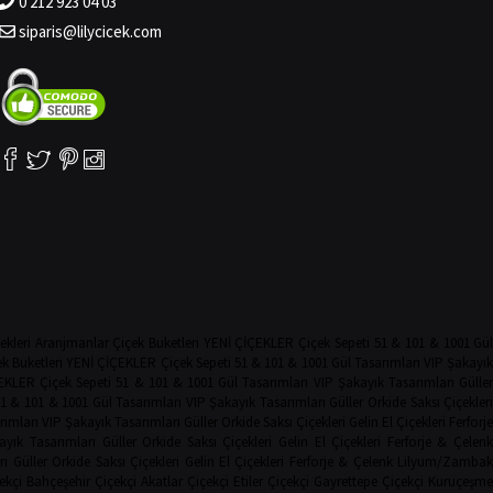
0 212 923 04 03
siparis@lilycicek.com
ekleri
Aranjmanlar
Çiçek Buketleri
YENİ ÇİÇEKLER
Çiçek Sepeti
51 & 101 & 1001 Gü
k Buketleri
YENİ ÇİÇEKLER
Çiçek Sepeti
51 & 101 & 1001 Gül Tasarımları
VIP Şakayı
EKLER
Çiçek Sepeti
51 & 101 & 1001 Gül Tasarımları
VIP Şakayık Tasarımları
Güller
1 & 101 & 1001 Gül Tasarımları
VIP Şakayık Tasarımları
Güller
Orkide
Saksı Çiçekler
rımları
VIP Şakayık Tasarımları
Güller
Orkide
Saksı Çiçekleri
Gelin El Çiçekleri
Ferforje
ayık Tasarımları
Güller
Orkide
Saksı Çiçekleri
Gelin El Çiçekleri
Ferforje & Çelenk
rı
Güller
Orkide
Saksı Çiçekleri
Gelin El Çiçekleri
Ferforje & Çelenk
Lilyum/Zamba
ekçi
Bahçeşehir Çiçekçi
Akatlar Çiçekçi
Etiler Çiçekçi
Gayrettepe Çiçekçi
Kuruçeşm