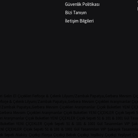
Güvenlik Politikası
Bizi Tanıyın
İletişim Bilgileri
ri
Gelin El Çiçekleri
Ferforje & Çelenk
Lilyum/Zambak
Papatya,Gerbera
Mevsim Çiç
rforje & Çelenk
Lilyum/Zambak
Papatya,Gerbera
Mevsim Çiçekleri
Aranjmanlar
Çiçe
m/Zambak
Papatya,Gerbera
Mevsim Çiçekleri
Aranjmanlar
Çiçek Buketleri
YENİ ÇİÇ
Gerbera
Mevsim Çiçekleri
Aranjmanlar
Çiçek Buketleri
YENİ ÇİÇEKLER
Çiçek Sepeti
5
ri
Aranjmanlar
Çiçek Buketleri
YENİ ÇİÇEKLER
Çiçek Sepeti
51 & 101 & 1001 Gül Tasa
Buketleri
YENİ ÇİÇEKLER
Çiçek Sepeti
51 & 101 & 1001 Gül Tasarımları
VIP Şak
ENİ ÇİÇEKLER
Çiçek Sepeti
51 & 101 & 1001 Gül Tasarımları
VIP Şakayık Tasarımla
ek Sepeti
Ataköy Çiçekçi
Florya Çiçekçi
Bebek Çiçekçi
Yeşilköy Çiçekçi
Yeşilyurt Çiç