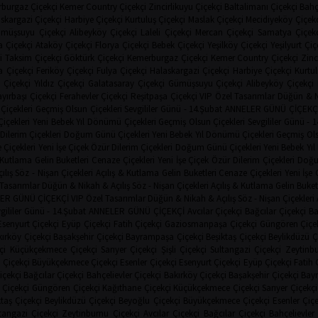
burgaz Çiçekçi
Kemer Country Çiçekçi
Zincirlikuyu Çiçekçi
Baltalimanı Çiçekçi
Bahç
skargazi Çiçekçi
Harbiye Çiçekçi
Kurtuluş Çiçekçi
Maslak Çiçekçi
Mecidiyeköy Çiçekç
müşsuyu Çiçekçi
Alibeyköy Çiçekçi
Laleli Çiçekçi
Mercan Çiçekçi
Samatya Çiçekç
a Çiçekçi
Ataköy Çiçekçi
Florya Çiçekçi
Bebek Çiçekçi
Yeşilköy Çiçekçi
Yeşilyurt Çiç
i
Taksim Çiçekçi
Göktürk Çiçekçi
Kemerburgaz Çiçekçi
Kemer Country Çiçekçi
Zinc
 Çiçekçi
Feriköy Çiçekçi
Fulya Çiçekçi
Halaskargazi Çiçekçi
Harbiye Çiçekçi
Kurtul
 Çiçekçi
Yıldız Çiçekçi
Galatasaray Çiçekçi
Gümüşsuyu Çiçekçi
Alibeyköy Çiçekçi
yırbaşı Çiçekçi
Ferahevler Çiçekçi
Reşitpaşa Çiçekçi
VIP Özel Tasarımlar
Düğün & N
Çiçekleri
Geçmiş Olsun Çiçekleri
Sevgililer Günü - 14.Şubat
ANNELER GÜNÜ ÇİÇEKÇ
çekleri
Yeni Bebek
Yıl Dönümü Çiçekleri
Geçmiş Olsun Çiçekleri
Sevgililer Günü - 
Dilerim Çiçekleri
Doğum Günü Çiçekleri
Yeni Bebek
Yıl Dönümü Çiçekleri
Geçmiş Ols
 Çiçekleri
Yeni İşe Çiçek
Özür Dilerim Çiçekleri
Doğum Günü Çiçekleri
Yeni Bebek
Yı
& Kutlama
Gelin Buketleri
Cenaze Çiçekleri
Yeni İşe Çiçek
Özür Dilerim Çiçekleri
Doğu
ılış
Söz - Nişan Çiçekleri
Açılış & Kutlama
Gelin Buketleri
Cenaze Çiçekleri
Yeni İşe 
 Tasarımlar
Düğün & Nikah & Açılış
Söz - Nişan Çiçekleri
Açılış & Kutlama
Gelin Buket
ER GÜNÜ ÇİÇEKÇİ
VIP Özel Tasarımlar
Düğün & Nikah & Açılış
Söz - Nişan Çiçekleri
gililer Günü - 14.Şubat
ANNELER GÜNÜ ÇİÇEKÇİ
Avcılar Çiçekçi
Bağcılar Çiçekçi
Ba
Esenyurt Çiçekçi
Eyüp Çiçekçi
Fatih Çiçekçi
Gaziosmanpaşa Çiçekçi
Güngören Çiçe
ırköy Çiçekçi
Başakşehir Çiçekçi
Bayrampaşa Çiçekçi
Beşiktaş Çiçekçi
Beylikdüzü Ç
çi
Küçükçekmece Çiçekçi
Sarıyer Çiçekçi
Şişli Çiçekçi
Sultangazi Çiçekçi
Zeytinbu
 Çiçekçi
Büyükçekmece Çiçekçi
Esenler Çiçekçi
Esenyurt Çiçekçi
Eyüp Çiçekçi
Fatih 
içekçi
Bağcılar Çiçekçi
Bahçelievler Çiçekçi
Bakırköy Çiçekçi
Başakşehir Çiçekçi
Bay
Çiçekçi
Güngören Çiçekçi
Kağıthane Çiçekçi
Küçükçekmece Çiçekçi
Sarıyer Çiçekçi
ktaş Çiçekçi
Beylikdüzü Çiçekçi
Beyoğlu Çiçekçi
Büyükçekmece Çiçekçi
Esenler Çiç
tangazi Çiçekçi
Zeytinburnu Çiçekçi
Avcılar Çiçekçi
Bağcılar Çiçekçi
Bahçelievler