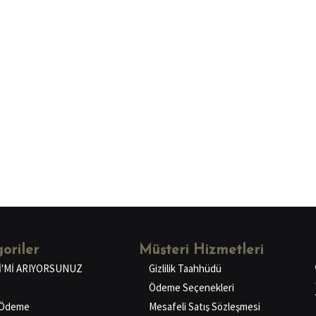
oriler
Müşteri Hizmetleri
İ'Mİ ARIYORSUNUZ
Gizlilik Taahhüdü
Ödeme Seçenekleri
ı Ödeme
Mesafeli Satış Sözleşmesi