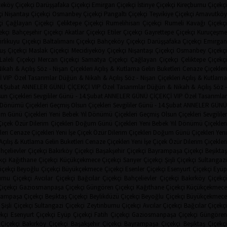
eköy Çiçekçi
Darüşşafaka Çiçekçi
Emirgan Çiçekçi
İstinye Çiçekçi
Kireçburnu Çiçekçi
i
Nişantaşı Çiçekçi
Osmanbey Çiçekçi
Pangaltı Çiçekçi
Teşvikiye Çiçekçi
Arnavutkö
i
Çağlayan Çiçekçi
Çeliktepe Çiçekçi
Rumelihisarı Çiçekçi
Rumeli Kavağı Çiçekç
ekçi
Bahçeşehir Çiçekçi
Akatlar Çiçekçi
Etiler Çiçekçi
Gayrettepe Çiçekçi
Kuruçeşm
irlikuyu Çiçekçi
Baltalimanı Çiçekçi
Bahçeköy Çiçekçi
Darüşşafaka Çiçekçi
Emirga
uş Çiçekçi
Maslak Çiçekçi
Mecidiyeköy Çiçekçi
Nişantaşı Çiçekçi
Osmanbey Çiçekç
Laleli Çiçekçi
Mercan Çiçekçi
Samatya Çiçekçi
Çağlayan Çiçekçi
Çeliktepe Çiçekç
ikah & Açılış
Söz - Nişan Çiçekleri
Açılış & Kutlama
Gelin Buketleri
Cenaze Çiçekler
İ
VIP Özel Tasarımlar
Düğün & Nikah & Açılış
Söz - Nişan Çiçekleri
Açılış & Kutlam
14.Şubat
ANNELER GÜNÜ ÇİÇEKÇİ
VIP Özel Tasarımlar
Düğün & Nikah & Açılış
Söz 
un Çiçekleri
Sevgililer Günü - 14.Şubat
ANNELER GÜNÜ ÇİÇEKÇİ
VIP Özel Tasarımla
l Dönümü Çiçekleri
Geçmiş Olsun Çiçekleri
Sevgililer Günü - 14.Şubat
ANNELER GÜN
m Günü Çiçekleri
Yeni Bebek
Yıl Dönümü Çiçekleri
Geçmiş Olsun Çiçekleri
Sevgilile
Çiçek
Özür Dilerim Çiçekleri
Doğum Günü Çiçekleri
Yeni Bebek
Yıl Dönümü Çiçekler
leri
Cenaze Çiçekleri
Yeni İşe Çiçek
Özür Dilerim Çiçekleri
Doğum Günü Çiçekleri
Yeni
Açılış & Kutlama
Gelin Buketleri
Cenaze Çiçekleri
Yeni İşe Çiçek
Özür Dilerim Çiçekleri
hçelievler Çiçekçi
Bakırköy Çiçekçi
Başakşehir Çiçekçi
Bayrampaşa Çiçekçi
Beşikta
kçi
Kağıthane Çiçekçi
Küçükçekmece Çiçekçi
Sarıyer Çiçekçi
Şişli Çiçekçi
Sultangaz
içekçi
Beyoğlu Çiçekçi
Büyükçekmece Çiçekçi
Esenler Çiçekçi
Esenyurt Çiçekçi
Eyü
rnu Çiçekçi
Avcılar Çiçekçi
Bağcılar Çiçekçi
Bahçelievler Çiçekçi
Bakırköy Çiçekç
Çiçekçi
Gaziosmanpaşa Çiçekçi
Güngören Çiçekçi
Kağıthane Çiçekçi
Küçükçekmec
rampaşa Çiçekçi
Beşiktaş Çiçekçi
Beylikdüzü Çiçekçi
Beyoğlu Çiçekçi
Büyükçekmec
Şişli Çiçekçi
Sultangazi Çiçekçi
Zeytinburnu Çiçekçi
Avcılar Çiçekçi
Bağcılar Çiçekç
ekçi
Esenyurt Çiçekçi
Eyüp Çiçekçi
Fatih Çiçekçi
Gaziosmanpaşa Çiçekçi
Güngöre
 Çiçekçi
Bakırköy Çiçekçi
Başakşehir Çiçekçi
Bayrampaşa Çiçekçi
Beşiktaş Çiçekç