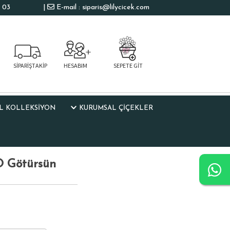
 03
|
E-mail : siparis@lilycicek.com
SİPARİŞTAKİP
HESABIM
SEPETE GİT
L KOLLEKSIYON
KURUMSAL ÇİÇEKLER
O Götürsün