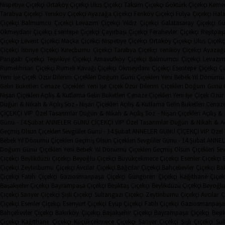
Nispetiye Çiçekçi
Ortaköy Çiçekçi
Ulus Çiçekçi
Taksim Çiçekçi
Göktürk Çiçekçi
Kemer
Tarabya Çiçekçi
Yeniköy Çiçekçi
Ayazağa Çiçekçi
Feriköy Çiçekçi
Fulya Çiçekçi
Hala
Çiçekçi
Balmumcu Çiçekçi
Levazım Çiçekçi
Yıldız Çiçekçi
Galatasaray Çiçekçi
Gü
Okmeydanı Çiçekçi
Esentepe Çiçekçi
Çayırbaşı Çiçekçi
Ferahevler Çiçekçi
Reşitpaş
Çiçekçi
Levent Çiçekçi
Maçka Çiçekçi
Nispetiye Çiçekçi
Ortaköy Çiçekçi
Ulus Çiçekç
Çiçekçi
İstinye Çiçekçi
Kireçburnu Çiçekçi
Tarabya Çiçekçi
Yeniköy Çiçekçi
Ayazağa
Pangaltı Çiçekçi
Teşvikiye Çiçekçi
Arnavutköy Çiçekçi
Balmumcu Çiçekçi
Levazım
Rumelihisarı Çiçekçi
Rumeli Kavağı Çiçekçi
Okmeydanı Çiçekçi
Esentepe Çiçekçi
Ça
Yeni İşe Çiçek
Özür Dilerim Çiçekleri
Doğum Günü Çiçekleri
Yeni Bebek
Yıl Dönümü 
Gelin Buketleri
Cenaze Çiçekleri
Yeni İşe Çiçek
Özür Dilerim Çiçekleri
Doğum Günü Çi
Nişan Çiçekleri
Açılış & Kutlama
Gelin Buketleri
Cenaze Çiçekleri
Yeni İşe Çiçek
Özür 
Düğün & Nikah & Açılış
Söz - Nişan Çiçekleri
Açılış & Kutlama
Gelin Buketleri
Cenaze
ÇİÇEKÇİ
VIP Özel Tasarımlar
Düğün & Nikah & Açılış
Söz - Nişan Çiçekleri
Açılış 
Günü - 14.Şubat
ANNELER GÜNÜ ÇİÇEKÇİ
VIP Özel Tasarımlar
Düğün & Nikah & Aç
Geçmiş Olsun Çiçekleri
Sevgililer Günü - 14.Şubat
ANNELER GÜNÜ ÇİÇEKÇİ
VIP Özel
Bebek
Yıl Dönümü Çiçekleri
Geçmiş Olsun Çiçekleri
Sevgililer Günü - 14.Şubat
ANNEL
Doğum Günü Çiçekleri
Yeni Bebek
Yıl Dönümü Çiçekleri
Geçmiş Olsun Çiçekleri
Sev
Çiçekçi
Beylikdüzü Çiçekçi
Beyoğlu Çiçekçi
Büyükçekmece Çiçekçi
Esenler Çiçekçi
Çiçekçi
Zeytinburnu Çiçekçi
Avcılar Çiçekçi
Bağcılar Çiçekçi
Bahçelievler Çiçekçi
Bak
Çiçekçi
Fatih Çiçekçi
Gaziosmanpaşa Çiçekçi
Güngören Çiçekçi
Kağıthane Çiçek
Başakşehir Çiçekçi
Bayrampaşa Çiçekçi
Beşiktaş Çiçekçi
Beylikdüzü Çiçekçi
Beyoğlu
Çiçekçi
Sarıyer Çiçekçi
Şişli Çiçekçi
Sultangazi Çiçekçi
Zeytinburnu Çiçekçi
Avcılar Ç
Çiçekçi
Esenler Çiçekçi
Esenyurt Çiçekçi
Eyüp Çiçekçi
Fatih Çiçekçi
Gaziosmanpaşa 
Bahçelievler Çiçekçi
Bakırköy Çiçekçi
Başakşehir Çiçekçi
Bayrampaşa Çiçekçi
Beşi
Çiçekçi
Kağıthane Çiçekçi
Küçükçekmece Çiçekçi
Sarıyer Çiçekçi
Şişli Çiçekçi
Sul