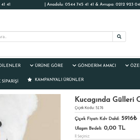
41 41
| Anadolu: 0544 745 41 41 & Avrupa: 0212 923 04
EDİLENLER
ÜRÜNE GÖRE
GÖNDERİM AMACI
ÖZE
KAMPANYALI ÜRÜNLER
SIPARIŞI
Kucagında Gülleri 
Çiçek Kodu: 5176
5916₺
Çiçek Fiyatı Kdv Dahil:
0,00
TL
Ulaşım Bedeli:
İl Seçiniz: