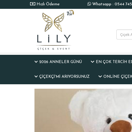
Hızlı Ödeme
Whatsapp : 0544 745 
2026 ANNELER GÜNÜ
EN ÇOK TERCİH 
ÇIÇEKÇI'MI ARIYORSUNUZ
ONLINE ÇIÇEK 