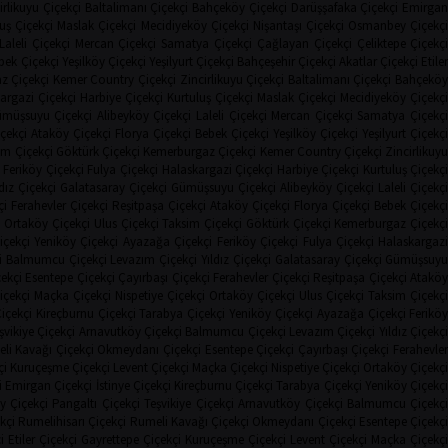
irlikuyu Çiçekçi
Baltalimanı Çiçekçi
Bahçeköy Çiçekçi
Darüşşafaka Çiçekçi
Emirga
uş Çiçekçi
Maslak Çiçekçi
Mecidiyeköy Çiçekçi
Nişantaşı Çiçekçi
Osmanbey Çiçekç
Laleli Çiçekçi
Mercan Çiçekçi
Samatya Çiçekçi
Çağlayan Çiçekçi
Çeliktepe Çiçekç
bek Çiçekçi
Yeşilköy Çiçekçi
Yeşilyurt Çiçekçi
Bahçeşehir Çiçekçi
Akatlar Çiçekçi
Etile
z Çiçekçi
Kemer Country Çiçekçi
Zincirlikuyu Çiçekçi
Baltalimanı Çiçekçi
Bahçekö
argazi Çiçekçi
Harbiye Çiçekçi
Kurtuluş Çiçekçi
Maslak Çiçekçi
Mecidiyeköy Çiçekç
müşsuyu Çiçekçi
Alibeyköy Çiçekçi
Laleli Çiçekçi
Mercan Çiçekçi
Samatya Çiçekç
çekçi
Ataköy Çiçekçi
Florya Çiçekçi
Bebek Çiçekçi
Yeşilköy Çiçekçi
Yeşilyurt Çiçekç
im Çiçekçi
Göktürk Çiçekçi
Kemerburgaz Çiçekçi
Kemer Country Çiçekçi
Zincirlikuy
Feriköy Çiçekçi
Fulya Çiçekçi
Halaskargazi Çiçekçi
Harbiye Çiçekçi
Kurtuluş Çiçekç
ldız Çiçekçi
Galatasaray Çiçekçi
Gümüşsuyu Çiçekçi
Alibeyköy Çiçekçi
Laleli Çiçekçi
çi
Ferahevler Çiçekçi
Reşitpaşa Çiçekçi
Ataköy Çiçekçi
Florya Çiçekçi
Bebek Çiçekç
i
Ortaköy Çiçekçi
Ulus Çiçekçi
Taksim Çiçekçi
Göktürk Çiçekçi
Kemerburgaz Çiçekç
içekçi
Yeniköy Çiçekçi
Ayazağa Çiçekçi
Feriköy Çiçekçi
Fulya Çiçekçi
Halaskargaz
i
Balmumcu Çiçekçi
Levazım Çiçekçi
Yıldız Çiçekçi
Galatasaray Çiçekçi
Gümüşsuy
ekçi
Esentepe Çiçekçi
Çayırbaşı Çiçekçi
Ferahevler Çiçekçi
Reşitpaşa Çiçekçi
Atakö
içekçi
Maçka Çiçekçi
Nispetiye Çiçekçi
Ortaköy Çiçekçi
Ulus Çiçekçi
Taksim Çiçekçi
Çiçekçi
Kireçburnu Çiçekçi
Tarabya Çiçekçi
Yeniköy Çiçekçi
Ayazağa Çiçekçi
Ferikö
şvikiye Çiçekçi
Arnavutköy Çiçekçi
Balmumcu Çiçekçi
Levazım Çiçekçi
Yıldız Çiçekç
li Kavağı Çiçekçi
Okmeydanı Çiçekçi
Esentepe Çiçekçi
Çayırbaşı Çiçekçi
Ferahevle
çi
Kuruçeşme Çiçekçi
Levent Çiçekçi
Maçka Çiçekçi
Nispetiye Çiçekçi
Ortaköy Çiçekç
i
Emirgan Çiçekçi
İstinye Çiçekçi
Kireçburnu Çiçekçi
Tarabya Çiçekçi
Yeniköy Çiçekç
 Çiçekçi
Pangaltı Çiçekçi
Teşvikiye Çiçekçi
Arnavutköy Çiçekçi
Balmumcu Çiçekç
kçi
Rumelihisarı Çiçekçi
Rumeli Kavağı Çiçekçi
Okmeydanı Çiçekçi
Esentepe Çiçekçi
i
Etiler Çiçekçi
Gayrettepe Çiçekçi
Kuruçeşme Çiçekçi
Levent Çiçekçi
Maçka Çiçekçi