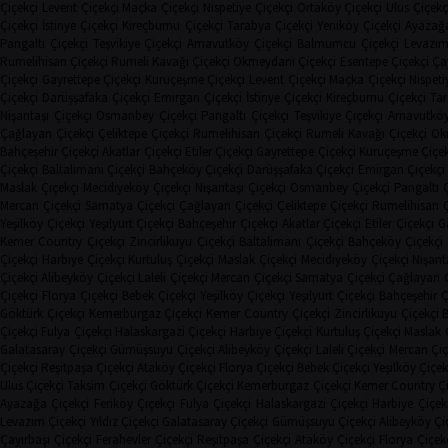
Çiçekçi
Levent Çiçekçi
Maçka Çiçekçi
Nispetiye Çiçekçi
Ortaköy Çiçekçi
Ulus Çiçekç
Çiçekçi
İstinye Çiçekçi
Kireçburnu Çiçekçi
Tarabya Çiçekçi
Yeniköy Çiçekçi
Ayazağa
Pangaltı Çiçekçi
Teşvikiye Çiçekçi
Arnavutköy Çiçekçi
Balmumcu Çiçekçi
Levazım
Rumelihisarı Çiçekçi
Rumeli Kavağı Çiçekçi
Okmeydanı Çiçekçi
Esentepe Çiçekçi
Çay
Çiçekçi
Gayrettepe Çiçekçi
Kuruçeşme Çiçekçi
Levent Çiçekçi
Maçka Çiçekçi
Nispeti
Çiçekçi
Darüşşafaka Çiçekçi
Emirgan Çiçekçi
İstinye Çiçekçi
Kireçburnu Çiçekçi
Tar
Nişantaşı Çiçekçi
Osmanbey Çiçekçi
Pangaltı Çiçekçi
Teşvikiye Çiçekçi
Arnavutköy
Çağlayan Çiçekçi
Çeliktepe Çiçekçi
Rumelihisarı Çiçekçi
Rumeli Kavağı Çiçekçi
Ok
Bahçeşehir Çiçekçi
Akatlar Çiçekçi
Etiler Çiçekçi
Gayrettepe Çiçekçi
Kuruçeşme Çiçek
Çiçekçi
Baltalimanı Çiçekçi
Bahçeköy Çiçekçi
Darüşşafaka Çiçekçi
Emirgan Çiçekçi
Maslak Çiçekçi
Mecidiyeköy Çiçekçi
Nişantaşı Çiçekçi
Osmanbey Çiçekçi
Pangaltı 
Mercan Çiçekçi
Samatya Çiçekçi
Çağlayan Çiçekçi
Çeliktepe Çiçekçi
Rumelihisarı 
Yeşilköy Çiçekçi
Yeşilyurt Çiçekçi
Bahçeşehir Çiçekçi
Akatlar Çiçekçi
Etiler Çiçekçi
G
Kemer Country Çiçekçi
Zincirlikuyu Çiçekçi
Baltalimanı Çiçekçi
Bahçeköy Çiçekçi
Çiçekçi
Harbiye Çiçekçi
Kurtuluş Çiçekçi
Maslak Çiçekçi
Mecidiyeköy Çiçekçi
Nişant
Çiçekçi
Alibeyköy Çiçekçi
Laleli Çiçekçi
Mercan Çiçekçi
Samatya Çiçekçi
Çağlayan Ç
Çiçekçi
Florya Çiçekçi
Bebek Çiçekçi
Yeşilköy Çiçekçi
Yeşilyurt Çiçekçi
Bahçeşehir Ç
Göktürk Çiçekçi
Kemerburgaz Çiçekçi
Kemer Country Çiçekçi
Zincirlikuyu Çiçekçi
B
Çiçekçi
Fulya Çiçekçi
Halaskargazi Çiçekçi
Harbiye Çiçekçi
Kurtuluş Çiçekçi
Maslak 
Galatasaray Çiçekçi
Gümüşsuyu Çiçekçi
Alibeyköy Çiçekçi
Laleli Çiçekçi
Mercan Çiç
Çiçekçi
Reşitpaşa Çiçekçi
Ataköy Çiçekçi
Florya Çiçekçi
Bebek Çiçekçi
Yeşilköy Çiçek
Ulus Çiçekçi
Taksim Çiçekçi
Göktürk Çiçekçi
Kemerburgaz Çiçekçi
Kemer Country Çi
Ayazağa Çiçekçi
Feriköy Çiçekçi
Fulya Çiçekçi
Halaskargazi Çiçekçi
Harbiye Çiçek
Levazım Çiçekçi
Yıldız Çiçekçi
Galatasaray Çiçekçi
Gümüşsuyu Çiçekçi
Alibeyköy Çi
Çayırbaşı Çiçekçi
Ferahevler Çiçekçi
Reşitpaşa Çiçekçi
Ataköy Çiçekçi
Florya Çiçek