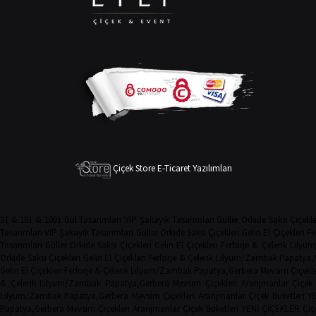
Çiçek Store E-Ticaret Yazılımları
51 & 101 & 1001 Gül Tasarımları
VIP Şakayık Tasarımları
Güller
Orkide
Saksı Çiçekle
Tasarımları
VIP Şakayık Tasarımları
Güller
Orkide
Saksı Çiçekleri
Gelin El Çiçekleri
Fe
Tasarımları
Güller
Orkide
Saksı Çiçekleri
Gelin El Çiçekleri
Ferforje & Çelenk
Lilyu
Orkide
Saksı Çiçekleri
Gelin El Çiçekleri
Ferforje & Çelenk
Lilyum/Zambak
Papatya,
Gelin El Çiçekleri
Ferforje & Çelenk
Lilyum/Zambak
Papatya,Gerbera
Mevsim Çiçekle
& Çelenk
Lilyum/Zambak
Papatya,Gerbera
Mevsim Çiçekleri
Aranjmanlar
Çiçek 
Lilyum/Zambak
Papatya,Gerbera
Mevsim Çiçekleri
Aranjmanlar
Çiçek Buketleri
Y
Papatya,Gerbera
Mevsim Çiçekleri
Aranjmanlar
Çiçek Buketleri
YENİ ÇİÇEKLER
Çiç