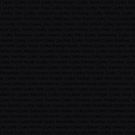
i
Taksim Çiçekçi
Göktürk Çiçekçi
Kemerburgaz Çiçekçi
Kemer Country Çiçekçi
Zinc
 Çiçekçi
Feriköy Çiçekçi
Fulya Çiçekçi
Halaskargazi Çiçekçi
Harbiye Çiçekçi
Kurtul
 Çiçekçi
Yıldız Çiçekçi
Galatasaray Çiçekçi
Gümüşsuyu Çiçekçi
Alibeyköy Çiçekçi
ırbaşı Çiçekçi
Ferahevler Çiçekçi
Reşitpaşa Çiçekçi
Ataköy Çiçekçi
Florya Çiçekçi
Be
ye Çiçekçi
Ortaköy Çiçekçi
Ulus Çiçekçi
Taksim Çiçekçi
Göktürk Çiçekçi
Kemerburga
abya Çiçekçi
Yeniköy Çiçekçi
Ayazağa Çiçekçi
Feriköy Çiçekçi
Fulya Çiçekçi
Halask
 Çiçekçi
Balmumcu Çiçekçi
Levazım Çiçekçi
Yıldız Çiçekçi
Galatasaray Çiçekçi
Gü
meydanı Çiçekçi
Esentepe Çiçekçi
Çayırbaşı Çiçekçi
Ferahevler Çiçekçi
Reşitpaşa Çi
çi
Levent Çiçekçi
Maçka Çiçekçi
Nispetiye Çiçekçi
Ortaköy Çiçekçi
Ulus Çiçekçi
Taks
İstinye Çiçekçi
Kireçburnu Çiçekçi
Tarabya Çiçekçi
Yeniköy Çiçekçi
Ayazağa Çiçekçi
Çiçekçi
Teşvikiye Çiçekçi
Arnavutköy Çiçekçi
Balmumcu Çiçekçi
Levazım Çiçekçi
Yı
Çiçekçi
Rumeli Kavağı Çiçekçi
Okmeydanı Çiçekçi
Esentepe Çiçekçi
Çayırbaşı Çiçek
ayrettepe Çiçekçi
Kuruçeşme Çiçekçi
Levent Çiçekçi
Maçka Çiçekçi
Nispetiye Çiçekç
Darüşşafaka Çiçekçi
Emirgan Çiçekçi
İstinye Çiçekçi
Kireçburnu Çiçekçi
Tarabya Ç
aşı Çiçekçi
Osmanbey Çiçekçi
Pangaltı Çiçekçi
Teşvikiye Çiçekçi
Arnavutköy Çiçekç
içekçi
Çeliktepe Çiçekçi
Rumelihisarı Çiçekçi
Rumeli Kavağı Çiçekçi
Okmeydanı Çiç
içekçi
Akatlar Çiçekçi
Etiler Çiçekçi
Gayrettepe Çiçekçi
Kuruçeşme Çiçekçi
Levent Ç
altalimanı Çiçekçi
Bahçeköy Çiçekçi
Darüşşafaka Çiçekçi
Emirgan Çiçekçi
İstinye 
Çiçekçi
Mecidiyeköy Çiçekçi
Nişantaşı Çiçekçi
Osmanbey Çiçekçi
Pangaltı Çiçekçi
Te
ekçi
Samatya Çiçekçi
Çağlayan Çiçekçi
Çeliktepe Çiçekçi
Rumelihisarı Çiçekçi
Rume
çi
Yeşilyurt Çiçekçi
Bahçeşehir Çiçekçi
Akatlar Çiçekçi
Etiler Çiçekçi
Gayrettepe Çiçek
çekçi
Zincirlikuyu Çiçekçi
Baltalimanı Çiçekçi
Bahçeköy Çiçekçi
Darüşşafaka Çiçekç
çi
Kurtuluş Çiçekçi
Maslak Çiçekçi
Mecidiyeköy Çiçekçi
Nişantaşı Çiçekçi
Osmanbey
çekçi
Laleli Çiçekçi
Mercan Çiçekçi
Samatya Çiçekçi
Çağlayan Çiçekçi
Çeliktepe Çiçe
çi
Bebek Çiçekçi
Yeşilköy Çiçekçi
Yeşilyurt Çiçekçi
Bahçeşehir Çiçekçi
Akatlar Çiçekç