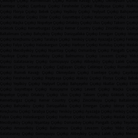
Çeliktepe Çiçekçi
Rumelihisarı Çiçekçi
Rumeli Kavağı Çiçekçi
Okmeydanı Çiçekçi
Esentepe Çiçekçi
Çayırbaşı Çiçekçi
Ferahevler Çiçekçi
Reşitpaşa Çiçekçi
Ataköy
Çiçekçi
Florya Çiçekçi
Bebek Çiçekçi
Yeşilköy Çiçekçi
Yeşilyurt Çiçekçi
Bahçeşehi
Çiçekçi
Akatlar Çiçekçi
Etiler Çiçekçi
Gayrettepe Çiçekçi
Kuruçeşme Çiçekçi
Leven
Çiçekçi
Maçka Çiçekçi
Nispetiye Çiçekçi
Ortaköy Çiçekçi
Ulus Çiçekçi
Taksim Çiçekç
Göktürk Çiçekçi
Kemerburgaz Çiçekçi
Kemer Country Çiçekçi
Zincirlikuyu Çiçekçi
Baltalimanı Çiçekçi
Bahçeköy Çiçekçi
Darüşşafaka Çiçekçi
Emirgan Çiçekçi
İstinye
Çiçekçi
Kireçburnu Çiçekçi
Tarabya Çiçekçi
Yeniköy Çiçekçi
Ayazağa Çiçekçi
Ferikö
Çiçekçi
Fulya Çiçekçi
Halaskargazi Çiçekçi
Harbiye Çiçekçi
Kurtuluş Çiçekçi
Masla
Çiçekçi
Mecidiyeköy Çiçekçi
Nişantaşı Çiçekçi
Osmanbey Çiçekçi
Pangaltı Çiçekçi
Teşvikiye Çiçekçi
Arnavutköy Çiçekçi
Balmumcu Çiçekçi
Levazım Çiçekçi
Yıldız
Çiçekçi
Galatasaray Çiçekçi
Gümüşsuyu Çiçekçi
Alibeyköy Çiçekçi
Laleli Çiçekçi
Mercan Çiçekçi
Samatya Çiçekçi
Çağlayan Çiçekçi
Çeliktepe Çiçekçi
Rumelihisarı
Çiçekçi
Rumeli Kavağı Çiçekçi
Okmeydanı Çiçekçi
Esentepe Çiçekçi
Çayırbaşı
Çiçekçi
Ferahevler Çiçekçi
Reşitpaşa Çiçekçi
Ataköy Çiçekçi
Florya Çiçekçi
Bebe
Çiçekçi
Yeşilköy Çiçekçi
Yeşilyurt Çiçekçi
Bahçeşehir Çiçekçi
Akatlar Çiçekçi
Etile
Çiçekçi
Gayrettepe Çiçekçi
Kuruçeşme Çiçekçi
Levent Çiçekçi
Maçka Çiçekçi
Nispetiye Çiçekçi
Ortaköy Çiçekçi
Ulus Çiçekçi
Taksim Çiçekçi
Göktürk Çiçekç
Kemerburgaz Çiçekçi
Kemer Country Çiçekçi
Zincirlikuyu Çiçekçi
Baltaliman
Çiçekçi
Bahçeköy Çiçekçi
Darüşşafaka Çiçekçi
Emirgan Çiçekçi
İstinye Çiçekçi
Kireçburnu Çiçekçi
Tarabya Çiçekçi
Yeniköy Çiçekçi
Ayazağa Çiçekçi
Feriköy Çiçekç
Fulya Çiçekçi
Halaskargazi Çiçekçi
Harbiye Çiçekçi
Kurtuluş Çiçekçi
Maslak Çiçekç
Mecidiyeköy Çiçekçi
Nişantaşı Çiçekçi
Osmanbey Çiçekçi
Pangaltı Çiçekçi
Teşvikiye
Çiçekçi
Arnavutköy Çiçekçi
Balmumcu Çiçekçi
Levazım Çiçekçi
Yıldız Çiçekçi
Galatasaray Çiçekçi
Gümüşsuyu Çiçekçi
Alibeyköy Çiçekçi
Laleli Çiçekçi
Mercan