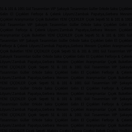
51 & 101 & 1001 Gül Tasarımları
VIP Şakayık Tasarımları
Güller
Orkide
Saksı Çiçekler
Gelin El Çiçekleri
Ferforje & Çelenk
Lilyum/Zambak
Papatya,Gerbera
Mevsim
Çiçekleri
Aranjmanlar
Çiçek Buketleri
YENİ ÇİÇEKLER
Çiçek Sepeti
51 & 101 & 100
Gül Tasarımları
VIP Şakayık Tasarımları
Güller
Orkide
Saksı Çiçekleri
Gelin El
Çiçekleri
Ferforje & Çelenk
Lilyum/Zambak
Papatya,Gerbera
Mevsim Çiçekler
Aranjmanlar
Çiçek Buketleri
YENİ ÇİÇEKLER
Çiçek Sepeti
51 & 101 & 1001 Gü
Tasarımları
VIP Şakayık Tasarımları
Güller
Orkide
Saksı Çiçekleri
Gelin El Çiçekler
Ferforje & Çelenk
Lilyum/Zambak
Papatya,Gerbera
Mevsim Çiçekleri
Aranjmanla
Çiçek Buketleri
YENİ ÇİÇEKLER
Çiçek Sepeti
51 & 101 & 1001 Gül Tasarımları
VIP
Şakayık Tasarımları
Güller
Orkide
Saksı Çiçekleri
Gelin El Çiçekleri
Ferforje & Çelen
Lilyum/Zambak
Papatya,Gerbera
Mevsim Çiçekleri
Aranjmanlar
Çiçek Buketler
YENİ ÇİÇEKLER
Çiçek Sepeti
51 & 101 & 1001 Gül Tasarımları
VIP Şakayı
Tasarımları
Güller
Orkide
Saksı Çiçekleri
Gelin El Çiçekleri
Ferforje & Çelen
Lilyum/Zambak
Papatya,Gerbera
Mevsim Çiçekleri
Aranjmanlar
Çiçek Buketler
YENİ ÇİÇEKLER
Çiçek Sepeti
51 & 101 & 1001 Gül Tasarımları
VIP Şakayı
Tasarımları
Güller
Orkide
Saksı Çiçekleri
Gelin El Çiçekleri
Ferforje & Çelen
Lilyum/Zambak
Papatya,Gerbera
Mevsim Çiçekleri
Aranjmanlar
Çiçek Buketler
YENİ ÇİÇEKLER
Çiçek Sepeti
51 & 101 & 1001 Gül Tasarımları
VIP Şakayı
Tasarımları
Güller
Orkide
Saksı Çiçekleri
Gelin El Çiçekleri
Ferforje & Çelen
Lilyum/Zambak
Papatya,Gerbera
Mevsim Çiçekleri
Aranjmanlar
Çiçek Buketler
YENİ ÇİÇEKLER
Çiçek Sepeti
51 & 101 & 1001 Gül Tasarımları
VIP Şakayı
Tasarımları
Güller
Orkide
Saksı Çiçekleri
Gelin El Çiçekleri
Ferforje & Çelen
Lilyum/Zambak
Papatya,Gerbera
Mevsim Çiçekleri
Aranjmanlar
Çiçek Buketler
YENİ ÇİÇEKLER
Çiçek Sepeti
Ataköy Çiçekçi
Florya Çiçekçi
Bebek Çiçekçi
Yeşilkö