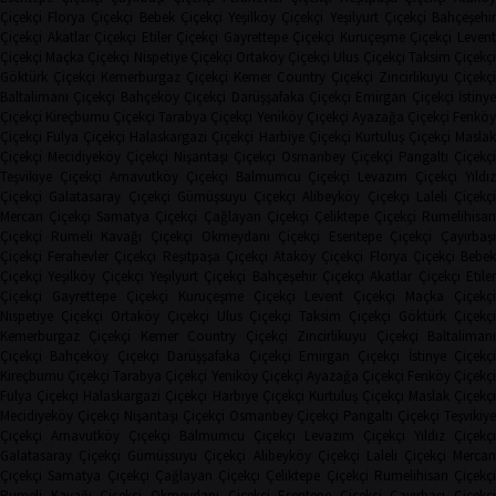
Çiçekçi
Florya Çiçekçi
Bebek Çiçekçi
Yeşilköy Çiçekçi
Yeşilyurt Çiçekçi
Bahçeşehi
Çiçekçi
Akatlar Çiçekçi
Etiler Çiçekçi
Gayrettepe Çiçekçi
Kuruçeşme Çiçekçi
Leven
Çiçekçi
Maçka Çiçekçi
Nispetiye Çiçekçi
Ortaköy Çiçekçi
Ulus Çiçekçi
Taksim Çiçekç
Göktürk Çiçekçi
Kemerburgaz Çiçekçi
Kemer Country Çiçekçi
Zincirlikuyu Çiçekçi
Baltalimanı Çiçekçi
Bahçeköy Çiçekçi
Darüşşafaka Çiçekçi
Emirgan Çiçekçi
İstinye
Çiçekçi
Kireçburnu Çiçekçi
Tarabya Çiçekçi
Yeniköy Çiçekçi
Ayazağa Çiçekçi
Ferikö
Çiçekçi
Fulya Çiçekçi
Halaskargazi Çiçekçi
Harbiye Çiçekçi
Kurtuluş Çiçekçi
Masla
Çiçekçi
Mecidiyeköy Çiçekçi
Nişantaşı Çiçekçi
Osmanbey Çiçekçi
Pangaltı Çiçekçi
Teşvikiye Çiçekçi
Arnavutköy Çiçekçi
Balmumcu Çiçekçi
Levazım Çiçekçi
Yıldız
Çiçekçi
Galatasaray Çiçekçi
Gümüşsuyu Çiçekçi
Alibeyköy Çiçekçi
Laleli Çiçekçi
Mercan Çiçekçi
Samatya Çiçekçi
Çağlayan Çiçekçi
Çeliktepe Çiçekçi
Rumelihisarı
Çiçekçi
Rumeli Kavağı Çiçekçi
Okmeydanı Çiçekçi
Esentepe Çiçekçi
Çayırbaşı
Çiçekçi
Ferahevler Çiçekçi
Reşitpaşa Çiçekçi
Ataköy Çiçekçi
Florya Çiçekçi
Bebe
Çiçekçi
Yeşilköy Çiçekçi
Yeşilyurt Çiçekçi
Bahçeşehir Çiçekçi
Akatlar Çiçekçi
Etile
Çiçekçi
Gayrettepe Çiçekçi
Kuruçeşme Çiçekçi
Levent Çiçekçi
Maçka Çiçekçi
Nispetiye Çiçekçi
Ortaköy Çiçekçi
Ulus Çiçekçi
Taksim Çiçekçi
Göktürk Çiçekç
Kemerburgaz Çiçekçi
Kemer Country Çiçekçi
Zincirlikuyu Çiçekçi
Baltaliman
Çiçekçi
Bahçeköy Çiçekçi
Darüşşafaka Çiçekçi
Emirgan Çiçekçi
İstinye Çiçekçi
Kireçburnu Çiçekçi
Tarabya Çiçekçi
Yeniköy Çiçekçi
Ayazağa Çiçekçi
Feriköy Çiçekç
Fulya Çiçekçi
Halaskargazi Çiçekçi
Harbiye Çiçekçi
Kurtuluş Çiçekçi
Maslak Çiçekç
Mecidiyeköy Çiçekçi
Nişantaşı Çiçekçi
Osmanbey Çiçekçi
Pangaltı Çiçekçi
Teşvikiye
Çiçekçi
Arnavutköy Çiçekçi
Balmumcu Çiçekçi
Levazım Çiçekçi
Yıldız Çiçekçi
Galatasaray Çiçekçi
Gümüşsuyu Çiçekçi
Alibeyköy Çiçekçi
Laleli Çiçekçi
Mercan
Çiçekçi
Samatya Çiçekçi
Çağlayan Çiçekçi
Çeliktepe Çiçekçi
Rumelihisarı Çiçekçi
Rumeli Kavağı Çiçekçi
Okmeydanı Çiçekçi
Esentepe Çiçekçi
Çayırbaşı Çiçekçi