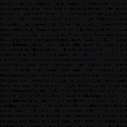
Çiçekçi
Yeşilyurt Çiçekçi
Bahçeşehir Çiçekçi
Akatlar Çiçekçi
Etiler Çiçekçi
Gayrettep
Çiçekçi
Kuruçeşme Çiçekçi
Levent Çiçekçi
Maçka Çiçekçi
Nispetiye Çiçekçi
Ortakö
Çiçekçi
Ulus Çiçekçi
Taksim Çiçekçi
Göktürk Çiçekçi
Kemerburgaz Çiçekçi
Keme
Country Çiçekçi
Zincirlikuyu Çiçekçi
Baltalimanı Çiçekçi
Bahçeköy Çiçekç
Darüşşafaka Çiçekçi
Emirgan Çiçekçi
İstinye Çiçekçi
Kireçburnu Çiçekçi
Tarabya
Çiçekçi
Yeniköy Çiçekçi
Ayazağa Çiçekçi
Feriköy Çiçekçi
Fulya Çiçekçi
Halaskargaz
Çiçekçi
Harbiye Çiçekçi
Kurtuluş Çiçekçi
Maslak Çiçekçi
Mecidiyeköy Çiçekçi
Nişantaşı Çiçekçi
Osmanbey Çiçekçi
Pangaltı Çiçekçi
Teşvikiye Çiçekçi
Arnavutköy
Çiçekçi
Balmumcu Çiçekçi
Levazım Çiçekçi
Yıldız Çiçekçi
Galatasaray Çiçekçi
Gümüşsuyu Çiçekçi
Alibeyköy Çiçekçi
Laleli Çiçekçi
Mercan Çiçekçi
Samatya Çiçekç
Çağlayan Çiçekçi
Çeliktepe Çiçekçi
Rumelihisarı Çiçekçi
Rumeli Kavağı Çiçekçi
Okmeydanı Çiçekçi
Esentepe Çiçekçi
Çayırbaşı Çiçekçi
Ferahevler Çiçekçi
Reşitpaşa
Çiçekçi
Ataköy Çiçekçi
Florya Çiçekçi
Bebek Çiçekçi
Yeşilköy Çiçekçi
Yeşilyur
Çiçekçi
Bahçeşehir Çiçekçi
Akatlar Çiçekçi
Etiler Çiçekçi
Gayrettepe Çiçekçi
Kuruçeşme Çiçekçi
Levent Çiçekçi
Maçka Çiçekçi
Nispetiye Çiçekçi
Ortaköy Çiçekç
Ulus Çiçekçi
Taksim Çiçekçi
Göktürk Çiçekçi
Kemerburgaz Çiçekçi
Kemer Countr
Çiçekçi
Zincirlikuyu Çiçekçi
Baltalimanı Çiçekçi
Bahçeköy Çiçekçi
Darüşşafak
Çiçekçi
Emirgan Çiçekçi
İstinye Çiçekçi
Kireçburnu Çiçekçi
Tarabya Çiçekçi
Yenikö
Çiçekçi
Ayazağa Çiçekçi
Feriköy Çiçekçi
Fulya Çiçekçi
Halaskargazi Çiçekçi
Harbiy
Çiçekçi
Kurtuluş Çiçekçi
Maslak Çiçekçi
Mecidiyeköy Çiçekçi
Nişantaşı Çiçekçi
Osmanbey Çiçekçi
Pangaltı Çiçekçi
Teşvikiye Çiçekçi
Arnavutköy Çiçekçi
Balmumcu
Çiçekçi
Levazım Çiçekçi
Yıldız Çiçekçi
Galatasaray Çiçekçi
Gümüşsuyu Çiçekçi
Alibeyköy Çiçekçi
Laleli Çiçekçi
Mercan Çiçekçi
Samatya Çiçekçi
Çağlayan Çiçekç
Çeliktepe Çiçekçi
Rumelihisarı Çiçekçi
Rumeli Kavağı Çiçekçi
Okmeydanı Çiçekçi
Esentepe Çiçekçi
Çayırbaşı Çiçekçi
Ferahevler Çiçekçi
Reşitpaşa Çiçekçi
Ataköy