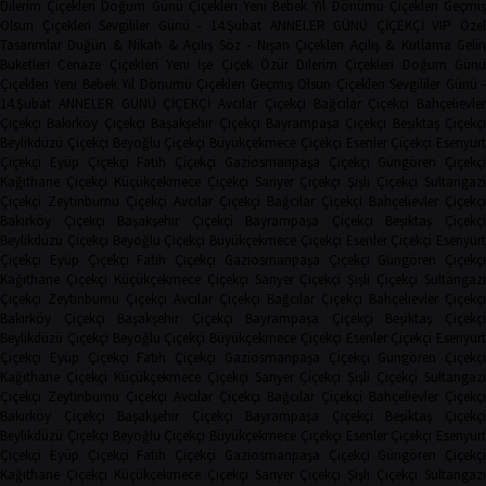
Dilerim Çiçekleri
Doğum Günü Çiçekleri
Yeni Bebek
Yıl Dönümü Çiçekleri
Geçmi
Olsun Çiçekleri
Sevgililer Günü - 14.Şubat
ANNELER GÜNÜ ÇİÇEKÇİ
VIP Öze
Tasarımlar
Düğün & Nikah & Açılış
Söz - Nişan Çiçekleri
Açılış & Kutlama
Geli
Buketleri
Cenaze Çiçekleri
Yeni İşe Çiçek
Özür Dilerim Çiçekleri
Doğum Gün
Çiçekleri
Yeni Bebek
Yıl Dönümü Çiçekleri
Geçmiş Olsun Çiçekleri
Sevgililer Günü 
14.Şubat
ANNELER GÜNÜ ÇİÇEKÇİ
Avcılar Çiçekçi
Bağcılar Çiçekçi
Bahçelievler
Çiçekçi
Bakırköy Çiçekçi
Başakşehir Çiçekçi
Bayrampaşa Çiçekçi
Beşiktaş Çiçekçi
Beylikdüzü Çiçekçi
Beyoğlu Çiçekçi
Büyükçekmece Çiçekçi
Esenler Çiçekçi
Esenyurt
Çiçekçi
Eyüp Çiçekçi
Fatih Çiçekçi
Gaziosmanpaşa Çiçekçi
Güngören Çiçekçi
Kağıthane Çiçekçi
Küçükçekmece Çiçekçi
Sarıyer Çiçekçi
Şişli Çiçekçi
Sultangazi
Çiçekçi
Zeytinburnu Çiçekçi
Avcılar Çiçekçi
Bağcılar Çiçekçi
Bahçelievler Çiçekçi
Bakırköy Çiçekçi
Başakşehir Çiçekçi
Bayrampaşa Çiçekçi
Beşiktaş Çiçekç
Beylikdüzü Çiçekçi
Beyoğlu Çiçekçi
Büyükçekmece Çiçekçi
Esenler Çiçekçi
Esenyurt
Çiçekçi
Eyüp Çiçekçi
Fatih Çiçekçi
Gaziosmanpaşa Çiçekçi
Güngören Çiçekçi
Kağıthane Çiçekçi
Küçükçekmece Çiçekçi
Sarıyer Çiçekçi
Şişli Çiçekçi
Sultangazi
Çiçekçi
Zeytinburnu Çiçekçi
Avcılar Çiçekçi
Bağcılar Çiçekçi
Bahçelievler Çiçekçi
Bakırköy Çiçekçi
Başakşehir Çiçekçi
Bayrampaşa Çiçekçi
Beşiktaş Çiçekç
Beylikdüzü Çiçekçi
Beyoğlu Çiçekçi
Büyükçekmece Çiçekçi
Esenler Çiçekçi
Esenyurt
Çiçekçi
Eyüp Çiçekçi
Fatih Çiçekçi
Gaziosmanpaşa Çiçekçi
Güngören Çiçekçi
Kağıthane Çiçekçi
Küçükçekmece Çiçekçi
Sarıyer Çiçekçi
Şişli Çiçekçi
Sultangazi
Çiçekçi
Zeytinburnu Çiçekçi
Avcılar Çiçekçi
Bağcılar Çiçekçi
Bahçelievler Çiçekçi
Bakırköy Çiçekçi
Başakşehir Çiçekçi
Bayrampaşa Çiçekçi
Beşiktaş Çiçekç
Beylikdüzü Çiçekçi
Beyoğlu Çiçekçi
Büyükçekmece Çiçekçi
Esenler Çiçekçi
Esenyurt
Çiçekçi
Eyüp Çiçekçi
Fatih Çiçekçi
Gaziosmanpaşa Çiçekçi
Güngören Çiçekçi
Kağıthane Çiçekçi
Küçükçekmece Çiçekçi
Sarıyer Çiçekçi
Şişli Çiçekçi
Sultangazi