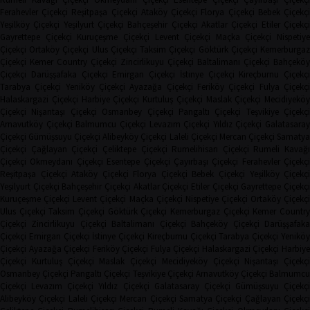
Ferahevler Çiçekçi
Reşitpaşa Çiçekçi
Ataköy Çiçekçi
Florya Çiçekçi
Bebek Çiçekç
Yeşilköy Çiçekçi
Yeşilyurt Çiçekçi
Bahçeşehir Çiçekçi
Akatlar Çiçekçi
Etiler Çiçekç
Gayrettepe Çiçekçi
Kuruçeşme Çiçekçi
Levent Çiçekçi
Maçka Çiçekçi
Nispetiye
Çiçekçi
Ortaköy Çiçekçi
Ulus Çiçekçi
Taksim Çiçekçi
Göktürk Çiçekçi
Kemerburga
Çiçekçi
Kemer Country Çiçekçi
Zincirlikuyu Çiçekçi
Baltalimanı Çiçekçi
Bahçeköy
Çiçekçi
Darüşşafaka Çiçekçi
Emirgan Çiçekçi
İstinye Çiçekçi
Kireçburnu Çiçekçi
Tarabya Çiçekçi
Yeniköy Çiçekçi
Ayazağa Çiçekçi
Feriköy Çiçekçi
Fulya Çiçekç
Halaskargazi Çiçekçi
Harbiye Çiçekçi
Kurtuluş Çiçekçi
Maslak Çiçekçi
Mecidiyeköy
Çiçekçi
Nişantaşı Çiçekçi
Osmanbey Çiçekçi
Pangaltı Çiçekçi
Teşvikiye Çiçekçi
Arnavutköy Çiçekçi
Balmumcu Çiçekçi
Levazım Çiçekçi
Yıldız Çiçekçi
Galatasaray
Çiçekçi
Gümüşsuyu Çiçekçi
Alibeyköy Çiçekçi
Laleli Çiçekçi
Mercan Çiçekçi
Samaty
Çiçekçi
Çağlayan Çiçekçi
Çeliktepe Çiçekçi
Rumelihisarı Çiçekçi
Rumeli Kavağı
Çiçekçi
Okmeydanı Çiçekçi
Esentepe Çiçekçi
Çayırbaşı Çiçekçi
Ferahevler Çiçekçi
Reşitpaşa Çiçekçi
Ataköy Çiçekçi
Florya Çiçekçi
Bebek Çiçekçi
Yeşilköy Çiçekç
Yeşilyurt Çiçekçi
Bahçeşehir Çiçekçi
Akatlar Çiçekçi
Etiler Çiçekçi
Gayrettepe Çiçekç
Kuruçeşme Çiçekçi
Levent Çiçekçi
Maçka Çiçekçi
Nispetiye Çiçekçi
Ortaköy Çiçekç
Ulus Çiçekçi
Taksim Çiçekçi
Göktürk Çiçekçi
Kemerburgaz Çiçekçi
Kemer Countr
Çiçekçi
Zincirlikuyu Çiçekçi
Baltalimanı Çiçekçi
Bahçeköy Çiçekçi
Darüşşafak
Çiçekçi
Emirgan Çiçekçi
İstinye Çiçekçi
Kireçburnu Çiçekçi
Tarabya Çiçekçi
Yenikö
Çiçekçi
Ayazağa Çiçekçi
Feriköy Çiçekçi
Fulya Çiçekçi
Halaskargazi Çiçekçi
Harbiy
Çiçekçi
Kurtuluş Çiçekçi
Maslak Çiçekçi
Mecidiyeköy Çiçekçi
Nişantaşı Çiçekçi
Osmanbey Çiçekçi
Pangaltı Çiçekçi
Teşvikiye Çiçekçi
Arnavutköy Çiçekçi
Balmumcu
Çiçekçi
Levazım Çiçekçi
Yıldız Çiçekçi
Galatasaray Çiçekçi
Gümüşsuyu Çiçekçi
Alibeyköy Çiçekçi
Laleli Çiçekçi
Mercan Çiçekçi
Samatya Çiçekçi
Çağlayan Çiçekç