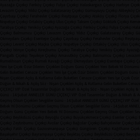
Ayazağa Çiçekçi
Feriköy Çiçekçi
Fulya Çiçekçi
Halaskargazi Çiçekçi
Harbiye Çiçek
Levazım Çiçekçi
Yıldız Çiçekçi
Galatasaray Çiçekçi
Gümüşsuyu Çiçekçi
Alibeyköy Çi
Çayırbaşı Çiçekçi
Ferahevler Çiçekçi
Reşitpaşa Çiçekçi
Ataköy Çiçekçi
Florya Çiçek
Nispetiye Çiçekçi
Ortaköy Çiçekçi
Ulus Çiçekçi
Taksim Çiçekçi
Göktürk Çiçekçi
Kemer
Tarabya Çiçekçi
Yeniköy Çiçekçi
Ayazağa Çiçekçi
Feriköy Çiçekçi
Fulya Çiçekçi
Hala
Çiçekçi
Balmumcu Çiçekçi
Levazım Çiçekçi
Yıldız Çiçekçi
Galatasaray Çiçekçi
Gü
Okmeydanı Çiçekçi
Esentepe Çiçekçi
Çayırbaşı Çiçekçi
Ferahevler Çiçekçi
Reşitpaş
Çiçekçi
Levent Çiçekçi
Maçka Çiçekçi
Nispetiye Çiçekçi
Ortaköy Çiçekçi
Ulus Çiçekç
Çiçekçi
İstinye Çiçekçi
Kireçburnu Çiçekçi
Tarabya Çiçekçi
Yeniköy Çiçekçi
Ayazağa
Pangaltı Çiçekçi
Teşvikiye Çiçekçi
Arnavutköy Çiçekçi
Balmumcu Çiçekçi
Levazım
Rumelihisarı Çiçekçi
Rumeli Kavağı Çiçekçi
Okmeydanı Çiçekçi
Esentepe Çiçekçi
Ça
Yeni İşe Çiçek
Özür Dilerim Çiçekleri
Doğum Günü Çiçekleri
Yeni Bebek
Yıl Dönümü 
Gelin Buketleri
Cenaze Çiçekleri
Yeni İşe Çiçek
Özür Dilerim Çiçekleri
Doğum Günü Çi
Nişan Çiçekleri
Açılış & Kutlama
Gelin Buketleri
Cenaze Çiçekleri
Yeni İşe Çiçek
Özür 
Düğün & Nikah & Açılış
Söz - Nişan Çiçekleri
Açılış & Kutlama
Gelin Buketleri
Cenaze
ÇİÇEKÇİ
VIP Özel Tasarımlar
Düğün & Nikah & Açılış
Söz - Nişan Çiçekleri
Açılış 
Günü - 14.Şubat
ANNELER GÜNÜ ÇİÇEKÇİ
VIP Özel Tasarımlar
Düğün & Nikah & Aç
Geçmiş Olsun Çiçekleri
Sevgililer Günü - 14.Şubat
ANNELER GÜNÜ ÇİÇEKÇİ
VIP Özel
Bebek
Yıl Dönümü Çiçekleri
Geçmiş Olsun Çiçekleri
Sevgililer Günü - 14.Şubat
ANNEL
Doğum Günü Çiçekleri
Yeni Bebek
Yıl Dönümü Çiçekleri
Geçmiş Olsun Çiçekleri
Sev
Çiçekçi
Beylikdüzü Çiçekçi
Beyoğlu Çiçekçi
Büyükçekmece Çiçekçi
Esenler Çiçekçi
Çiçekçi
Zeytinburnu Çiçekçi
Avcılar Çiçekçi
Bağcılar Çiçekçi
Bahçelievler Çiçekçi
Bak
Çiçekçi
Fatih Çiçekçi
Gaziosmanpaşa Çiçekçi
Güngören Çiçekçi
Kağıthane Çiçek
Başakşehir Çiçekçi
Bayrampaşa Çiçekçi
Beşiktaş Çiçekçi
Beylikdüzü Çiçekçi
Beyoğlu
Çiçekçi
Sarıyer Çiçekçi
Şişli Çiçekçi
Sultangazi Çiçekçi
Zeytinburnu Çiçekçi
Avcılar Ç