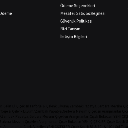
Ödeme Seçenekleri
ı Ödeme
Mesafeli Satış Sözleşmesi
Güvenlik Politikası
Bizi Tanıyın
İletişim Bilgileri
ri
Gelin El Çiçekleri
Ferforje & Çelenk
Lilyum/Zambak
Papatya,Gerbera
Mevsim Çiç
rforje & Çelenk
Lilyum/Zambak
Papatya,Gerbera
Mevsim Çiçekleri
Aranjmanlar
Çiçe
m/Zambak
Papatya,Gerbera
Mevsim Çiçekleri
Aranjmanlar
Çiçek Buketleri
YENİ ÇİÇ
Gerbera
Mevsim Çiçekleri
Aranjmanlar
Çiçek Buketleri
YENİ ÇİÇEKLER
Çiçek Sepeti
5
ri
Aranjmanlar
Çiçek Buketleri
YENİ ÇİÇEKLER
Çiçek Sepeti
51 & 101 & 1001 Gül Tasa