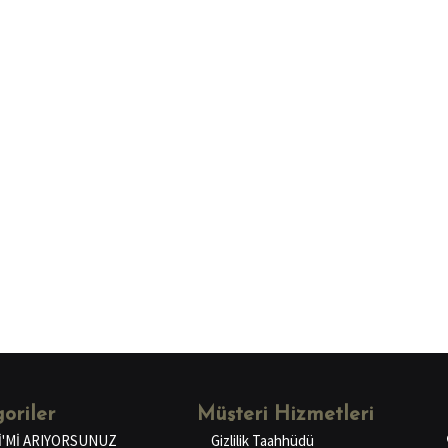
oriler
Müşteri Hizmetleri
İ'Mİ ARIYORSUNUZ
Gizlilik Taahhüdü