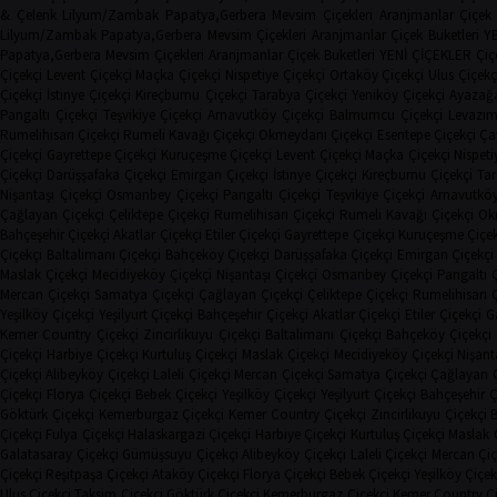
& Çelenk
Lilyum/Zambak
Papatya,Gerbera
Mevsim Çiçekleri
Aranjmanlar
Çiçek 
Lilyum/Zambak
Papatya,Gerbera
Mevsim Çiçekleri
Aranjmanlar
Çiçek Buketleri
Y
Papatya,Gerbera
Mevsim Çiçekleri
Aranjmanlar
Çiçek Buketleri
YENİ ÇİÇEKLER
Çiç
Çiçekçi
Levent Çiçekçi
Maçka Çiçekçi
Nispetiye Çiçekçi
Ortaköy Çiçekçi
Ulus Çiçekç
Çiçekçi
İstinye Çiçekçi
Kireçburnu Çiçekçi
Tarabya Çiçekçi
Yeniköy Çiçekçi
Ayazağa
Pangaltı Çiçekçi
Teşvikiye Çiçekçi
Arnavutköy Çiçekçi
Balmumcu Çiçekçi
Levazım
Rumelihisarı Çiçekçi
Rumeli Kavağı Çiçekçi
Okmeydanı Çiçekçi
Esentepe Çiçekçi
Çay
Çiçekçi
Gayrettepe Çiçekçi
Kuruçeşme Çiçekçi
Levent Çiçekçi
Maçka Çiçekçi
Nispeti
Çiçekçi
Darüşşafaka Çiçekçi
Emirgan Çiçekçi
İstinye Çiçekçi
Kireçburnu Çiçekçi
Tar
Nişantaşı Çiçekçi
Osmanbey Çiçekçi
Pangaltı Çiçekçi
Teşvikiye Çiçekçi
Arnavutköy
Çağlayan Çiçekçi
Çeliktepe Çiçekçi
Rumelihisarı Çiçekçi
Rumeli Kavağı Çiçekçi
Ok
Bahçeşehir Çiçekçi
Akatlar Çiçekçi
Etiler Çiçekçi
Gayrettepe Çiçekçi
Kuruçeşme Çiçek
Çiçekçi
Baltalimanı Çiçekçi
Bahçeköy Çiçekçi
Darüşşafaka Çiçekçi
Emirgan Çiçekçi
Maslak Çiçekçi
Mecidiyeköy Çiçekçi
Nişantaşı Çiçekçi
Osmanbey Çiçekçi
Pangaltı 
Mercan Çiçekçi
Samatya Çiçekçi
Çağlayan Çiçekçi
Çeliktepe Çiçekçi
Rumelihisarı 
Yeşilköy Çiçekçi
Yeşilyurt Çiçekçi
Bahçeşehir Çiçekçi
Akatlar Çiçekçi
Etiler Çiçekçi
G
Kemer Country Çiçekçi
Zincirlikuyu Çiçekçi
Baltalimanı Çiçekçi
Bahçeköy Çiçekçi
Çiçekçi
Harbiye Çiçekçi
Kurtuluş Çiçekçi
Maslak Çiçekçi
Mecidiyeköy Çiçekçi
Nişant
Çiçekçi
Alibeyköy Çiçekçi
Laleli Çiçekçi
Mercan Çiçekçi
Samatya Çiçekçi
Çağlayan Ç
Çiçekçi
Florya Çiçekçi
Bebek Çiçekçi
Yeşilköy Çiçekçi
Yeşilyurt Çiçekçi
Bahçeşehir Ç
Göktürk Çiçekçi
Kemerburgaz Çiçekçi
Kemer Country Çiçekçi
Zincirlikuyu Çiçekçi
B
Çiçekçi
Fulya Çiçekçi
Halaskargazi Çiçekçi
Harbiye Çiçekçi
Kurtuluş Çiçekçi
Maslak 
Galatasaray Çiçekçi
Gümüşsuyu Çiçekçi
Alibeyköy Çiçekçi
Laleli Çiçekçi
Mercan Çiç
Çiçekçi
Reşitpaşa Çiçekçi
Ataköy Çiçekçi
Florya Çiçekçi
Bebek Çiçekçi
Yeşilköy Çiçek
Ulus Çiçekçi
Taksim Çiçekçi
Göktürk Çiçekçi
Kemerburgaz Çiçekçi
Kemer Country Çi