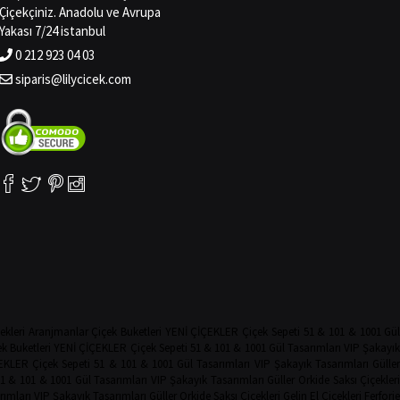
Çiçekçiniz. Anadolu ve Avrupa
Yakası 7/24 istanbul
0 212 923 04 03
siparis@lilycicek.com
ekleri
Aranjmanlar
Çiçek Buketleri
YENİ ÇİÇEKLER
Çiçek Sepeti
51 & 101 & 1001 Gü
k Buketleri
YENİ ÇİÇEKLER
Çiçek Sepeti
51 & 101 & 1001 Gül Tasarımları
VIP Şakayı
EKLER
Çiçek Sepeti
51 & 101 & 1001 Gül Tasarımları
VIP Şakayık Tasarımları
Güller
1 & 101 & 1001 Gül Tasarımları
VIP Şakayık Tasarımları
Güller
Orkide
Saksı Çiçekler
rımları
VIP Şakayık Tasarımları
Güller
Orkide
Saksı Çiçekleri
Gelin El Çiçekleri
Ferforje