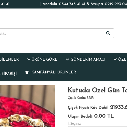
41 41
| Anadolu: 0544 745 41 41 & Avrupa: 0212 923 04
EDİLENLER
ÜRÜNE GÖRE
GÖNDERİM AMACI
ÖZE
KAMPANYALI ÜRÜNLER
SIPARIŞI
Kutuda Özel Gün Ta
Çiçek Kodu: 8985
21933.
Çiçek Fiyatı Kdv Dahil:
0,00
TL
Ulaşım Bedeli:
İl Seçiniz: