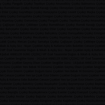
 Çiçekçi
Pangaltı Çiçekçi
Teşvikiye Çiçekçi
Arnavutköy Çiçekçi
Balmumcu Çiçekç
kçi
Rumelihisarı Çiçekçi
Rumeli Kavağı Çiçekçi
Okmeydanı Çiçekçi
Esentepe Çiçekçi
i
Etiler Çiçekçi
Gayrettepe Çiçekçi
Kuruçeşme Çiçekçi
Levent Çiçekçi
Maçka Çiçekçi
eköy Çiçekçi
Darüşşafaka Çiçekçi
Emirgan Çiçekçi
İstinye Çiçekçi
Kireçburnu Çiçekçi
i
Nişantaşı Çiçekçi
Osmanbey Çiçekçi
Pangaltı Çiçekçi
Teşvikiye Çiçekçi
Arnavutkö
i
Çağlayan Çiçekçi
Çeliktepe Çiçekçi
Rumelihisarı Çiçekçi
Rumeli Kavağı Çiçekç
ekçi
Bahçeşehir Çiçekçi
Akatlar Çiçekçi
Etiler Çiçekçi
Gayrettepe Çiçekçi
Kuruçeşm
irlikuyu Çiçekçi
Baltalimanı Çiçekçi
Bahçeköy Çiçekçi
Darüşşafaka Çiçekçi
Emirga
uş Çiçekçi
Maslak Çiçekçi
Mecidiyeköy Çiçekçi
Nişantaşı Çiçekçi
Osmanbey Çiçekç
Laleli Çiçekçi
Mercan Çiçekçi
Samatya Çiçekçi
Çağlayan Çiçekçi
Çeliktepe Çiçekç
ikah & Açılış
Söz - Nişan Çiçekleri
Açılış & Kutlama
Gelin Buketleri
Cenaze Çiçekler
İ
VIP Özel Tasarımlar
Düğün & Nikah & Açılış
Söz - Nişan Çiçekleri
Açılış & Kutlam
14.Şubat
ANNELER GÜNÜ ÇİÇEKÇİ
VIP Özel Tasarımlar
Düğün & Nikah & Açılış
Söz 
un Çiçekleri
Sevgililer Günü - 14.Şubat
ANNELER GÜNÜ ÇİÇEKÇİ
VIP Özel Tasarımla
l Dönümü Çiçekleri
Geçmiş Olsun Çiçekleri
Sevgililer Günü - 14.Şubat
ANNELER GÜN
m Günü Çiçekleri
Yeni Bebek
Yıl Dönümü Çiçekleri
Geçmiş Olsun Çiçekleri
Sevgilile
Çiçek
Özür Dilerim Çiçekleri
Doğum Günü Çiçekleri
Yeni Bebek
Yıl Dönümü Çiçekler
leri
Cenaze Çiçekleri
Yeni İşe Çiçek
Özür Dilerim Çiçekleri
Doğum Günü Çiçekleri
Yeni
Açılış & Kutlama
Gelin Buketleri
Cenaze Çiçekleri
Yeni İşe Çiçek
Özür Dilerim Çiçekleri
hçelievler Çiçekçi
Bakırköy Çiçekçi
Başakşehir Çiçekçi
Bayrampaşa Çiçekçi
Beşikta
kçi
Kağıthane Çiçekçi
Küçükçekmece Çiçekçi
Sarıyer Çiçekçi
Şişli Çiçekçi
Sultangaz
içekçi
Beyoğlu Çiçekçi
Büyükçekmece Çiçekçi
Esenler Çiçekçi
Esenyurt Çiçekçi
Eyü
rnu Çiçekçi
Avcılar Çiçekçi
Bağcılar Çiçekçi
Bahçelievler Çiçekçi
Bakırköy Çiçekç
Çiçekçi
Gaziosmanpaşa Çiçekçi
Güngören Çiçekçi
Kağıthane Çiçekçi
Küçükçekmec
rampaşa Çiçekçi
Beşiktaş Çiçekçi
Beylikdüzü Çiçekçi
Beyoğlu Çiçekçi
Büyükçekmec