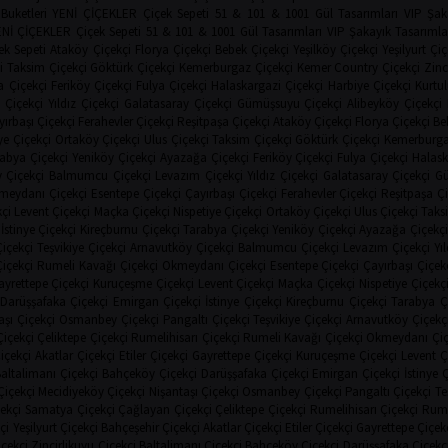
Buketleri
YENİ ÇİÇEKLER
Çiçek Sepeti
51 & 101 & 1001 Gül Tasarımları
VIP Şak
ENİ ÇİÇEKLER
Çiçek Sepeti
51 & 101 & 1001 Gül Tasarımları
VIP Şakayık Tasarımla
ek Sepeti
Ataköy Çiçekçi
Florya Çiçekçi
Bebek Çiçekçi
Yeşilköy Çiçekçi
Yeşilyurt Çiç
i
Taksim Çiçekçi
Göktürk Çiçekçi
Kemerburgaz Çiçekçi
Kemer Country Çiçekçi
Zinc
 Çiçekçi
Feriköy Çiçekçi
Fulya Çiçekçi
Halaskargazi Çiçekçi
Harbiye Çiçekçi
Kurtul
 Çiçekçi
Yıldız Çiçekçi
Galatasaray Çiçekçi
Gümüşsuyu Çiçekçi
Alibeyköy Çiçekçi
ırbaşı Çiçekçi
Ferahevler Çiçekçi
Reşitpaşa Çiçekçi
Ataköy Çiçekçi
Florya Çiçekçi
Be
ye Çiçekçi
Ortaköy Çiçekçi
Ulus Çiçekçi
Taksim Çiçekçi
Göktürk Çiçekçi
Kemerburga
abya Çiçekçi
Yeniköy Çiçekçi
Ayazağa Çiçekçi
Feriköy Çiçekçi
Fulya Çiçekçi
Halask
 Çiçekçi
Balmumcu Çiçekçi
Levazım Çiçekçi
Yıldız Çiçekçi
Galatasaray Çiçekçi
Gü
meydanı Çiçekçi
Esentepe Çiçekçi
Çayırbaşı Çiçekçi
Ferahevler Çiçekçi
Reşitpaşa Çi
çi
Levent Çiçekçi
Maçka Çiçekçi
Nispetiye Çiçekçi
Ortaköy Çiçekçi
Ulus Çiçekçi
Taks
İstinye Çiçekçi
Kireçburnu Çiçekçi
Tarabya Çiçekçi
Yeniköy Çiçekçi
Ayazağa Çiçekçi
Çiçekçi
Teşvikiye Çiçekçi
Arnavutköy Çiçekçi
Balmumcu Çiçekçi
Levazım Çiçekçi
Yı
Çiçekçi
Rumeli Kavağı Çiçekçi
Okmeydanı Çiçekçi
Esentepe Çiçekçi
Çayırbaşı Çiçek
ayrettepe Çiçekçi
Kuruçeşme Çiçekçi
Levent Çiçekçi
Maçka Çiçekçi
Nispetiye Çiçekç
Darüşşafaka Çiçekçi
Emirgan Çiçekçi
İstinye Çiçekçi
Kireçburnu Çiçekçi
Tarabya Ç
aşı Çiçekçi
Osmanbey Çiçekçi
Pangaltı Çiçekçi
Teşvikiye Çiçekçi
Arnavutköy Çiçekç
içekçi
Çeliktepe Çiçekçi
Rumelihisarı Çiçekçi
Rumeli Kavağı Çiçekçi
Okmeydanı Çiç
içekçi
Akatlar Çiçekçi
Etiler Çiçekçi
Gayrettepe Çiçekçi
Kuruçeşme Çiçekçi
Levent Ç
altalimanı Çiçekçi
Bahçeköy Çiçekçi
Darüşşafaka Çiçekçi
Emirgan Çiçekçi
İstinye 
Çiçekçi
Mecidiyeköy Çiçekçi
Nişantaşı Çiçekçi
Osmanbey Çiçekçi
Pangaltı Çiçekçi
Te
ekçi
Samatya Çiçekçi
Çağlayan Çiçekçi
Çeliktepe Çiçekçi
Rumelihisarı Çiçekçi
Rume
çi
Yeşilyurt Çiçekçi
Bahçeşehir Çiçekçi
Akatlar Çiçekçi
Etiler Çiçekçi
Gayrettepe Çiçek
çekçi
Zincirlikuyu Çiçekçi
Baltalimanı Çiçekçi
Bahçeköy Çiçekçi
Darüşşafaka Çiçekç