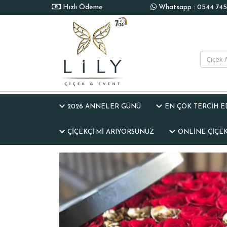
Hızlı Ödeme
Whatsapp : 0544 745 
2026 ANNELER GÜNÜ
EN ÇOK TERCİH 
ÇIÇEKÇI'MI ARIYORSUNUZ
ONLINE ÇIÇEK 