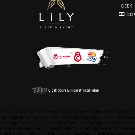
ÇİÇEK
Hızl
Çiçek Store E-Ticaret Yazılımları
51 & 101 & 1001 Gül Tasarımları
VIP Şakayık Tasarımları
Güller
Orkide
Saksı Çiçekle
Tasarımları
VIP Şakayık Tasarımları
Güller
Orkide
Saksı Çiçekleri
Gelin El Çiçekleri
Fe
Tasarımları
Güller
Orkide
Saksı Çiçekleri
Gelin El Çiçekleri
Ferforje & Çelenk
Lilyu
Orkide
Saksı Çiçekleri
Gelin El Çiçekleri
Ferforje & Çelenk
Lilyum/Zambak
Papatya,
Gelin El Çiçekleri
Ferforje & Çelenk
Lilyum/Zambak
Papatya,Gerbera
Mevsim Çiçekle