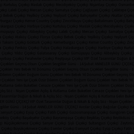
çi
Kurtuluş Çiçekçi
Maslak Çiçekçi
Mecidiyeköy Çiçekçi
Nişantaşı Çiçekçi
Osmanbey
çekçi
Laleli Çiçekçi
Mercan Çiçekçi
Samatya Çiçekçi
Çağlayan Çiçekçi
Çeliktepe Çiçe
çi
Bebek Çiçekçi
Yeşilköy Çiçekçi
Yeşilyurt Çiçekçi
Bahçeşehir Çiçekçi
Akatlar Çiçekç
burgaz Çiçekçi
Kemer Country Çiçekçi
Zincirlikuyu Çiçekçi
Baltalimanı Çiçekçi
Bahç
skargazi Çiçekçi
Harbiye Çiçekçi
Kurtuluş Çiçekçi
Maslak Çiçekçi
Mecidiyeköy Çiçekç
müşsuyu Çiçekçi
Alibeyköy Çiçekçi
Laleli Çiçekçi
Mercan Çiçekçi
Samatya Çiçekç
a Çiçekçi
Ataköy Çiçekçi
Florya Çiçekçi
Bebek Çiçekçi
Yeşilköy Çiçekçi
Yeşilyurt Çiç
i
Taksim Çiçekçi
Göktürk Çiçekçi
Kemerburgaz Çiçekçi
Kemer Country Çiçekçi
Zinc
 Çiçekçi
Feriköy Çiçekçi
Fulya Çiçekçi
Halaskargazi Çiçekçi
Harbiye Çiçekçi
Kurtul
 Çiçekçi
Yıldız Çiçekçi
Galatasaray Çiçekçi
Gümüşsuyu Çiçekçi
Alibeyköy Çiçekçi
yırbaşı Çiçekçi
Ferahevler Çiçekçi
Reşitpaşa Çiçekçi
VIP Özel Tasarımlar
Düğün & N
Çiçekleri
Geçmiş Olsun Çiçekleri
Sevgililer Günü - 14.Şubat
ANNELER GÜNÜ ÇİÇEKÇ
çekleri
Yeni Bebek
Yıl Dönümü Çiçekleri
Geçmiş Olsun Çiçekleri
Sevgililer Günü - 
Dilerim Çiçekleri
Doğum Günü Çiçekleri
Yeni Bebek
Yıl Dönümü Çiçekleri
Geçmiş Ols
 Çiçekleri
Yeni İşe Çiçek
Özür Dilerim Çiçekleri
Doğum Günü Çiçekleri
Yeni Bebek
Yı
& Kutlama
Gelin Buketleri
Cenaze Çiçekleri
Yeni İşe Çiçek
Özür Dilerim Çiçekleri
Doğu
ılış
Söz - Nişan Çiçekleri
Açılış & Kutlama
Gelin Buketleri
Cenaze Çiçekleri
Yeni İşe 
 Tasarımlar
Düğün & Nikah & Açılış
Söz - Nişan Çiçekleri
Açılış & Kutlama
Gelin Buket
ER GÜNÜ ÇİÇEKÇİ
VIP Özel Tasarımlar
Düğün & Nikah & Açılış
Söz - Nişan Çiçekleri
gililer Günü - 14.Şubat
ANNELER GÜNÜ ÇİÇEKÇİ
Avcılar Çiçekçi
Bağcılar Çiçekçi
Ba
Esenyurt Çiçekçi
Eyüp Çiçekçi
Fatih Çiçekçi
Gaziosmanpaşa Çiçekçi
Güngören Çiçe
ırköy Çiçekçi
Başakşehir Çiçekçi
Bayrampaşa Çiçekçi
Beşiktaş Çiçekçi
Beylikdüzü Ç
çi
Küçükçekmece Çiçekçi
Sarıyer Çiçekçi
Şişli Çiçekçi
Sultangazi Çiçekçi
Zeytinbu
 Çiçekçi
Büyükçekmece Çiçekçi
Esenler Çiçekçi
Esenyurt Çiçekçi
Eyüp Çiçekçi
Fatih 
içekçi
Bağcılar Çiçekçi
Bahçelievler Çiçekçi
Bakırköy Çiçekçi
Başakşehir Çiçekçi
Bay