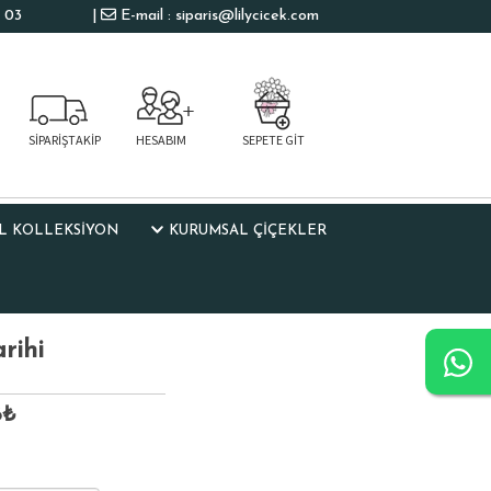
 03
|
E-mail : siparis@lilycicek.com
SİPARİŞTAKİP
HESABIM
SEPETE GİT
L KOLLEKSIYON
KURUMSAL ÇİÇEKLER
rihi
6₺