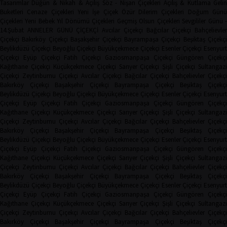
Tasarımlar
Düğün & Nikah & Açılış
Söz - Nişan Çiçekleri
Açılış & Kutlama
Geli
Buketleri
Cenaze Çiçekleri
Yeni İşe Çiçek
Özür Dilerim Çiçekleri
Doğum Gün
Çiçekleri
Yeni Bebek
Yıl Dönümü Çiçekleri
Geçmiş Olsun Çiçekleri
Sevgililer Günü 
14.Şubat
ANNELER GÜNÜ ÇİÇEKÇİ
Avcılar Çiçekçi
Bağcılar Çiçekçi
Bahçelievler
Çiçekçi
Bakırköy Çiçekçi
Başakşehir Çiçekçi
Bayrampaşa Çiçekçi
Beşiktaş Çiçekçi
Beylikdüzü Çiçekçi
Beyoğlu Çiçekçi
Büyükçekmece Çiçekçi
Esenler Çiçekçi
Esenyurt
Çiçekçi
Eyüp Çiçekçi
Fatih Çiçekçi
Gaziosmanpaşa Çiçekçi
Güngören Çiçekçi
Kağıthane Çiçekçi
Küçükçekmece Çiçekçi
Sarıyer Çiçekçi
Şişli Çiçekçi
Sultangazi
Çiçekçi
Zeytinburnu Çiçekçi
Avcılar Çiçekçi
Bağcılar Çiçekçi
Bahçelievler Çiçekçi
Bakırköy Çiçekçi
Başakşehir Çiçekçi
Bayrampaşa Çiçekçi
Beşiktaş Çiçekç
Beylikdüzü Çiçekçi
Beyoğlu Çiçekçi
Büyükçekmece Çiçekçi
Esenler Çiçekçi
Esenyurt
Çiçekçi
Eyüp Çiçekçi
Fatih Çiçekçi
Gaziosmanpaşa Çiçekçi
Güngören Çiçekçi
Kağıthane Çiçekçi
Küçükçekmece Çiçekçi
Sarıyer Çiçekçi
Şişli Çiçekçi
Sultangazi
Çiçekçi
Zeytinburnu Çiçekçi
Avcılar Çiçekçi
Bağcılar Çiçekçi
Bahçelievler Çiçekçi
Bakırköy Çiçekçi
Başakşehir Çiçekçi
Bayrampaşa Çiçekçi
Beşiktaş Çiçekç
Beylikdüzü Çiçekçi
Beyoğlu Çiçekçi
Büyükçekmece Çiçekçi
Esenler Çiçekçi
Esenyurt
Çiçekçi
Eyüp Çiçekçi
Fatih Çiçekçi
Gaziosmanpaşa Çiçekçi
Güngören Çiçekçi
Kağıthane Çiçekçi
Küçükçekmece Çiçekçi
Sarıyer Çiçekçi
Şişli Çiçekçi
Sultangazi
Çiçekçi
Zeytinburnu Çiçekçi
Avcılar Çiçekçi
Bağcılar Çiçekçi
Bahçelievler Çiçekçi
Bakırköy Çiçekçi
Başakşehir Çiçekçi
Bayrampaşa Çiçekçi
Beşiktaş Çiçekç
Beylikdüzü Çiçekçi
Beyoğlu Çiçekçi
Büyükçekmece Çiçekçi
Esenler Çiçekçi
Esenyurt
Çiçekçi
Eyüp Çiçekçi
Fatih Çiçekçi
Gaziosmanpaşa Çiçekçi
Güngören Çiçekçi
Kağıthane Çiçekçi
Küçükçekmece Çiçekçi
Sarıyer Çiçekçi
Şişli Çiçekçi
Sultangazi
Çiçekçi
Zeytinburnu Çiçekçi
Avcılar Çiçekçi
Bağcılar Çiçekçi
Bahçelievler Çiçekçi
Bakırköy Çiçekçi
Başakşehir Çiçekçi
Bayrampaşa Çiçekçi
Beşiktaş Çiçekç