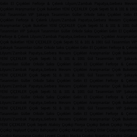
Gelin El Çiçekleri
Ferforje & Çelenk
Lilyum/Zambak
Papatya,Gerbera
Mevsim
Çiçekleri
Aranjmanlar
Çiçek Buketleri
YENİ ÇİÇEKLER
Çiçek Sepeti
51 & 101 & 100
Gül Tasarımları
VIP Şakayık Tasarımları
Güller
Orkide
Saksı Çiçekleri
Gelin El
Çiçekleri
Ferforje & Çelenk
Lilyum/Zambak
Papatya,Gerbera
Mevsim Çiçekler
Aranjmanlar
Çiçek Buketleri
YENİ ÇİÇEKLER
Çiçek Sepeti
51 & 101 & 1001 Gü
Tasarımları
VIP Şakayık Tasarımları
Güller
Orkide
Saksı Çiçekleri
Gelin El Çiçekler
Ferforje & Çelenk
Lilyum/Zambak
Papatya,Gerbera
Mevsim Çiçekleri
Aranjmanla
Çiçek Buketleri
YENİ ÇİÇEKLER
Çiçek Sepeti
51 & 101 & 1001 Gül Tasarımları
VIP
Şakayık Tasarımları
Güller
Orkide
Saksı Çiçekleri
Gelin El Çiçekleri
Ferforje & Çelen
Lilyum/Zambak
Papatya,Gerbera
Mevsim Çiçekleri
Aranjmanlar
Çiçek Buketler
YENİ ÇİÇEKLER
Çiçek Sepeti
51 & 101 & 1001 Gül Tasarımları
VIP Şakayı
Tasarımları
Güller
Orkide
Saksı Çiçekleri
Gelin El Çiçekleri
Ferforje & Çelen
Lilyum/Zambak
Papatya,Gerbera
Mevsim Çiçekleri
Aranjmanlar
Çiçek Buketler
YENİ ÇİÇEKLER
Çiçek Sepeti
51 & 101 & 1001 Gül Tasarımları
VIP Şakayı
Tasarımları
Güller
Orkide
Saksı Çiçekleri
Gelin El Çiçekleri
Ferforje & Çelen
Lilyum/Zambak
Papatya,Gerbera
Mevsim Çiçekleri
Aranjmanlar
Çiçek Buketler
YENİ ÇİÇEKLER
Çiçek Sepeti
51 & 101 & 1001 Gül Tasarımları
VIP Şakayı
Tasarımları
Güller
Orkide
Saksı Çiçekleri
Gelin El Çiçekleri
Ferforje & Çelen
Lilyum/Zambak
Papatya,Gerbera
Mevsim Çiçekleri
Aranjmanlar
Çiçek Buketler
YENİ ÇİÇEKLER
Çiçek Sepeti
51 & 101 & 1001 Gül Tasarımları
VIP Şakayı
Tasarımları
Güller
Orkide
Saksı Çiçekleri
Gelin El Çiçekleri
Ferforje & Çelen
Lilyum/Zambak
Papatya,Gerbera
Mevsim Çiçekleri
Aranjmanlar
Çiçek Buketler
YENİ ÇİÇEKLER
Çiçek Sepeti
Ataköy Çiçekçi
Florya Çiçekçi
Bebek Çiçekçi
Yeşilkö
Çiçekçi
Yeşilyurt Çiçekçi
Bahçeşehir Çiçekçi
Akatlar Çiçekçi
Etiler Çiçekçi
Gayrettep
Çiçekçi
Kuruçeşme Çiçekçi
Levent Çiçekçi
Maçka Çiçekçi
Nispetiye Çiçekçi
Ortakö