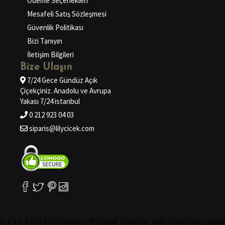
Ödeme Seçenekleri
Mesafeli Satış Sözleşmesi
Güvenlik Politikası
Bizi Tanıyın
İletişim Bilgileri
Bize Ulaşın
7/24 Gece Gündüz Açık
Çiçekçiniz. Anadolu ve Avrupa
Yakası 7/24 istanbul
0 212 923 04 03
siparis@lilycicek.com
51 & 101 & 1001 Gül Tasarımları
VIP Şakayık Tasarımları
Güller
Orkide
Saksı Çiçekler