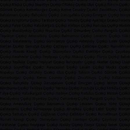
Çiçekçi
Maçka Çiçekçi
Nispetiye Çiçekçi
Ortaköy Çiçekçi
Ulus Çiçekçi
Taksim Çiçekç
Göktürk Çiçekçi
Kemerburgaz Çiçekçi
Kemer Country Çiçekçi
Zincirlikuyu Çiçekçi
Baltalimanı Çiçekçi
Bahçeköy Çiçekçi
Darüşşafaka Çiçekçi
Emirgan Çiçekçi
İstinye
Çiçekçi
Kireçburnu Çiçekçi
Tarabya Çiçekçi
Yeniköy Çiçekçi
Ayazağa Çiçekçi
Ferikö
Çiçekçi
Fulya Çiçekçi
Halaskargazi Çiçekçi
Harbiye Çiçekçi
Kurtuluş Çiçekçi
Masla
Çiçekçi
Mecidiyeköy Çiçekçi
Nişantaşı Çiçekçi
Osmanbey Çiçekçi
Pangaltı Çiçekçi
Teşvikiye Çiçekçi
Arnavutköy Çiçekçi
Balmumcu Çiçekçi
Levazım Çiçekçi
Yıldız
Çiçekçi
Galatasaray Çiçekçi
Gümüşsuyu Çiçekçi
Alibeyköy Çiçekçi
Laleli Çiçekçi
Mercan Çiçekçi
Samatya Çiçekçi
Çağlayan Çiçekçi
Çeliktepe Çiçekçi
Rumelihisarı
Çiçekçi
Rumeli Kavağı Çiçekçi
Okmeydanı Çiçekçi
Esentepe Çiçekçi
Çayırbaşı
Çiçekçi
Ferahevler Çiçekçi
Reşitpaşa Çiçekçi
Ataköy Çiçekçi
Florya Çiçekçi
Bebe
Çiçekçi
Yeşilköy Çiçekçi
Yeşilyurt Çiçekçi
Bahçeşehir Çiçekçi
Akatlar Çiçekçi
Etile
Çiçekçi
Gayrettepe Çiçekçi
Kuruçeşme Çiçekçi
Levent Çiçekçi
Maçka Çiçekçi
Nispetiye Çiçekçi
Ortaköy Çiçekçi
Ulus Çiçekçi
Taksim Çiçekçi
Göktürk Çiçekç
Kemerburgaz Çiçekçi
Kemer Country Çiçekçi
Zincirlikuyu Çiçekçi
Baltaliman
Çiçekçi
Bahçeköy Çiçekçi
Darüşşafaka Çiçekçi
Emirgan Çiçekçi
İstinye Çiçekçi
Kireçburnu Çiçekçi
Tarabya Çiçekçi
Yeniköy Çiçekçi
Ayazağa Çiçekçi
Feriköy Çiçekç
Fulya Çiçekçi
Halaskargazi Çiçekçi
Harbiye Çiçekçi
Kurtuluş Çiçekçi
Maslak Çiçekç
Mecidiyeköy Çiçekçi
Nişantaşı Çiçekçi
Osmanbey Çiçekçi
Pangaltı Çiçekçi
Teşvikiye
Çiçekçi
Arnavutköy Çiçekçi
Balmumcu Çiçekçi
Levazım Çiçekçi
Yıldız Çiçekçi
Galatasaray Çiçekçi
Gümüşsuyu Çiçekçi
Alibeyköy Çiçekçi
Laleli Çiçekçi
Mercan
Çiçekçi
Samatya Çiçekçi
Çağlayan Çiçekçi
Çeliktepe Çiçekçi
Rumelihisarı Çiçekçi
Rumeli Kavağı Çiçekçi
Okmeydanı Çiçekçi
Esentepe Çiçekçi
Çayırbaşı Çiçekçi
Ferahevler Çiçekçi
Reşitpaşa Çiçekçi
Ataköy Çiçekçi
Florya Çiçekçi
Bebek Çiçekç
Yeşilköy Çiçekçi
Yeşilyurt Çiçekçi
Bahçeşehir Çiçekçi
Akatlar Çiçekçi
Etiler Çiçekç