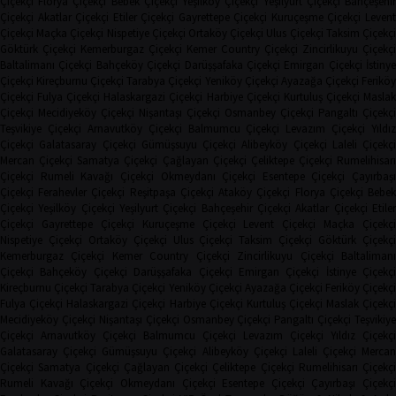
Çiçekçi
Florya Çiçekçi
Bebek Çiçekçi
Yeşilköy Çiçekçi
Yeşilyurt Çiçekçi
Bahçeşehi
Çiçekçi
Akatlar Çiçekçi
Etiler Çiçekçi
Gayrettepe Çiçekçi
Kuruçeşme Çiçekçi
Leven
Çiçekçi
Maçka Çiçekçi
Nispetiye Çiçekçi
Ortaköy Çiçekçi
Ulus Çiçekçi
Taksim Çiçekç
Göktürk Çiçekçi
Kemerburgaz Çiçekçi
Kemer Country Çiçekçi
Zincirlikuyu Çiçekçi
Baltalimanı Çiçekçi
Bahçeköy Çiçekçi
Darüşşafaka Çiçekçi
Emirgan Çiçekçi
İstinye
Çiçekçi
Kireçburnu Çiçekçi
Tarabya Çiçekçi
Yeniköy Çiçekçi
Ayazağa Çiçekçi
Ferikö
Çiçekçi
Fulya Çiçekçi
Halaskargazi Çiçekçi
Harbiye Çiçekçi
Kurtuluş Çiçekçi
Masla
Çiçekçi
Mecidiyeköy Çiçekçi
Nişantaşı Çiçekçi
Osmanbey Çiçekçi
Pangaltı Çiçekçi
Teşvikiye Çiçekçi
Arnavutköy Çiçekçi
Balmumcu Çiçekçi
Levazım Çiçekçi
Yıldız
Çiçekçi
Galatasaray Çiçekçi
Gümüşsuyu Çiçekçi
Alibeyköy Çiçekçi
Laleli Çiçekçi
Mercan Çiçekçi
Samatya Çiçekçi
Çağlayan Çiçekçi
Çeliktepe Çiçekçi
Rumelihisarı
Çiçekçi
Rumeli Kavağı Çiçekçi
Okmeydanı Çiçekçi
Esentepe Çiçekçi
Çayırbaşı
Çiçekçi
Ferahevler Çiçekçi
Reşitpaşa Çiçekçi
Ataköy Çiçekçi
Florya Çiçekçi
Bebe
Çiçekçi
Yeşilköy Çiçekçi
Yeşilyurt Çiçekçi
Bahçeşehir Çiçekçi
Akatlar Çiçekçi
Etile
Çiçekçi
Gayrettepe Çiçekçi
Kuruçeşme Çiçekçi
Levent Çiçekçi
Maçka Çiçekçi
Nispetiye Çiçekçi
Ortaköy Çiçekçi
Ulus Çiçekçi
Taksim Çiçekçi
Göktürk Çiçekç
Kemerburgaz Çiçekçi
Kemer Country Çiçekçi
Zincirlikuyu Çiçekçi
Baltaliman
Çiçekçi
Bahçeköy Çiçekçi
Darüşşafaka Çiçekçi
Emirgan Çiçekçi
İstinye Çiçekçi
Kireçburnu Çiçekçi
Tarabya Çiçekçi
Yeniköy Çiçekçi
Ayazağa Çiçekçi
Feriköy Çiçekç
Fulya Çiçekçi
Halaskargazi Çiçekçi
Harbiye Çiçekçi
Kurtuluş Çiçekçi
Maslak Çiçekç
Mecidiyeköy Çiçekçi
Nişantaşı Çiçekçi
Osmanbey Çiçekçi
Pangaltı Çiçekçi
Teşvikiye
Çiçekçi
Arnavutköy Çiçekçi
Balmumcu Çiçekçi
Levazım Çiçekçi
Yıldız Çiçekçi
Galatasaray Çiçekçi
Gümüşsuyu Çiçekçi
Alibeyköy Çiçekçi
Laleli Çiçekçi
Mercan
Çiçekçi
Samatya Çiçekçi
Çağlayan Çiçekçi
Çeliktepe Çiçekçi
Rumelihisarı Çiçekçi
Rumeli Kavağı Çiçekçi
Okmeydanı Çiçekçi
Esentepe Çiçekçi
Çayırbaşı Çiçekçi