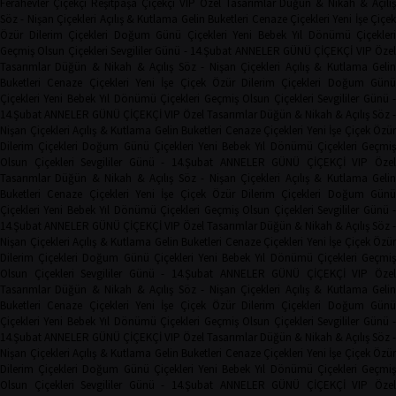
Ferahevler Çiçekçi
Reşitpaşa Çiçekçi
VIP Özel Tasarımlar
Düğün & Nikah & Açılı
Söz - Nişan Çiçekleri
Açılış & Kutlama
Gelin Buketleri
Cenaze Çiçekleri
Yeni İşe Çiçe
Özür Dilerim Çiçekleri
Doğum Günü Çiçekleri
Yeni Bebek
Yıl Dönümü Çiçekleri
Geçmiş Olsun Çiçekleri
Sevgililer Günü - 14.Şubat
ANNELER GÜNÜ ÇİÇEKÇİ
VIP Öze
Tasarımlar
Düğün & Nikah & Açılış
Söz - Nişan Çiçekleri
Açılış & Kutlama
Geli
Buketleri
Cenaze Çiçekleri
Yeni İşe Çiçek
Özür Dilerim Çiçekleri
Doğum Gün
Çiçekleri
Yeni Bebek
Yıl Dönümü Çiçekleri
Geçmiş Olsun Çiçekleri
Sevgililer Günü 
14.Şubat
ANNELER GÜNÜ ÇİÇEKÇİ
VIP Özel Tasarımlar
Düğün & Nikah & Açılış
Söz -
Nişan Çiçekleri
Açılış & Kutlama
Gelin Buketleri
Cenaze Çiçekleri
Yeni İşe Çiçek
Özür
Dilerim Çiçekleri
Doğum Günü Çiçekleri
Yeni Bebek
Yıl Dönümü Çiçekleri
Geçmi
Olsun Çiçekleri
Sevgililer Günü - 14.Şubat
ANNELER GÜNÜ ÇİÇEKÇİ
VIP Öze
Tasarımlar
Düğün & Nikah & Açılış
Söz - Nişan Çiçekleri
Açılış & Kutlama
Geli
Buketleri
Cenaze Çiçekleri
Yeni İşe Çiçek
Özür Dilerim Çiçekleri
Doğum Gün
Çiçekleri
Yeni Bebek
Yıl Dönümü Çiçekleri
Geçmiş Olsun Çiçekleri
Sevgililer Günü 
14.Şubat
ANNELER GÜNÜ ÇİÇEKÇİ
VIP Özel Tasarımlar
Düğün & Nikah & Açılış
Söz -
Nişan Çiçekleri
Açılış & Kutlama
Gelin Buketleri
Cenaze Çiçekleri
Yeni İşe Çiçek
Özür
Dilerim Çiçekleri
Doğum Günü Çiçekleri
Yeni Bebek
Yıl Dönümü Çiçekleri
Geçmi
Olsun Çiçekleri
Sevgililer Günü - 14.Şubat
ANNELER GÜNÜ ÇİÇEKÇİ
VIP Öze
Tasarımlar
Düğün & Nikah & Açılış
Söz - Nişan Çiçekleri
Açılış & Kutlama
Geli
Buketleri
Cenaze Çiçekleri
Yeni İşe Çiçek
Özür Dilerim Çiçekleri
Doğum Gün
Çiçekleri
Yeni Bebek
Yıl Dönümü Çiçekleri
Geçmiş Olsun Çiçekleri
Sevgililer Günü 
14.Şubat
ANNELER GÜNÜ ÇİÇEKÇİ
VIP Özel Tasarımlar
Düğün & Nikah & Açılış
Söz -
Nişan Çiçekleri
Açılış & Kutlama
Gelin Buketleri
Cenaze Çiçekleri
Yeni İşe Çiçek
Özür
Dilerim Çiçekleri
Doğum Günü Çiçekleri
Yeni Bebek
Yıl Dönümü Çiçekleri
Geçmi
Olsun Çiçekleri
Sevgililer Günü - 14.Şubat
ANNELER GÜNÜ ÇİÇEKÇİ
VIP Öze