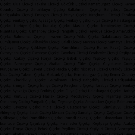
Çiçekçi
Ulus Çiçekçi
Taksim Çiçekçi
Göktürk Çiçekçi
Kemerburgaz Çiçekçi
Keme
Country Çiçekçi
Zincirlikuyu Çiçekçi
Baltalimanı Çiçekçi
Bahçeköy Çiçekç
Darüşşafaka Çiçekçi
Emirgan Çiçekçi
İstinye Çiçekçi
Kireçburnu Çiçekçi
Tarabya
Çiçekçi
Yeniköy Çiçekçi
Ayazağa Çiçekçi
Feriköy Çiçekçi
Fulya Çiçekçi
Halaskargaz
Çiçekçi
Harbiye Çiçekçi
Kurtuluş Çiçekçi
Maslak Çiçekçi
Mecidiyeköy Çiçekçi
Nişantaşı Çiçekçi
Osmanbey Çiçekçi
Pangaltı Çiçekçi
Teşvikiye Çiçekçi
Arnavutköy
Çiçekçi
Balmumcu Çiçekçi
Levazım Çiçekçi
Yıldız Çiçekçi
Galatasaray Çiçekçi
Gümüşsuyu Çiçekçi
Alibeyköy Çiçekçi
Laleli Çiçekçi
Mercan Çiçekçi
Samatya Çiçekç
Çağlayan Çiçekçi
Çeliktepe Çiçekçi
Rumelihisarı Çiçekçi
Rumeli Kavağı Çiçekçi
Okmeydanı Çiçekçi
Esentepe Çiçekçi
Çayırbaşı Çiçekçi
Ferahevler Çiçekçi
Reşitpaşa
Çiçekçi
Ataköy Çiçekçi
Florya Çiçekçi
Bebek Çiçekçi
Yeşilköy Çiçekçi
Yeşilyur
Çiçekçi
Bahçeşehir Çiçekçi
Akatlar Çiçekçi
Etiler Çiçekçi
Gayrettepe Çiçekçi
Kuruçeşme Çiçekçi
Levent Çiçekçi
Maçka Çiçekçi
Nispetiye Çiçekçi
Ortaköy Çiçekç
Ulus Çiçekçi
Taksim Çiçekçi
Göktürk Çiçekçi
Kemerburgaz Çiçekçi
Kemer Countr
Çiçekçi
Zincirlikuyu Çiçekçi
Baltalimanı Çiçekçi
Bahçeköy Çiçekçi
Darüşşafak
Çiçekçi
Emirgan Çiçekçi
İstinye Çiçekçi
Kireçburnu Çiçekçi
Tarabya Çiçekçi
Yenikö
Çiçekçi
Ayazağa Çiçekçi
Feriköy Çiçekçi
Fulya Çiçekçi
Halaskargazi Çiçekçi
Harbiy
Çiçekçi
Kurtuluş Çiçekçi
Maslak Çiçekçi
Mecidiyeköy Çiçekçi
Nişantaşı Çiçekçi
Osmanbey Çiçekçi
Pangaltı Çiçekçi
Teşvikiye Çiçekçi
Arnavutköy Çiçekçi
Balmumcu
Çiçekçi
Levazım Çiçekçi
Yıldız Çiçekçi
Galatasaray Çiçekçi
Gümüşsuyu Çiçekçi
Alibeyköy Çiçekçi
Laleli Çiçekçi
Mercan Çiçekçi
Samatya Çiçekçi
Çağlayan Çiçekç
Çeliktepe Çiçekçi
Rumelihisarı Çiçekçi
Rumeli Kavağı Çiçekçi
Okmeydanı Çiçekçi
Esentepe Çiçekçi
Çayırbaşı Çiçekçi
Ferahevler Çiçekçi
Reşitpaşa Çiçekçi
Ataköy
Çiçekçi
Florya Çiçekçi
Bebek Çiçekçi
Yeşilköy Çiçekçi
Yeşilyurt Çiçekçi
Bahçeşehi
Çiçekçi
Akatlar Çiçekçi
Etiler Çiçekçi
Gayrettepe Çiçekçi
Kuruçeşme Çiçekçi
Leven