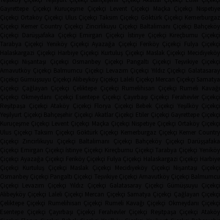
Gayrettepe Çiçekçi
Kuruçeşme Çiçekçi
Levent Çiçekçi
Maçka Çiçekçi
Nispetiye
Çiçekçi
Ortaköy Çiçekçi
Ulus Çiçekçi
Taksim Çiçekçi
Göktürk Çiçekçi
Kemerburga
Çiçekçi
Kemer Country Çiçekçi
Zincirlikuyu Çiçekçi
Baltalimanı Çiçekçi
Bahçeköy
Çiçekçi
Darüşşafaka Çiçekçi
Emirgan Çiçekçi
İstinye Çiçekçi
Kireçburnu Çiçekçi
Tarabya Çiçekçi
Yeniköy Çiçekçi
Ayazağa Çiçekçi
Feriköy Çiçekçi
Fulya Çiçekç
Halaskargazi Çiçekçi
Harbiye Çiçekçi
Kurtuluş Çiçekçi
Maslak Çiçekçi
Mecidiyeköy
Çiçekçi
Nişantaşı Çiçekçi
Osmanbey Çiçekçi
Pangaltı Çiçekçi
Teşvikiye Çiçekçi
Arnavutköy Çiçekçi
Balmumcu Çiçekçi
Levazım Çiçekçi
Yıldız Çiçekçi
Galatasaray
Çiçekçi
Gümüşsuyu Çiçekçi
Alibeyköy Çiçekçi
Laleli Çiçekçi
Mercan Çiçekçi
Samaty
Çiçekçi
Çağlayan Çiçekçi
Çeliktepe Çiçekçi
Rumelihisarı Çiçekçi
Rumeli Kavağı
Çiçekçi
Okmeydanı Çiçekçi
Esentepe Çiçekçi
Çayırbaşı Çiçekçi
Ferahevler Çiçekçi
Reşitpaşa Çiçekçi
Ataköy Çiçekçi
Florya Çiçekçi
Bebek Çiçekçi
Yeşilköy Çiçekç
Yeşilyurt Çiçekçi
Bahçeşehir Çiçekçi
Akatlar Çiçekçi
Etiler Çiçekçi
Gayrettepe Çiçekç
Kuruçeşme Çiçekçi
Levent Çiçekçi
Maçka Çiçekçi
Nispetiye Çiçekçi
Ortaköy Çiçekç
Ulus Çiçekçi
Taksim Çiçekçi
Göktürk Çiçekçi
Kemerburgaz Çiçekçi
Kemer Countr
Çiçekçi
Zincirlikuyu Çiçekçi
Baltalimanı Çiçekçi
Bahçeköy Çiçekçi
Darüşşafak
Çiçekçi
Emirgan Çiçekçi
İstinye Çiçekçi
Kireçburnu Çiçekçi
Tarabya Çiçekçi
Yenikö
Çiçekçi
Ayazağa Çiçekçi
Feriköy Çiçekçi
Fulya Çiçekçi
Halaskargazi Çiçekçi
Harbiy
Çiçekçi
Kurtuluş Çiçekçi
Maslak Çiçekçi
Mecidiyeköy Çiçekçi
Nişantaşı Çiçekçi
Osmanbey Çiçekçi
Pangaltı Çiçekçi
Teşvikiye Çiçekçi
Arnavutköy Çiçekçi
Balmumcu
Çiçekçi
Levazım Çiçekçi
Yıldız Çiçekçi
Galatasaray Çiçekçi
Gümüşsuyu Çiçekçi
Alibeyköy Çiçekçi
Laleli Çiçekçi
Mercan Çiçekçi
Samatya Çiçekçi
Çağlayan Çiçekç
Çeliktepe Çiçekçi
Rumelihisarı Çiçekçi
Rumeli Kavağı Çiçekçi
Okmeydanı Çiçekçi
Esentepe Çiçekçi
Çayırbaşı Çiçekçi
Ferahevler Çiçekçi
Reşitpaşa Çiçekçi
Ataköy