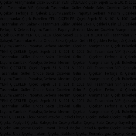
Çiçekleri
Aranjmanlar
Çiçek Buketleri
YENİ ÇİÇEKLER
Çiçek Sepeti
51 & 101 & 100
Gül Tasarımları
VIP Şakayık Tasarımları
Güller
Orkide
Saksı Çiçekleri
Gelin El
Çiçekleri
Ferforje & Çelenk
Lilyum/Zambak
Papatya,Gerbera
Mevsim Çiçekler
Aranjmanlar
Çiçek Buketleri
YENİ ÇİÇEKLER
Çiçek Sepeti
51 & 101 & 1001 Gü
Tasarımları
VIP Şakayık Tasarımları
Güller
Orkide
Saksı Çiçekleri
Gelin El Çiçekler
Ferforje & Çelenk
Lilyum/Zambak
Papatya,Gerbera
Mevsim Çiçekleri
Aranjmanla
Çiçek Buketleri
YENİ ÇİÇEKLER
Çiçek Sepeti
51 & 101 & 1001 Gül Tasarımları
VIP
Şakayık Tasarımları
Güller
Orkide
Saksı Çiçekleri
Gelin El Çiçekleri
Ferforje & Çelen
Lilyum/Zambak
Papatya,Gerbera
Mevsim Çiçekleri
Aranjmanlar
Çiçek Buketler
YENİ ÇİÇEKLER
Çiçek Sepeti
51 & 101 & 1001 Gül Tasarımları
VIP Şakayı
Tasarımları
Güller
Orkide
Saksı Çiçekleri
Gelin El Çiçekleri
Ferforje & Çelen
Lilyum/Zambak
Papatya,Gerbera
Mevsim Çiçekleri
Aranjmanlar
Çiçek Buketler
YENİ ÇİÇEKLER
Çiçek Sepeti
51 & 101 & 1001 Gül Tasarımları
VIP Şakayı
Tasarımları
Güller
Orkide
Saksı Çiçekleri
Gelin El Çiçekleri
Ferforje & Çelen
Lilyum/Zambak
Papatya,Gerbera
Mevsim Çiçekleri
Aranjmanlar
Çiçek Buketler
YENİ ÇİÇEKLER
Çiçek Sepeti
51 & 101 & 1001 Gül Tasarımları
VIP Şakayı
Tasarımları
Güller
Orkide
Saksı Çiçekleri
Gelin El Çiçekleri
Ferforje & Çelen
Lilyum/Zambak
Papatya,Gerbera
Mevsim Çiçekleri
Aranjmanlar
Çiçek Buketler
YENİ ÇİÇEKLER
Çiçek Sepeti
51 & 101 & 1001 Gül Tasarımları
VIP Şakayı
Tasarımları
Güller
Orkide
Saksı Çiçekleri
Gelin El Çiçekleri
Ferforje & Çelen
Lilyum/Zambak
Papatya,Gerbera
Mevsim Çiçekleri
Aranjmanlar
Çiçek Buketler
YENİ ÇİÇEKLER
Çiçek Sepeti
Ataköy Çiçekçi
Florya Çiçekçi
Bebek Çiçekçi
Yeşilkö
Çiçekçi
Yeşilyurt Çiçekçi
Bahçeşehir Çiçekçi
Akatlar Çiçekçi
Etiler Çiçekçi
Gayrettep
Çiçekçi
Kuruçeşme Çiçekçi
Levent Çiçekçi
Maçka Çiçekçi
Nispetiye Çiçekçi
Ortakö
Çiçekçi
Ulus Çiçekçi
Taksim Çiçekçi
Göktürk Çiçekçi
Kemerburgaz Çiçekçi
Keme