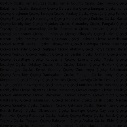
Göktürk Çiçekçi
Kemerburgaz Çiçekçi
Kemer Country Çiçekçi
Zincirlikuyu Çiçekçi
Baltalimanı Çiçekçi
Bahçeköy Çiçekçi
Darüşşafaka Çiçekçi
Emirgan Çiçekçi
İstinye
Çiçekçi
Kireçburnu Çiçekçi
Tarabya Çiçekçi
Yeniköy Çiçekçi
Ayazağa Çiçekçi
Ferikö
Çiçekçi
Fulya Çiçekçi
Halaskargazi Çiçekçi
Harbiye Çiçekçi
Kurtuluş Çiçekçi
Masla
Çiçekçi
Mecidiyeköy Çiçekçi
Nişantaşı Çiçekçi
Osmanbey Çiçekçi
Pangaltı Çiçekçi
Teşvikiye Çiçekçi
Arnavutköy Çiçekçi
Balmumcu Çiçekçi
Levazım Çiçekçi
Yıldız
Çiçekçi
Galatasaray Çiçekçi
Gümüşsuyu Çiçekçi
Alibeyköy Çiçekçi
Laleli Çiçekçi
Mercan Çiçekçi
Samatya Çiçekçi
Çağlayan Çiçekçi
Çeliktepe Çiçekçi
Rumelihisarı
Çiçekçi
Rumeli Kavağı Çiçekçi
Okmeydanı Çiçekçi
Esentepe Çiçekçi
Çayırbaşı
Çiçekçi
Ferahevler Çiçekçi
Reşitpaşa Çiçekçi
Ataköy Çiçekçi
Florya Çiçekçi
Bebe
Çiçekçi
Yeşilköy Çiçekçi
Yeşilyurt Çiçekçi
Bahçeşehir Çiçekçi
Akatlar Çiçekçi
Etile
Çiçekçi
Gayrettepe Çiçekçi
Kuruçeşme Çiçekçi
Levent Çiçekçi
Maçka Çiçekçi
Nispetiye Çiçekçi
Ortaköy Çiçekçi
Ulus Çiçekçi
Taksim Çiçekçi
Göktürk Çiçekç
Kemerburgaz Çiçekçi
Kemer Country Çiçekçi
Zincirlikuyu Çiçekçi
Baltaliman
Çiçekçi
Bahçeköy Çiçekçi
Darüşşafaka Çiçekçi
Emirgan Çiçekçi
İstinye Çiçekçi
Kireçburnu Çiçekçi
Tarabya Çiçekçi
Yeniköy Çiçekçi
Ayazağa Çiçekçi
Feriköy Çiçekç
Fulya Çiçekçi
Halaskargazi Çiçekçi
Harbiye Çiçekçi
Kurtuluş Çiçekçi
Maslak Çiçekç
Mecidiyeköy Çiçekçi
Nişantaşı Çiçekçi
Osmanbey Çiçekçi
Pangaltı Çiçekçi
Teşvikiye
Çiçekçi
Arnavutköy Çiçekçi
Balmumcu Çiçekçi
Levazım Çiçekçi
Yıldız Çiçekçi
Galatasaray Çiçekçi
Gümüşsuyu Çiçekçi
Alibeyköy Çiçekçi
Laleli Çiçekçi
Mercan
Çiçekçi
Samatya Çiçekçi
Çağlayan Çiçekçi
Çeliktepe Çiçekçi
Rumelihisarı Çiçekçi
Rumeli Kavağı Çiçekçi
Okmeydanı Çiçekçi
Esentepe Çiçekçi
Çayırbaşı Çiçekçi
Ferahevler Çiçekçi
Reşitpaşa Çiçekçi
Ataköy Çiçekçi
Florya Çiçekçi
Bebek Çiçekç
Yeşilköy Çiçekçi
Yeşilyurt Çiçekçi
Bahçeşehir Çiçekçi
Akatlar Çiçekçi
Etiler Çiçekç
Gayrettepe Çiçekçi
Kuruçeşme Çiçekçi
Levent Çiçekçi
Maçka Çiçekçi
Nispetiye