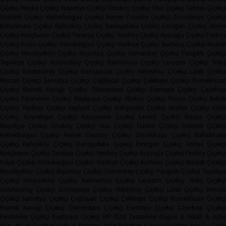
Çiçekçi
Maçka Çiçekçi
Nispetiye Çiçekçi
Ortaköy Çiçekçi
Ulus Çiçekçi
Taksim Çiçekç
Göktürk Çiçekçi
Kemerburgaz Çiçekçi
Kemer Country Çiçekçi
Zincirlikuyu Çiçekçi
Baltalimanı Çiçekçi
Bahçeköy Çiçekçi
Darüşşafaka Çiçekçi
Emirgan Çiçekçi
İstinye
Çiçekçi
Kireçburnu Çiçekçi
Tarabya Çiçekçi
Yeniköy Çiçekçi
Ayazağa Çiçekçi
Ferikö
Çiçekçi
Fulya Çiçekçi
Halaskargazi Çiçekçi
Harbiye Çiçekçi
Kurtuluş Çiçekçi
Masla
Çiçekçi
Mecidiyeköy Çiçekçi
Nişantaşı Çiçekçi
Osmanbey Çiçekçi
Pangaltı Çiçekçi
Teşvikiye Çiçekçi
Arnavutköy Çiçekçi
Balmumcu Çiçekçi
Levazım Çiçekçi
Yıldız
Çiçekçi
Galatasaray Çiçekçi
Gümüşsuyu Çiçekçi
Alibeyköy Çiçekçi
Laleli Çiçekçi
Mercan Çiçekçi
Samatya Çiçekçi
Çağlayan Çiçekçi
Çeliktepe Çiçekçi
Rumelihisarı
Çiçekçi
Rumeli Kavağı Çiçekçi
Okmeydanı Çiçekçi
Esentepe Çiçekçi
Çayırbaşı
Çiçekçi
Ferahevler Çiçekçi
Reşitpaşa Çiçekçi
Ataköy Çiçekçi
Florya Çiçekçi
Bebe
Çiçekçi
Yeşilköy Çiçekçi
Yeşilyurt Çiçekçi
Bahçeşehir Çiçekçi
Akatlar Çiçekçi
Etile
Çiçekçi
Gayrettepe Çiçekçi
Kuruçeşme Çiçekçi
Levent Çiçekçi
Maçka Çiçekçi
Nispetiye Çiçekçi
Ortaköy Çiçekçi
Ulus Çiçekçi
Taksim Çiçekçi
Göktürk Çiçekç
Kemerburgaz Çiçekçi
Kemer Country Çiçekçi
Zincirlikuyu Çiçekçi
Baltaliman
Çiçekçi
Bahçeköy Çiçekçi
Darüşşafaka Çiçekçi
Emirgan Çiçekçi
İstinye Çiçekçi
Kireçburnu Çiçekçi
Tarabya Çiçekçi
Yeniköy Çiçekçi
Ayazağa Çiçekçi
Feriköy Çiçekç
Fulya Çiçekçi
Halaskargazi Çiçekçi
Harbiye Çiçekçi
Kurtuluş Çiçekçi
Maslak Çiçekç
Mecidiyeköy Çiçekçi
Nişantaşı Çiçekçi
Osmanbey Çiçekçi
Pangaltı Çiçekçi
Teşvikiye
Çiçekçi
Arnavutköy Çiçekçi
Balmumcu Çiçekçi
Levazım Çiçekçi
Yıldız Çiçekçi
Galatasaray Çiçekçi
Gümüşsuyu Çiçekçi
Alibeyköy Çiçekçi
Laleli Çiçekçi
Mercan
Çiçekçi
Samatya Çiçekçi
Çağlayan Çiçekçi
Çeliktepe Çiçekçi
Rumelihisarı Çiçekçi
Rumeli Kavağı Çiçekçi
Okmeydanı Çiçekçi
Esentepe Çiçekçi
Çayırbaşı Çiçekçi
Ferahevler Çiçekçi
Reşitpaşa Çiçekçi
VIP Özel Tasarımlar
Düğün & Nikah & Açılı
Söz - Nişan Çiçekleri
Açılış & Kutlama
Gelin Buketleri
Cenaze Çiçekleri
Yeni İşe Çiçe