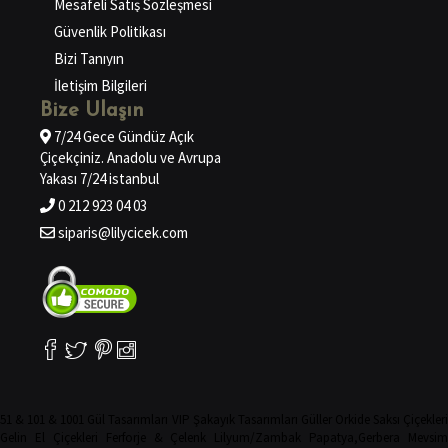
Mesafeli Satış Sözleşmesi
Güvenlik Politikası
Bizi Tanıyın
İletişim Bilgileri
Bize Ulaşın
7/24 Gece Gündüz Açık
Çiçekçiniz. Anadolu ve Avrupa
Yakası 7/24 istanbul
0 212 923 04 03
siparis@lilycicek.com
51 & 101 & 1001 Gül Tasarımları
VIP Şakayık Tasarımları
Güller
Orkide
Saksı Çiçekler
Gelin El Çiçekleri
Ferforje & Çelenk
Lilyum/Zambak
Papatya,Gerbera
Mevsim