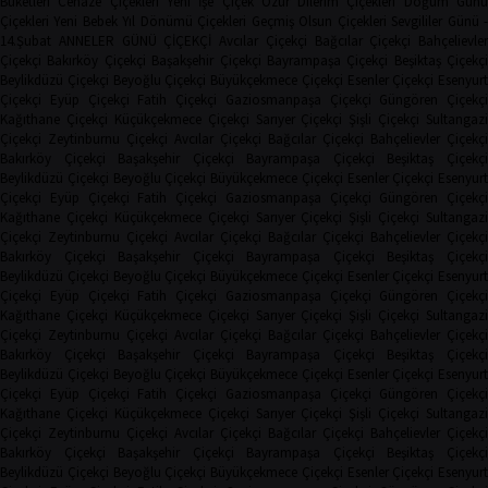
Buketleri
Cenaze Çiçekleri
Yeni İşe Çiçek
Özür Dilerim Çiçekleri
Doğum Gün
Çiçekleri
Yeni Bebek
Yıl Dönümü Çiçekleri
Geçmiş Olsun Çiçekleri
Sevgililer Günü 
14.Şubat
ANNELER GÜNÜ ÇİÇEKÇİ
Avcılar Çiçekçi
Bağcılar Çiçekçi
Bahçelievler
Çiçekçi
Bakırköy Çiçekçi
Başakşehir Çiçekçi
Bayrampaşa Çiçekçi
Beşiktaş Çiçekçi
Beylikdüzü Çiçekçi
Beyoğlu Çiçekçi
Büyükçekmece Çiçekçi
Esenler Çiçekçi
Esenyurt
Çiçekçi
Eyüp Çiçekçi
Fatih Çiçekçi
Gaziosmanpaşa Çiçekçi
Güngören Çiçekçi
Kağıthane Çiçekçi
Küçükçekmece Çiçekçi
Sarıyer Çiçekçi
Şişli Çiçekçi
Sultangazi
Çiçekçi
Zeytinburnu Çiçekçi
Avcılar Çiçekçi
Bağcılar Çiçekçi
Bahçelievler Çiçekçi
Bakırköy Çiçekçi
Başakşehir Çiçekçi
Bayrampaşa Çiçekçi
Beşiktaş Çiçekç
Beylikdüzü Çiçekçi
Beyoğlu Çiçekçi
Büyükçekmece Çiçekçi
Esenler Çiçekçi
Esenyurt
Çiçekçi
Eyüp Çiçekçi
Fatih Çiçekçi
Gaziosmanpaşa Çiçekçi
Güngören Çiçekçi
Kağıthane Çiçekçi
Küçükçekmece Çiçekçi
Sarıyer Çiçekçi
Şişli Çiçekçi
Sultangazi
Çiçekçi
Zeytinburnu Çiçekçi
Avcılar Çiçekçi
Bağcılar Çiçekçi
Bahçelievler Çiçekçi
Bakırköy Çiçekçi
Başakşehir Çiçekçi
Bayrampaşa Çiçekçi
Beşiktaş Çiçekç
Beylikdüzü Çiçekçi
Beyoğlu Çiçekçi
Büyükçekmece Çiçekçi
Esenler Çiçekçi
Esenyurt
Çiçekçi
Eyüp Çiçekçi
Fatih Çiçekçi
Gaziosmanpaşa Çiçekçi
Güngören Çiçekçi
Kağıthane Çiçekçi
Küçükçekmece Çiçekçi
Sarıyer Çiçekçi
Şişli Çiçekçi
Sultangazi
Çiçekçi
Zeytinburnu Çiçekçi
Avcılar Çiçekçi
Bağcılar Çiçekçi
Bahçelievler Çiçekçi
Bakırköy Çiçekçi
Başakşehir Çiçekçi
Bayrampaşa Çiçekçi
Beşiktaş Çiçekç
Beylikdüzü Çiçekçi
Beyoğlu Çiçekçi
Büyükçekmece Çiçekçi
Esenler Çiçekçi
Esenyurt
Çiçekçi
Eyüp Çiçekçi
Fatih Çiçekçi
Gaziosmanpaşa Çiçekçi
Güngören Çiçekçi
Kağıthane Çiçekçi
Küçükçekmece Çiçekçi
Sarıyer Çiçekçi
Şişli Çiçekçi
Sultangazi
Çiçekçi
Zeytinburnu Çiçekçi
Avcılar Çiçekçi
Bağcılar Çiçekçi
Bahçelievler Çiçekçi
Bakırköy Çiçekçi
Başakşehir Çiçekçi
Bayrampaşa Çiçekçi
Beşiktaş Çiçekç
Beylikdüzü Çiçekçi
Beyoğlu Çiçekçi
Büyükçekmece Çiçekçi
Esenler Çiçekçi
Esenyurt