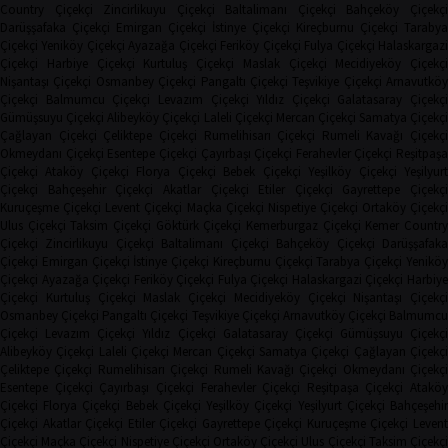
Country Çiçekçi
Zincirlikuyu Çiçekçi
Baltalimanı Çiçekçi
Bahçeköy Çiçekç
Darüşşafaka Çiçekçi
Emirgan Çiçekçi
İstinye Çiçekçi
Kireçburnu Çiçekçi
Tarabya
Çiçekçi
Yeniköy Çiçekçi
Ayazağa Çiçekçi
Feriköy Çiçekçi
Fulya Çiçekçi
Halaskargaz
Çiçekçi
Harbiye Çiçekçi
Kurtuluş Çiçekçi
Maslak Çiçekçi
Mecidiyeköy Çiçekçi
Nişantaşı Çiçekçi
Osmanbey Çiçekçi
Pangaltı Çiçekçi
Teşvikiye Çiçekçi
Arnavutköy
Çiçekçi
Balmumcu Çiçekçi
Levazım Çiçekçi
Yıldız Çiçekçi
Galatasaray Çiçekçi
Gümüşsuyu Çiçekçi
Alibeyköy Çiçekçi
Laleli Çiçekçi
Mercan Çiçekçi
Samatya Çiçekç
Çağlayan Çiçekçi
Çeliktepe Çiçekçi
Rumelihisarı Çiçekçi
Rumeli Kavağı Çiçekçi
Okmeydanı Çiçekçi
Esentepe Çiçekçi
Çayırbaşı Çiçekçi
Ferahevler Çiçekçi
Reşitpaşa
Çiçekçi
Ataköy Çiçekçi
Florya Çiçekçi
Bebek Çiçekçi
Yeşilköy Çiçekçi
Yeşilyur
Çiçekçi
Bahçeşehir Çiçekçi
Akatlar Çiçekçi
Etiler Çiçekçi
Gayrettepe Çiçekçi
Kuruçeşme Çiçekçi
Levent Çiçekçi
Maçka Çiçekçi
Nispetiye Çiçekçi
Ortaköy Çiçekç
Ulus Çiçekçi
Taksim Çiçekçi
Göktürk Çiçekçi
Kemerburgaz Çiçekçi
Kemer Countr
Çiçekçi
Zincirlikuyu Çiçekçi
Baltalimanı Çiçekçi
Bahçeköy Çiçekçi
Darüşşafak
Çiçekçi
Emirgan Çiçekçi
İstinye Çiçekçi
Kireçburnu Çiçekçi
Tarabya Çiçekçi
Yenikö
Çiçekçi
Ayazağa Çiçekçi
Feriköy Çiçekçi
Fulya Çiçekçi
Halaskargazi Çiçekçi
Harbiy
Çiçekçi
Kurtuluş Çiçekçi
Maslak Çiçekçi
Mecidiyeköy Çiçekçi
Nişantaşı Çiçekçi
Osmanbey Çiçekçi
Pangaltı Çiçekçi
Teşvikiye Çiçekçi
Arnavutköy Çiçekçi
Balmumcu
Çiçekçi
Levazım Çiçekçi
Yıldız Çiçekçi
Galatasaray Çiçekçi
Gümüşsuyu Çiçekçi
Alibeyköy Çiçekçi
Laleli Çiçekçi
Mercan Çiçekçi
Samatya Çiçekçi
Çağlayan Çiçekç
Çeliktepe Çiçekçi
Rumelihisarı Çiçekçi
Rumeli Kavağı Çiçekçi
Okmeydanı Çiçekçi
Esentepe Çiçekçi
Çayırbaşı Çiçekçi
Ferahevler Çiçekçi
Reşitpaşa Çiçekçi
Ataköy
Çiçekçi
Florya Çiçekçi
Bebek Çiçekçi
Yeşilköy Çiçekçi
Yeşilyurt Çiçekçi
Bahçeşehi
Çiçekçi
Akatlar Çiçekçi
Etiler Çiçekçi
Gayrettepe Çiçekçi
Kuruçeşme Çiçekçi
Leven
Çiçekçi
Maçka Çiçekçi
Nispetiye Çiçekçi
Ortaköy Çiçekçi
Ulus Çiçekçi
Taksim Çiçekç