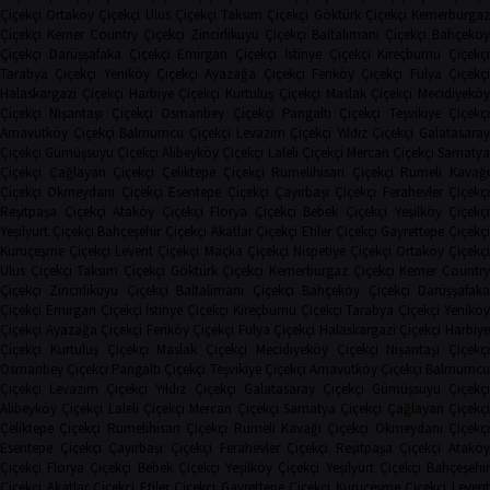
Çiçekçi
Ortaköy Çiçekçi
Ulus Çiçekçi
Taksim Çiçekçi
Göktürk Çiçekçi
Kemerburga
Çiçekçi
Kemer Country Çiçekçi
Zincirlikuyu Çiçekçi
Baltalimanı Çiçekçi
Bahçeköy
Çiçekçi
Darüşşafaka Çiçekçi
Emirgan Çiçekçi
İstinye Çiçekçi
Kireçburnu Çiçekçi
Tarabya Çiçekçi
Yeniköy Çiçekçi
Ayazağa Çiçekçi
Feriköy Çiçekçi
Fulya Çiçekç
Halaskargazi Çiçekçi
Harbiye Çiçekçi
Kurtuluş Çiçekçi
Maslak Çiçekçi
Mecidiyeköy
Çiçekçi
Nişantaşı Çiçekçi
Osmanbey Çiçekçi
Pangaltı Çiçekçi
Teşvikiye Çiçekçi
Arnavutköy Çiçekçi
Balmumcu Çiçekçi
Levazım Çiçekçi
Yıldız Çiçekçi
Galatasaray
Çiçekçi
Gümüşsuyu Çiçekçi
Alibeyköy Çiçekçi
Laleli Çiçekçi
Mercan Çiçekçi
Samaty
Çiçekçi
Çağlayan Çiçekçi
Çeliktepe Çiçekçi
Rumelihisarı Çiçekçi
Rumeli Kavağı
Çiçekçi
Okmeydanı Çiçekçi
Esentepe Çiçekçi
Çayırbaşı Çiçekçi
Ferahevler Çiçekçi
Reşitpaşa Çiçekçi
Ataköy Çiçekçi
Florya Çiçekçi
Bebek Çiçekçi
Yeşilköy Çiçekç
Yeşilyurt Çiçekçi
Bahçeşehir Çiçekçi
Akatlar Çiçekçi
Etiler Çiçekçi
Gayrettepe Çiçekç
Kuruçeşme Çiçekçi
Levent Çiçekçi
Maçka Çiçekçi
Nispetiye Çiçekçi
Ortaköy Çiçekç
Ulus Çiçekçi
Taksim Çiçekçi
Göktürk Çiçekçi
Kemerburgaz Çiçekçi
Kemer Countr
Çiçekçi
Zincirlikuyu Çiçekçi
Baltalimanı Çiçekçi
Bahçeköy Çiçekçi
Darüşşafak
Çiçekçi
Emirgan Çiçekçi
İstinye Çiçekçi
Kireçburnu Çiçekçi
Tarabya Çiçekçi
Yenikö
Çiçekçi
Ayazağa Çiçekçi
Feriköy Çiçekçi
Fulya Çiçekçi
Halaskargazi Çiçekçi
Harbiy
Çiçekçi
Kurtuluş Çiçekçi
Maslak Çiçekçi
Mecidiyeköy Çiçekçi
Nişantaşı Çiçekçi
Osmanbey Çiçekçi
Pangaltı Çiçekçi
Teşvikiye Çiçekçi
Arnavutköy Çiçekçi
Balmumcu
Çiçekçi
Levazım Çiçekçi
Yıldız Çiçekçi
Galatasaray Çiçekçi
Gümüşsuyu Çiçekçi
Alibeyköy Çiçekçi
Laleli Çiçekçi
Mercan Çiçekçi
Samatya Çiçekçi
Çağlayan Çiçekç
Çeliktepe Çiçekçi
Rumelihisarı Çiçekçi
Rumeli Kavağı Çiçekçi
Okmeydanı Çiçekçi
Esentepe Çiçekçi
Çayırbaşı Çiçekçi
Ferahevler Çiçekçi
Reşitpaşa Çiçekçi
Ataköy
Çiçekçi
Florya Çiçekçi
Bebek Çiçekçi
Yeşilköy Çiçekçi
Yeşilyurt Çiçekçi
Bahçeşehi
Çiçekçi
Akatlar Çiçekçi
Etiler Çiçekçi
Gayrettepe Çiçekçi
Kuruçeşme Çiçekçi
Leven