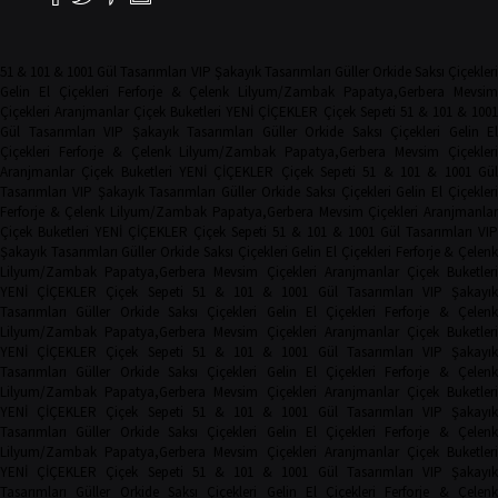
51 & 101 & 1001 Gül Tasarımları
VIP Şakayık Tasarımları
Güller
Orkide
Saksı Çiçekler
Gelin El Çiçekleri
Ferforje & Çelenk
Lilyum/Zambak
Papatya,Gerbera
Mevsim
Çiçekleri
Aranjmanlar
Çiçek Buketleri
YENİ ÇİÇEKLER
Çiçek Sepeti
51 & 101 & 100
Gül Tasarımları
VIP Şakayık Tasarımları
Güller
Orkide
Saksı Çiçekleri
Gelin El
Çiçekleri
Ferforje & Çelenk
Lilyum/Zambak
Papatya,Gerbera
Mevsim Çiçekler
Aranjmanlar
Çiçek Buketleri
YENİ ÇİÇEKLER
Çiçek Sepeti
51 & 101 & 1001 Gü
Tasarımları
VIP Şakayık Tasarımları
Güller
Orkide
Saksı Çiçekleri
Gelin El Çiçekler
Ferforje & Çelenk
Lilyum/Zambak
Papatya,Gerbera
Mevsim Çiçekleri
Aranjmanla
Çiçek Buketleri
YENİ ÇİÇEKLER
Çiçek Sepeti
51 & 101 & 1001 Gül Tasarımları
VIP
Şakayık Tasarımları
Güller
Orkide
Saksı Çiçekleri
Gelin El Çiçekleri
Ferforje & Çelen
Lilyum/Zambak
Papatya,Gerbera
Mevsim Çiçekleri
Aranjmanlar
Çiçek Buketler
YENİ ÇİÇEKLER
Çiçek Sepeti
51 & 101 & 1001 Gül Tasarımları
VIP Şakayı
Tasarımları
Güller
Orkide
Saksı Çiçekleri
Gelin El Çiçekleri
Ferforje & Çelen
Lilyum/Zambak
Papatya,Gerbera
Mevsim Çiçekleri
Aranjmanlar
Çiçek Buketler
YENİ ÇİÇEKLER
Çiçek Sepeti
51 & 101 & 1001 Gül Tasarımları
VIP Şakayı
Tasarımları
Güller
Orkide
Saksı Çiçekleri
Gelin El Çiçekleri
Ferforje & Çelen
Lilyum/Zambak
Papatya,Gerbera
Mevsim Çiçekleri
Aranjmanlar
Çiçek Buketler
YENİ ÇİÇEKLER
Çiçek Sepeti
51 & 101 & 1001 Gül Tasarımları
VIP Şakayı
Tasarımları
Güller
Orkide
Saksı Çiçekleri
Gelin El Çiçekleri
Ferforje & Çelen
Lilyum/Zambak
Papatya,Gerbera
Mevsim Çiçekleri
Aranjmanlar
Çiçek Buketler
YENİ ÇİÇEKLER
Çiçek Sepeti
51 & 101 & 1001 Gül Tasarımları
VIP Şakayı
Tasarımları
Güller
Orkide
Saksı Çiçekleri
Gelin El Çiçekleri
Ferforje & Çelen