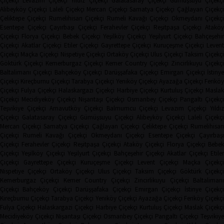
Çiçekçi
Levazım Çiçekçi
Yıldız Çiçekçi
Galatasaray Çiçekçi
Gümüşsuyu Çiçekçi
Alibeyköy Çiçekçi
Laleli Çiçekçi
Mercan Çiçekçi
Samatya Çiçekçi
Çağlayan Çiçekç
Çeliktepe Çiçekçi
Rumelihisarı Çiçekçi
Rumeli Kavağı Çiçekçi
Okmeydanı Çiçekçi
Esentepe Çiçekçi
Çayırbaşı Çiçekçi
Ferahevler Çiçekçi
Reşitpaşa Çiçekçi
Ataköy
Çiçekçi
Florya Çiçekçi
Bebek Çiçekçi
Yeşilköy Çiçekçi
Yeşilyurt Çiçekçi
Bahçeşehi
Çiçekçi
Akatlar Çiçekçi
Etiler Çiçekçi
Gayrettepe Çiçekçi
Kuruçeşme Çiçekçi
Leven
Çiçekçi
Maçka Çiçekçi
Nispetiye Çiçekçi
Ortaköy Çiçekçi
Ulus Çiçekçi
Taksim Çiçekç
Göktürk Çiçekçi
Kemerburgaz Çiçekçi
Kemer Country Çiçekçi
Zincirlikuyu Çiçekçi
Baltalimanı Çiçekçi
Bahçeköy Çiçekçi
Darüşşafaka Çiçekçi
Emirgan Çiçekçi
İstinye
Çiçekçi
Kireçburnu Çiçekçi
Tarabya Çiçekçi
Yeniköy Çiçekçi
Ayazağa Çiçekçi
Ferikö
Çiçekçi
Fulya Çiçekçi
Halaskargazi Çiçekçi
Harbiye Çiçekçi
Kurtuluş Çiçekçi
Masla
Çiçekçi
Mecidiyeköy Çiçekçi
Nişantaşı Çiçekçi
Osmanbey Çiçekçi
Pangaltı Çiçekçi
Teşvikiye Çiçekçi
Arnavutköy Çiçekçi
Balmumcu Çiçekçi
Levazım Çiçekçi
Yıldız
Çiçekçi
Galatasaray Çiçekçi
Gümüşsuyu Çiçekçi
Alibeyköy Çiçekçi
Laleli Çiçekçi
Mercan Çiçekçi
Samatya Çiçekçi
Çağlayan Çiçekçi
Çeliktepe Çiçekçi
Rumelihisarı
Çiçekçi
Rumeli Kavağı Çiçekçi
Okmeydanı Çiçekçi
Esentepe Çiçekçi
Çayırbaşı
Çiçekçi
Ferahevler Çiçekçi
Reşitpaşa Çiçekçi
Ataköy Çiçekçi
Florya Çiçekçi
Bebe
Çiçekçi
Yeşilköy Çiçekçi
Yeşilyurt Çiçekçi
Bahçeşehir Çiçekçi
Akatlar Çiçekçi
Etile
Çiçekçi
Gayrettepe Çiçekçi
Kuruçeşme Çiçekçi
Levent Çiçekçi
Maçka Çiçekçi
Nispetiye Çiçekçi
Ortaköy Çiçekçi
Ulus Çiçekçi
Taksim Çiçekçi
Göktürk Çiçekç
Kemerburgaz Çiçekçi
Kemer Country Çiçekçi
Zincirlikuyu Çiçekçi
Baltaliman
Çiçekçi
Bahçeköy Çiçekçi
Darüşşafaka Çiçekçi
Emirgan Çiçekçi
İstinye Çiçekçi
Kireçburnu Çiçekçi
Tarabya Çiçekçi
Yeniköy Çiçekçi
Ayazağa Çiçekçi
Feriköy Çiçekç
Fulya Çiçekçi
Halaskargazi Çiçekçi
Harbiye Çiçekçi
Kurtuluş Çiçekçi
Maslak Çiçekç
Mecidiyeköy Çiçekçi
Nişantaşı Çiçekçi
Osmanbey Çiçekçi
Pangaltı Çiçekçi
Teşvikiye