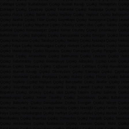
Çeliktepe Çiçekçi
Rumelihisarı Çiçekçi
Rumeli Kavağı Çiçekçi
Okmeydanı Çiçekçi
Esentepe Çiçekçi
Çayırbaşı Çiçekçi
Ferahevler Çiçekçi
Reşitpaşa Çiçekçi
Ataköy
Çiçekçi
Florya Çiçekçi
Bebek Çiçekçi
Yeşilköy Çiçekçi
Yeşilyurt Çiçekçi
Bahçeşehi
Çiçekçi
Akatlar Çiçekçi
Etiler Çiçekçi
Gayrettepe Çiçekçi
Kuruçeşme Çiçekçi
Leven
Çiçekçi
Maçka Çiçekçi
Nispetiye Çiçekçi
Ortaköy Çiçekçi
Ulus Çiçekçi
Taksim Çiçekç
Göktürk Çiçekçi
Kemerburgaz Çiçekçi
Kemer Country Çiçekçi
Zincirlikuyu Çiçekçi
Baltalimanı Çiçekçi
Bahçeköy Çiçekçi
Darüşşafaka Çiçekçi
Emirgan Çiçekçi
İstinye
Çiçekçi
Kireçburnu Çiçekçi
Tarabya Çiçekçi
Yeniköy Çiçekçi
Ayazağa Çiçekçi
Ferikö
Çiçekçi
Fulya Çiçekçi
Halaskargazi Çiçekçi
Harbiye Çiçekçi
Kurtuluş Çiçekçi
Masla
Çiçekçi
Mecidiyeköy Çiçekçi
Nişantaşı Çiçekçi
Osmanbey Çiçekçi
Pangaltı Çiçekçi
Teşvikiye Çiçekçi
Arnavutköy Çiçekçi
Balmumcu Çiçekçi
Levazım Çiçekçi
Yıldız
Çiçekçi
Galatasaray Çiçekçi
Gümüşsuyu Çiçekçi
Alibeyköy Çiçekçi
Laleli Çiçekçi
Mercan Çiçekçi
Samatya Çiçekçi
Çağlayan Çiçekçi
Çeliktepe Çiçekçi
Rumelihisarı
Çiçekçi
Rumeli Kavağı Çiçekçi
Okmeydanı Çiçekçi
Esentepe Çiçekçi
Çayırbaşı
Çiçekçi
Ferahevler Çiçekçi
Reşitpaşa Çiçekçi
Ataköy Çiçekçi
Florya Çiçekçi
Bebe
Çiçekçi
Yeşilköy Çiçekçi
Yeşilyurt Çiçekçi
Bahçeşehir Çiçekçi
Akatlar Çiçekçi
Etile
Çiçekçi
Gayrettepe Çiçekçi
Kuruçeşme Çiçekçi
Levent Çiçekçi
Maçka Çiçekçi
Nispetiye Çiçekçi
Ortaköy Çiçekçi
Ulus Çiçekçi
Taksim Çiçekçi
Göktürk Çiçekç
Kemerburgaz Çiçekçi
Kemer Country Çiçekçi
Zincirlikuyu Çiçekçi
Baltaliman
Çiçekçi
Bahçeköy Çiçekçi
Darüşşafaka Çiçekçi
Emirgan Çiçekçi
İstinye Çiçekçi
Kireçburnu Çiçekçi
Tarabya Çiçekçi
Yeniköy Çiçekçi
Ayazağa Çiçekçi
Feriköy Çiçekç
Fulya Çiçekçi
Halaskargazi Çiçekçi
Harbiye Çiçekçi
Kurtuluş Çiçekçi
Maslak Çiçekç
Mecidiyeköy Çiçekçi
Nişantaşı Çiçekçi
Osmanbey Çiçekçi
Pangaltı Çiçekçi
Teşvikiye
Çiçekçi
Arnavutköy Çiçekçi
Balmumcu Çiçekçi
Levazım Çiçekçi
Yıldız Çiçekçi
Galatasaray Çiçekçi
Gümüşsuyu Çiçekçi
Alibeyköy Çiçekçi
Laleli Çiçekçi
Mercan