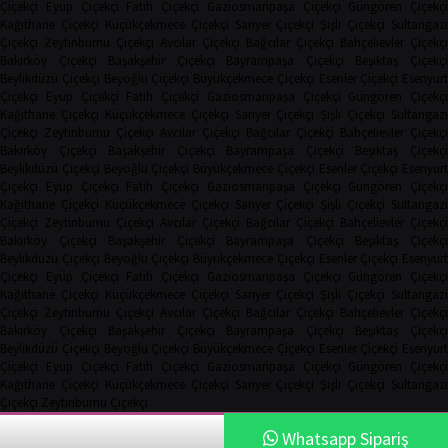
Çiçekçi
Eyüp Çiçekçi
Fatih Çiçekçi
Gaziosmanpaşa Çiçekçi
Güngören Çiçekçi
Kağıthane Çiçekçi
Küçükçekmece Çiçekçi
Sarıyer Çiçekçi
Şişli Çiçekçi
Sultangazi
Çiçekçi
Zeytinburnu Çiçekçi
Avcılar Çiçekçi
Bağcılar Çiçekçi
Bahçelievler Çiçekçi
Bakırköy Çiçekçi
Başakşehir Çiçekçi
Bayrampaşa Çiçekçi
Beşiktaş Çiçekç
Beylikdüzü Çiçekçi
Beyoğlu Çiçekçi
Büyükçekmece Çiçekçi
Esenler Çiçekçi
Esenyurt
Çiçekçi
Eyüp Çiçekçi
Fatih Çiçekçi
Gaziosmanpaşa Çiçekçi
Güngören Çiçekçi
Kağıthane Çiçekçi
Küçükçekmece Çiçekçi
Sarıyer Çiçekçi
Şişli Çiçekçi
Sultangazi
Çiçekçi
Zeytinburnu Çiçekçi
Avcılar Çiçekçi
Bağcılar Çiçekçi
Bahçelievler Çiçekçi
Bakırköy Çiçekçi
Başakşehir Çiçekçi
Bayrampaşa Çiçekçi
Beşiktaş Çiçekç
Beylikdüzü Çiçekçi
Beyoğlu Çiçekçi
Büyükçekmece Çiçekçi
Esenler Çiçekçi
Esenyurt
Çiçekçi
Eyüp Çiçekçi
Fatih Çiçekçi
Gaziosmanpaşa Çiçekçi
Güngören Çiçekçi
Kağıthane Çiçekçi
Küçükçekmece Çiçekçi
Sarıyer Çiçekçi
Şişli Çiçekçi
Sultangazi
Çiçekçi
Zeytinburnu Çiçekçi
Avcılar Çiçekçi
Bağcılar Çiçekçi
Bahçelievler Çiçekçi
Bakırköy Çiçekçi
Başakşehir Çiçekçi
Bayrampaşa Çiçekçi
Beşiktaş Çiçekç
Beylikdüzü Çiçekçi
Beyoğlu Çiçekçi
Büyükçekmece Çiçekçi
Esenler Çiçekçi
Esenyurt
Çiçekçi
Eyüp Çiçekçi
Fatih Çiçekçi
Gaziosmanpaşa Çiçekçi
Güngören Çiçekçi
Kağıthane Çiçekçi
Küçükçekmece Çiçekçi
Sarıyer Çiçekçi
Şişli Çiçekçi
Sultangazi
Çiçekçi
Zeytinburnu Çiçekçi
Avcılar Çiçekçi
Bağcılar Çiçekçi
Bahçelievler Çiçekçi
Bakırköy Çiçekçi
Başakşehir Çiçekçi
Bayrampaşa Çiçekçi
Beşiktaş Çiçekç
Beylikdüzü Çiçekçi
Beyoğlu Çiçekçi
Büyükçekmece Çiçekçi
Esenler Çiçekçi
Esenyurt
Çiçekçi
Eyüp Çiçekçi
Fatih Çiçekçi
Gaziosmanpaşa Çiçekçi
Güngören Çiçekçi
Kağıthane Çiçekçi
Küçükçekmece Çiçekçi
Sarıyer Çiçekçi
Şişli Çiçekçi
Sultangazi
Çiçekçi
Zeytinburnu Çiçekçi
Whatsapp Sipariş