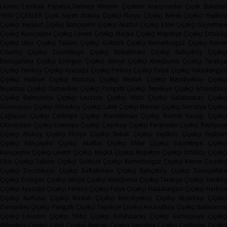
Lilyum/Zambak
Papatya,Gerbera
Mevsim Çiçekleri
Aranjmanlar
Çiçek Buketler
YENİ ÇİÇEKLER
Çiçek Sepeti
Ataköy Çiçekçi
Florya Çiçekçi
Bebek Çiçekçi
Yeşilkö
Çiçekçi
Yeşilyurt Çiçekçi
Bahçeşehir Çiçekçi
Akatlar Çiçekçi
Etiler Çiçekçi
Gayrettep
Çiçekçi
Kuruçeşme Çiçekçi
Levent Çiçekçi
Maçka Çiçekçi
Nispetiye Çiçekçi
Ortakö
Çiçekçi
Ulus Çiçekçi
Taksim Çiçekçi
Göktürk Çiçekçi
Kemerburgaz Çiçekçi
Keme
Country Çiçekçi
Zincirlikuyu Çiçekçi
Baltalimanı Çiçekçi
Bahçeköy Çiçekç
Darüşşafaka Çiçekçi
Emirgan Çiçekçi
İstinye Çiçekçi
Kireçburnu Çiçekçi
Tarabya
Çiçekçi
Yeniköy Çiçekçi
Ayazağa Çiçekçi
Feriköy Çiçekçi
Fulya Çiçekçi
Halaskargaz
Çiçekçi
Harbiye Çiçekçi
Kurtuluş Çiçekçi
Maslak Çiçekçi
Mecidiyeköy Çiçekçi
Nişantaşı Çiçekçi
Osmanbey Çiçekçi
Pangaltı Çiçekçi
Teşvikiye Çiçekçi
Arnavutköy
Çiçekçi
Balmumcu Çiçekçi
Levazım Çiçekçi
Yıldız Çiçekçi
Galatasaray Çiçekçi
Gümüşsuyu Çiçekçi
Alibeyköy Çiçekçi
Laleli Çiçekçi
Mercan Çiçekçi
Samatya Çiçekç
Çağlayan Çiçekçi
Çeliktepe Çiçekçi
Rumelihisarı Çiçekçi
Rumeli Kavağı Çiçekçi
Okmeydanı Çiçekçi
Esentepe Çiçekçi
Çayırbaşı Çiçekçi
Ferahevler Çiçekçi
Reşitpaşa
Çiçekçi
Ataköy Çiçekçi
Florya Çiçekçi
Bebek Çiçekçi
Yeşilköy Çiçekçi
Yeşilyur
Çiçekçi
Bahçeşehir Çiçekçi
Akatlar Çiçekçi
Etiler Çiçekçi
Gayrettepe Çiçekçi
Kuruçeşme Çiçekçi
Levent Çiçekçi
Maçka Çiçekçi
Nispetiye Çiçekçi
Ortaköy Çiçekç
Ulus Çiçekçi
Taksim Çiçekçi
Göktürk Çiçekçi
Kemerburgaz Çiçekçi
Kemer Countr
Çiçekçi
Zincirlikuyu Çiçekçi
Baltalimanı Çiçekçi
Bahçeköy Çiçekçi
Darüşşafak
Çiçekçi
Emirgan Çiçekçi
İstinye Çiçekçi
Kireçburnu Çiçekçi
Tarabya Çiçekçi
Yenikö
Çiçekçi
Ayazağa Çiçekçi
Feriköy Çiçekçi
Fulya Çiçekçi
Halaskargazi Çiçekçi
Harbiy
Çiçekçi
Kurtuluş Çiçekçi
Maslak Çiçekçi
Mecidiyeköy Çiçekçi
Nişantaşı Çiçekçi
Osmanbey Çiçekçi
Pangaltı Çiçekçi
Teşvikiye Çiçekçi
Arnavutköy Çiçekçi
Balmumcu
Çiçekçi
Levazım Çiçekçi
Yıldız Çiçekçi
Galatasaray Çiçekçi
Gümüşsuyu Çiçekçi
Alibeyköy Çiçekçi
Laleli Çiçekçi
Mercan Çiçekçi
Samatya Çiçekçi
Çağlayan Çiçekç