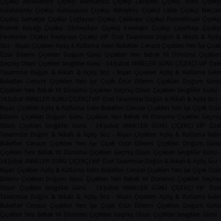
Çiçekçi
Arnavutköy Çiçekçi
Balmumcu Çiçekçi
Levazım Çiçekçi
Yıldız Çiçekçi
Galatasaray Çiçekçi
Gümüşsuyu Çiçekçi
Alibeyköy Çiçekçi
Laleli Çiçekçi
Mercan
Çiçekçi
Samatya Çiçekçi
Çağlayan Çiçekçi
Çeliktepe Çiçekçi
Rumelihisarı Çiçekçi
Rumeli Kavağı Çiçekçi
Okmeydanı Çiçekçi
Esentepe Çiçekçi
Çayırbaşı Çiçekçi
Ferahevler Çiçekçi
Reşitpaşa Çiçekçi
VIP Özel Tasarımlar
Düğün & Nikah & Açılı
Söz - Nişan Çiçekleri
Açılış & Kutlama
Gelin Buketleri
Cenaze Çiçekleri
Yeni İşe Çiçe
Özür Dilerim Çiçekleri
Doğum Günü Çiçekleri
Yeni Bebek
Yıl Dönümü Çiçekleri
Geçmiş Olsun Çiçekleri
Sevgililer Günü - 14.Şubat
ANNELER GÜNÜ ÇİÇEKÇİ
VIP Öze
Tasarımlar
Düğün & Nikah & Açılış
Söz - Nişan Çiçekleri
Açılış & Kutlama
Geli
Buketleri
Cenaze Çiçekleri
Yeni İşe Çiçek
Özür Dilerim Çiçekleri
Doğum Gün
Çiçekleri
Yeni Bebek
Yıl Dönümü Çiçekleri
Geçmiş Olsun Çiçekleri
Sevgililer Günü 
14.Şubat
ANNELER GÜNÜ ÇİÇEKÇİ
VIP Özel Tasarımlar
Düğün & Nikah & Açılış
Söz -
Nişan Çiçekleri
Açılış & Kutlama
Gelin Buketleri
Cenaze Çiçekleri
Yeni İşe Çiçek
Özür
Dilerim Çiçekleri
Doğum Günü Çiçekleri
Yeni Bebek
Yıl Dönümü Çiçekleri
Geçmi
Olsun Çiçekleri
Sevgililer Günü - 14.Şubat
ANNELER GÜNÜ ÇİÇEKÇİ
VIP Öze
Tasarımlar
Düğün & Nikah & Açılış
Söz - Nişan Çiçekleri
Açılış & Kutlama
Geli
Buketleri
Cenaze Çiçekleri
Yeni İşe Çiçek
Özür Dilerim Çiçekleri
Doğum Gün
Çiçekleri
Yeni Bebek
Yıl Dönümü Çiçekleri
Geçmiş Olsun Çiçekleri
Sevgililer Günü 
14.Şubat
ANNELER GÜNÜ ÇİÇEKÇİ
VIP Özel Tasarımlar
Düğün & Nikah & Açılış
Söz -
Nişan Çiçekleri
Açılış & Kutlama
Gelin Buketleri
Cenaze Çiçekleri
Yeni İşe Çiçek
Özür
Dilerim Çiçekleri
Doğum Günü Çiçekleri
Yeni Bebek
Yıl Dönümü Çiçekleri
Geçmi
Olsun Çiçekleri
Sevgililer Günü - 14.Şubat
ANNELER GÜNÜ ÇİÇEKÇİ
VIP Öze
Tasarımlar
Düğün & Nikah & Açılış
Söz - Nişan Çiçekleri
Açılış & Kutlama
Geli
Buketleri
Cenaze Çiçekleri
Yeni İşe Çiçek
Özür Dilerim Çiçekleri
Doğum Gün
Çiçekleri
Yeni Bebek
Yıl Dönümü Çiçekleri
Geçmiş Olsun Çiçekleri
Sevgililer Günü 