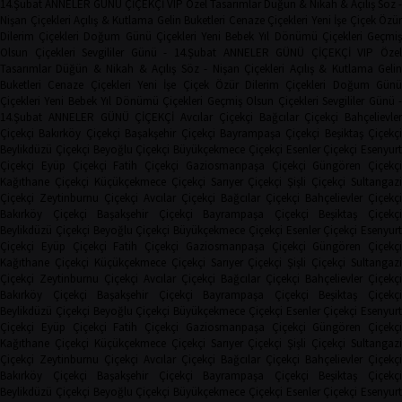
14.Şubat
ANNELER GÜNÜ ÇİÇEKÇİ
VIP Özel Tasarımlar
Düğün & Nikah & Açılış
Söz -
Nişan Çiçekleri
Açılış & Kutlama
Gelin Buketleri
Cenaze Çiçekleri
Yeni İşe Çiçek
Özür
Dilerim Çiçekleri
Doğum Günü Çiçekleri
Yeni Bebek
Yıl Dönümü Çiçekleri
Geçmi
Olsun Çiçekleri
Sevgililer Günü - 14.Şubat
ANNELER GÜNÜ ÇİÇEKÇİ
VIP Öze
Tasarımlar
Düğün & Nikah & Açılış
Söz - Nişan Çiçekleri
Açılış & Kutlama
Geli
Buketleri
Cenaze Çiçekleri
Yeni İşe Çiçek
Özür Dilerim Çiçekleri
Doğum Gün
Çiçekleri
Yeni Bebek
Yıl Dönümü Çiçekleri
Geçmiş Olsun Çiçekleri
Sevgililer Günü 
14.Şubat
ANNELER GÜNÜ ÇİÇEKÇİ
Avcılar Çiçekçi
Bağcılar Çiçekçi
Bahçelievler
Çiçekçi
Bakırköy Çiçekçi
Başakşehir Çiçekçi
Bayrampaşa Çiçekçi
Beşiktaş Çiçekçi
Beylikdüzü Çiçekçi
Beyoğlu Çiçekçi
Büyükçekmece Çiçekçi
Esenler Çiçekçi
Esenyurt
Çiçekçi
Eyüp Çiçekçi
Fatih Çiçekçi
Gaziosmanpaşa Çiçekçi
Güngören Çiçekçi
Kağıthane Çiçekçi
Küçükçekmece Çiçekçi
Sarıyer Çiçekçi
Şişli Çiçekçi
Sultangazi
Çiçekçi
Zeytinburnu Çiçekçi
Avcılar Çiçekçi
Bağcılar Çiçekçi
Bahçelievler Çiçekçi
Bakırköy Çiçekçi
Başakşehir Çiçekçi
Bayrampaşa Çiçekçi
Beşiktaş Çiçekç
Beylikdüzü Çiçekçi
Beyoğlu Çiçekçi
Büyükçekmece Çiçekçi
Esenler Çiçekçi
Esenyurt
Çiçekçi
Eyüp Çiçekçi
Fatih Çiçekçi
Gaziosmanpaşa Çiçekçi
Güngören Çiçekçi
Kağıthane Çiçekçi
Küçükçekmece Çiçekçi
Sarıyer Çiçekçi
Şişli Çiçekçi
Sultangazi
Çiçekçi
Zeytinburnu Çiçekçi
Avcılar Çiçekçi
Bağcılar Çiçekçi
Bahçelievler Çiçekçi
Bakırköy Çiçekçi
Başakşehir Çiçekçi
Bayrampaşa Çiçekçi
Beşiktaş Çiçekç
Beylikdüzü Çiçekçi
Beyoğlu Çiçekçi
Büyükçekmece Çiçekçi
Esenler Çiçekçi
Esenyurt
Çiçekçi
Eyüp Çiçekçi
Fatih Çiçekçi
Gaziosmanpaşa Çiçekçi
Güngören Çiçekçi
Kağıthane Çiçekçi
Küçükçekmece Çiçekçi
Sarıyer Çiçekçi
Şişli Çiçekçi
Sultangazi
Çiçekçi
Zeytinburnu Çiçekçi
Avcılar Çiçekçi
Bağcılar Çiçekçi
Bahçelievler Çiçekçi
Bakırköy Çiçekçi
Başakşehir Çiçekçi
Bayrampaşa Çiçekçi
Beşiktaş Çiçekç
Beylikdüzü Çiçekçi
Beyoğlu Çiçekçi
Büyükçekmece Çiçekçi
Esenler Çiçekçi
Esenyurt