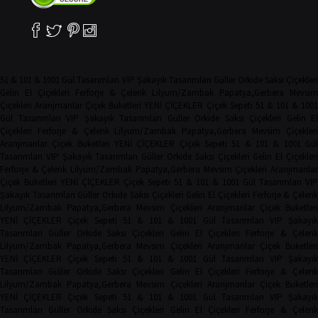
51 & 101 & 1001 Gül Tasarımları
VIP Şakayık Tasarımları
Güller
Orkide
Saksı Çiçekler
Gelin El Çiçekleri
Ferforje & Çelenk
Lilyum/Zambak
Papatya,Gerbera
Mevsim
Çiçekleri
Aranjmanlar
Çiçek Buketleri
YENİ ÇİÇEKLER
Çiçek Sepeti
51 & 101 & 100
Gül Tasarımları
VIP Şakayık Tasarımları
Güller
Orkide
Saksı Çiçekleri
Gelin El
Çiçekleri
Ferforje & Çelenk
Lilyum/Zambak
Papatya,Gerbera
Mevsim Çiçekler
Aranjmanlar
Çiçek Buketleri
YENİ ÇİÇEKLER
Çiçek Sepeti
51 & 101 & 1001 Gü
Tasarımları
VIP Şakayık Tasarımları
Güller
Orkide
Saksı Çiçekleri
Gelin El Çiçekler
Ferforje & Çelenk
Lilyum/Zambak
Papatya,Gerbera
Mevsim Çiçekleri
Aranjmanla
Çiçek Buketleri
YENİ ÇİÇEKLER
Çiçek Sepeti
51 & 101 & 1001 Gül Tasarımları
VIP
Şakayık Tasarımları
Güller
Orkide
Saksı Çiçekleri
Gelin El Çiçekleri
Ferforje & Çelen
Lilyum/Zambak
Papatya,Gerbera
Mevsim Çiçekleri
Aranjmanlar
Çiçek Buketler
YENİ ÇİÇEKLER
Çiçek Sepeti
51 & 101 & 1001 Gül Tasarımları
VIP Şakayı
Tasarımları
Güller
Orkide
Saksı Çiçekleri
Gelin El Çiçekleri
Ferforje & Çelen
Lilyum/Zambak
Papatya,Gerbera
Mevsim Çiçekleri
Aranjmanlar
Çiçek Buketler
YENİ ÇİÇEKLER
Çiçek Sepeti
51 & 101 & 1001 Gül Tasarımları
VIP Şakayı
Tasarımları
Güller
Orkide
Saksı Çiçekleri
Gelin El Çiçekleri
Ferforje & Çelen
Lilyum/Zambak
Papatya,Gerbera
Mevsim Çiçekleri
Aranjmanlar
Çiçek Buketler
YENİ ÇİÇEKLER
Çiçek Sepeti
51 & 101 & 1001 Gül Tasarımları
VIP Şakayı
Tasarımları
Güller
Orkide
Saksı Çiçekleri
Gelin El Çiçekleri
Ferforje & Çelen