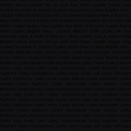
Buketleri
Cenaze Çiçekleri
Yeni İşe Çiçek
Özür Dilerim Çiçekleri
Doğum Gün
Çiçekleri
Yeni Bebek
Yıl Dönümü Çiçekleri
Geçmiş Olsun Çiçekleri
Sevgililer Günü 
14.Şubat
ANNELER GÜNÜ ÇİÇEKÇİ
VIP Özel Tasarımlar
Düğün & Nikah & Açılış
Söz -
Nişan Çiçekleri
Açılış & Kutlama
Gelin Buketleri
Cenaze Çiçekleri
Yeni İşe Çiçek
Özür
Dilerim Çiçekleri
Doğum Günü Çiçekleri
Yeni Bebek
Yıl Dönümü Çiçekleri
Geçmi
Olsun Çiçekleri
Sevgililer Günü - 14.Şubat
ANNELER GÜNÜ ÇİÇEKÇİ
VIP Öze
Tasarımlar
Düğün & Nikah & Açılış
Söz - Nişan Çiçekleri
Açılış & Kutlama
Geli
Buketleri
Cenaze Çiçekleri
Yeni İşe Çiçek
Özür Dilerim Çiçekleri
Doğum Gün
Çiçekleri
Yeni Bebek
Yıl Dönümü Çiçekleri
Geçmiş Olsun Çiçekleri
Sevgililer Günü 
14.Şubat
ANNELER GÜNÜ ÇİÇEKÇİ
Avcılar Çiçekçi
Bağcılar Çiçekçi
Bahçelievler
Çiçekçi
Bakırköy Çiçekçi
Başakşehir Çiçekçi
Bayrampaşa Çiçekçi
Beşiktaş Çiçekçi
Beylikdüzü Çiçekçi
Beyoğlu Çiçekçi
Büyükçekmece Çiçekçi
Esenler Çiçekçi
Esenyurt
Çiçekçi
Eyüp Çiçekçi
Fatih Çiçekçi
Gaziosmanpaşa Çiçekçi
Güngören Çiçekçi
Kağıthane Çiçekçi
Küçükçekmece Çiçekçi
Sarıyer Çiçekçi
Şişli Çiçekçi
Sultangazi
Çiçekçi
Zeytinburnu Çiçekçi
Avcılar Çiçekçi
Bağcılar Çiçekçi
Bahçelievler Çiçekçi
Bakırköy Çiçekçi
Başakşehir Çiçekçi
Bayrampaşa Çiçekçi
Beşiktaş Çiçekç
Beylikdüzü Çiçekçi
Beyoğlu Çiçekçi
Büyükçekmece Çiçekçi
Esenler Çiçekçi
Esenyurt
Çiçekçi
Eyüp Çiçekçi
Fatih Çiçekçi
Gaziosmanpaşa Çiçekçi
Güngören Çiçekçi
Kağıthane Çiçekçi
Küçükçekmece Çiçekçi
Sarıyer Çiçekçi
Şişli Çiçekçi
Sultangazi
Çiçekçi
Zeytinburnu Çiçekçi
Avcılar Çiçekçi
Bağcılar Çiçekçi
Bahçelievler Çiçekçi
Bakırköy Çiçekçi
Başakşehir Çiçekçi
Bayrampaşa Çiçekçi
Beşiktaş Çiçekç
Beylikdüzü Çiçekçi
Beyoğlu Çiçekçi
Büyükçekmece Çiçekçi
Esenler Çiçekçi
Esenyurt
Çiçekçi
Eyüp Çiçekçi
Fatih Çiçekçi
Gaziosmanpaşa Çiçekçi
Güngören Çiçekçi
Kağıthane Çiçekçi
Küçükçekmece Çiçekçi
Sarıyer Çiçekçi
Şişli Çiçekçi
Sultangazi