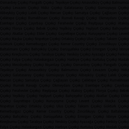
Osmanbey Çiçekçi
Pangaltı Çiçekçi
Teşvikiye Çiçekçi
Arnavutköy Çiçekçi
Balmumcu
Çiçekçi
Levazım Çiçekçi
Yıldız Çiçekçi
Galatasaray Çiçekçi
Gümüşsuyu Çiçekçi
Alibeyköy Çiçekçi
Laleli Çiçekçi
Mercan Çiçekçi
Samatya Çiçekçi
Çağlayan Çiçekç
Çeliktepe Çiçekçi
Rumelihisarı Çiçekçi
Rumeli Kavağı Çiçekçi
Okmeydanı Çiçekçi
Esentepe Çiçekçi
Çayırbaşı Çiçekçi
Ferahevler Çiçekçi
Reşitpaşa Çiçekçi
Ataköy
Çiçekçi
Florya Çiçekçi
Bebek Çiçekçi
Yeşilköy Çiçekçi
Yeşilyurt Çiçekçi
Bahçeşehi
Çiçekçi
Akatlar Çiçekçi
Etiler Çiçekçi
Gayrettepe Çiçekçi
Kuruçeşme Çiçekçi
Leven
Çiçekçi
Maçka Çiçekçi
Nispetiye Çiçekçi
Ortaköy Çiçekçi
Ulus Çiçekçi
Taksim Çiçekç
Göktürk Çiçekçi
Kemerburgaz Çiçekçi
Kemer Country Çiçekçi
Zincirlikuyu Çiçekçi
Baltalimanı Çiçekçi
Bahçeköy Çiçekçi
Darüşşafaka Çiçekçi
Emirgan Çiçekçi
İstinye
Çiçekçi
Kireçburnu Çiçekçi
Tarabya Çiçekçi
Yeniköy Çiçekçi
Ayazağa Çiçekçi
Ferikö
Çiçekçi
Fulya Çiçekçi
Halaskargazi Çiçekçi
Harbiye Çiçekçi
Kurtuluş Çiçekçi
Masla
Çiçekçi
Mecidiyeköy Çiçekçi
Nişantaşı Çiçekçi
Osmanbey Çiçekçi
Pangaltı Çiçekçi
Teşvikiye Çiçekçi
Arnavutköy Çiçekçi
Balmumcu Çiçekçi
Levazım Çiçekçi
Yıldız
Çiçekçi
Galatasaray Çiçekçi
Gümüşsuyu Çiçekçi
Alibeyköy Çiçekçi
Laleli Çiçekçi
Mercan Çiçekçi
Samatya Çiçekçi
Çağlayan Çiçekçi
Çeliktepe Çiçekçi
Rumelihisarı
Çiçekçi
Rumeli Kavağı Çiçekçi
Okmeydanı Çiçekçi
Esentepe Çiçekçi
Çayırbaşı
Çiçekçi
Ferahevler Çiçekçi
Reşitpaşa Çiçekçi
Ataköy Çiçekçi
Florya Çiçekçi
Bebe
Çiçekçi
Yeşilköy Çiçekçi
Yeşilyurt Çiçekçi
Bahçeşehir Çiçekçi
Akatlar Çiçekçi
Etile
Çiçekçi
Gayrettepe Çiçekçi
Kuruçeşme Çiçekçi
Levent Çiçekçi
Maçka Çiçekçi
Nispetiye Çiçekçi
Ortaköy Çiçekçi
Ulus Çiçekçi
Taksim Çiçekçi
Göktürk Çiçekç
Kemerburgaz Çiçekçi
Kemer Country Çiçekçi
Zincirlikuyu Çiçekçi
Baltaliman
Çiçekçi
Bahçeköy Çiçekçi
Darüşşafaka Çiçekçi
Emirgan Çiçekçi
İstinye Çiçekçi
Kireçburnu Çiçekçi
Tarabya Çiçekçi
Yeniköy Çiçekçi
Ayazağa Çiçekçi
Feriköy Çiçekç
Fulya Çiçekçi
Halaskargazi Çiçekçi
Harbiye Çiçekçi
Kurtuluş Çiçekçi
Maslak Çiçekç