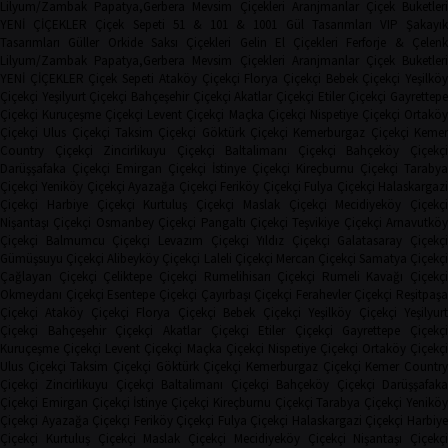
Lilyum/Zambak
Papatya,Gerbera
Mevsim Çiçekleri
Aranjmanlar
Çiçek Buketler
YENİ ÇİÇEKLER
Çiçek Sepeti
51 & 101 & 1001 Gül Tasarımları
VIP Şakayı
Tasarımları
Güller
Orkide
Saksı Çiçekleri
Gelin El Çiçekleri
Ferforje & Çelen
Lilyum/Zambak
Papatya,Gerbera
Mevsim Çiçekleri
Aranjmanlar
Çiçek Buketler
YENİ ÇİÇEKLER
Çiçek Sepeti
Ataköy Çiçekçi
Florya Çiçekçi
Bebek Çiçekçi
Yeşilkö
Çiçekçi
Yeşilyurt Çiçekçi
Bahçeşehir Çiçekçi
Akatlar Çiçekçi
Etiler Çiçekçi
Gayrettep
Çiçekçi
Kuruçeşme Çiçekçi
Levent Çiçekçi
Maçka Çiçekçi
Nispetiye Çiçekçi
Ortakö
Çiçekçi
Ulus Çiçekçi
Taksim Çiçekçi
Göktürk Çiçekçi
Kemerburgaz Çiçekçi
Keme
Country Çiçekçi
Zincirlikuyu Çiçekçi
Baltalimanı Çiçekçi
Bahçeköy Çiçekç
Darüşşafaka Çiçekçi
Emirgan Çiçekçi
İstinye Çiçekçi
Kireçburnu Çiçekçi
Tarabya
Çiçekçi
Yeniköy Çiçekçi
Ayazağa Çiçekçi
Feriköy Çiçekçi
Fulya Çiçekçi
Halaskargaz
Çiçekçi
Harbiye Çiçekçi
Kurtuluş Çiçekçi
Maslak Çiçekçi
Mecidiyeköy Çiçekçi
Nişantaşı Çiçekçi
Osmanbey Çiçekçi
Pangaltı Çiçekçi
Teşvikiye Çiçekçi
Arnavutköy
Çiçekçi
Balmumcu Çiçekçi
Levazım Çiçekçi
Yıldız Çiçekçi
Galatasaray Çiçekçi
Gümüşsuyu Çiçekçi
Alibeyköy Çiçekçi
Laleli Çiçekçi
Mercan Çiçekçi
Samatya Çiçekç
Çağlayan Çiçekçi
Çeliktepe Çiçekçi
Rumelihisarı Çiçekçi
Rumeli Kavağı Çiçekçi
Okmeydanı Çiçekçi
Esentepe Çiçekçi
Çayırbaşı Çiçekçi
Ferahevler Çiçekçi
Reşitpaşa
Çiçekçi
Ataköy Çiçekçi
Florya Çiçekçi
Bebek Çiçekçi
Yeşilköy Çiçekçi
Yeşilyur
Çiçekçi
Bahçeşehir Çiçekçi
Akatlar Çiçekçi
Etiler Çiçekçi
Gayrettepe Çiçekçi
Kuruçeşme Çiçekçi
Levent Çiçekçi
Maçka Çiçekçi
Nispetiye Çiçekçi
Ortaköy Çiçekç
Ulus Çiçekçi
Taksim Çiçekçi
Göktürk Çiçekçi
Kemerburgaz Çiçekçi
Kemer Countr
Çiçekçi
Zincirlikuyu Çiçekçi
Baltalimanı Çiçekçi
Bahçeköy Çiçekçi
Darüşşafak
Çiçekçi
Emirgan Çiçekçi
İstinye Çiçekçi
Kireçburnu Çiçekçi
Tarabya Çiçekçi
Yenikö
Çiçekçi
Ayazağa Çiçekçi
Feriköy Çiçekçi
Fulya Çiçekçi
Halaskargazi Çiçekçi
Harbiy
Çiçekçi
Kurtuluş Çiçekçi
Maslak Çiçekçi
Mecidiyeköy Çiçekçi
Nişantaşı Çiçekçi