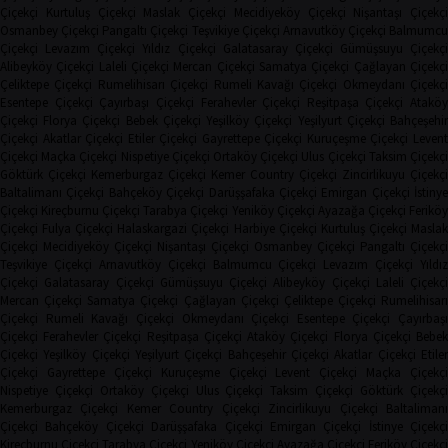
Çiçekçi
Kurtuluş Çiçekçi
Maslak Çiçekçi
Mecidiyeköy Çiçekçi
Nişantaşı Çiçekçi
Osmanbey Çiçekçi
Pangaltı Çiçekçi
Teşvikiye Çiçekçi
Arnavutköy Çiçekçi
Balmumcu
Çiçekçi
Levazım Çiçekçi
Yıldız Çiçekçi
Galatasaray Çiçekçi
Gümüşsuyu Çiçekçi
Alibeyköy Çiçekçi
Laleli Çiçekçi
Mercan Çiçekçi
Samatya Çiçekçi
Çağlayan Çiçekç
Çeliktepe Çiçekçi
Rumelihisarı Çiçekçi
Rumeli Kavağı Çiçekçi
Okmeydanı Çiçekçi
Esentepe Çiçekçi
Çayırbaşı Çiçekçi
Ferahevler Çiçekçi
Reşitpaşa Çiçekçi
Ataköy
Çiçekçi
Florya Çiçekçi
Bebek Çiçekçi
Yeşilköy Çiçekçi
Yeşilyurt Çiçekçi
Bahçeşehi
Çiçekçi
Akatlar Çiçekçi
Etiler Çiçekçi
Gayrettepe Çiçekçi
Kuruçeşme Çiçekçi
Leven
Çiçekçi
Maçka Çiçekçi
Nispetiye Çiçekçi
Ortaköy Çiçekçi
Ulus Çiçekçi
Taksim Çiçekç
Göktürk Çiçekçi
Kemerburgaz Çiçekçi
Kemer Country Çiçekçi
Zincirlikuyu Çiçekçi
Baltalimanı Çiçekçi
Bahçeköy Çiçekçi
Darüşşafaka Çiçekçi
Emirgan Çiçekçi
İstinye
Çiçekçi
Kireçburnu Çiçekçi
Tarabya Çiçekçi
Yeniköy Çiçekçi
Ayazağa Çiçekçi
Ferikö
Çiçekçi
Fulya Çiçekçi
Halaskargazi Çiçekçi
Harbiye Çiçekçi
Kurtuluş Çiçekçi
Masla
Çiçekçi
Mecidiyeköy Çiçekçi
Nişantaşı Çiçekçi
Osmanbey Çiçekçi
Pangaltı Çiçekçi
Teşvikiye Çiçekçi
Arnavutköy Çiçekçi
Balmumcu Çiçekçi
Levazım Çiçekçi
Yıldız
Çiçekçi
Galatasaray Çiçekçi
Gümüşsuyu Çiçekçi
Alibeyköy Çiçekçi
Laleli Çiçekçi
Mercan Çiçekçi
Samatya Çiçekçi
Çağlayan Çiçekçi
Çeliktepe Çiçekçi
Rumelihisarı
Çiçekçi
Rumeli Kavağı Çiçekçi
Okmeydanı Çiçekçi
Esentepe Çiçekçi
Çayırbaşı
Çiçekçi
Ferahevler Çiçekçi
Reşitpaşa Çiçekçi
Ataköy Çiçekçi
Florya Çiçekçi
Bebe
Çiçekçi
Yeşilköy Çiçekçi
Yeşilyurt Çiçekçi
Bahçeşehir Çiçekçi
Akatlar Çiçekçi
Etile
Çiçekçi
Gayrettepe Çiçekçi
Kuruçeşme Çiçekçi
Levent Çiçekçi
Maçka Çiçekçi
Nispetiye Çiçekçi
Ortaköy Çiçekçi
Ulus Çiçekçi
Taksim Çiçekçi
Göktürk Çiçekç
Kemerburgaz Çiçekçi
Kemer Country Çiçekçi
Zincirlikuyu Çiçekçi
Baltaliman
Çiçekçi
Bahçeköy Çiçekçi
Darüşşafaka Çiçekçi
Emirgan Çiçekçi
İstinye Çiçekçi
Kireçburnu Çiçekçi
Tarabya Çiçekçi
Yeniköy Çiçekçi
Ayazağa Çiçekçi
Feriköy Çiçekç