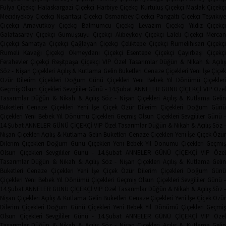
Fulya Çiçekçi
Halaskargazi Çiçekçi
Harbiye Çiçekçi
Kurtuluş Çiçekçi
Maslak Çiçekç
Mecidiyeköy Çiçekçi
Nişantaşı Çiçekçi
Osmanbey Çiçekçi
Pangaltı Çiçekçi
Teşvikiye
Çiçekçi
Arnavutköy Çiçekçi
Balmumcu Çiçekçi
Levazım Çiçekçi
Yıldız Çiçekçi
Galatasaray Çiçekçi
Gümüşsuyu Çiçekçi
Alibeyköy Çiçekçi
Laleli Çiçekçi
Mercan
Çiçekçi
Samatya Çiçekçi
Çağlayan Çiçekçi
Çeliktepe Çiçekçi
Rumelihisarı Çiçekçi
Rumeli Kavağı Çiçekçi
Okmeydanı Çiçekçi
Esentepe Çiçekçi
Çayırbaşı Çiçekçi
Ferahevler Çiçekçi
Reşitpaşa Çiçekçi
VIP Özel Tasarımlar
Düğün & Nikah & Açılı
Söz - Nişan Çiçekleri
Açılış & Kutlama
Gelin Buketleri
Cenaze Çiçekleri
Yeni İşe Çiçe
Özür Dilerim Çiçekleri
Doğum Günü Çiçekleri
Yeni Bebek
Yıl Dönümü Çiçekleri
Geçmiş Olsun Çiçekleri
Sevgililer Günü - 14.Şubat
ANNELER GÜNÜ ÇİÇEKÇİ
VIP Öze
Tasarımlar
Düğün & Nikah & Açılış
Söz - Nişan Çiçekleri
Açılış & Kutlama
Geli
Buketleri
Cenaze Çiçekleri
Yeni İşe Çiçek
Özür Dilerim Çiçekleri
Doğum Gün
Çiçekleri
Yeni Bebek
Yıl Dönümü Çiçekleri
Geçmiş Olsun Çiçekleri
Sevgililer Günü 
14.Şubat
ANNELER GÜNÜ ÇİÇEKÇİ
VIP Özel Tasarımlar
Düğün & Nikah & Açılış
Söz -
Nişan Çiçekleri
Açılış & Kutlama
Gelin Buketleri
Cenaze Çiçekleri
Yeni İşe Çiçek
Özür
Dilerim Çiçekleri
Doğum Günü Çiçekleri
Yeni Bebek
Yıl Dönümü Çiçekleri
Geçmi
Olsun Çiçekleri
Sevgililer Günü - 14.Şubat
ANNELER GÜNÜ ÇİÇEKÇİ
VIP Öze
Tasarımlar
Düğün & Nikah & Açılış
Söz - Nişan Çiçekleri
Açılış & Kutlama
Geli
Buketleri
Cenaze Çiçekleri
Yeni İşe Çiçek
Özür Dilerim Çiçekleri
Doğum Gün
Çiçekleri
Yeni Bebek
Yıl Dönümü Çiçekleri
Geçmiş Olsun Çiçekleri
Sevgililer Günü 
14.Şubat
ANNELER GÜNÜ ÇİÇEKÇİ
VIP Özel Tasarımlar
Düğün & Nikah & Açılış
Söz -
Nişan Çiçekleri
Açılış & Kutlama
Gelin Buketleri
Cenaze Çiçekleri
Yeni İşe Çiçek
Özür
Dilerim Çiçekleri
Doğum Günü Çiçekleri
Yeni Bebek
Yıl Dönümü Çiçekleri
Geçmi
Olsun Çiçekleri
Sevgililer Günü - 14.Şubat
ANNELER GÜNÜ ÇİÇEKÇİ
VIP Öze
Tasarımlar
Düğün & Nikah & Açılış
Söz - Nişan Çiçekleri
Açılış & Kutlama
Geli