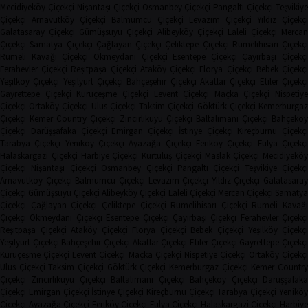
Mecidiyeköy Çiçekçi
Nişantaşı Çiçekçi
Osmanbey Çiçekçi
Pangaltı Çiçekçi
Teşvikiye
Çiçekçi
Arnavutköy Çiçekçi
Balmumcu Çiçekçi
Levazım Çiçekçi
Yıldız Çiçekçi
Galatasaray Çiçekçi
Gümüşsuyu Çiçekçi
Alibeyköy Çiçekçi
Laleli Çiçekçi
Mercan
Çiçekçi
Samatya Çiçekçi
Çağlayan Çiçekçi
Çeliktepe Çiçekçi
Rumelihisarı Çiçekçi
Rumeli Kavağı Çiçekçi
Okmeydanı Çiçekçi
Esentepe Çiçekçi
Çayırbaşı Çiçekçi
Ferahevler Çiçekçi
Reşitpaşa Çiçekçi
Ataköy Çiçekçi
Florya Çiçekçi
Bebek Çiçekç
Yeşilköy Çiçekçi
Yeşilyurt Çiçekçi
Bahçeşehir Çiçekçi
Akatlar Çiçekçi
Etiler Çiçekç
Gayrettepe Çiçekçi
Kuruçeşme Çiçekçi
Levent Çiçekçi
Maçka Çiçekçi
Nispetiye
Çiçekçi
Ortaköy Çiçekçi
Ulus Çiçekçi
Taksim Çiçekçi
Göktürk Çiçekçi
Kemerburga
Çiçekçi
Kemer Country Çiçekçi
Zincirlikuyu Çiçekçi
Baltalimanı Çiçekçi
Bahçeköy
Çiçekçi
Darüşşafaka Çiçekçi
Emirgan Çiçekçi
İstinye Çiçekçi
Kireçburnu Çiçekçi
Tarabya Çiçekçi
Yeniköy Çiçekçi
Ayazağa Çiçekçi
Feriköy Çiçekçi
Fulya Çiçekç
Halaskargazi Çiçekçi
Harbiye Çiçekçi
Kurtuluş Çiçekçi
Maslak Çiçekçi
Mecidiyeköy
Çiçekçi
Nişantaşı Çiçekçi
Osmanbey Çiçekçi
Pangaltı Çiçekçi
Teşvikiye Çiçekçi
Arnavutköy Çiçekçi
Balmumcu Çiçekçi
Levazım Çiçekçi
Yıldız Çiçekçi
Galatasaray
Çiçekçi
Gümüşsuyu Çiçekçi
Alibeyköy Çiçekçi
Laleli Çiçekçi
Mercan Çiçekçi
Samaty
Çiçekçi
Çağlayan Çiçekçi
Çeliktepe Çiçekçi
Rumelihisarı Çiçekçi
Rumeli Kavağı
Çiçekçi
Okmeydanı Çiçekçi
Esentepe Çiçekçi
Çayırbaşı Çiçekçi
Ferahevler Çiçekçi
Reşitpaşa Çiçekçi
Ataköy Çiçekçi
Florya Çiçekçi
Bebek Çiçekçi
Yeşilköy Çiçekç
Yeşilyurt Çiçekçi
Bahçeşehir Çiçekçi
Akatlar Çiçekçi
Etiler Çiçekçi
Gayrettepe Çiçekç
Kuruçeşme Çiçekçi
Levent Çiçekçi
Maçka Çiçekçi
Nispetiye Çiçekçi
Ortaköy Çiçekç
Ulus Çiçekçi
Taksim Çiçekçi
Göktürk Çiçekçi
Kemerburgaz Çiçekçi
Kemer Countr
Çiçekçi
Zincirlikuyu Çiçekçi
Baltalimanı Çiçekçi
Bahçeköy Çiçekçi
Darüşşafak
Çiçekçi
Emirgan Çiçekçi
İstinye Çiçekçi
Kireçburnu Çiçekçi
Tarabya Çiçekçi
Yenikö
Çiçekçi
Ayazağa Çiçekçi
Feriköy Çiçekçi
Fulya Çiçekçi
Halaskargazi Çiçekçi
Harbiy