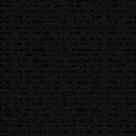
Çiçekçi
Zeytinburnu Çiçekçi
Avcılar Çiçekçi
Bağcılar Çiçekçi
Bahçelievler Çiçekçi
Bakırköy Çiçekçi
Başakşehir Çiçekçi
Bayrampaşa Çiçekçi
Beşiktaş Çiçekç
Beylikdüzü Çiçekçi
Beyoğlu Çiçekçi
Büyükçekmece Çiçekçi
Esenler Çiçekçi
Esenyurt
Çiçekçi
Eyüp Çiçekçi
Fatih Çiçekçi
Gaziosmanpaşa Çiçekçi
Güngören Çiçekçi
Kağıthane Çiçekçi
Küçükçekmece Çiçekçi
Sarıyer Çiçekçi
Şişli Çiçekçi
Sultangazi
Çiçekçi
Zeytinburnu Çiçekçi
Avcılar Çiçekçi
Bağcılar Çiçekçi
Bahçelievler Çiçekçi
Bakırköy Çiçekçi
Başakşehir Çiçekçi
Bayrampaşa Çiçekçi
Beşiktaş Çiçekç
Beylikdüzü Çiçekçi
Beyoğlu Çiçekçi
Büyükçekmece Çiçekçi
Esenler Çiçekçi
Esenyurt
Çiçekçi
Eyüp Çiçekçi
Fatih Çiçekçi
Gaziosmanpaşa Çiçekçi
Güngören Çiçekçi
Kağıthane Çiçekçi
Küçükçekmece Çiçekçi
Sarıyer Çiçekçi
Şişli Çiçekçi
Sultangazi
Çiçekçi
Zeytinburnu Çiçekçi
Avcılar Çiçekçi
Bağcılar Çiçekçi
Bahçelievler Çiçekçi
Bakırköy Çiçekçi
Başakşehir Çiçekçi
Bayrampaşa Çiçekçi
Beşiktaş Çiçekç
Beylikdüzü Çiçekçi
Beyoğlu Çiçekçi
Büyükçekmece Çiçekçi
Esenler Çiçekçi
Esenyurt
Çiçekçi
Eyüp Çiçekçi
Fatih Çiçekçi
Gaziosmanpaşa Çiçekçi
Güngören Çiçekçi
Kağıthane Çiçekçi
Küçükçekmece Çiçekçi
Sarıyer Çiçekçi
Şişli Çiçekçi
Sultangazi
Çiçekçi
Zeytinburnu Çiçekçi
Avcılar Çiçekçi
Bağcılar Çiçekçi
Bahçelievler Çiçekçi
Bakırköy Çiçekçi
Başakşehir Çiçekçi
Bayrampaşa Çiçekçi
Beşiktaş Çiçekç
Beylikdüzü Çiçekçi
Beyoğlu Çiçekçi
Büyükçekmece Çiçekçi
Esenler Çiçekçi
Esenyurt
Çiçekçi
Eyüp Çiçekçi
Fatih Çiçekçi
Gaziosmanpaşa Çiçekçi
Güngören Çiçekçi
Kağıthane Çiçekçi
Küçükçekmece Çiçekçi
Sarıyer Çiçekçi
Şişli Çiçekçi
Sultangazi
Çiçekçi
Zeytinburnu Çiçekçi
Avcılar Çiçekçi
Bağcılar Çiçekçi
Bahçelievler Çiçekçi
Bakırköy Çiçekçi
Başakşehir Çiçekçi
Bayrampaşa Çiçekçi
Beşiktaş Çiçekç
Beylikdüzü Çiçekçi
Beyoğlu Çiçekçi
Büyükçekmece Çiçekçi
Esenler Çiçekçi
Esenyurt
Çiçekçi
Eyüp Çiçekçi
Fatih Çiçekçi
Gaziosmanpaşa Çiçekçi
Güngören Çiçekçi
Kağıthane Çiçekçi
Küçükçekmece Çiçekçi
Sarıyer Çiçekçi
Şişli Çiçekçi
Sultangazi