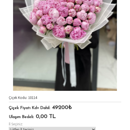
Çiçek Kodu: 10114
49200₺
Çiçek Fiyatı Kdv Dahil:
0,00
TL
Ulaşım Bedeli:
İl Seçiniz: